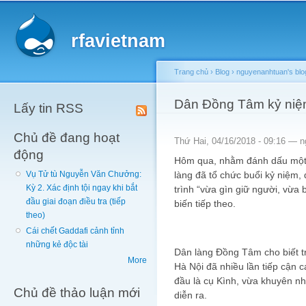
Main menu
Sk
ma
rfavietnam
co
Trang chủ
›
Blog
›
nguyenanhtuan's blo
You are here
Dân Đồng Tâm kỷ niệm
Lấy tin RSS
Chủ đề đang hoạt
Thứ Hai, 04/16/2018 - 09:16 —
n
động
Hôm qua, nhằm đánh dấu một
làng đã tổ chức buổi kỷ niệm,
Vụ Tử tù Nguyễn Văn Chưởng:
Kỳ 2. Xác định tội ngay khi bắt
trình “vừa gìn giữ người, vừa
đầu giai đoạn điều tra (tiếp
biến tiếp theo.
theo)
Cái chết Gaddafi cảnh tỉnh
những kẻ độc tài
Dân làng Đồng Tâm cho biết tr
More
Hà Nội đã nhiều lần tiếp cận
đầu là cụ Kình, vừa khuyên n
Chủ đề thảo luận mới
diễn ra.