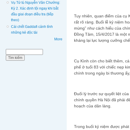
Vụ Tử tù Nguyễn Văn Chưởng:
Kỳ 2. Xác định tội ngay khi bắt
đầu giai đoạn điều tra (tiếp
Tuy nhiên, quan điểm của cụ 
theo)
rất rõ ràng. Buổi lễ kỷ niệm h
Cái chết Gaddafi cảnh tỉnh
mừng” như cách hiểu của chính
những kẻ độc tài
Đồng Tâm, 15/4/2017 là một ng
More
kháng lại lực lượng cưỡng ch
Biểu mẫu tìm kiếm
Tìm kiếm
Cụ Kình còn cho biết thêm, cá
phế ở tuổi 83 với chiếc nẹp ki
chính trong ngày bi thương ấy
Đuối lý trước sự quyết liệt củ
chính quyền Hà Nội đã phải để
hoạch của dân làng.
Trong buổi kỷ niệm được phát 