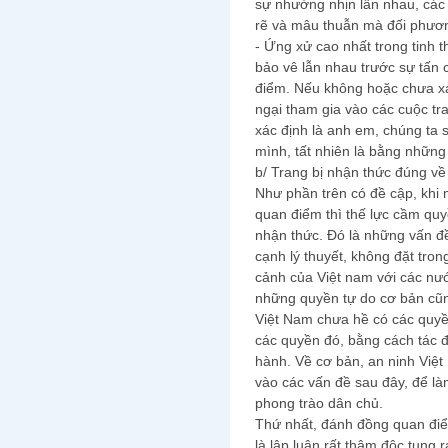
sự nhường nhịn lẫn nhau, các c
rẽ và mâu thuẫn mà đối phươ
- Ứng xử cao nhất trong tinh 
bảo vê lẫn nhau trước sự tấn
điểm. Nếu không hoặc chưa xá
ngại tham gia vào các cuộc tra
xác định là anh em, chúng ta
mình, tất nhiên là bằng những
b/ Trang bị nhận thức đúng về
Như phần trên có đề cập, khi 
quan điểm thì thế lực cầm qu
nhận thức. Đó là những vấn đề
cạnh lý thuyết, không đặt tro
cảnh của Việt nam với các nư
những quyền tự do cơ bản cũn
Việt Nam chưa hề có các quyề
các quyền đó, bằng cách tác độ
hành. Về cơ bản, an ninh Việ
vào các vấn đề sau đây, để làm
phong trào dân chủ.
Thứ nhất, đánh đồng quan điểm
là lập luận rất thâm độc tung