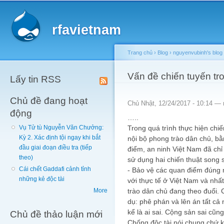
Main menu
Sk
ma
rfavietnam
co
Trang chủ
›
Blog
›
nguyenvubinh's blog
You are here
Vấn đề chiến tuyến tro
Lấy tin RSS
Chủ đề đang hoạt
Chủ Nhật, 12/24/2017 - 10:14 —
động
…..
Trong quá trình thực hiện chi
Vụ Tử tù Nguyễn Văn Chưởng:
Kỳ 2. Xác định tội ngay khi bắt
nội bộ phong trào dân chủ, bằ
đầu giai đoạn điều tra (tiếp
điểm, an ninh Việt Nam đã chỉ
theo)
sử dụng hai chiến thuật song 
Cái chết Gaddafi cảnh tỉnh
- Bảo vệ các quan điểm đúng 
những kẻ độc tài
với thực tế ở Việt Nam và nhấ
trào dân chủ đang theo đuổi. 
More
dụ: phê phán và lên án tất cả 
kể là ai sai. Cộng sản sai cũ
Chủ đề thảo luận mới
Chống độc tài nói chung chứ k