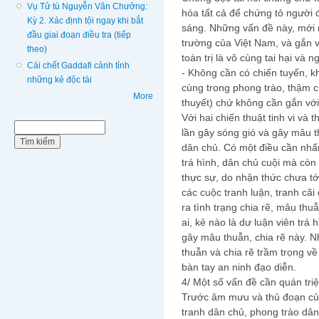
Vụ Tử tù Nguyễn Văn Chưởng:
hóa tất cả để chứng tỏ người 
Kỳ 2. Xác định tội ngay khi bắt
sáng. Những vấn đề này, mới n
đầu giai đoạn điều tra (tiếp
trường của Việt Nam, và gắn v
theo)
toàn trị là vô cùng tai hại và 
Cái chết Gaddafi cảnh tỉnh
- Không cần có chiến tuyến, 
những kẻ độc tài
cùng trong phong trào, thậm c
More
thuyết) chứ không cần gắn với
Với hai chiến thuật tinh vi và
Biểu mẫu tìm kiếm
Tìm kiếm
lần gây sóng gió và gây mâu t
dân chủ. Có một điều cần nhấ
trá hình, dân chủ cuội mà còn
thực sự, do nhận thức chưa tớ
các cuộc tranh luận, tranh cã
ra tình trạng chia rẽ, mâu thu
ai, kẻ nào là dư luận viên trá
gây mâu thuẫn, chia rẽ này. 
thuẫn và chia rẽ trầm trọng v
bàn tay an ninh đạo diễn.
4/ Một số vấn đề cần quán triệ
Trước âm mưu và thủ đoạn củ
tranh dân chủ, phong trào dân