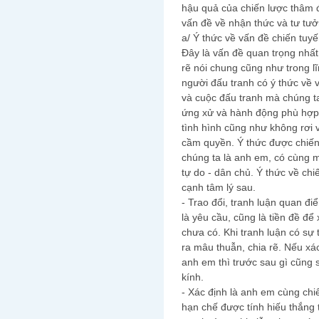
hậu quả của chiến lược thâm 
vấn đề về nhận thức và tư tưở
a/ Ý thức về vấn đề chiến tuy
Đây là vấn đề quan trọng nhất
rẽ nói chung cũng như trong l
người đấu tranh có ý thức về 
và cuộc đấu tranh mà chúng ta
ứng xử và hành động phù hợp
tình hình cũng như không rơi 
cầm quyền. Ý thức được chiến 
chúng ta là anh em, có cùng m
tự do - dân chủ. Ý thức về chi
cạnh tâm lý sau.
- Trao đổi, tranh luận quan đi
là yêu cầu, cũng là tiền đề đ
chưa có. Khi tranh luận có sự 
ra mâu thuẫn, chia rẽ. Nếu xá
anh em thì trước sau gì cũng 
kính.
- Xác định là anh em cùng chi
hạn chế được tính hiếu thắng 