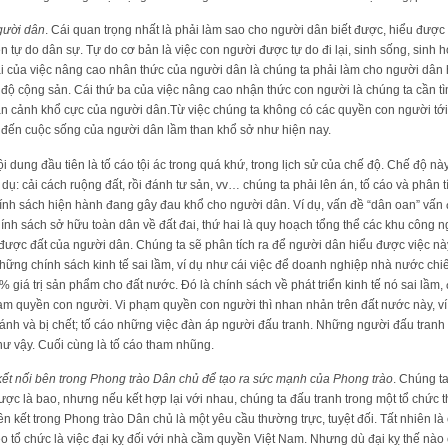
gười dân
. Cái quan trọng nhất là phải làm sao cho người dân biết được, hiểu đượ
 tự do dân sự. Tự do cơ bản là việc con người được tự do đi lại, sinh sống, sinh 
hai của việc nâng cao nhân thức của người dân là chúng ta phải làm cho người dân 
độ cộng sản. Cái thứ ba của việc nâng cao nhận thức con người là chúng ta cần tì
àn cảnh khổ cực của người dân.Từ việc chúng ta không có các quyền con người tới
đến cuộc sống của người dân lầm than khổ sở như hiện nay.
ội dung đầu tiên là tố cáo tội ác trong quá khứ, trong lịch sử của chế độ. Chế độ này
 dụ: cải cách ruộng đất, rồi đánh tư sản, vv… chúng ta phải lên án, tố cáo và phân t
ính sách hiện hành đang gây đau khổ cho người dân. Ví dụ, vấn đề “dân oan” vấn
chính sách sở hữu toàn dân về đất đai, thứ hai là quy hoạch tổng thể các khu công
 được đất của người dân. Chúng ta sẽ phân tích ra để người dân hiểu được việc này
o những chính sách kinh tế sai lầm, ví dụ như cái việc để doanh nghiệp nhà nước ch
 giá trị sản phẩm cho đất nước. Đó là chính sách về phát triển kinh tế nó sai lầm
phạm quyền con người. Vi phạm quyền con người thì nhan nhản trên đất nước này, ví
ánh và bị chết; tố cáo những việc đàn áp người đấu tranh. Những người đấu tranh b
hư vậy. Cuối cùng là tố cáo tham nhũng.
kết nối bên trong Phong trào Dân chủ để tạo ra sức mạnh của Phong trào
. Chúng ta
c là bao, nhưng nếu kết hợp lại với nhau, chúng ta đấu tranh trong một tổ chức 
iên kết trong Phong trào Dân chủ là một yêu cầu thường trực, tuyệt đối. Tất nhiên là 
o tổ chức là việc đại kỵ đối với nhà cầm quyền Việt Nam. Nhưng dù đại kỵ thế nào 