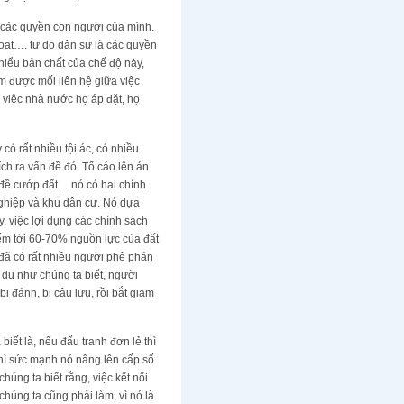
c các quyền con người của mình.
hoạt…. tự do dân sự là các quyền
hiểu bản chất của chế độ này,
m được mối liên hệ giữa việc
 việc nhà nước họ áp đặt, họ
 có rất nhiều tội ác, có nhiều
ích ra vấn đề đó. Tố cáo lên án
 đề cướp đất… nó có hai chính
 nghiệp và khu dân cư. Nó dựa
, việc lợi dụng các chính sách
iếm tới 60-70% nguồn lực của đất
, đã có rất nhiều người phê phán
 dụ như chúng ta biết, người
ị đánh, bị câu lưu, rồi bắt giam
 biết là, nếu đấu tranh đơn lẻ thì
thì sức mạnh nó nâng lên cấp số
chúng ta biết rằng, việc kết nối
chúng ta cũng phải làm, vì nó là