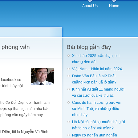
About Us
Home
c phỏng vấn
Bài blog gần đây
Xin chào 2025, cẩn thận, coi
chừng đèn đỏ!
Việt Nam—Nhìn lại năm 2024.
Đoàn Văn Báu là ai? Phải
 facebook có
chăng kịch bản đã lộ dần?
 trình bày nội
Kinh hãi vụ giết 11 mạng người
và cái cười của kẻ thủ ác
Cuộc du hành cưỡng bức với
 chủ đề Đối Diện do Thanh tâm
sư Minh Tuệ, và những điều
 được sự tham gia của nhà báo
nhìn thấy
 phỏng vấn ngày hôm nay.
Hà Nội có thật sự muốn thế giới
hết "định kiến" với mình?
i Diện, tôi là Nguyễn Vũ Bình,
Nguy cơ nghẽn đùn nghẽn