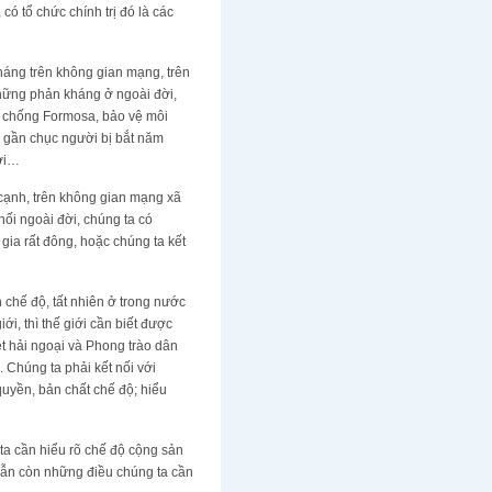
ó tổ chức chính trị đó là các
kháng trên không gian mạng, trên
những phản kháng ở ngoài đời,
ng chống Formosa, bảo vệ môi
 gần chục người bị bắt năm
ười…
 cạnh, trên không gian mạng xã
 nối ngoài đời, chúng ta có
gia rất đông, hoặc chúng ta kết
n chế độ, tất nhiên ở trong nước
ới, thì thế giới cần biết được
ệt hải ngoại và Phong trào dân
 Chúng ta phải kết nối với
quyền, bản chất chế độ; hiểu
a cần hiểu rõ chế độ cộng sản
 vẫn còn những điều chúng ta cần