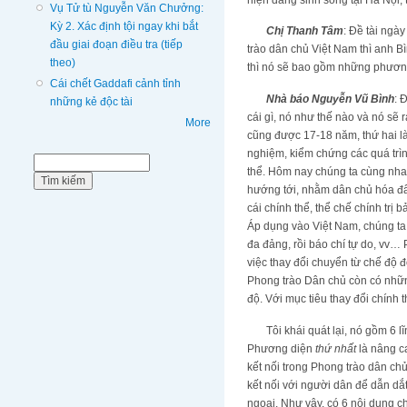
Vụ Tử tù Nguyễn Văn Chưởng:
Kỳ 2. Xác định tội ngay khi bắt
Chị Thanh Tâm
: Đề tài ngà
đầu giai đoạn điều tra (tiếp
trào dân chủ Việt Nam thì anh B
theo)
thì nó sẽ bao gồm những phươn
Cái chết Gaddafi cảnh tỉnh
Nhà báo Nguyễn Vũ Bình
: 
những kẻ độc tài
cái gì, nó như thế nào và nó sẽ r
More
cũng được 17-18 năm, thứ hai là
nghiệm, kiểm chứng các quá trìn
Biểu mẫu tìm kiếm
Tìm kiếm
thể. Hôm nay chúng ta cùng nha
hướng tới, nhằm dân chủ hóa đất
cái chính thể, thể chế chính trị
Áp dụng vào Việt Nam, chúng ta
đa đảng, rồi báo chí tự do, vv… P
việc thay đổi chuyển từ chế độ đ
Phong trào Dân chủ còn có những
độ. Với mục tiêu thay đổi chính
Tôi khái quát lại, nó gồm 6 lĩn
Phương diện
thứ nhất
là nâng c
kết nối trong Phong trào dân ch
kết nối với người dân để dẫn dắ
ngoại. Như vậy, có 6 nội dung c