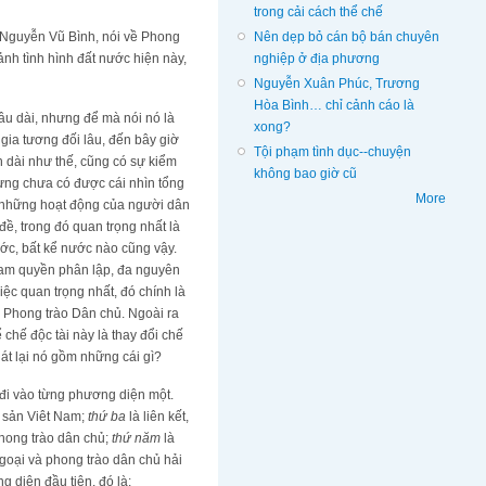
trong cải cách thể chế
Nên dẹp bỏ cán bộ bán chuyên
o Nguyễn Vũ Bình, nói về Phong
nghiệp ở địa phương
nh tình hình đất nước hiện này,
Nguyễn Xuân Phúc, Trương
Hòa Bình… chỉ cảnh cáo là
 lâu dài, nhưng để mà nói nó là
xong?
 gia tương đối lâu, đến bây giờ
Tội phạm tình dục--chuyện
h dài như thế, cũng có sự kiểm
không bao giờ cũ
ưng chưa có được cái nhìn tổng
More
ộ những hoạt động của người dân
ề, trong đó quan trọng nhất là
nước, bất kể nước nào cũng vậy.
tam quyền phân lập, đa nguyên
Việc quan trọng nhất, đó chính là
ủa Phong trào Dân chủ. Ngoài ra
chế độc tài này là thay đổi chế
át lại nó gồm những cái gì?
 đi vào từng phương diện một.
ng sản Viêt Nam;
thứ ba
là liên kết,
hong trào dân chủ;
thứ năm
là
ngoại và phong trào dân chủ hải
 diện đầu tiên, đó là: