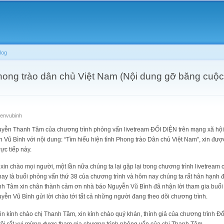
Skip to
main
content
log
phong trào dân chủ Việt Nam (Nội dung gỡ băng cuộ
envubinh
n Thanh Tâm của chương trình phỏng vấn livetream ĐỐI DIỆN trên mạng xã hội
ũ Bình với nội dung: “Tìm hiểu hiện tình Phong trào Dân chủ Việt Nam”, xin được
ực tiếp này.
xin chào mọi người, một lần nữa chúng ta lại gặp lại trong chương trình livetream
nay là buổi phỏng vấn thứ 38 của chương trình và hôm nay chúng ta rất hân hạnh
nh Tâm xin chân thành cảm ơn nhà báo Nguyễn Vũ Bình đã nhận lời tham gia buổi
ễn Vũ Bình gửi lời chào tới tất cả những người đang theo dõi chương trình.
Xin kính chào chị Thanh Tâm, xin kính chào quý khán, thính giả của chương trình Đố
 tôi rất vui mừng được tham gia chương trình phỏng vấn của chị Thanh Tâm.