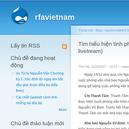
Main menu
rfavietnam
Trang chủ
›
Blog
›
nguyenvubinh's b
You are here
Tìm hiểu hiện tình 
Lấy tin RSS
livetream)
Chủ đề đang hoạt
động
Thứ Hai, 11/20/2017 - 10:21 —
nguy
Vụ Tử tù Nguyễn Văn Chưởng:
Ngày 14/11 vừa qua, chị Nguyễ
Kỳ 2. Xác định tội ngay khi bắt
cuộc phỏng vấn nhà báo Nguyễn V
đầu giai đoạn điều tra (tiếp
dung gỡ băng cuộc phỏng vấn tr
theo)
Chị Thanh Tâm
: Thanh Tâm 
Cái chết Gaddafi cảnh tỉnh
thực hiện, buổi phỏng vấn hôm 
những kẻ độc tài
Nguyễn Vũ Bình. Trước hết Tha
More
Thanh Tâm xin mời nhà báo Nguy
Chủ đề thảo luận mới
Nhà báo Nguyễn Vũ Bình
: 
hiện đang sinh sống tại Hà Nội,