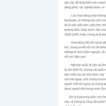
yêu cầu để tăng thêm sức mạnh ch
đảng phái, các nghiệp đoàn, vv.
-
Các hoạt động phản kháng
facebook, có những bức ảnh chú
đó là việc biểu tình, biểu tình
trường biển; hoặc trước đây ch
2008-2009; hoăc chúng ta đi đòi
-
Hoạt động kết nối người d
hội, chúng ta kết nối với rất nhi
những tổ chức thiện nguyện, đi c
nối với “dân oan”.
-
Mặt trận quốc tế vận và liê
là cần thiết rồi, nhưng với quốc 
bản chất của cái nhà nước này. T
chủ hải ngoại, chứ chúng ta tron
người Việt hải ngoại và chúng t
được người dân trong nước lầm 
Đó là 6 phương diện của Phong
này, và chúng ta cũng cần phải 