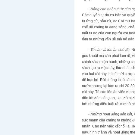
-
Nâng cao nhận thức của n
Các quyền tự do cơ bản và quyền
tự ứng cử, bầu cử, vv. Cái thứ 
chế độ chúng ta đang sống, chế 
mất tự do của con người với ho
làm ra những vấn đề mà nó dẫn 
-
Tố cáo và lên án chế độ
. N
góc khuất mà cần phải làm rõ, ví
chính sách hiện hành, những ch
sách tạo ra việc này, thứ nhất, 
vào hai cái này thì nó mới cướp
để trục lợi. Rồi chúng ta tố cá
nước nhưng lại làm ra chỉ 20-30%
cái này. Tố cáo lên án việc vi 
dân tới đồn công an, sau đó bị đ
bởi những điều luật rất mơ hồ n
-
Những hoạt động liên kết, 
sức mạnh của chúng ta không đượ
nhân. Cho nên việc kết nối lại, l
này, hình thành và hoạt động the