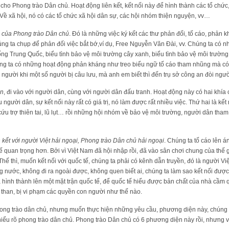
o Phong trào Dân chủ. Hoạt động liên kết, kết nối này để hình thành các tổ chức, c
 Về xã hội, nó có các tổ chức xã hội dân sự, các hội nhóm thiện nguyện, vv…
 của Phong trào Dân chủ
. Đó là những việc ký kết các thư phản đối, tố cáo, phản 
ng ta chụp để phản đối việc bắt bớ,ví dụ, Free Nguyễn Văn Đài, vv. Chúng ta có 
 chống Trung Quốc, biểu tình bảo vệ môi trường cây xanh, biểu tình bảo vệ môi trườ
úng ta có những hoạt động phản kháng như treo biểu ngữ tố cáo tham nhũng mà có
 người khi một số người bị câu lưu, mà anh em biết thì đến trụ sở công an đòi ng
ân
, đi vào với người dân, cùng với người dân đấu tranh. Hoạt động này có hai khía
ều người dân, sự kết nối này rất có giá trị, nó làm được rất nhiều việc. Thứ hai là kết
ứu trợ thiên tai, lũ lụt… rồi những hội nhóm về bảo vệ môi trường, người dân tham 
n kết với người Việt hải ngoại, Phong trào Dân chủ hải ngoại
. Chúng ta tố cáo lên á
tế quan trọng hơn. Bởi vì Việt Nam đã hội nhập rồi, đã vào sân chơi chung của thế gi
hế thì, muốn kết nối với quốc tế, chúng ta phải có kênh dẫn truyền, đó là người Vi
g nước, không đi ra ngoài được, không quen biết ai, chúng ta làm sao kết nối được.
a hình thành lên một mặt trận quốc tế, để quốc tế hiểu được bản chất của nhà cầm 
than, bị vi phạm các quyền con người như thế nào.
 trào dân chủ, nhưng muốn thực hiện những yêu cầu, phương diện này, chúng t
hiểu rõ phong trào dân chủ. Phong trào Dân chủ có 6 phương diện này rồi, nhưng