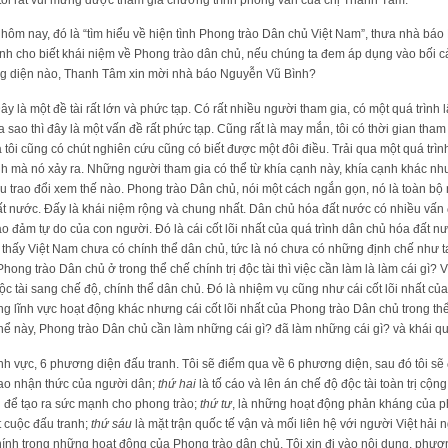
y hôm nay, đó là “tìm hiểu về hiện tình Phong trào Dân chủ Việt Nam”, thưa nhà bá
ình cho biết khái niệm về Phong trào dân chủ, nếu chúng ta đem áp dụng vào bối cả
g diện nào, Thanh Tâm xin mời nhà báo Nguyễn Vũ Bình?
Đây là một đề tài rất lớn và phức tạp. Có rất nhiều người tham gia, có một quá trình
a sao thì đây là một vấn đề rất phức tạp. Cũng rất là may mắn, tôi có thời gian tham
 tôi cũng có chút nghiên cứu cũng có biết được một đôi điều. Trải qua một quá trìn
h mà nó xảy ra. Những người tham gia có thể từ khía cạnh này, khía cạnh khác nh
u trao đổi xem thế nào. Phong trào Dân chủ, nói một cách ngắn gọn, nó là toàn b
 nước. Đấy là khái niệm rộng và chung nhất. Dân chủ hóa đất nước có nhiều vấn đ
 bảo đảm tự do của con người. Đó là cái cốt lõi nhất của quá trình dân chủ hóa đất 
 thấy Việt Nam chưa có chính thể dân chủ, tức là nó chưa có những định chế như 
hong trào Dân chủ ở trong thể chế chính trị độc tài thì việc cần làm là làm cái gì? 
ộc tài sang chế độ, chính thể dân chủ. Đó là nhiệm vụ cũng như cái cốt lõi nhất c
 lĩnh vực hoạt động khác nhưng cái cốt lõi nhất của Phong trào Dân chủ trong thể 
 thể này, Phong trào Dân chủ cần làm những cái gì? đã làm những cái gì? và khái qu
h vực, 6 phương diện đấu tranh. Tôi sẽ điểm qua về 6 phương diện, sau đó tôi sẽ
ao nhận thức của người dân;
thứ hai
là tố cáo và lên án chế độ độc tài toàn trị cộ
ủ để tạo ra sức mạnh cho phong trào;
thứ tư
, là những hoạt động phản kháng của p
t cuộc đấu tranh;
thứ sáu
là mặt trận quốc tế vận và mối liên hệ với người Việt hải 
hính trong những hoạt động của Phong trào dân chủ. Tôi xin đi vào nội dung, phương