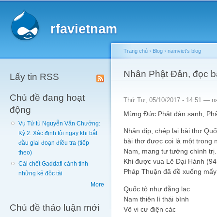
Main menu
Sk
ma
rfavietnam
co
Trang chủ
›
Blog
›
namviet's blog
You are here
Nhân Phật Đản, đọc b
Lấy tin RSS
Chủ đề đang hoạt
Thứ Tư, 05/10/2017 - 14:51 —
n
động
Mừng Đức Phật đản sanh, Phật
Vụ Tử tù Nguyễn Văn Chưởng:
Nhân dịp, chép lại bài thơ Qu
Kỳ 2. Xác định tội ngay khi bắt
bài thơ được coi là một trong 
đầu giai đoạn điều tra (tiếp
Nam, mang tư tưởng chính trị.
theo)
Khi được vua Lê Đại Hành (941
Cái chết Gaddafi cảnh tỉnh
Pháp Thuận đã đề xuống mấy
những kẻ độc tài
More
Quốc tộ như đằng lạc
Nam thiên lí thái bình
Chủ đề thảo luận mới
Vô vi cư điện các