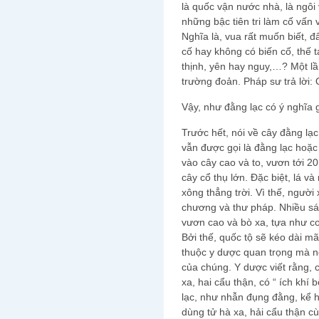
là quốc vận nước nhà, là ngôi
những bậc tiên tri làm cố vấn
Nghĩa là, vua rất muốn biết, đ
cố hay không có biến cố, thế 
thịnh, yên hay nguy,…? Một lầ
trường đoản. Pháp sư trả lời:
Vậy, như đằng lạc có ý nghĩa 
Trước hết, nói về cây đằng lạc
vẫn được gọi là đằng lạc hoặ
vào cây cao và to, vươn tới 2
cây cổ thụ lớn. Đặc biệt, lá v
xông thẳng trời. Vì thế, người
chương và thư pháp. Nhiều sá
vươn cao và bò xa, tựa như c
Bởi thế, quốc tộ sẽ kéo dài mã
thuộc y dược quan trọng mà ng
của chúng. Y dược viết rằng, c
xa, hai cẩu thận, có “ ích khí b
lạc, như nhẫn đụng đằng, kể h
dùng tử hà xa, hải cẩu thận c