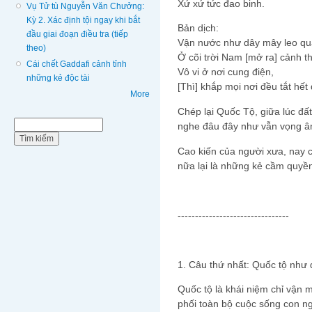
Xứ xứ tức đao binh.
Vụ Tử tù Nguyễn Văn Chưởng:
Kỳ 2. Xác định tội ngay khi bắt
Bản dịch:
đầu giai đoạn điều tra (tiếp
Vận nước như dây mây leo qu
theo)
Ở cõi trời Nam [mở ra] cảnh th
Cái chết Gaddafi cảnh tỉnh
Vô vi ở nơi cung điện,
những kẻ độc tài
[Thì] khắp mọi nơi đều tắt hết
More
Chép lại Quốc Tộ, giữa lúc đấ
Biểu mẫu tìm kiếm
Tìm kiếm
nghe đâu đây như vẫn vọng âm
Cao kiến của người xưa, nay 
nữa lại là những kẻ cầm quyền
--------------------------------
1. Câu thứ nhất: Quốc tộ như 
Quốc tộ là khái niệm chỉ vận
phối toàn bộ cuộc sống con ng