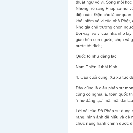
thuật ngữ vô vi. Song mỗi học
Nhưng, rõ rang Pháp sư nói vớ
điện các. Điện các là cơ quan
khái niệm vô vi của nhà Phật,
Nho gia chủ trương chọn người
Bởi vậy, vô vi của nhà nho lấy
giáo hóa con người, chọn và g
nước tới đích;
Quốc tộ như đằng lạc:
Nam Thiên lí thái bình.
4. Câu cuối cùng: Xứ xứ tức đ
Đây cũng là điều pháp sư mon
cũng có nghĩa là, toàn quốc th
“như đằng lạc” mãi mãi dài lâu
Lời nói của Đỗ Pháp sư dung d
ràng, hình ảnh dễ hiểu và dễ 
chức năng hành chính được dư