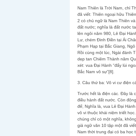
Nam Thiên là Trời Nam, chỉ 
đã viết: Thiên ngoại hữu Thiê
2 có chủ ngữ là Nam Thiên và c
đất nước; nghĩa là đất nước ta
lên ngôi năm 980, Lê Đại Hàn
Lư, chém Đinh Điền tại Ái Ch
Phạm Hạp tại Bắc Giang, Ngô 
Rồi cùng một lúc, Ngài đánh 
dẹp tan Chiêm Thành năm Quý
xét: vua Đại Hành “đẩy lùi ngo
Bắc Nam vô sự”[8].
3. Câu thứ ba: Vô vi cư điện c
Trước hết là điện các. Đây là 
điều hành đất nước. Còn động
đế; Nghĩa là, vua Lê Đại Hành
vô vi thuộc khái niệm triết họ
chúng chỉ có một nghĩa, khôn
giả ngữ văn 10 tập một đã viết
Nam thời trung đại có ba học 