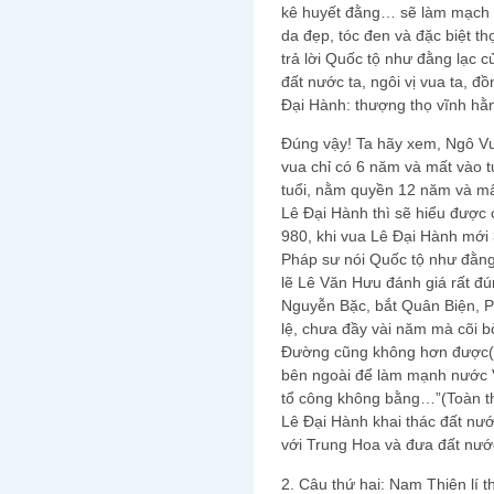
kê huyết đằng… sẽ làm mạch m
da đẹp, tóc đen và đặc biệt t
trả lời Quốc tộ như đằng lạc 
đất nước ta, ngôi vị vua ta, đ
Đại Hành: thượng thọ vĩnh hằ
Đúng vậy! Ta hãy xem, Ngô Vư
vua chỉ có 6 năm và mất vào t
tuổi, nằm quyền 12 năm và mất
Lê Đại Hành thì sẽ hiểu được 
980, khi vua Lê Đại Hành mới 3
Pháp sư nói Quốc tộ như đằng 
lẽ Lê Văn Hưu đánh giá rất đú
Nguyễn Bặc, bắt Quân Biện, P
lệ, chưa đầy vài năm mà cõi b
Đường cũng không hơn được(…
bên ngoài để làm mạnh nước Vi
tổ công không bằng…”(Toàn thư
Lê Đại Hành khai thác đất nướ
với Trung Hoa và đưa đất nướ
2. Câu thứ hai: Nam Thiên lí t