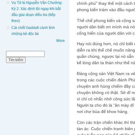
Vụ Tử tù Nguyễn Văn Chưởng:
chính phủ” thay thế một cách 
Kỳ 2. Xác định tội ngay khi bắt
phong kiến trám vào đầu ngư
đầu giai đoạn điều tra (tiếp
Thể chế phong kiến và cộng s
theo)
người dân biết ơn mình mà nó 
Cái chết Gaddafi cảnh tỉnh
cống hiến của người dân với c
những kẻ độc tài
More
Hay nói đúng hơn, nó chỉ biết 
diễn ra khi thể chế muốn nân
Biểu mẫu tìm kiếm
Tìm kiếm
quần chúng, ngược lại nó sẵn 
kể lòng dân ta thán như thế n
Đảng cộng sản Việt Nam ra vẻ 
trong các cuộc chiến đánh P
chuyện anh hùng chiếm đầy cá
chuyện không có thật. Sở dĩ 
vì chỉ có nhắc nhở công sức l
Người ta cho đó là “ăn mày dĩ
nơi chợ búa để khoe hàng.
Còn các trận chiến khác thì t
tàn ác. Cuộc chiến tranh biên 
cuộc tuẫn nạn của 64 chiến s