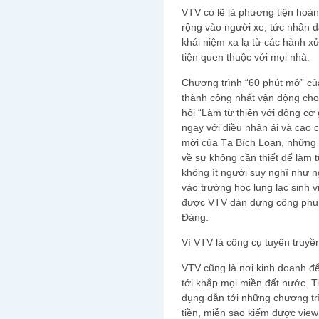
VTV có lẽ là phương tiện hoà
rộng vào người xe, tức nhân 
khái niệm xa lạ từ các hành x
tiện quen thuộc với mọi nhà.
Chương trình “60 phút mở” củ
thành công nhất vận động cho 
hỏi “Làm từ thiện với động cơ 
ngay với điều nhân ái và cao 
mời của Tạ Bích Loan, những 
về sự không cần thiết để làm 
không ít người suy nghĩ như 
vào trường học lung lạc sinh v
được VTV dàn dựng công phu 
Đảng.
Vì VTV là công cụ tuyên truy
VTV cũng là nơi kinh doanh để
tới khắp mọi miền đất nước. T
dụng dẫn tới những chương tr
tiền, miễn sao kiếm được vie