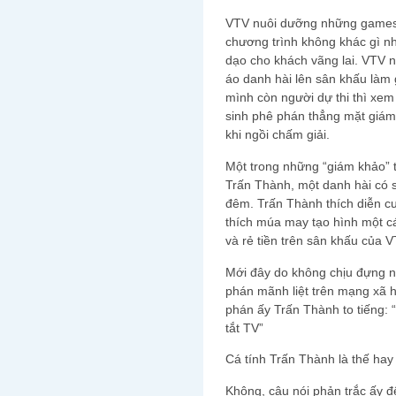
VTV nuôi dưỡng những games
chương trình không khác gì 
dạo cho khách vãng lai. VTV 
áo danh hài lên sân khấu làm
mình còn người dự thi thì xem
sinh phê phán thẳng mặt giám 
khi ngồi chấm giải.
Một trong những “giám khảo” t
Trấn Thành, một danh hài có 
đêm. Trấn Thành thích diễn cư
thích múa may tạo hình một cá
và rẻ tiền trên sân khấu của V
Mới đây do không chịu đựng nỗ
phán mãnh liệt trên mạng xã hộ
phán ấy Trấn Thành to tiếng:
tắt TV”
Cá tính Trấn Thành là thế hay 
Không, câu nói phản trắc ấy đ