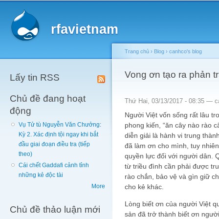
Main menu
Sk
ma
rfavietnam
co
Trang chủ
›
Blog
›
canhco's blog
You are here
Vong ơn tạo ra phản t
Lấy tin RSS
Chủ đề đang hoạt
Thứ Hai, 03/13/2017 - 08:35 —
c
động
Người Việt vốn sống rất lâu tr
phong kiến, “ăn cây nào rào c
Vụ Tử tù Nguyễn Văn Chưởng:
Kỳ 2. Xác định tội ngay khi bắt
diễn giải là hành vi trung thàn
đầu giai đoạn điều tra (tiếp
đã làm ơn cho mình, tuy nhiê
theo)
quyền lực đối với người dân. 
Cái chết Gaddafi cảnh tỉnh
từ triều đình cần phải được t
những kẻ độc tài
rào chắn, bảo vệ và gìn giữ ch
cho kẻ khác.
More
Lòng biết ơn của người Việt q
Chủ đề thảo luận mới
sản đã trở thành biết ơn ngườ