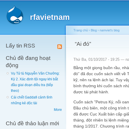
Main menu
Sk
ma
rfavietnam
co
Trang chủ
›
Blog
›
namviet's blog
You are here
“Ai đó”
Lấy tin RSS
Chủ đề đang hoạt
Thứ Ba, 01/10/2017 - 19:25 —
n
động
Bằng một giọng buồn rầu, nhà
đó” đã đọc cuốn sách viết về
Vụ Tử tù Nguyễn Văn Chưởng:
Kỳ 2. Xác định tội ngay khi bắt
kỹ, nên ra lệnh ách lại. Tuy vậ
đầu giai đoạn điều tra (tiếp
bình thường khi cuốn sách nhậ
theo)
được tái phát hành.
Cái chết Gaddafi cảnh tỉnh
Cuốn sách "Petrus Ký, nỗi oa
những kẻ độc tài
Đầu chủ biên, một công trình t
More
đã được Cục Xuất bản cấp gi
tháng, đột nhiên bị lệnh miệng
Chủ đề thảo luận mới
tháng 1/2017. Chương trình ra