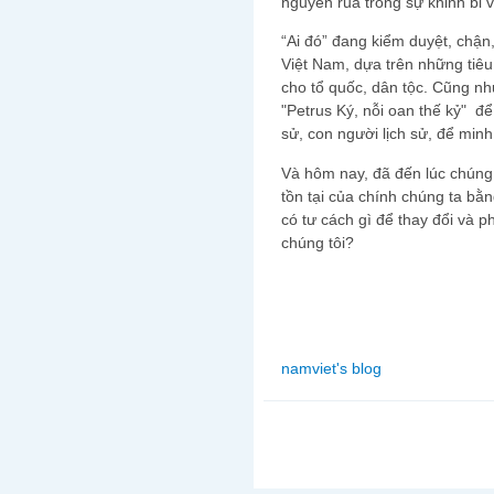
nguyền rủa trong sự khinh bỉ v
“Ai đó” đang kiểm duyệt, chận
Việt Nam, dựa trên những tiêu
cho tổ quốc, dân tộc. Cũng như
"Petrus Ký, nỗi oan thế kỷ" để
sử, con người lịch sử, để minh
Và hôm nay, đã đến lúc chúng t
tồn tại của chính chúng ta bằ
có tư cách gì để thay đổi và ph
chúng tôi?
namviet's blog