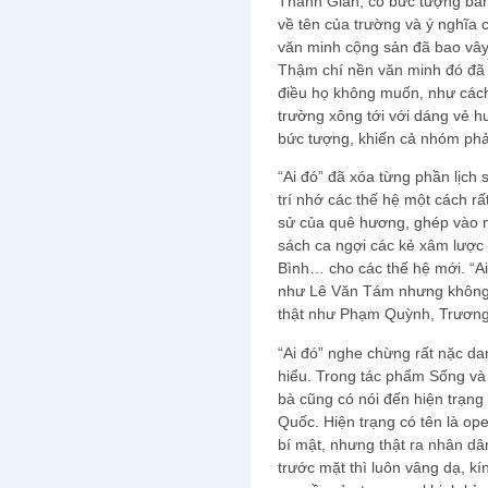
Thanh Giản, có bức tượng bán
về tên của trường và ý nghĩa 
văn minh cộng sản đã bao vây 
Thậm chí nền văn minh đó đã
điều họ không muốn, như cách
trường xông tới với dáng vẻ h
bức tượng, khiến cả nhóm phải
“Ai đó” đã xóa từng phần lịch
trí nhớ các thế hệ một cách r
sử của quê hương, ghép vào m
sách ca ngợi các kẻ xâm lượ
Bình… cho các thế hệ mới. “Ai
như Lê Văn Tám nhưng không 
thật như Phạm Quỳnh, Trương 
“Ai đó” nghe chừng rất nặc d
hiểu. Trong tác phẩm Sống và
bà cũng có nói đến hiện trạng 
Quốc. Hiện trạng có tên là op
bí mật, nhưng thật ra nhân dân
trước mặt thì luôn vâng dạ, kí