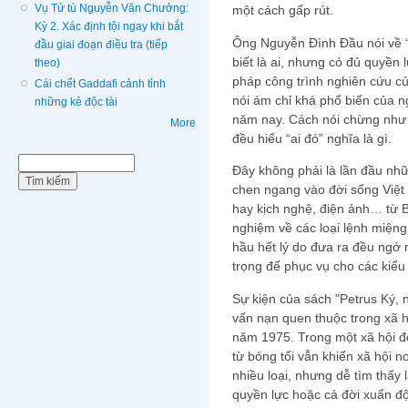
Vụ Tử tù Nguyễn Văn Chưởng:
một cách gấp rút.
Kỳ 2. Xác định tội ngay khi bắt
Ông Nguyễn Đình Đầu nói về “
đầu giai đoạn điều tra (tiếp
biết là ai, nhưng có đủ quyền 
theo)
pháp công trình nghiên cứu của
Cái chết Gaddafi cảnh tỉnh
nói ám chỉ khá phổ biến của n
những kẻ độc tài
năm nay. Cách nói chừng như
More
đều hiểu “ai đó” nghĩa là gì.
Biểu mẫu tìm kiếm
Tìm kiếm
Đây không phải là lần đầu nh
chen ngang vào đời sống Việt
hay kịch nghệ, điện ảnh… từ 
nghiệm về các loại lệnh miệng 
hầu hết lý do đưa ra đều ngớ 
trọng để phục vụ cho các kiểu 
Sự kiện của sách "Petrus Ký, n
vấn nạn quen thuộc trong xã h
năm 1975. Trong một xã hội đó
từ bóng tối vẫn khiến xã hội 
nhiều loại, nhưng dễ tìm thấy 
quyền lực hoặc cả đời xuẩn đ