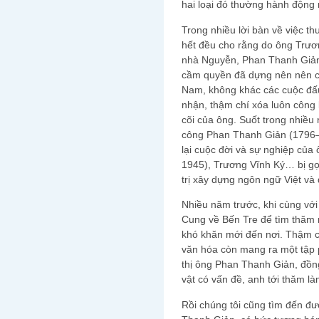
hai loại đó thường hành động 
Trong nhiều lời bàn về việc th
hết đều cho rằng do ông Trươ
nhà Nguyễn, Phan Thanh Giản
cầm quyền đã dựng nên nên các
Nam, không khác các cuộc đấu
nhận, thậm chí xóa luôn công
cõi của ông. Suốt trong nhiều
công Phan Thanh Giản (1796–
lại cuộc đời và sự nghiệp củ
1945), Trương Vĩnh Ký… bị gọi 
trị xây dựng ngôn ngữ Việt và
Nhiều năm trước, khi cùng với
Cung về Bến Tre để tìm thăm 
khó khăn mới đến nơi. Thậm ch
văn hóa còn mang ra một tập p
thị ông Phan Thanh Giản, đồn
vật có vấn đề, anh tới thăm là
Rồi chúng tôi cũng tìm đến đ