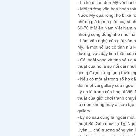
- Là kẻ di tản đến Mỹ với hai b
- Môi trường văn hoá hoàn toà
Nước Mỹ quá rộng, họ bị xé rờ
những giá trị mà giới hoạ sĩ n
60-70 ở Miền Nam Việt Nam nay
những cộng đồng nhỏ nhoi nằm
- Làm văn nghệ của giới văn n
Mỹ, là một nỗ lực có tính níu
dưỡng, vực dậy tinh thần của 
- Cái hoài vọng và tình yêu q
thuật của họ là sự nối dài nh
giá trị được xưng tụng trước n
- Nếu có một ai trong số họ đ
đến một vài gallery của người
Lý do là tranh của hoạ sĩ Vi
thuật của giới chơi tranh chu
tư) nên không mấy ai sưu tập 
gallery.
- Lý do sau cùng là ngoài mộ
thuật Sài Gòn như Tạ Tỵ, Ng
Uyên,... chủ trương sống yên 