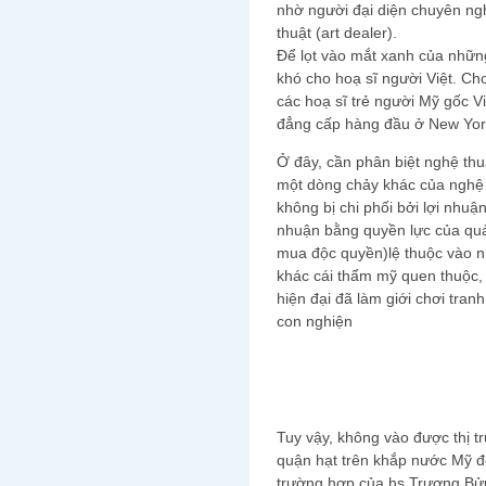
nhờ người đại diện chuyên ngh
thuật (art dealer).
Để lọt vào mắt xanh của những
khó cho hoạ sĩ người Việt. Cho
các hoạ sĩ trẻ người Mỹ gốc Vi
đẳng cấp hàng đầu ở New York
Ở đây, cần phân biệt nghệ thuậ
một dòng chảy khác của nghệ t
không bị chi phối bởi lợi nhuậ
nhuận bằng quyền lực của quả
mua độc quyền)lệ thuộc vào nh
khác cái thẩm mỹ quen thuộc,
hiện đại đã làm giới chơi tr
con nghiện
Tuy vậy, không vào được thị trư
quận hạt trên khắp nước Mỹ để
trường hợp của hs Trương Bửu