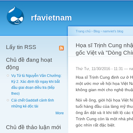
Main menu
Sk
ma
rfavietnam
co
Trang chủ
›
Blog
›
namviet's blog
You are here
Họa sĩ Trịnh Cung nhậ
Lấy tin RSS
gốc Việt và "Dòng Ch
Chủ đề đang hoạt
động
Thứ Tư, 11/30/2016 - 11:31 —
n
Vụ Tử tù Nguyễn Văn Chưởng:
Hoa sĩ Trịnh Cung định cư ở
Kỳ 2. Xác định tội ngay khi bắt
một ước mơ về hội họa Việt N
đầu giai đoạn điều tra (tiếp
không gian mới cho nghệ thuậ
theo)
Nói về ông, giới hội họa Việt
Cái chết Gaddafi cảnh tỉnh
tuổi hàng đầu của làng mỹ th
những kẻ độc tài
ông ẩn dật và ít khi tiết lộ c
More
Trịnh Cung còn là một nhà ph
góc nhìn rất đặc biệt.
Chủ đề thảo luận mới