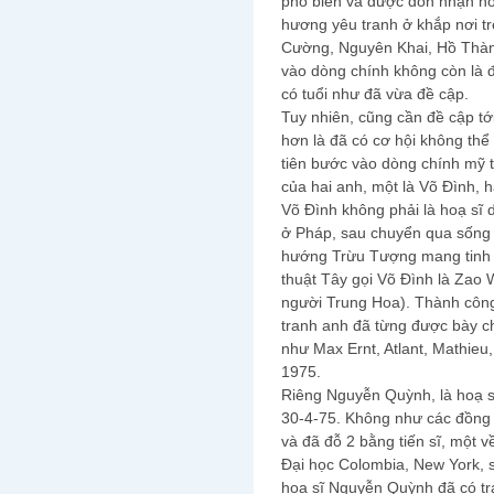
phổ biến và được đón nhận n
hương yêu tranh ở khắp nơi tr
Cường, Nguyên Khai, Hồ Thành
vào dòng chính không còn là đi
có tuổi như đã vừa đề cập.
Tuy nhiên, cũng cần đề cập tớ
hơn là đã có cơ hội không thể
tiên bước vào dòng chính mỹ t
của hai anh, một là Võ Đình, 
Võ Đình không phải là hoạ sĩ d
ở Pháp, sau chuyển qua sống 
hướng Trừu Tượng mang tinh 
thuật Tây gọi Võ Đình là Zao W
người Trung Hoa). Thành công
tranh anh đã từng được bày ch
như Max Ernt, Atlant, Mathieu,
1975.
Riêng Nguyễn Quỳnh, là hoạ sĩ
30-4-75. Không như các đồng 
và đã đỗ 2 bằng tiến sĩ, một v
Đại học Colombia, New York, s
hoạ sĩ Nguyễn Quỳnh đã có tr