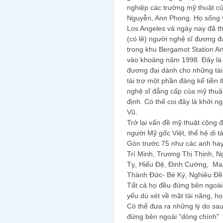
nghiệp các trường mỹ thuật c
Nguyễn, Ann Phong. Họ sống 
Los Angeles và ngày nay đã t
(có lẽ) người nghệ sĩ đương đ
trong khu Bergamot Station A
vào khoảng năm 1998. Đây là 
đương đại dành cho những tài
tài trợ một phần đáng kể tiền
nghệ sĩ đẳng cấp của mỹ thuật
định. Có thể coi đây là khởi 
Vũ.
Trở lại vấn đề mỹ thuật cộng 
người Mỹ gốc Việt, thế hệ di 
Gòn trước 75 như các anh hay
Trí Minh, Trương Thị Thịnh, 
Tỵ, Hiếu Đệ, Đinh Cường, Ma
Thành Đức- Bé Ký, Nghiêu Đề,
Tất cả họ đều đứng bên ngoài
yếu dù xét về mặt tài năng, h
Có thể đưa ra những lý do sau 
đứng bên ngoài "dòng chính"