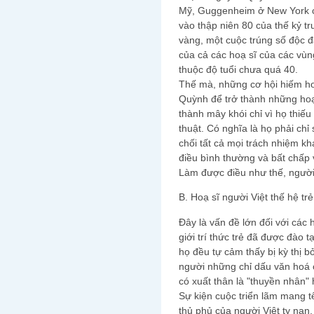
Mỹ, Guggenheim ở New York ch
vào thập niên 80 của thế kỷ tr
vàng, một cuộc trúng số độc đ
của cả các hoạ sĩ của các vùng
thuộc độ tuổi chưa quá 40.
Thế mà, những cơ hội hiếm ho
Quỳnh để trở thành những hoạ 
thành mây khói chỉ vì họ thiế
thuật. Có nghĩa là họ phải chỉ
chối tất cả mọi trách nhiệm kh
điều bình thường và bất chấp v
Làm được điều như thế, người 
B. Hoạ sĩ người Việt thế hệ t
Đây là vấn đề lớn đối với các 
giới trí thức trẻ đã được đào 
họ đều tự cảm thấy bị kỳ thị b
người những chỉ dấu văn hoá 
có xuất thân là "thuyền nhân"
Sự kiện cuộc triển lãm mang t
thủ phủ của người Việt tỵ nạ