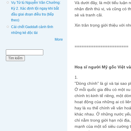
Và dưới đây, là một tiểu luận 
Vụ Tử tù Nguyễn Văn Chưởng:
Kỳ 2. Xác định tội ngay khi bắt
nhận định thú vị, và cũng có t
đầu giai đoạn điều tra (tiếp
sẻ và tranh cãi.
theo)
Xin trân trọng giới thiệu với 
Cái chết Gaddafi cảnh tỉnh
những kẻ độc tài
More
=======================
Biểu mẫu tìm kiếm
Tìm kiếm
Hoạ sĩ người Mỹ gốc Việt v
1.
"Dòng chính" là gì và tại sao 
Ở mỗi quốc gia đều có một xu 
chính trị-kinh tế riêng, một d
hoạt động của những ai có liê
hay là xu thế chính về văn ho
khác nhau. Ở những nước yếu,
chỉ nằm trong giới hạn nội địa
mạnh của một số siêu cường t