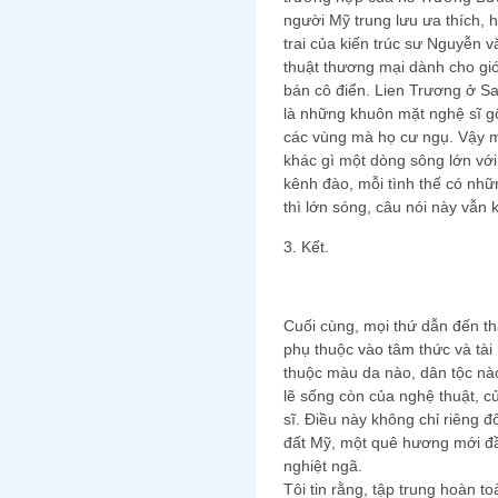
người Mỹ trung lưu ưa thích,
trai của kiến trúc sư Nguyễn 
thuật thương mại dành cho giớ
bán cô điển. Lien Trương ở S
là những khuôn mặt nghệ sĩ g
các vùng mà họ cư ngụ. Vậy 
khác gì một dòng sông lớn vớ
kênh đào, mỗi tình thế có nhữ
thì lớn sóng, câu nói này vẫn 
3. Kết.
Cuối cùng, mọi thứ dẫn đến t
phụ thuộc vào tâm thức và tài
thuộc màu da nào, dân tộc nà
lẽ sống còn của nghệ thuật, 
sĩ. Điều này không chỉ riêng đ
đất Mỹ, một quê hương mới đầ
nghiệt ngã.
Tôi tin rằng, tập trung hoàn 