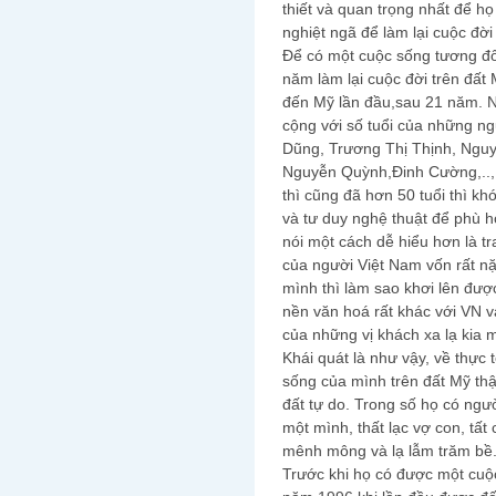
thiết và quan trọng nhất để h
nghiệt ngã để làm lại cuộc đời
Để có một cuộc sống tương đối
năm làm lại cuộc đời trên đất
đến Mỹ lần đầu,sau 21 năm. N
cộng với số tuổi của những n
Dũng, Trương Thị Thịnh, Nguy
Nguyễn Quỳnh,Đinh Cường,.., 
thì cũng đã hơn 50 tuổi thì kh
và tư duy nghệ thuật để phù h
nói một cách dễ hiểu hơn là tr
của người Việt Nam vốn rất nặ
mình thì làm sao khơi lên đư
nền văn hoá rất khác với VN v
của những vị khách xa lạ kia 
Khái quát là như vậy, về thực 
sống của mình trên đất Mỹ th
đất tự do. Trong số họ có ngư
một mình, thất lạc vợ con, tất 
mênh mông và lạ lẫm trăm bề
Trước khi họ có được một cuộc