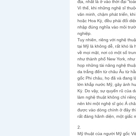
địa, nhất là ở vào thời đại "to
Vì thế, khi những nghệ sĩ thu
văn minh, chậm phát triển, k
hoặc Hoa Kỳ, đều phải đối di
nhập đúng nghĩa vào môi trườ
nghiệp.
Tuy nhiên, riêng với nghệ thuậ
tại Mỹ là không dễ, rất khó là
về mọi mặt, nơi có một số trun
như thành phố New York, như t
họp những tài năng nghệ thuật 
da trắng đến từ châu Âu từ hằ
gốc Phi châu, họ đã và đang l
lớn khắp nước Mỹ, gây ảnh hư
Kỳ. Do vậy, sự quyến rũ của d
làm nghệ thuật không chỉ riêng
nên khi một nghệ sĩ góc Á c
được vào dòng chính ở đây th
rất đáng hãnh diện, một giấc
2.
Mỹ thuật của người Mỹ gốc Vi