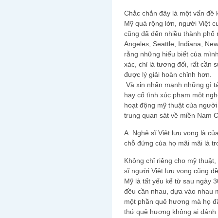
Chắc chắn đây là một vấn đề 
Mỹ quá rộng lớn, người Việt c
cũng đã đến nhiều thành phố 
Angeles, Seattle, Indiana, Ne
rằng những hiểu biết của mình
xác, chỉ là tương đối, rất cần
được lý giải hoàn chỉnh hơn.
Và xin nhấn mạnh những gì tác
hay cố tình xúc phạm một nghệ
hoạt động mỹ thuật của người 
trung quan sát về miền Nam Ca
A. Nghệ sĩ Việt lưu vong là củ
chỗ đứng của họ mãi mãi là tr
Không chỉ riêng cho mỹ thuật
sĩ người Việt lưu vong cũng đ
Mỹ là tất yếu kể từ sau ngày 
đều cần nhau, dựa vào nhau mà
một phần quê hương mà họ đã 
thứ quê hương không ai đánh 