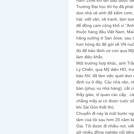
năm 1996 khi lần đầu được đế
Trường Đại học thì họ đã phải
dọn nhà vệ sinh để kiếm cơm, 
hát, viết văn, vẽ tranh, làm tư
để đồng cam cộng khổ vì "Anh 
thuộc hàng đầu Việt Nam, Ma
hãng xưởng ở San Jose, sau đó
hơn hòng đủ để gởi về VN nuôi
đủ để bảo lãnh vợ con qua Mỹ đ
làm điêu khắc.
Một trường hợp khác, anh Tr
Lý Chiến, qua Mỹ diện HO, trư
báo NV, đã làm việc quét dọ
định cư ở đây. Các nhà văn, n
bàn (phục vụ nhà hàng), cắt cỏ
thầy giáo, sĩ quan các cấp, c
chẳng mấy ai có được cuộc số
khi Sài Gòn thất thủ.
Chuyến đi này là một bước ngoặ
tăm của tôi sau hơn 20 năm k
Gia. Tôi được đi nhiều nơi, vi
gỡ nhiều đồng nghiệp nổi tiếng