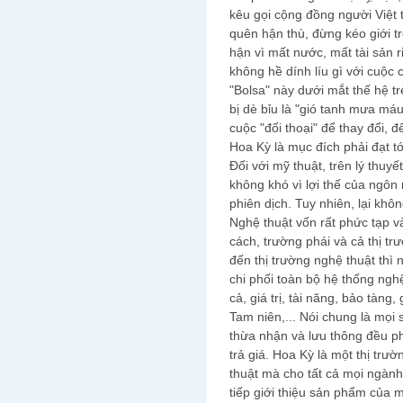
kêu gọi cộng đồng người Việt 
quên hận thù, đừng kéo giới tr
hận vì mất nước, mất tài sản 
không hề dính líu gì với cuộc
"Bolsa" này dưới mắt thế hệ tr
bị dè bỉu là "gió tanh mưa má
cuộc "đối thoại" để thay đổi, 
Hoa Kỳ là mục đích phải đạt tớ
Đối với mỹ thuật, trên lý thuy
không khó vì lợi thế của ngô
phiên dịch. Tuy nhiên, lại kh
Nghệ thuật vốn rất phức tạp v
cách, trường phái và cả thị trư
đến thị trường nghệ thuật thì
chi phối toàn bộ hệ thống nghệ
cả, giá trị, tài năng, bảo tàng,
Tam niên,... Nói chung là mọ
thừa nhận và lưu thông đều ph
trả giá. Hoa Kỳ là một thị tr
thuật mà cho tất cả mọi ngành
tiếp giới thiệu sản phẩm của 