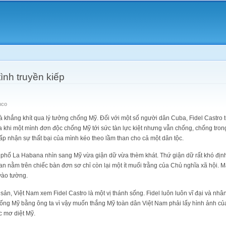
Skip to
main
content
tình truyền kiếp
hco
 và khắng khít qua lý tưởng chống Mỹ. Đối với một số người dân Cuba, Fidel Castro
 khi một mình đơn độc chống Mỹ tới sức tàn lực kiệt nhưng vẫn chống, chống tron
p nhận sự thất bại của mình kéo theo lầm than cho cả một dân tộc.
phố La Habana nhìn sang Mỹ vừa giận dữ vừa thèm khát. Thứ giận dữ rất khó định
n nằm trên chiếc bàn đơn sơ chỉ còn lại một ít muối trằng của Chủ nghĩa xã hội. 
vào tường.
sản, Việt Nam xem Fidel Castro là một vị thánh sống. Fidel luôn luôn vĩ đại và nh
chống Mỹ bằng ông ta vì vậy muốn thắng Mỹ toàn dân Việt Nam phải lấy hình ảnh củ
c mơ diệt Mỹ.