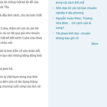
múa ăn mừng một kẻ tội đồ của
trong cải cách thể chế
hay Tây.
Nên dẹp bỏ cán bộ bán chuyên
nghiệp ở địa phương
và đầy tính cách, cho dù bản chất
Nguyễn Xuân Phúc, Trương
Hòa Bình… chỉ cảnh cáo là
xong?
 Cuba, thậm chí còn là cản trở
ặc dù nó đã quá già như khuôn
Tội phạm tình dục--chuyện
i bất kể đất nước Cuba chịu thua
không bao giờ cũ
 nhàu nát.
More
ó là tinh thần vô sản đoàn kết,
hắm tạo nên những tiếng động khô
ị gian trá.
ãnh tụ Việt Nam trong mọi thời
au đớn vừa có tác dụng thăng
g chương cuối cùng của lịch sử