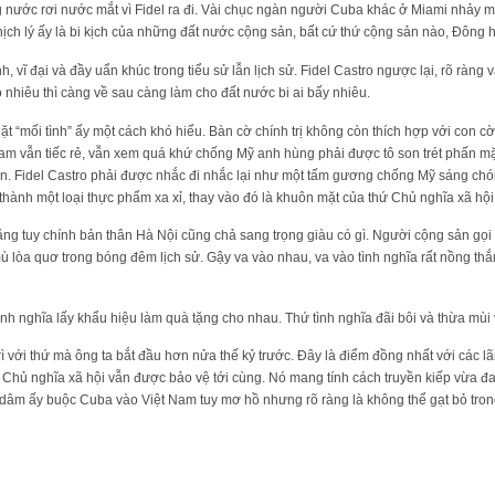
 nước rơi nước mắt vì Fidel ra đi. Vài chục ngàn người Cuba khác ở Miami nhảy 
hịch lý ấy là bi kịch của những đất nước cộng sản, bất cứ thứ cộng sản nào, Đông 
, vĩ đại và đầy uẩn khúc trong tiểu sử lẫn lịch sử. Fidel Castro ngược lại, rõ ràng 
 nhiêu thì càng về sau càng làm cho đất nước bi ai bấy nhiêu.
ặt “mối tình” ấy một cách khó hiểu. Bàn cờ chính trị không còn thích hợp với con cờ
Nam vẫn tiếc rẻ, vẫn xem quá khứ chống Mỹ anh hùng phải được tô son trét phấn m
iến. Fidel Castro phải được nhắc đi nhắc lại như một tấm gương chống Mỹ sáng chó
 thành một loại thực phẩm xa xỉ, thay vào đó là khuôn mặt của thứ Chủ nghĩa xã hội
g tuy chính bản thân Hà Nội cũng chả sang trọng giàu có gì. Người cộng sản gọi đ
ù lòa quơ trong bóng đêm lịch sử. Gậy va vào nhau, va vào tình nghĩa rất nồng t
ình nghĩa lấy khẩu hiệu làm quà tặng cho nhau. Thứ tình nghĩa đãi bôi và thừa mùi v
 trì với thứ mà ông ta bắt đầu hơn nửa thế kỷ trước. Đây là điểm đồng nhất với các l
ì Chủ nghĩa xã hội vẫn được bảo vệ tới cùng. Nó mang tính cách truyền kiếp vừa đ
 dâm ấy buộc Cuba vào Việt Nam tuy mơ hồ nhưng rõ ràng là không thể gạt bỏ tron