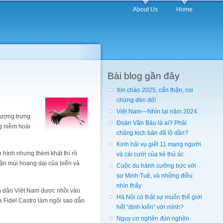
About Us
Home
Bài blog gần đây
Xin chào 2025, cẩn thận, coi
chừng đèn đỏ!
Việt Nam—Nhìn lại năm 2024.
 tượng trưng
Đoàn Văn Báu là ai? Phải
g niềm hoài
chăng kịch bản đã lộ dần?
Kinh hãi vụ giết 11 mạng người
 hình nhưng thèm khát thì rõ
và cái cười của kẻ thủ ác
Mặn mùi hoang dại của biển và
Cuộc du hành cưỡng bức với
sư Minh Tuệ, và những điều
nhìn thấy
ân dân Việt Nam được nhồi vào
Hà Nội có thật sự muốn thế giới
a Fidel Castro làm ngôi sao dẫn
hết "định kiến" với mình?
Nguy cơ nghẽn đùn nghẽn