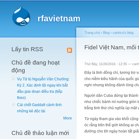
Main menu
rfavietnam
Trang chủ
›
Blog
›
canhco's blog
You are here
Fidel Việt Nam, mối 
Lấy tin RSS
Chủ đề đang hoạt
Thứ Bảy, 11/26/2016 - 12:35 —
can
động
Đây là tình đồng chí, tương trợ
cho niềm kiêu hãnh của quốc gia
Vụ Tử tù Nguyễn Văn Chưởng:
nghi nhưng không đành lòng chấ
Kỳ 2. Xác định tội ngay khi bắt
đầu giai đoạn điều tra (tiếp
Người dân Cuba đứng tại thành 
theo)
như chiếc bánh mì nướng giòn ta
Cái chết Gaddafi cảnh tỉnh
trắng tinh thứ chủ nghĩa úp mặt 
những kẻ độc tài
More
Từ ngày tham gia vào khối cộng 
óc rằng trên thế giới không ai 
đường cho tới ngày hoàn tất giấ
Chủ đề thảo luận mới