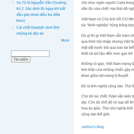
Vụ Tử tù Nguyễn Văn Chưởng:
Vài chục ngàn người Cuba trong
Kỳ 2. Xác định tội ngay khi bắt
dân tộc vừa chết. Hai thái độ ng
đầu giai đoạn điều tra (tiếp
Việt Nam có Chủ tịch Hồ Chí Minh
theo)
lúc “khởi nghiệp” hùng tráng bao
Cái chết Gaddafi cảnh tỉnh
những kẻ độc tài
Dù gì thì gì Việt Nam vẫn bám ch
More
quá trình hội nhập nhưng Việt 
mặt đất nước trải qua bao tai b
Biểu mẫu tìm kiếm
thiệt và tụt hậu đến mức gạo trở
Tìm kiếm
Không có gạo, Việt Nam mang tặn
tinh thần của những chiếc gậy m
khan giữa mịt mùng lý thuyết.
Đó là tình nghĩa cộng sản. Thứ t
Cho tới lúc chết, Fidel vẫn kiên
đại. Cho dù chế độ có sụp đổ th
hoa ảo giác. Thứ chủ nghĩa khổ
cộng sản thế giới.
canhco's blog