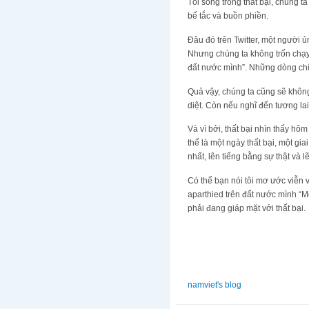
Tôi sống trong thất bại, chúng t
bế tắc và buồn phiền.
Đâu đó trên Twitter, một người ủn
Nhưng chúng ta không trốn chạy,
đất nước mình”. Những dòng chữ
Quả vậy, chúng ta cũng sẽ không
diệt. Còn nếu nghĩ đến tương lai
Và vì bởi, thất bại nhìn thấy h
thể là một ngày thất bại, một gi
nhất, lên tiếng bằng sự thật và lẽ
Có thể bạn nói tôi mơ ước viễn 
aparthied trên đất nước mình “Mọ
phải đang giáp mặt với thất bại.
namviet's blog