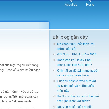
About Us
Home
Bài blog gần đây
Xin chào 2025, cẩn thận, coi
chừng đèn đỏ!
Việt Nam—Nhìn lại năm 2024.
Đoàn Văn Báu là ai? Phải
chăng kịch bản đã lộ dần?
t bại của một ứng cử viên tổng
bại được kể lại với nhiều ngôn
Kinh hãi vụ giết 11 mạng người
và cái cười của kẻ thủ ác
Cuộc du hành cưỡng bức với
sư Minh Tuệ, và những điều
nhìn thấy
 đã đặt niềm tin vào ai đó. Có
Hà Nội có thật sự muốn thế giới
u nhương. Trên một status của
hết "định kiến" với mình?
g lai của đất nước mình.
Nguy cơ nghẽn đùn nghẽn