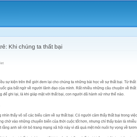
Skip to
main
content
ẻ: Khi chúng ta thất bại
iet
iều sự kiện trên thế giới đem lại cho chúng ta những bài học về sự thất bại. Từ thấ
quốc gia bất ngờ về người lãnh đạo của mình. Rất nhiều những câu chuyện về thất 
để ghi lại, là khi giáp mặt với thất bại, con người đã hành xử như thế nào.
.
 nhìn thấy vô số các biểu cảm về sự thất bại. Có người cảm thấy thất bại trong việc
rông chờ vào những chuyển biến của thời cuộc tốt hơn, nhưng chỉ thấy toàn là nhiễ
t rằng anh sẽ rời bỏ trang mạng xã hội này vì đã quá mệt mỏi nuôi hy vọng về tươn