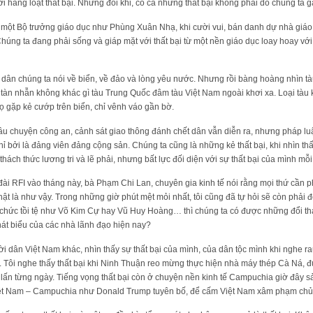
i hàng loạt thất bại. Nhưng đôi khi, có cả những thất bại không phải do chúng ta 
n một Bộ trưởng giáo dục như Phùng Xuân Nhạ, khi cười vui, bán danh dự nhà giá
húng ta đang phải sống và giáp mặt với thất bại từ một nền giáo dục loay hoay vớ
i dân chúng ta nói về biển, về đảo và lòng yêu nước. Nhưng rồi bàng hoàng nhìn t
tàn nhẫn không khác gì tàu Trung Quốc đâm tàu Việt Nam ngoài khơi xa. Loại tà
họ gặp kẻ cướp trên biển, chỉ vênh váo gần bờ.
 câu chuyện công an, cảnh sát giao thông đánh chết dân vẫn diễn ra, nhưng pháp l
hỉ bởi là đảng viên đảng cộng sản. Chúng ta cũng là những kẻ thất bại, khi nhìn 
thách thức lương tri và lẽ phải, nhưng bất lực đối diện với sự thất bại của mình mỗi
đài RFI vào tháng này, bà Phạm Chi Lan, chuyên gia kinh tế nói rằng mọi thứ cần phả
ật là như vậy. Trong những giờ phút mệt mỏi nhất, tôi cũng đã tự hỏi sẽ còn phải 
chức tồi tệ như Võ Kim Cự hay Vũ Huy Hoàng… thì chúng ta có được những đổi thay
phát biểu của các nhà lãnh đạo hiện nay?
i dân Việt Nam khác, nhìn thấy sự thất bại của mình, của dân tộc mình khi nghe r
 Tôi nghe thấy thất bại khi Ninh Thuận reo mừng thực hiện nhà máy thép Cà Ná, 
ấn từng ngày. Tiếng vọng thất bại còn ở chuyện nền kinh tế Campuchia giờ đây sả
Việt Nam – Campuchia như Donald Trump tuyên bố, để cấm Việt Nam xâm phạm chủ