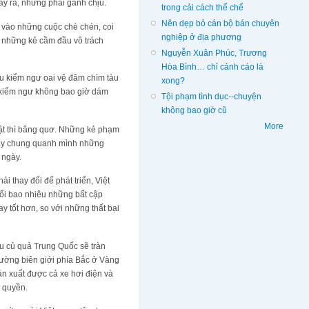
gây ra, nhưng phải gánh chịu.
trong cải cách thể chế
Nên dẹp bỏ cán bộ bán chuyên
o vào những cuộc chè chén, coi
nghiệp ở địa phương
i những kẻ cầm đầu vô trách
Nguyễn Xuân Phúc, Trương
Hòa Bình… chỉ cảnh cáo là
àu kiểm ngư oai vệ đâm chìm tàu
xong?
u kiểm ngư không bao giờ dám
Tội phạm tình dục--chuyện
không bao giờ cũ
More
uật thì bâng quơ. Những kẻ phạm
thấy chung quanh mình những
 ngày.
i thay đổi để phát triển, Việt
đổi bao nhiêu những bất cập
 tốt hơn, so với những thất bại
au củ quả Trung Quốc sẽ tràn
đường biên giới phía Bắc ở Vàng
n xuất được cả xe hơi điện và
 quyền.