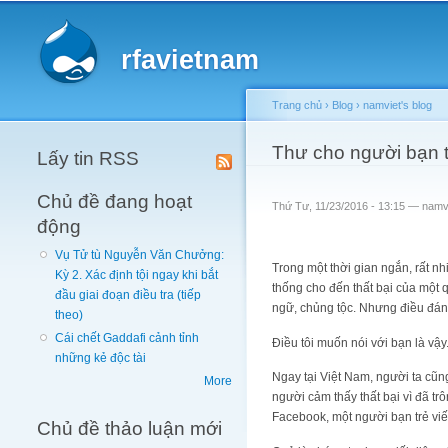
Main menu
rfavietnam
Trang chủ
›
Blog
›
namviet's blog
You are here
Thư cho người bạn tr
Lấy tin RSS
Chủ đề đang hoạt
Thứ Tư, 11/23/2016 - 13:15 —
namv
động
Vụ Tử tù Nguyễn Văn Chưởng:
Trong một thời gian ngắn, rất nh
Kỳ 2. Xác định tội ngay khi bắt
thống cho đến thất bại của một 
đầu giai đoạn điều tra (tiếp
ngữ, chủng tộc. Nhưng điều đáng 
theo)
Cái chết Gaddafi cảnh tỉnh
Điều tôi muốn nói với bạn là vậy
những kẻ độc tài
Ngay tại Việt Nam, người ta cũng
More
người cảm thấy thất bại vì đã t
Facebook, một người bạn trẻ viế
Chủ đề thảo luận mới