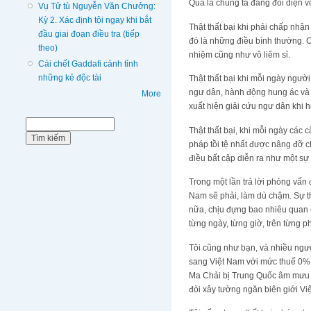
Quả là chúng ta đang đối diện vớ
Vụ Tử tù Nguyễn Văn Chưởng:
Kỳ 2. Xác định tội ngay khi bắt
Thật thất bại khi phải chấp nhậ
đầu giai đoạn điều tra (tiếp
đó là những điều bình thường. C
theo)
nhiệm cũng như vô liêm sỉ.
Cái chết Gaddafi cảnh tỉnh
những kẻ độc tài
Thật thất bại khi mỗi ngày ngườ
ngư dân, hành động hung ác và 
More
xuất hiện giải cứu ngư dân khi 
Biểu mẫu tìm kiếm
Tìm kiếm
Thật thất bại, khi mỗi ngày các
pháp tồi tệ nhất được nâng đỡ c
điều bất cập diễn ra như một sự 
Trong một lần trả lời phỏng vấn 
Nam sẽ phải, làm dù chậm. Sự th
nữa, chịu đựng bao nhiêu quan 
từng ngày, từng giờ, trên từng 
Tôi cũng như bạn, và nhiều ngườ
sang Việt Nam với mức thuế 0%.
Ma Chải bị Trung Quốc âm mưu l
đòi xây tường ngăn biên giới 