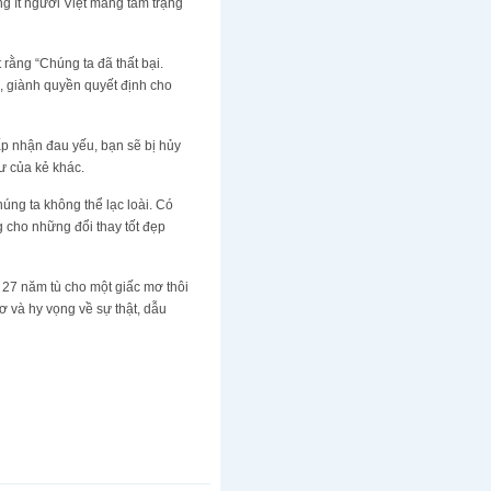
ông ít người Việt mang tâm trạng
 rằng “Chúng ta đã thất bại.
i, giành quyền quyết định cho
ấp nhận đau yếu, bạn sẽ bị hủy
hư của kẻ khác.
úng ta không thể lạc loài. Có
g cho những đổi thay tốt đẹp
 27 năm tù cho một giấc mơ thôi
ơ và hy vọng về sự thật, dẫu