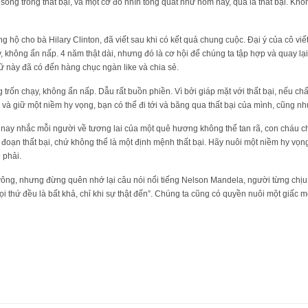
a sống trong thất bại, và một cơ đồ nhìn tổng quát như hôm nay, quả là thất bại. Kh
g hộ cho bà Hilary Clinton, đã viết sau khi có kết quả chung cuộc. Đại ý của cô viết
 không ẩn nấp. 4 năm thật dài, nhưng đó là cơ hội để chúng ta tập hợp và quay lạ
 này đã có đến hàng chục ngàn like và chia sẻ.
 trốn chạy, không ẩn nấp. Dẫu rất buồn phiền. Vì bởi giáp mặt với thất bại, nếu ch
 và giữ một niềm hy vọng, bạn có thể đi tới và băng qua thất bại của mình, cũng n
ôm nay nhắc mỗi người về tương lai của một quê hương không thể tan rã, con cháu ch
ai đoạn thất bại, chứ không thể là một định mệnh thất bại. Hãy nuôi một niềm hy vọn
 phải.
vông, nhưng đừng quên nhớ lại câu nói nổi tiếng Nelson Mandela, người từng chịu
i thứ đều là bất khả, chỉ khi sự thật đến”. Chúng ta cũng có quyền nuôi một giấc m