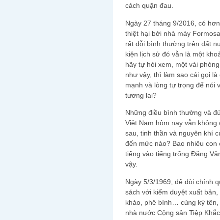
cách quặn đau.
Ngày 27 tháng 9/2016, có hơn 
thiệt hại bởi nhà máy Formosa
rất đỗi bình thường trên đất 
kiện lịch sử đó vẫn là một kho
hãy tự hỏi xem, một vài phóng
như vậy, thì làm sao cái gọi l
mạnh và lòng tự trọng để nói
tương lai?
Những điều bình thường và đú
Việt Nam hôm nay vẫn không d
sau, tinh thần và nguyên khí 
đến mức nào? Bao nhiêu con c
tiếng vào tiếng trống Đăng Vâ
vậy.
Ngày 5/3/1969, để đòi chính 
sách với kiểm duyệt xuất bản,
khảo, phê bình… cùng ký tên, 
nhà nước Cộng sản Tiệp Khắc 