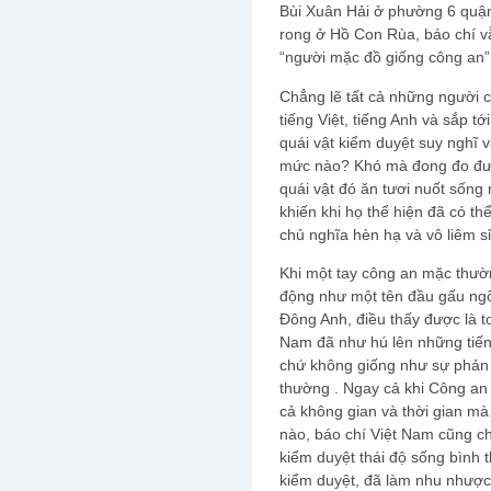
Bùi Xuân Hải ở phường 6 quậ
rong ở Hồ Con Rùa, báo chí v
“người mặc đồ giống công an”
Chẳng lẽ tất cả những người 
tiếng Việt, tiếng Anh và sắp t
quái vật kiểm duyệt suy nghĩ 
mức nào? Khó mà đong đo được
quái vật đó ăn tươi nuốt sống 
khiến khi họ thể hiện đã có th
chủ nghĩa hèn hạ và vô liêm sỉ
Khi một tay công an mặc thườ
động như một tên đầu gấu ngõ
Đông Anh, điều thấy được là t
Nam đã như hú lên những tiế
chứ không giống như sự phản 
thường . Ngay cả khi Công an
cả không gian và thời gian mà
nào, báo chí Việt Nam cũng c
kiểm duyệt thái độ sống bình 
kiểm duyệt, đã làm nhu nhược 