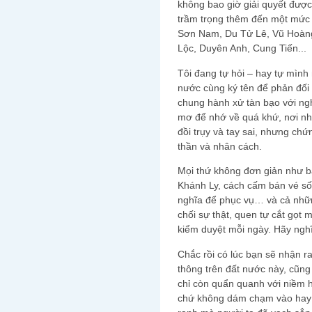
không bao giờ giải quyết được
trầm trọng thêm đến một mức đ
Sơn Nam, Du Tử Lê, Vũ Hoàn
Lộc, Duyên Anh, Cung Tiến...
Tôi đang tự hỏi – hay tự mìn
nước cùng ký tên để phản đối 
chung hành xử tàn bạo với ngh
mơ để nhớ về quá khứ, nơi nhâ
đồi trụy và tay sai, nhưng chứ
thần và nhân cách.
Mọi thứ không đơn giản như bạ
Khánh Ly, cách cấm bán vé số 
nghĩa để phục vụ… và cả nhữn
chối sự thật, quen tự cắt gọt 
kiểm duyệt mỗi ngày. Hãy nghĩ
Chắc rồi có lúc bạn sẽ nhận ra
thông trên đất nước này, cũng
chỉ còn quẩn quanh với niềm 
chứ không dám chạm vào hay 