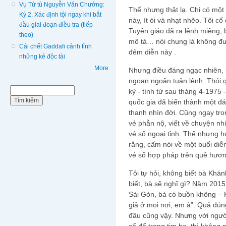
Vụ Tử tù Nguyễn Văn Chưởng:
Thế nhưng thật lạ. Chỉ có một 
Kỳ 2. Xác định tội ngay khi bắt
này, ít ỏi và nhạt nhẽo. Tôi c
đầu giai đoạn điều tra (tiếp
Tuyên giáo đã ra lệnh miệng, 
theo)
mô tả… nói chung là không đượ
Cái chết Gaddafi cảnh tỉnh
đêm diễn này .
những kẻ độc tài
More
Nhưng điều đáng ngạc nhiên, l
ngoan ngoãn tuân lệnh. Thói 
Biểu mẫu tìm kiếm
Tìm kiếm
kỷ - tính từ sau tháng 4-1975 -
quốc gia đã biến thành một đá
thanh nhìn đời. Cũng ngay tron
vẻ phẫn nộ, viết về chuyện nhữ
vé số ngoại tỉnh. Thế nhưng 
rằng, cấm nói về một buổi di
vé số hợp pháp trên quê hươ
Tôi tự hỏi, không biết bà Khá
biết, bà sẽ nghĩ gì? Năm 2015
Sài Gòn, bà có buồn không – K
giả ở mọi nơi, em à”. Quả đún
đâu cũng vậy. Nhưng với ngườ
cố đế trong tim họ, thì không 