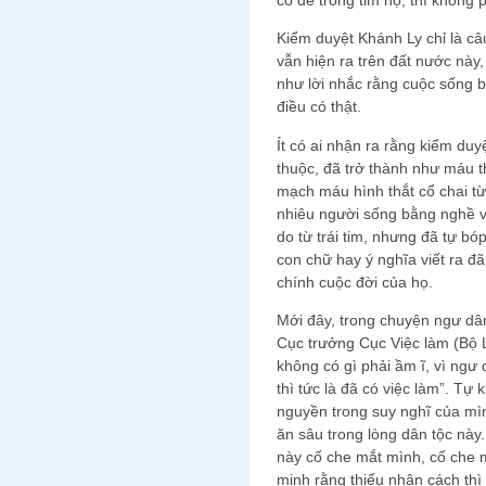
Kiểm duyệt Khánh Ly chỉ là c
vẫn hiện ra trên đất nước này
như lời nhắc rằng cuộc sống bì
điều có thật.
Ít có ai nhận ra rằng kiểm duy
thuộc, đã trở thành như máu t
mạch máu hình thắt cổ chai t
nhiêu người sống bằng nghề v
do từ trái tim, nhưng đã tự bó
con chữ hay ý nghĩa viết ra đã
chính cuộc đời của họ.
Mới đây, trong chuyện ngư dân
Cục trưởng Cục Việc làm (Bộ 
không có gì phải ầm ĩ, vì ngư
thì tức là đã có việc làm”. Tự 
nguyền trong suy nghĩ của mì
ăn sâu trong lòng dân tộc này
này cố che mắt mình, cố che 
minh rằng thiếu nhân cách thì