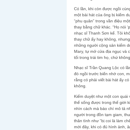
Có lần, khi còn được ngồi cùn
một bài hát của ông bị kiểm d
“phu quân” trong vần điệu một
thay bằng chữ khác. “Họ nói ‘
nhạc sĩ Thanh Sơn kể. Tôi khô
thay chữ ấy hay không, nhưng l
những người cộng sản kiểm du
Mary, tự mở cửa địa ngục và c
tối trong trái tim họ, chứ khô
Nhạc sĩ Trần Quang Lộc có lầ
đó ngồi trước biển nhớ con, m
rằng có phải viết bài hát ấy c
không.
Kiểm duyệt như một con quái 
thể sống được trong thế giới k
nhìn cách mà báo chí mô tả n
người trong đồn tạm giam, th
thân tình như “bị coi là làm ch
mới đây, khi có đủ hình ảnh, 