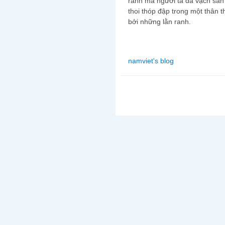
ranh mà người ta đã vạch sẳn 
thoi thóp đập trong một thân 
bởi những lằn ranh.
namviet's blog