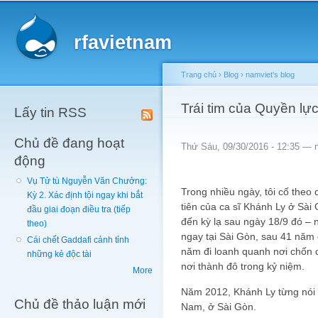
Main menu
Sk
ma
rfavietnam
co
Trang chủ
›
Blog
›
namviet's blog
You are here
Trái tim của Quyền lự
Lấy tin RSS
Chủ đề đang hoạt
Thứ Sáu, 09/30/2016 - 12:35 —
động
Vụ Tử tù Nguyễn Văn Chưởng:
Trong nhiều ngày, tôi cố theo 
Kỳ 2. Xác định tội ngay khi bắt
tiên của ca sĩ Khánh Ly ở Sài
đầu giai đoạn điều tra (tiếp
đến kỳ lạ sau ngày 18/9 đó –
theo)
ngay tại Sài Gòn, sau 41 năm 
Cái chết Gaddafi cảnh tỉnh
năm đi loanh quanh nơi chốn c
những kẻ độc tài
nơi thành đô trong kỷ niệm.
More
Năm 2012, Khánh Ly từng nói 
Chủ đề thảo luận mới
Nam, ở Sài Gòn.