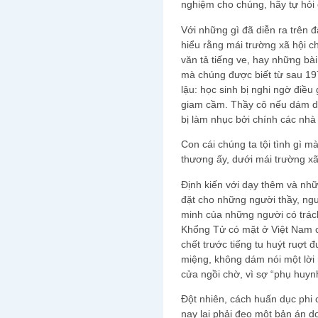
nghiệm cho chúng, hãy tự hỏi
Với những gì đã diễn ra trên 
hiểu rằng mái trường xã hội 
văn tả tiếng ve, hay những bà
mà chúng được biết từ sau 19
lậu: học sinh bị nghi ngờ điều
giam cầm. Thầy cô nếu dám dạy
bị làm nhục bởi chính các nh
Con cái chúng ta tội tình gì m
thương ấy, dưới mái trường xã
Định kiến với dạy thêm và nhữ
đặt cho những người thầy, ngư
minh của những người có trác
Khổng Tử có mặt ở Việt Nam 
chết trước tiếng tu huýt ruợt
miệng, không dám nói một lời 
cửa ngồi chờ, vì sợ “phụ huy
Đột nhiên, cách huấn dục phi 
nay lại phải đeo một bản án d