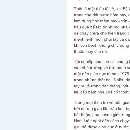
Thật là một điều tồi tệ, khi B
trạng của đất nước hôm nay, c
lạm dụng học thêm hay khốn k
hậu quả bế tắc từ những nhà ki
để chạy chữa cho hiện trạng c
mệnh lệnh mới, phủi tay và đẩy 
khi con bệnh không chịu uống 
thuốc thay cho nó.
Tội nghiệp cho con cái chúng 
vào nhà trường và trở thành v
một nền giáo dục từ sau 1975 
trong những thất bại. Nhiều đ
tay ra về trong đắc thắng, bất
lại, cấu bám nhau để cố thoát
Trong một điều tra về nền giá
bởi những gian lận tràn lan, h
bắt buộc, phụ huynh giới trung
Nam luôn nghĩ đến cách chạy 
gia, để được giáo dục ở nước 