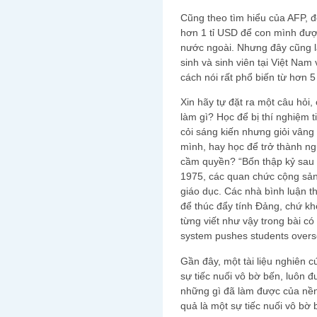
Cũng theo tìm hiểu của AFP, 
hơn 1 tỉ USD để con mình đượ
nước ngoài. Nhưng đây cũng l
sinh và sinh viên tại Việt Nam
cách nói rất phổ biến từ hơn 
Xin hãy tự đặt ra một câu hỏi
làm gì? Học để bị thí nghiệm 
cỏi sáng kiến nhưng giỏi vâng
mình, hay học để trở thành ng
cầm quyền? “Bốn thập kỷ sau 
1975, các quan chức cộng sản
giáo dục. Các nhà bình luận t
để thúc đẩy tính Đảng, chứ khô
từng viết như vậy trong bài có
system pushes students overs
Gần đây, một tài liệu nghiên 
sự tiếc nuối vô bờ bến, luôn đ
những gì đã làm được của nền g
quả là một sự tiếc nuối vô bờ 