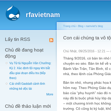
Main menu
Sk
ma
rfavietnam
co
Trang chủ
›
Blog
›
namviet's blog
You are here
Con cái chúng ta vô tộ
Lấy tin RSS
Chủ đề đang hoạt
Chủ Nhật, 09/25/2016 - 12:21 —
động
Tháng 9/2016, có bản tin nhỏ 
chuyện eo sèo. Bản tin kể về 
Vụ Tử tù Nguyễn Văn Chưởng:
Kỳ 2. Xác định tội ngay khi bắt
Bành Văn Trân, Tân Bình, tổ c
đầu giai đoạn điều tra (tiếp
nhà, theo lệnh của Phòng Giá
theo)
Bản tin nhỏ, nhưng phác họa 
Cái chết Gaddafi cảnh tỉnh
hôm nay. Theo Phòng Giáo dụ
những kẻ độc tài
báo của “phụ huynh” nào đó n
More
này đã bị buộc phải hủy lớp d
– một chương trình học không 
Chủ đề thảo luận mới
trường. Cô cũng bị kỷ luật, kh