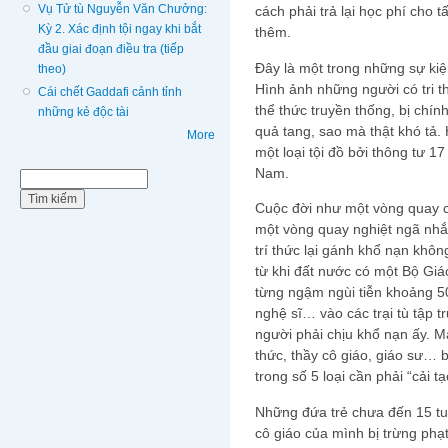
Vụ Tử tù Nguyễn Văn Chưởng:
cách phải trả lại học phí cho t
Kỳ 2. Xác định tội ngay khi bắt
thêm.
đầu giai đoạn điều tra (tiếp
Đây là một trong những sự kiệ
theo)
Hình ảnh những người có tri t
Cái chết Gaddafi cảnh tỉnh
thể thức truyền thống, bị chín
những kẻ độc tài
quả tang, sao mà thật khó tả. 
More
một loại tội đồ bởi thông tư 1
Nam.
Biểu mẫu tìm kiếm
Tìm kiếm
Cuộc đời như một vòng quay c
một vòng quay nghiệt ngã nhắ
trí thức lại gánh khổ nạn khô
từ khi đất nước có một Bộ Gi
từng ngậm ngùi tiễn khoảng 50
nghệ sĩ… vào các trại tù tập t
người phải chịu khổ nạn ấy. Mà
thức, thầy cô giáo, giáo sư… b
trong số 5 loại cần phải “cải tạ
Những đứa trẻ chưa đến 15 tuổ
cô giáo của mình bị trừng phạt