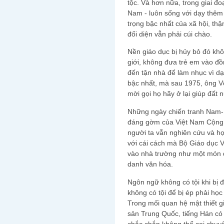
tộc. Và hơn nữa, trong giai đo
Nam - luôn sống với dạy thêm
trọng bậc nhất của xã hội, th
đối diện vẫn phải cúi chào.
Nền giáo dục bị hủy bỏ đó kh
giới, không đưa trẻ em vào đồ
đến tận nhà để làm nhục vì d
bậc nhất, mà sau 1975, ông Võ
mời gọi họ hãy ở lại giúp đất 
Những ngày chiến tranh Nam- 
đáng gờm của Việt Nam Cộng 
người ta vẫn nghiên cứu và h
với cái cách mà Bộ Giáo dục 
vào nhà trường như một món q
danh văn hóa.
Ngôn ngữ không có tội khi bị 
không có tội để bị ép phải h
Trong mối quan hệ mật thiết 
sản Trung Quốc, tiếng Hán có
chắc chắn không thể coi chuy