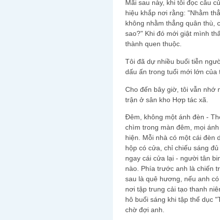
Mãi sau này, khi tôi đọc câu 
hiệu khắp nơi rằng: "Nhằm thẳn
không nhằm thẳng quân thù, c
sao?" Khi đó mới giật mình thấ
thành quen thuộc.
Tôi đã dự nhiều buổi tiễn ngườ
dấu ấn trong tuổi mới lớn của t
Cho đến bây giờ, tôi vẫn nhớ 
trận ở sân kho Hợp tác xã.
Đêm, không một ánh đèn - Thời
chìm trong màn đêm, mọi ánh
hiện. Mỗi nhà có một cái đèn d
hộp có cửa, chỉ chiếu sáng đủ
ngay cái cửa lại - người tân 
nào. Phía trước anh là chiến tr
sau là quê hương, nếu anh có
nơi tập trung cải tạo thanh ni
hô buổi sáng khi tập thể dục "
chờ đợi anh.