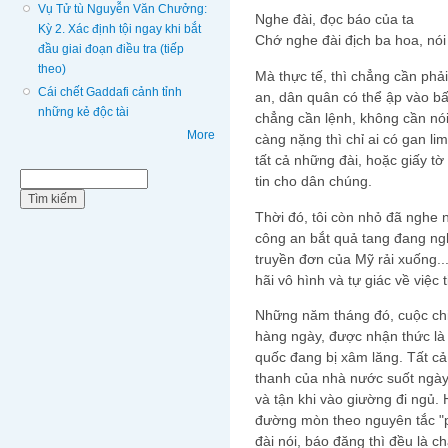
Vụ Tử tù Nguyễn Văn Chưởng:
Nghe đài, đọc báo của ta
Kỳ 2. Xác định tội ngay khi bắt
Chớ nghe đài địch ba hoa, nói
đầu giai đoạn điều tra (tiếp
theo)
Mà thực tế, thì chẳng cần phả
Cái chết Gaddafi cảnh tỉnh
an, dân quân có thể ập vào bất
những kẻ độc tài
chẳng cần lệnh, không cần nói 
More
càng nặng thì chỉ ai có gan li
tất cả những đài, hoặc giấy t
Biểu mẫu tìm kiếm
Tìm kiếm
tin cho dân chúng.
Thời đó, tôi còn nhỏ đã nghe 
công an bắt quả tang đang ngh
truyền đơn của Mỹ rải xuống..
hãi vô hình và tự giác về việc 
Những năm tháng đó, cuộc chi
hàng ngày, được nhận thức là 
quốc đang bị xâm lăng. Tất cả
thanh của nhà nước suốt ngày 
và tận khi vào giường đi ngủ.
đường mòn theo nguyên tắc "ph
đài nói, báo đăng thì đều là ch