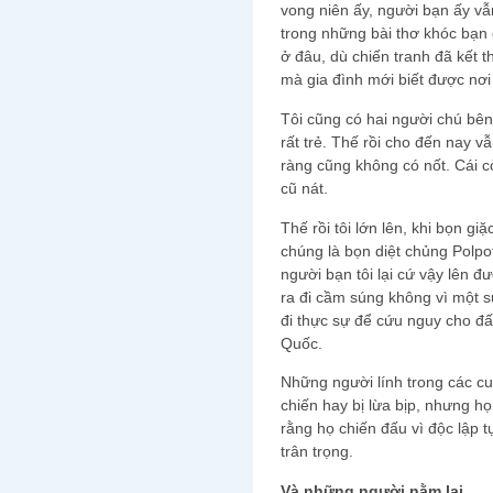
vong niên ấy, người bạn ấy vẫ
trong những bài thơ khóc bạn
ở đâu, dù chiến tranh đã kết 
mà gia đình mới biết được nơ
Tôi cũng có hai người chú bên 
rất trẻ. Thế rồi cho đến nay v
ràng cũng không có nốt. Cái c
cũ nát.
Thế rồi tôi lớn lên, khi bọn g
chúng là bọn diệt chủng Polpot
người bạn tôi lại cứ vậy lên 
ra đi cầm súng không vì một s
đi thực sự để cứu nguy cho đấ
Quốc.
Những người lính trong các cu
chiến hay bị lừa bịp, nhưng họ
rằng họ chiến đấu vì độc lập 
trân trọng.
Và những người nằm lại