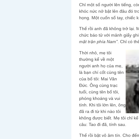
Chỉ một số người lên tiếng, cò
khóc nức nở bật lên đâu đó tro
họng. Một cuốn sổ tay, chiếc k
Thế rồi anh đã không trở lại.
chức báo tử với mảnh giấy gh
mặt trận phía Nam"
. Chỉ có th
Thời nhỏ, mẹ tôi
thường kể về một
người anh họ của mẹ,
là bạn chí cốt cùng tên
của bố tôi: Mai Văn
Đức. Ông cùng trạc
tuổi, cùng tên bố tôi,
phóng khoáng và vui
tính. Khi tôi lớn lên, ông
đã ra đi từ khi nào tôi
không được biết. Mẹ tôi chỉ kể 
câu: Tao đi đã, tính sau.
Thế rồi bặt vô âm tín. Cho đến