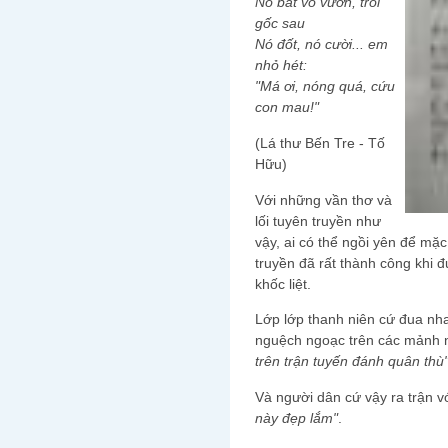
Nó bắt vô vườn, trói
gốc sau
Nó đốt, nó cười... em
nhỏ hét:
"Má ơi, nóng quá, cứu
con mau!"
(Lá thư Bến Tre - Tố
Hữu)
Với những vần thơ và
lối tuyên truyền như
vậy, ai có thể ngồi yên để mặ
truyền đã rất thành công khi 
khốc liệt.
Lớp lớp thanh niên cứ đua nh
nguệch ngoạc trên các mảnh 
trên trận tuyến đánh quân thù
Và người dân cứ vậy ra trận 
này đẹp lắm"
.