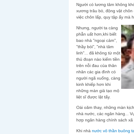
Người có lương tâm không khỏ
xương trâu bò, động vật chôn để
việc chôn lấp, quy tập ấy mà 
Nhưng, người ta càng
phẫn uất hơn,khi biết
bao nhà "ngoại cảm",
"thầy bói", "nhà tâm
linh"... đã không từ một
thủ đoạn nào kiếm tiền
trên nỗi đau của thân
nhân các gia đình có
người ngã xuống, càng
kinh khiếp hơn khi
những màn giả tạo mộ
liệt sĩ được lật tẩy.
Oái oăm thay, những màn kịch 
nhà nước, các ngân hàng... Vụ
hợp ngân hàng chính sách xã hộ
Khi nhà
nước vô thần buông t