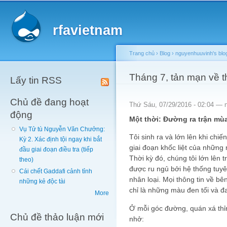
Main menu
Sk
ma
rfavietnam
co
Trang chủ
›
Blog
›
nguyenhuuvinh's blo
You are here
Tháng 7, tản mạn về th
Lấy tin RSS
Chủ đề đang hoạt
Thứ Sáu, 07/29/2016 - 02:04 —
động
Một thời: Đường ra trận mù
Vụ Tử tù Nguyễn Văn Chưởng:
Tôi sinh ra và lớn lên khi chi
Kỳ 2. Xác định tội ngay khi bắt
giai đoạn khốc liệt của những 
đầu giai đoạn điều tra (tiếp
Thời kỳ đó, chúng tôi lớn lên
theo)
được ru ngủ bởi hệ thống tuyê
Cái chết Gaddafi cảnh tỉnh
nhân loại. Mọi thông tin về bê
những kẻ độc tài
chỉ là những màu đen tối và đ
More
Ở mỗi góc đường, quán xá thỉ
Chủ đề thảo luận mới
nhở: