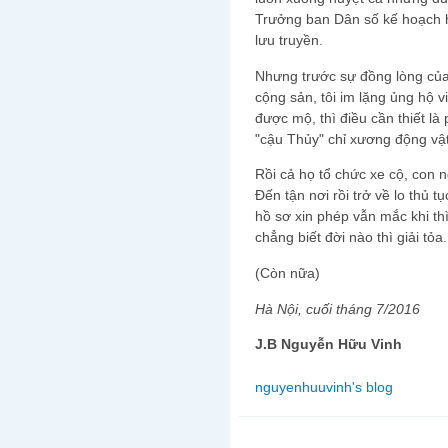
Trưởng ban Dân số kế hoạch h
lưu truyền.
Nhưng trước sự đồng lòng của
cộng sản, tôi im lặng ủng hộ vi
được mộ, thì điều cần thiết là
"cậu Thủy" chỉ xương động vậ
Rồi cả họ tổ chức xe cộ, con 
Đến tận nơi rồi trở về lo thủ
hồ sơ xin phép vẫn mắc khi th
chẳng biết đời nào thì giải tỏa.
(Còn nữa)
Hà Nội, cuối tháng 7/2016
J.B Nguyễn Hữu Vinh
nguyenhuuvinh's blog