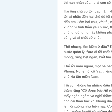
thì nạn nhân của họ là con số
Hai ông chú vợ tôi, bao năm kh
tôi lại nhắc đến hai chú dù tô
đến tìm kiếm hai chú, với tôi,
xuống vì tinh thần yêu nước, t
chúng, dòng họ này không phải
sống và ai chết cứ chết.
Thế nhưng, tìm kiếm ở đâu? Kh
nước quản lý. Đưa đi rồi chết 
mông, rừng bạt ngàn, biết tìm
Thế rồi năm ngoái, một bà bác
Phòng. Nghe nói cô "rất thiêng
chỗ kia tận miền Nam.
Tôi vốn không tin những điều b
thầm rằng
"Cô được bác Hồ và
thấy ngán ngẩm và nghĩ thầm: 
cho cái thân bác khi không đượ
lên lôi xuống như hiện nay. Cò
luôn xuống huyệt cả những đứa