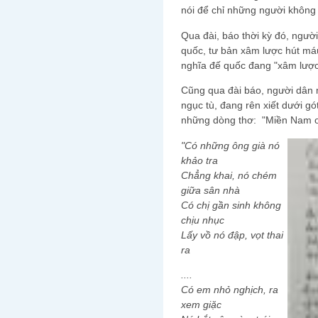
nói để chỉ những người không c
Qua đài, báo thời kỳ đó, ngườ
quốc, tư bản xâm lược hút má
nghĩa đế quốc đang "xâm lược
Cũng qua đài báo, người dân 
ngục tù, đang rên xiết dưới g
những dòng thơ: "Miền Nam ơi
"Có những ông già nó
khảo tra
Chẳng khai, nó chém
giữa sân nhà
Có chị gần sinh không
chịu nhục
Lấy vồ nó đập, vọt thai
ra
....
Có em nhỏ nghịch, ra
xem giặc