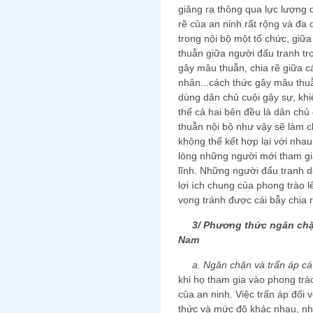
giăng ra thông qua lực lượng 
rẽ của an ninh rất rộng và đa 
trong nội bộ một tổ chức, giữ
thuẫn giữa người đấu tranh tr
gây mâu thuẫn, chia rẽ giữa c
nhân...cách thức gây mâu thuẫn
dùng dân chủ cuội gậy sự, khi
thể cả hai bên đều là dân chủ
thuẫn nội bộ như vậy sẽ làm 
không thể kết hợp lại với nha
lòng những người mới tham gi
lĩnh. Những người đấu tranh d
lợi ích chung của phong trào l
vọng tránh được cái bẫy chia 
3/ Phương thức ngăn chặn 
Nam
a. Ngăn chặn và trấn áp cá
khi họ tham gia vào phong trà
của an ninh. Việc trấn áp đối 
thức và mức độ khác nhau, nh