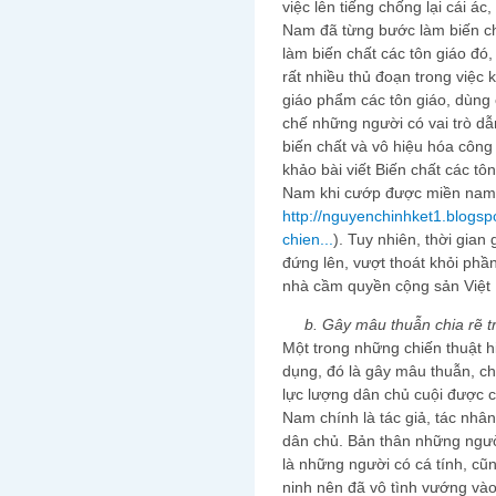
việc lên tiếng chống lại cái ác
Nam đã từng bước làm biến chấ
làm biến chất các tôn giáo đ
rất nhiều thủ đoạn trong việc
giáo phẩm các tôn giáo, dùng
chế những người có vai trò dẫn
biến chất và vô hiệu hóa công
khảo bài viết Biến chất các tô
Nam khi cướp được miền nam,
http://nguyenchinhket1.blogsp
chien...
). Tuy nhiên, thời gian
đứng lên, vượt thoát khỏi phầ
nhà cầm quyền cộng sản Việt
b. Gây mâu thuẫn chia rẽ tr
Một trong những chiến thuật 
dụng, đó là gây mâu thuẫn, ch
lực lượng dân chủ cuội được c
Nam chính là tác giả, tác nhâ
dân chủ. Bản thân những ngườ
là những người có cá tính, cũ
ninh nên đã vô tình vướng và