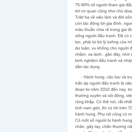
75-80% số người tham gia đấu 
tới cơ quan cũng như chủ doan
Triệt hạ về việc làm và đời s
còn tác động tới gia đình, ng
mâu thuẫn chia rẽ trong gia đ
sống người đấu tranh. Đã có r
lực, phải từ bỏ lý tưởng của m
dư luận, vu khống cho người 
nhầm, xa lánh...gần đây, nhờ 
kinh nghiệm đấu tranh và nhận
dần tác dụng.
- Hành hung, câu lưu và truy
trấn áp người đấu tranh là việ
đoạn từ năm 2010 đến nay, tức
thường xuyên và sôi động, việc
rộng khắp. Có thể nói, rất nh
tính nam giới, thì có tới trên
hành hung. Phụ nữ cũng có mộ
Có một số người bị hành hung 
chân, gãy tay, chấn thương nặ