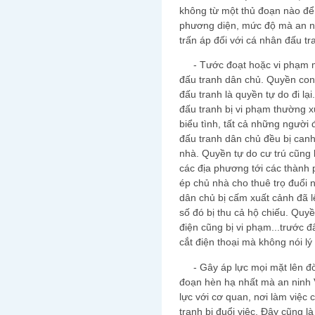
không từ một thủ đoạn nào để
phương diện, mức độ mà an n
trấn áp đối với cá nhân đấu tr
- Tước đoạt hoặc vi phạm m
đấu tranh dân chủ. Quyền con 
đấu tranh là quyền tự do đi lại
đấu tranh bị vi phạm thường x
biểu tình, tất cả những người
đấu tranh dân chủ đều bị canh 
nhà. Quyền tự do cư trú cũng l
các địa phương tới các thành 
ép chủ nhà cho thuê trọ đuổi 
dân chủ bị cấm xuất cảnh đã l
số đó bị thu cả hộ chiếu. Quy
điện cũng bị vi phạm...trước 
cắt điện thoại mà không nói lý
- Gây áp lực mọi mặt lên đời
đoạn hèn hạ nhất mà an ninh 
lực với cơ quan, nơi làm việc
tranh bị đuổi việc. Đây cũng l