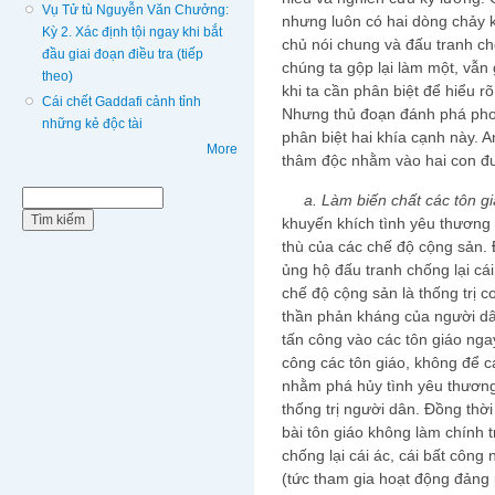
Vụ Tử tù Nguyễn Văn Chưởng:
nhưng luôn có hai dòng chảy k
Kỳ 2. Xác định tội ngay khi bắt
chủ nói chung và đấu tranh cho
đầu giai đoạn điều tra (tiếp
chúng ta gộp lại làm một, vẫn
theo)
khi ta cần phân biệt để hiểu r
Cái chết Gaddafi cảnh tỉnh
Nhưng thủ đoạn đánh phá pho
những kẻ độc tài
phân biệt hai khía cạnh này. A
More
thâm độc nhằm vào hai con đư
Biểu mẫu tìm kiếm
Tìm kiếm
a. Làm biến chất các tôn gi
khuyến khích tình yêu thương 
thù của các chế độ cộng sản. 
ủng hộ đấu tranh chống lại cái
chế độ cộng sản là thống trị c
thần phản kháng của người dâ
tấn công vào các tôn giáo nga
công các tôn giáo, không để c
nhằm phá hủy tình yêu thương
thống trị người dân. Đồng thời
bài tôn giáo không làm chính t
chống lại cái ác, cái bất công 
(tức tham gia hoạt động đảng p