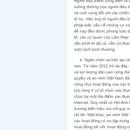
người đấu tranh cũng diễn ra 
xuống đường của người đấu tr
và cuối cùng đối với các chiến
tố họ. Việc truy tố người đấu
pháp luật, yếu về chứng cứ và 
đề này đều được phong trào dâ
tế, các cơ quan của Liên Hợp
vẫn phớt lờ tất cả, vẫn cứ thự
một cách bình thường.
b. Ngăn chặn và trấn áp các
oan
. Từ năm 2011 trở lại đây,
và lực lượng dân oan cũng đ
quyền và an ninh Việt Nam đã 
cũng như hoạt động của các tổ
(và cũng ít có tổ chức nào thực
chức tại một địa điểm xác thực
Internet. Duy nhất có Hội Anh
trương biển hiệu mà chỉ quy 
chỉ đó. Mặt khác, an ninh Việ
các hoạt động có sự tập trung
hoạt động bề nổi, hoạt động 