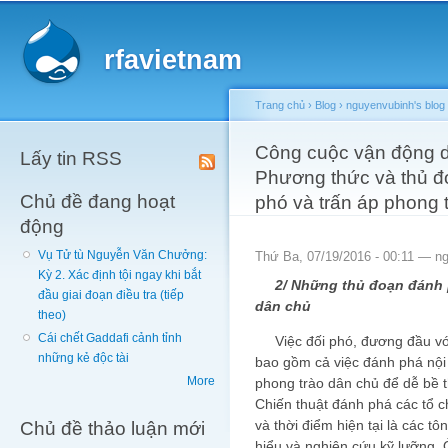
Main menu
Sk
ma
rfavietnam
co
Trang chủ
›
Blog
›
nguyenvubinh's blog
You are here
Công cuộc vận động d
Lấy tin RSS
Phương thức và thủ đ
Chủ đề đang hoạt
phó và trấn áp phong 
động
Vụ Tử tù Nguyễn Văn Chưởng:
Thứ Ba, 07/19/2016 - 00:11 —
n
Kỳ 2. Xác định tội ngay khi bắt
2/ Những thủ đoạn đánh p
đầu giai đoạn điều tra (tiếp
dân chủ
theo)
Cái chết Gaddafi cảnh tỉnh
Việc đối phó, đương đầu với
những kẻ độc tài
bao gồm cả việc đánh phá nội
More
phong trào dân chủ để dễ bề 
Chiến thuật đánh phá các tổ c
Chủ đề thảo luận mới
và thời điểm hiện tại là các t
hiểu và nghiên cứu kỹ lưỡng. 