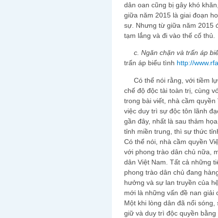
dân oan cũng bị gây khó khăn
giữa năm 2015 là giai đoạn ho
sự. Nhưng từ giữa năm 2015 đ
tạm lắng và đi vào thế cố thủ.
c. Ngăn chặn và trấn áp biể
trấn áp biểu tình
http://www.r
Có thể nói rằng, với tiềm lực
chế độ độc tài toàn trị, cùng 
trong bài viết, nhà cầm quyền
việc duy trì sự độc tôn lãnh đ
gần đây, nhất là sau thảm họa
tỉnh miền trung, thì sự thức t
Có thể nói, nhà cầm quyền Việ
với phong trào dân chủ nữa, 
dân Việt Nam. Tất cả những ti
phong trào dân chủ đang hàng
hưởng và sự lan truyền của hệ
mới là những vấn đề nan giải
Một khi lòng dân đã nổi sóng, 
giữ và duy trì độc quyền bằng