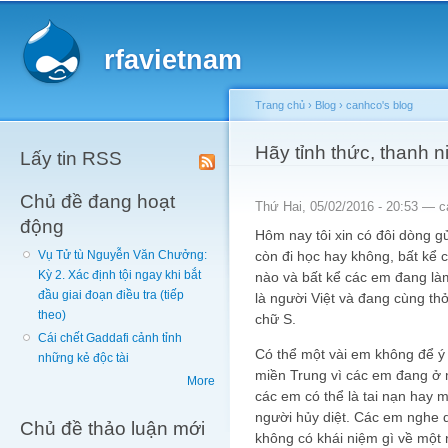
Main menu
Sk
ma
rfavietnam
co
Trang chủ
›
Blog
›
canhco's blog
You are here
Hãy tỉnh thức, thanh 
Lấy tin RSS
Chủ đề đang hoạt
Thứ Hai, 05/02/2016 - 20:53 —
c
động
Hôm nay tôi xin có đôi dòng g
còn đi học hay không, bất kể
Vụ Tử tù Nguyễn Văn Chưởng:
Kỳ 2. Xác định tội ngay khi bắt
nào và bất kể các em đang là
đầu giai đoạn điều tra (tiếp
là người Việt và đang cùng thở
theo)
chữ S.
Cái chết Gaddafi cảnh tỉnh
Có thể một vài em không để ý 
những kẻ độc tài
miền Trung vì các em đang ở 
More
các em có thể là tai nạn hay 
người hủy diệt. Các em nghe 
Chủ đề thảo luận mới
không có khái niệm gì về một