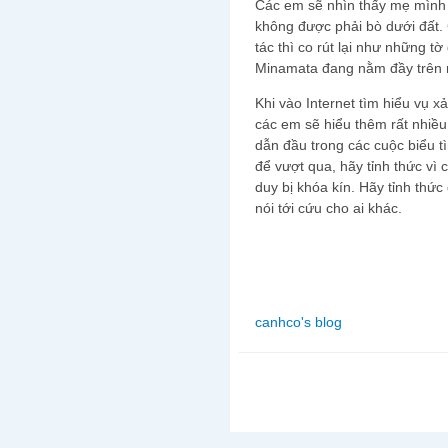
Các em sẽ nhìn thấy mẹ mình r
không được phải bò dưới đất. 
tác thì co rút lại như những t
Minamata đang nằm đầy trên 
Khi vào Internet tìm hiểu vụ 
các em sẽ hiểu thêm rất nhiều
dẫn đầu trong các cuộc biểu t
để vượt qua, hãy tỉnh thức vì 
duy bị khóa kín. Hãy tỉnh thức
nói tới cứu cho ai khác.
canhco's blog