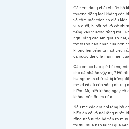
Các em đang chết vì não bộ k
thương đồng loại không còn h
vô cảm một cách có điều kiện 
xua đuổi, bị bắt bớ vô cớ như
tiếng kêu thương đồng loại. 
nghĩ rằng các em quá sợ hãi, 
trở thành nạn nhân của bọn 
không lên tiếng từ một việc r
cả nước đang là nạn nhân củ
Các em có bao giờ hỏi mẹ mìn
cho cả nhà ăn vậy mẹ? Để rồi
kia người ta chở cá bị trúng độ
mẹ ơi cá dù còn sống nhưng n
hiểm. Mẹ biết không ngay cả c
không nên ăn cá nữa.
Nếu mẹ các em nói rằng bà đọ
biển ăn cá và nói rằng nước b
rằng nhà nước bỏ tiền ra mua
thị thu mua bán lại thì quá yên