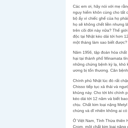
Các em ơi, hãy nói với mẹ rằ
nguy hiểm khôn cùng cho tất 
bộ ấy vì chiếc ghế của họ phải 
họ sẽ không chết liền nhưng l
trên cõi đời này nữa? Thế gi
độc tại Nhật kéo dải tới hơn 
một tháng làm sao biết được?
Năm 1956, tập đoàn hóa chất 
hại tại thành phố Minamata 
những chứng bệnh kỳ lạ, khó kh
ương bị tổn thương. Căn bệnh
Chính phủ Nhật lúc đó rất chậ
Chisso tiếp tục xả thải và n
khủng này. Cho tới khi chính 
kéo dài tới 12 năm và biết b
chịu. Chất kim loại nặng Met
chúng và dĩ nhiên không ai có
Ở Việt Nam, Tỉnh Thừa thiên H
Crom, một chất kim loại nặng 