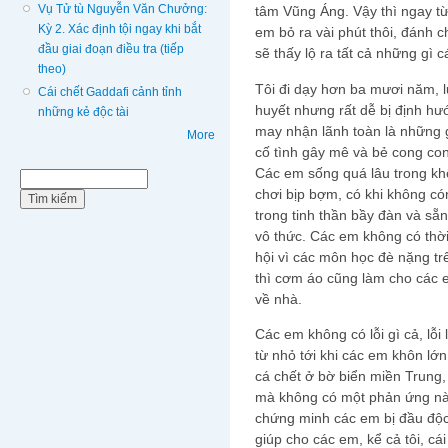
Vụ Tử tù Nguyễn Văn Chưởng:
tâm Vũng Áng. Vậy thì ngay từ
Kỳ 2. Xác định tội ngay khi bắt
em bỏ ra vài phút thôi, đánh
đầu giai đoạn điều tra (tiếp
sẽ thấy lộ ra tất cả những gì c
theo)
Tôi đi dạy hơn ba mươi năm, lứ
Cái chết Gaddafi cảnh tỉnh
huyết nhưng rất dễ bị định 
những kẻ độc tài
may nhận lãnh toàn là những 
More
cố tình gây mê và bẻ cong co
Các em sống quá lâu trong kh
Biểu mẫu tìm kiếm
Tìm kiếm
chơi bịp bợm, có khi không có
trong tinh thần bầy đàn và s
vô thức. Các em không có thời
hội vì các môn học đè nặng t
thì cơm áo cũng làm cho các e
về nhà.
Các em không có lỗi gì cả, lỗi
từ nhỏ tới khi các em khôn l
cá chết ở bờ biển miền Trung,
mà không có một phản ứng nào
chứng minh các em bị đầu độc
giúp cho các em, kể cả tôi, cái