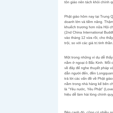
tôn giáo nên tách khỏi chính q
Phật giáo hôm nay tại Trung Q
doanh lớn và tiềm năng. Thậm 
khuếch trương hơn nữa Hội ch
(2nd China International Budd
vào tháng 12 vừa rồi, cho thấ
trội, so với các giá trị tinh thần
Một trong những ví dụ dễ thấy
nằm ở ngoại ô Bắc Kinh. Mỗi c
về đây để nghe thuyết pháp v
dẫn người đến, đền Longquan 
trả lời các vấn đề về Phật giá
nằm trong nhà hàng kế bên ch
là “Yêu nước, Yêu Phật” (Love
hiệu dễ làm hài lòng chính qu
Bên cạnh đó, cũng có nhiều ngư