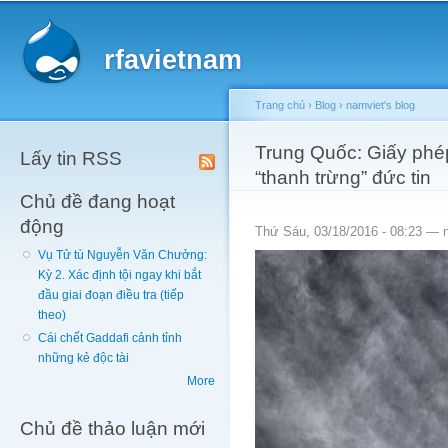
Main menu
Sk
ma
rfavietnam
co
Trang chủ
›
Blog
›
namviet's blog
You are here
Trung Quốc: Giấy phé
Lấy tin RSS
“thanh trừng” đức tin
Chủ đề đang hoạt
động
Thứ Sáu, 03/18/2016 - 08:23 —
Vụ Tử tù Nguyễn Văn Chưởng:
Kỳ 2. Xác định tội ngay khi bắt
đầu giai đoạn điều tra (tiếp
theo)
Cái chết Gaddafi cảnh tỉnh
những kẻ độc tài
More
Chủ đề thảo luận mới