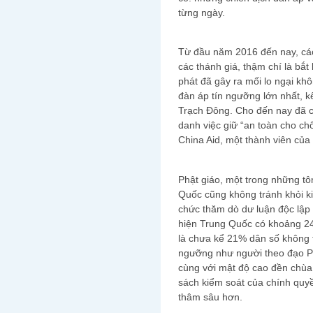
từng ngày.
Từ đầu năm 2016 đến nay, các
các thánh giá, thậm chí là bắt
phát đã gây ra mối lo ngại kh
đàn áp tín ngưỡng lớn nhất, 
Trạch Đông. Cho đến nay đã có
danh việc giữ “an toàn cho chố
China Aid, một thành viên của 
Phật giáo, một trong những tôn
Quốc cũng không tránh khỏi k
chức thăm dò dư luận độc lập c
hiện Trung Quốc có khoảng 245
là chưa kể 21% dân số không 
ngưỡng như người theo đạo Ph
cùng với mật độ cao đền chùa
sách kiểm soát của chính quy
thâm sâu hơn.