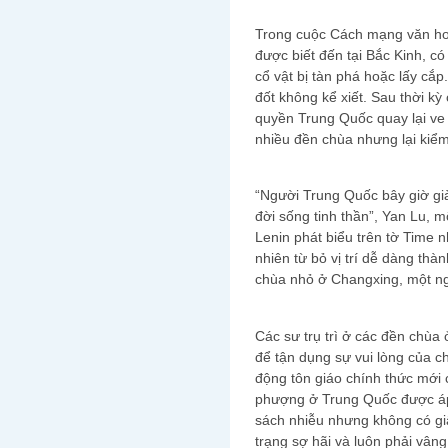
Trong cuộc Cách mạng văn hoá,
được biết đến tại Bắc Kinh, có
cổ vật bị tàn phá hoặc lấy cắp. 
đốt không kể xiết. Sau thời 
quyền Trung Quốc quay lại ve 
nhiều đền chùa nhưng lại kiểm
“Người Trung Quốc bây giờ gi
đời sống tinh thần”, Yan Lu, 
Lenin phát biểu trên tờ Time 
nhiên từ bỏ vị trí dễ dàng thà
chùa nhỏ ở Changxing, một ng
Các sư trụ trì ở các đền chùa
để tận dụng sự vui lòng của 
động tôn giáo chính thức mới 
phượng ở Trung Quốc được áp 
sách nhiễu nhưng không có giấ
trạng sợ hãi và luôn phải vâng