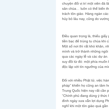
chuyện đổi vị trí một viên đá 
sân chùa… luôn có thể biến t
trách tôn giáo. Hàng ngàn các
hủy bỏ lâu nay, cũng do vướn
Điều quan trọng là, thiếu giấ
tiền bạc để trùng tu chùa khi c
Một số nơi thì rất khó khăn, n
mình và trở thành những ngôi
qua các ngày lễ và các dự án.
suy đồi từ đó: một phía muốn
độc lập với tín ngưỡng của mì
Đối với nhiều Phật tử, việc h
pháp” khiến họ cũng an tâm hơ
Trung Quốc hiện nay rất cần p
“Chính phủ đang dùng ý thức h
đình ngày xưa vẫn lợi dụng Phật
nghĩ khi một tôn giáo quá gần 