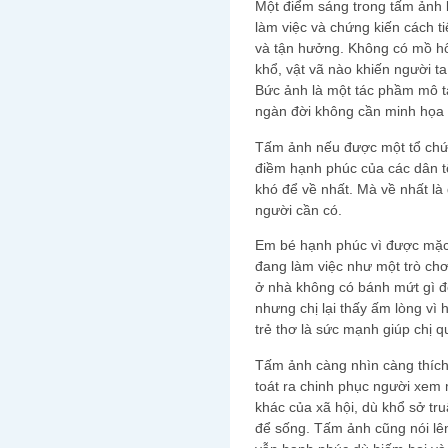
Một điểm sáng trong tấm ảnh 
làm việc và chứng kiến cách ti
và tận hưởng. Không có mồ hô
khổ, vật vã nào khiến người ta
Bức ảnh là một tác phầm mô t
ngàn đời không cần minh họa h
Tấm ảnh nếu được một tổ chức
điềm hạnh phúc của các dân tộ
khó để về nhất. Mà về nhất l
người cần có.
Em bé hạnh phúc vì được mặc
đang làm việc như một trò chơ
ở nhà không có bánh mứt gì đ
nhưng chị lại thấy ấm lòng vì
trẻ thơ là sức mạnh giúp chị 
Tấm ảnh càng nhìn càng thích,
toát ra chinh phục người xem
khác của xã hội, dù khổ sở tr
để sống. Tấm ảnh cũng nói lê