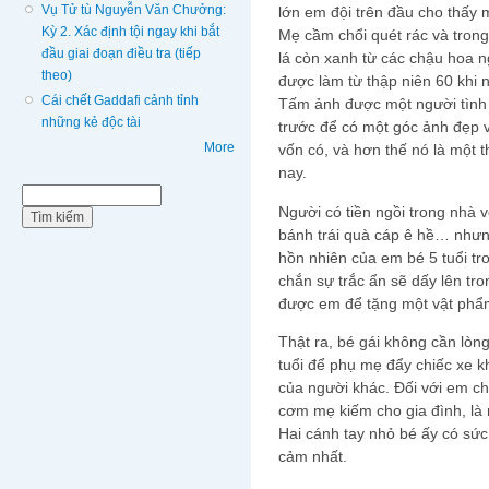
Vụ Tử tù Nguyễn Văn Chưởng:
lớn em đội trên đầu cho thấy 
Kỳ 2. Xác định tội ngay khi bắt
Mẹ cầm chổi quét rác và trong
đầu giai đoạn điều tra (tiếp
lá còn xanh từ các chậu hoa n
theo)
được làm từ thập niên 60 khi n
Cái chết Gaddafi cảnh tỉnh
Tấm ảnh được một người tình 
những kẻ độc tài
trước để có một góc ảnh đẹp 
More
vốn có, và hơn thế nó là một 
nay.
Biểu mẫu tìm kiếm
Tìm kiếm
Người có tiền ngồi trong nhà 
bánh trái quà cáp ê hề… nhưng
hồn nhiên của em bé 5 tuổi tr
chắn sự trắc ẩn sẽ dấy lên tr
được em để tặng một vật phẩm
Thật ra, bé gái không cần lòn
tuổi để phụ mẹ đẩy chiếc xe k
của người khác. Đối với em ch
cơm mẹ kiếm cho gia đình, là
Hai cánh tay nhỏ bé ấy có sứ
cảm nhất.