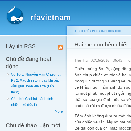
Main menu
Sk
ma
rfavietnam
co
Trang chủ
›
Blog
›
canhco's blog
You are here
Hai mẹ con bên chiếc 
Lấy tin RSS
Chủ đề đang hoạt
Thứ Hai, 02/15/2016 - 05:43 —
c
động
Chiều mùng Ba tết, cộng đồng
ảnh chụp chiếc xe rác và hai
Vụ Tử tù Nguyễn Văn Chưởng:
Kỳ 2. Xác định tội ngay khi bắt
trong lúc đường xá vắng vẻ v
đầu giai đoạn điều tra (tiếp
về khắp ngõ. Tấm ảnh đơn sơ 
theo)
lại một phút, một phút ngắn ng
Cái chết Gaddafi cảnh tỉnh
thật sự của gia đình nếu so v
những kẻ độc tài
chắc sẽ rút ra được nhiều điều
More
Tấm ảnh không đưa ra một th
của chiếc xe rác. Người mẹ m
Chủ đề thảo luận mới
Bé gái con của chị mặc một c