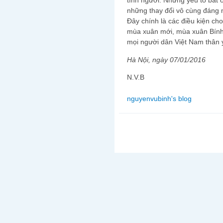
tình người. Những yếu tố bất 
những thay đổi vô cùng đáng 
Đây chính là các điều kiện ch
mùa xuân mới, mùa xuân Bính
mọi người dân Việt Nam thân y
Hà Nội, ngày 07/01/2016
N.V.B
nguyenvubinh's blog