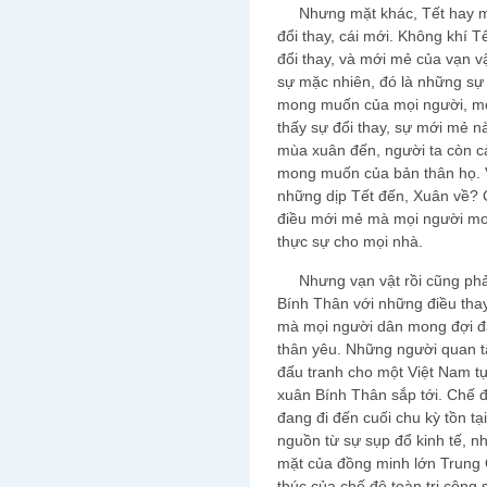
Nhưng mặt khác, Tết hay mù
đổi thay, cái mới. Không khí 
đổi thay, và mới mẻ của vạn v
sự mặc nhiên, đó là những sự 
mong muốn của mọi người, mọ
thấy sự đổi thay, sự mới mẻ nà
mùa xuân đến, người ta còn cả
mong muốn của bản thân họ. V
những dịp Tết đến, Xuân về? 
điều mới mẻ mà mọi người mon
thực sự cho mọi nhà.
Nhưng vạn vật rồi cũng phải
Bính Thân với những điều tha
mà mọi người dân mong đợi đ
thân yêu. Những người quan 
đấu tranh cho một Việt Nam tự
xuân Bính Thân sắp tới. Chế đ
đang đi đến cuối chu kỳ tồn tạ
nguồn từ sự sụp đổ kinh tế, n
mặt của đồng minh lớn Trung Q
thúc của chế độ toàn trị cộng 