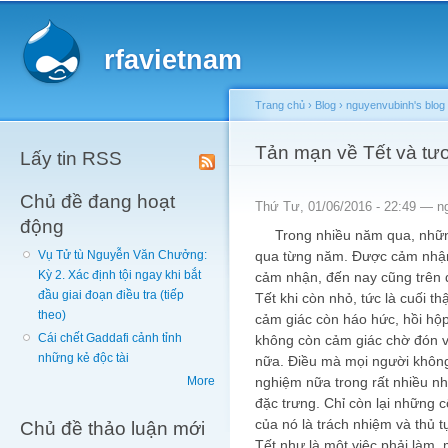
Main menu
Sk
ma
rfavietnam
co
Trang chủ
›
Blog
›
nguyenvubinh's blog
You are here
Tản mạn về Tết và tươ
Lấy tin RSS
Chủ đề đang hoạt
Thứ Tư, 01/06/2016 - 22:49 —
n
động
Trong nhiều năm qua, những 
qua từng năm. Được cảm nhận 
Vụ Tử tù Nguyễn Văn Chưởng:
Kỳ 2. Xác định tội ngay khi bắt
cảm nhận, đến nay cũng trên d
đầu giai đoạn điều tra (tiếp
Tết khi còn nhỏ, tức là cuối th
theo)
cảm giác còn háo hức, hồi hộp.
Cái chết Gaddafi cảnh tỉnh
không còn cảm giác chờ đón v
những kẻ độc tài
nữa. Điều mà mọi người khôn
nghiệm nữa trong rất nhiều nh
More
đặc trưng. Chỉ còn lại những 
của nó là trách nhiệm và thủ t
Chủ đề thảo luận mới
Tết như là một việc phải làm, 