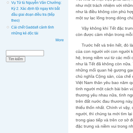
Vụ Tử tù Nguyễn Văn Chưởng:
như một trách nhiệm với nhữ
Kỳ 2. Xác định tội ngay khi bắt
như là điều không còn phù hợ
đầu giai đoạn điều tra (tiếp
một sự lạc lõng trong dòng c
theo)
Cái chết Gaddafi cảnh tỉnh
Vậy không khí Tết đặc trưng 
những kẻ độc tài
còn được cảm nhận trong mỗi 
More
Trước hết và trên hết, đó là 
của con người với con người 
Biểu mẫu tìm kiếm
Tìm kiếm
hệ, trong niềm vui từ các mối 
như là Tết đã không còn nữa. T
những mối quan hệ gượng gạo.
chủ nghĩa Cộng sản, của chế đ
Việt Nam thân yêu bao năm qu
tình người một cách bài bản 
thương yêu nhau nữa, tình ngư
trên đất nước đau thương này,
thiếu thốn nhất. Chính vì vậy, 
người, thì chúng ta mới tìm lạ
trong giao tiếp và trên cơ sở 
đặc trưng và niềm vui trong n