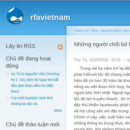
Main menu
Sk
ma
rfavietnam
co
Trang chủ
›
Blog
›
nguyenvubinh's blog
You are here
Những người chối bỏ 
Lấy tin RSS
Chủ đề đang hoạt
Thứ Tư, 12/23/2015 - 22:01 —
n
động
Trong vài ba năm trở lại đây
phát triểnvới tốc độ chóng mặt
Vụ Tử tù Nguyễn Văn Chưởng:
Kỳ 2. Xác định tội ngay khi bắt
hiện đã có hơn 30 triệu tài kh
đầu giai đoạn điều tra (tiếp
năng ưu việt được tích hợp, 
theo)
người khó tính nhất. Ngoài ng
Cái chết Gaddafi cảnh tỉnh
tốc độ lan truyền nhanh...thì
những kẻ độc tài
đặc thù khiến facebooks phát t
xã hội cộng sản với đặc trưng l
More
Chính vì vậy, việc xuất hiện v
những thông tin trung thực, k
Chủ đề thảo luận mới
người dân. Khi những thông t