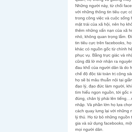
Những người này, từ chối face
với những thông tin tiêu cực c
trong công việc và cuộc sống h
mặt trái của xã hội, nên họ k
thêm những vấn nạn của xã hộ
nhỏ, không quan trọng lắm. Điề
tin tiêu cực trên facebooks, họ 
khác có nguồn gốc từ chính h
phục vụ. Bằng trực giác và n
cũng đã lờ mờ nhận ra nguyê
đau khổ của người dân là do h
chế độ độc tài toàn trị cộng 
họ sẽ bị mâu thuẫn nội tại giằ
đạo lý, đạo đức làm người, khi 
tìm hiểu ngọn nguồn, tới gốc rễ
đúng, chân lý phải lên tiếng...
nhập. Và phần lớn họ lựa chọn
cách quay lưng lại với những 
lý thú. Họ từ bỏ những nguồn t
gia và sử dụng facebooks, một 
mọi người dân.