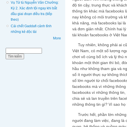
Vụ Tử tù Nguyễn Văn Chưởng:
độ tin cậy, trung thực và khá
Kỳ 2. Xác định tội ngay khi bắt
thông tin khác mà facebooks l
đầu giai đoạn điều tra (tiếp
nay không có môi trường và k
theo)
khả năng, mà facebooks lại là
Cái chết Gaddafi cảnh tỉnh
và đơn giản nhất. Chính hai l
những kẻ độc tài
tài khoản facebooks ở Việt Na
More
Tuy nhiên, không phải ai cũn
Biểu mẫu tìm kiếm
Việt Nam, có một số lượng ng
Tìm kiếm
chơi vô cùng bổ ích và lý thú 
khoản một thời gian thì bỏ, đ
hầu như không tham gia và ng
số ít người thực sự không thí
số lớn người từ chối facebooks
facebooks mà vì những thông t
facebooks vì những thông tin
chia sẻ và lan truyền trên fac
những thông tin gì? Vì sao họ 
Trước hết, phần lớn những n
người đang làm việc, đang là 
quan, hệ thống và guồng máy