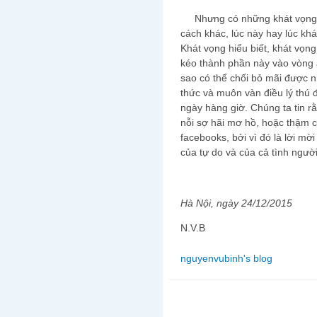
Nhưng có những khát vọng tr
cách khác, lúc này hay lúc khá
Khát vọng hiểu biết, khát vọng 
kéo thành phần này vào vòng 
sao có thể chối bỏ mãi được n
thức và muôn vàn điều lý thú 
ngày hàng giờ. Chúng ta tin r
nỗi sợ hãi mơ hồ, hoặc thậm c
facebooks, bởi vì đó là lời mời
của tự do và của cả tình người
Hà Nội, ngày 2
4
/
12
/2015
N.V.B
nguyenvubinh's blog