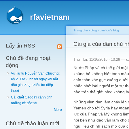
Main menu
Sk
ma
rfavietnam
co
Trang chủ
›
Blog
›
canhco's blog
You are here
Cái giá của dân chủ 
Lấy tin RSS
Chủ đề đang hoạt
Thứ Hai, 11/16/2015 - 10:29 —
c
động
Nước Pháp và cả thế giới một
khủng bố không biết tanh máu
Vụ Tử tù Nguyễn Văn Chưởng:
Kỳ 2. Xác định tội ngay khi bắt
chín thân xác gục xuống dưới
đầu giai đoạn điều tra (tiếp
nhắc nhở loài người một sự th
theo)
nào trên thế giới này: không b
Cái chết Gaddafi cảnh tỉnh
Những viên đạn làm cháy lên c
những kẻ độc tài
Yemen cho tới Syria hay Afgan
More
lực của Pháp và Mỹ không làm 
hỏi bén như dao vẫn làm cho 
Chủ đề thảo luận mới
ngủ: liệu chính sách mở cửa 