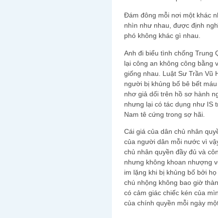
Đám đông mỗi nơi một khác n
nhìn như nhau, được định nghĩ
phó không khác gì nhau.
Anh đi biểu tình chống Trung Q
lại công an không công bằng 
giống nhau. Luật Sư Trần Vũ 
người bị khủng bố bê bết máu 
nhơ giả dối trên hồ sơ hành n
nhưng lại có tác dụng như IS t
Nam tê cứng trong sợ hãi.
Cái giá của dân chủ nhân quy
của người dân mỗi nước vì v
chủ nhân quyền đầy đủ và côn
nhưng không khoan nhượng với
im lặng khi bị khủng bố bởi h
chú nhộng không bao giờ thà
có cảm giác chiếc kén của mì
của chính quyền mỗi ngày một