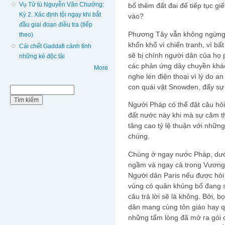
Vụ Tử tù Nguyễn Văn Chưởng:
bố thêm đất đai để tiếp tục g
Kỳ 2. Xác định tội ngay khi bắt
vào?
đầu giai đoạn điều tra (tiếp
Phương Tây vẫn không ngừng 
theo)
khốn khổ vì chiến tranh, vì 
Cái chết Gaddafi cảnh tỉnh
sẽ bị chính người dân của họ 
những kẻ độc tài
các phản ứng dây chuyền khác
More
nghe lén điện thoại vì lý do a
con quái vật Snowden, đẩy sự 
Biểu mẫu tìm kiếm
Tìm kiếm
Người Pháp có thể đặt câu hỏi
đất nước này khi mà sự căm t
tăng cao tỷ lệ thuận với nhữn
chúng.
Chúng ở ngay nước Pháp, dưới
ngầm và ngay cả trong Vương
Người dân Paris nếu được hỏi 
vùng có quân khủng bố đang s
câu trả lời sẽ là không. Bởi, 
dân mang cùng tôn giáo hay q
những tấm lòng đã mở ra gói 