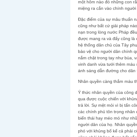
một hôm nào đó những con rắn
miệng ra cắn vào chính người
Đặc điểm của sự mâu thuẩn này
cũng như bất cứ giải pháp nà
nạn trong lòng nước Pháp đều
được mang ra và đấy cũng là 
hệ thống dân chủ của Tây ph
bảo vệ cho người dân chính qu
nắm chặt trong tay như bùa, 
vinh danh vừa tưới thêm máu 
ánh sáng dẫn đường cho dân 
Nhân quyền càng thắm máu thì 
Ý thức nhân quyền của công d
qua được cuộc chiến với khủng
trả lời. Sự mệt mỏi vì bị tấn 
các chính phủ tôn trọng nhân
biến thái hay méo mó như nhữ
người dân của họ. Nhân quyền
phó với khủng bố kể cả phải 