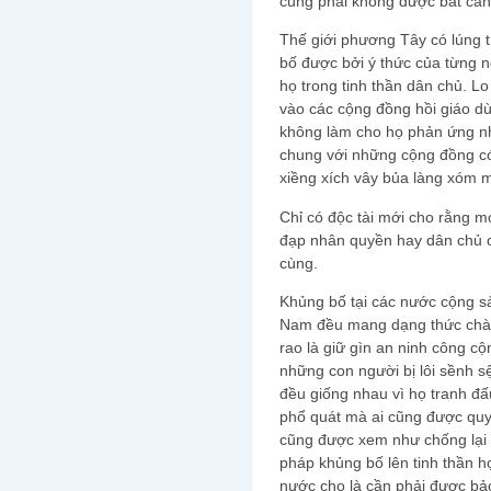
cũng phải không được bất cẩn
Thế giới phương Tây có lúng t
bố được bởi ý thức của từng 
họ trong tinh thần dân chủ. Lo
vào các cộng đồng hồi giáo d
không làm cho họ phản ứng như
chung với những cộng đồng có
xiềng xích vây bủa làng xóm m
Chỉ có độc tài mới cho rằng mọ
đạp nhân quyền hay dân chủ c
cùng.
Khủng bố tại các nước cộng s
Nam đều mang dạng thức chà 
rao là giữ gìn an ninh công cộ
những con người bị lôi sềnh 
đều giống nhau vì họ tranh đ
phổ quát mà ai cũng được quyề
cũng được xem như chống lại 
pháp khủng bố lên tinh thần 
nước cho là cần phải được bả