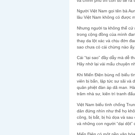
và chính phủ thì con số sẽ ra
Người Việt Nam gọi tên bà Au
lâu Việt Nam không có được m
Nhưng người ta không thể cứ 
trong cộng đồng của mình đang
thay da lột xác và chịu đớn đ
sao chưa có cái chừng nào ấy
Cái “tại sao” đầy dẫy mà dễ th
Hãy nhớ lại vài mẩu chuyện nh
Khi Miến Điện bùng nổ biểu tì
viên bị bắn, lập tức sư sãi v
quân phiệt đàn áp dã man. Hà
trăm nhà sư, kiên trì tranh đấ
Việt Nam biểu tình chống Tru
dân đứng nhìn như thể họ khôn
công, bị bắt, bị hù dọa và sau
và những con người “dại dột” 
Miến Điện có một nền văn hóa