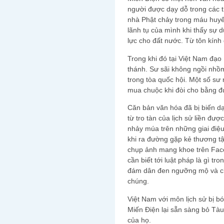
người được dạy dỗ trong các th
nhà Phật chảy trong máu huyết
lãnh tụ của mình khi thấy sự 
lực cho đất nước. Từ tôn kính 
Trong khi đó tại Việt Nam đạo
thánh. Sư sãi không ngồi nhồ
trong tòa quốc hội. Một số sư 
mua chuộc khi đòi cho bằng đ
Căn bản văn hóa đã bị biến d
từ tro tàn của lịch sử liền đư
nhảy múa trên những giai điệu
khi ra đường gặp kẻ thương t
chụp ảnh mang khoe trên Face
cần biết tới luật pháp là gì tr
đám dân đen ngưỡng mộ và ch
chúng.
Việt Nam với môn lịch sử bị 
Miến Điện lại sẵn sàng bỏ Tàu 
của họ.