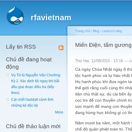
Main menu
Sk
ma
rfavietnam
co
Trang chủ
›
Blog
›
canhco's blog
You are here
Miến Điện, tấm gương
Lấy tin RSS
Chủ đề đang hoạt
Thứ Hai, 11/09/2015 - 13:18 —
c
động
Cả ngày Chúa Nhật ngày 8 thá
tộc hạnh phúc và tự hào nhất 
Vụ Tử tù Nguyễn Văn Chưởng:
Kỳ 2. Xác định tội ngay khi bắt
Họ hạnh phúc khi đưa ngón ta
đầu giai đoạn điều tra (tiếp
thế giới rằng cuối cùng thì n
theo)
dân chủ thật sự, dù cái bến 
Cái chết Gaddafi cảnh tỉnh
cọc tre để con thuyền chính tr
những kẻ độc tài
sức mạnh để mang con thuyền
đang hừng hực không gì có thể
More
Năm mươi ba năm, một hành tr
Chủ đề thảo luận mới
chế độ quân phiệt toàn trị. 