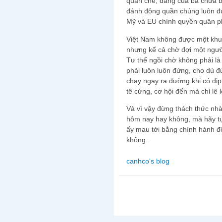
quản chế, đảng của bà chưa b
đánh động quần chúng luôn đư
Mỹ và EU chính quyền quân ph
Việt Nam không được một khu
nhưng kể cả chờ đợi một người
Tư thế ngồi chờ không phải là 
phải luôn luôn đứng, cho dù đ
chạy ngay ra đường khi có dịp,
tê cứng, cơ hội đến mà chỉ lê 
Và vì vậy đừng thách thức nh
hôm nay hay không, mà hãy tự
ấy mau tới bằng chính hành đ
không.
canhco's blog