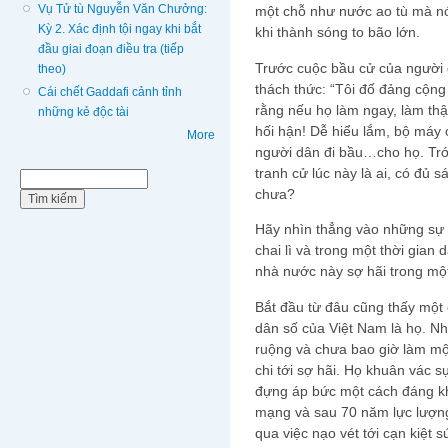
Vụ Tử tù Nguyễn Văn Chưởng:
một chỗ như nước ao tù mà nó 
Kỳ 2. Xác định tội ngay khi bắt
khi thành sóng to bão lớn.
đầu giai đoạn điều tra (tiếp
Trước cuộc bầu cử của người 
theo)
thách thức: “Tôi đố đảng cộn
Cái chết Gaddafi cảnh tỉnh
rằng nếu họ làm ngay, làm thậ
những kẻ độc tài
hối hận! Dễ hiểu lắm, bộ máy
More
người dân đi bầu…cho họ. Trớ 
tranh cử lúc này là ai, có đủ 
Biểu mẫu tìm kiếm
Tìm kiếm
chưa?
Hãy nhìn thẳng vào những sự t
chai lì và trong một thời gian
nhà nước này sợ hãi trong mộ
Bắt đầu từ đâu cũng thấy một
dân số của Việt Nam là họ. Nh
ruộng và chưa bao giờ làm một
chi tới sợ hãi. Họ khuân vác sự
đựng áp bức một cách đáng kh
mạng và sau 70 năm lực lượn
qua việc nạo vét tới cạn kiệt 