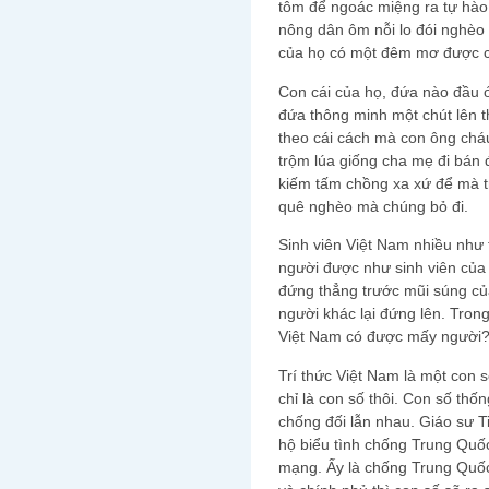
tôm để ngoác miệng ra tự hào 
nông dân ôm nỗi lo đói nghèo
của họ có một đêm mơ được cầ
Con cái của họ, đứa nào đầu ó
đứa thông minh một chút lên t
theo cái cách mà con ông cháu
trộm lúa giống cha mẹ đi bán 
kiếm tấm chồng xa xứ để mà tr
quê nghèo mà chúng bỏ đi.
Sinh viên Việt Nam nhiều như 
người được như sinh viên củ
đứng thẳng trước mũi súng củ
người khác lại đứng lên. Tron
Việt Nam có được mấy người
Trí thức Việt Nam là một con 
chỉ là con số thôi. Con số thốn
chống đối lẫn nhau. Giáo sư T
hộ biểu tình chống Trung Quố
mạng. Ấy là chống Trung Quốc