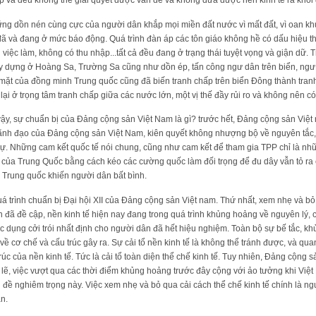
p vá đều không thể giải quyết được vấn đề và không đưa được nền kinh tế ra khỏi
ng dồn nén cùng cực của người dân khắp mọi miền đất nước vì mất đất, vì oan khu
ã và đang ở mức báo động. Quá trình đàn áp các tôn giáo không hề có dấu hiệu th
việc làm, không có thu nhập...tất cả đều đang ở trạng thái tuyệt vọng và giận dữ. T
ây dựng ở Hoàng Sa, Trường Sa cũng như dồn ép, tấn công ngư dân trên biển, ng
mặt của đồng minh Trung quốc cũng đã biến tranh chấp trên biển Đông thành tran
lại ở trọng tâm tranh chấp giữa các nước lớn, một vị thế đầy rủi ro và không nên có
y, sự chuẩn bị của Đảng cộng sản Việt Nam là gì? trước hết, Đảng cộng sản Việt 
 lãnh đạo của Đảng cộng sản Việt Nam, kiên quyết không nhượng bộ về nguyên tắc,
 sự. Những cam kết quốc tế nói chung, cũng như cam kết để tham gia TPP chỉ là n
n của Trung Quốc bằng cách kéo các cường quốc làm đối trọng để đu dây vẫn tỏ ra
 Trung quốc khiến người dân bất bình.
 trình chuẩn bị Đại hội XII của Đảng cộng sản Việt nam. Thứ nhất, xem nhẹ và bỏ 
n đã đề cập, nền kinh tế hiện nay đang trong quá trình khủng hoảng về nguyên lý, 
tác dụng cởi trói nhất định cho người dân đã hết hiệu nghiệm. Toàn bộ sự bế tắc, k
về cơ chế và cấu trúc gây ra. Sự cải tổ nền kinh tế là không thể tránh được, và quan
rúc của nền kinh tế. Tức là cải tổ toàn diện thể chế kinh tế. Tuy nhiên, Đảng cộng s
Có lẽ, việc vượt qua các thời điểm khủng hoảng trước đây cộng với ảo tưởng khi Vi
 đề nghiêm trọng này. Việc xem nhẹ và bỏ qua cải cách thể chế kinh tế chính là ng
n.