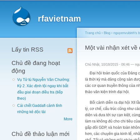
Main menu
rfavietnam
Trang chủ
›
Blog
›
nguyenvubinh's b
You are here
Một vài nhận xét về 
Lấy tin RSS
Chủ đề đang hoạt
Chủ Nhật, 10/18/2015 - 06:46 —
ng
động
Đại hội toàn quốc của Đảng cộng
là thời kỳ mà đảng cộng sản đượ
Vụ Tử tù Nguyễn Văn Chưởng:
các cơ quan truyền thông của n
Kỳ 2. Xác định tội ngay khi bắt
thảo văn kiện trình đại hội.
đầu giai đoạn điều tra (tiếp
theo)
Bối cảnh diễn ra đại hội XII lầ
Cái chết Gaddafi cảnh tỉnh
lý, cơ chế, cấu trúc cũng như cá
những kẻ độc tài
diện và đưa tới sự cạn kiệt, cùn
More
làm ra không đủ cho chi tiêu củ
gấp đôi GDP, và hoàn toàn không
Chủ đề thảo luận mới
hơn, các chuyên gia kinh tế, nh