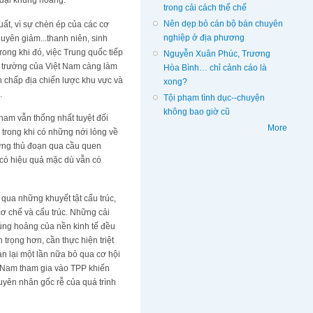
 đại khủng hoảng.
trong cải cách thể chế
Nên dẹp bỏ cán bộ bán chuyên
ất, vì sự chèn ép của các cơ
nghiệp ở địa phương
uyên giảm...thanh niên, sinh
rong khi đó, việc Trung quốc tiếp
Nguyễn Xuân Phúc, Trương
ư trường của Việt Nam càng làm
Hòa Bình… chỉ cảnh cáo là
h chấp địa chiến lược khu vực và
xong?
.
Tội phạm tình dục--chuyện
không bao giờ cũ
nam vẫn thống nhất tuyệt đối
More
 trong khi có những nới lỏng về
hững thủ đoạn qua cầu quen
 có hiệu quả mặc dù vẫn có
qua những khuyết tật cấu trúc,
cơ chế và cấu trúc. Những cải
hủng hoảng của nền kinh tế đều
 trọng hơn, cần thực hiện triệt
ản lại một lần nữa bỏ qua cơ hội
ệt Nam tham gia vào TPP khiến
uyên nhân gốc rễ của quá trình