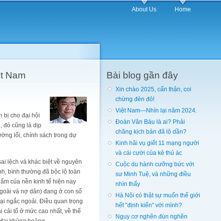
About Us
Home
ệt Nam
Bài blog gần đây
Xin chào 2025, cẩn thận, coi
chừng đèn đỏ!
Việt Nam—Nhìn lại năm 2024.
 bị cho đại hội
Đoàn Văn Báu là ai? Phải
 đó cũng là dịp
chăng kịch bản đã lộ dần?
ờng lối, chính sách trong dự
Kinh hãi vụ giết 11 mạng người
và cái cười của kẻ thủ ác
ai lệch và khác biệt về nguyên
Cuộc du hành cưỡng bức với
ạnh, bình thường đã bộc lộ toàn
sư Minh Tuệ, và những điều
phẩm của nền kinh tế hiện nay
nhìn thấy
 ngoài và nợ dân) đang ở con số
Hà Nội có thật sự muốn thế giới
tại ngắc ngoải. Điều quan trọng
hết "định kiến" với mình?
 cải tổ ở mức cao nhất, về thể
Nguy cơ nghẽn đùn nghẽn