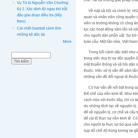
chế. Tất cả những giải pháp chắ
Vụ Tử tù Nguyễn Văn Chưởng:
Kỳ 2. Xác định tội ngay khi bắt
Về mặt xã hội và chính trị, nhữ
đầu giai đoạn điều tra (tiếp
quan và nhân viên công quyền đ
theo)
viên ra trường không có công ăn 
Cái chết Gaddafi cảnh tỉnh
tục các hoạt động xâm lấn và x
những kẻ độc tài
cho người dân phẫn uất. Sự trở 
toàn cầu. Một lần nữa, Việt Nam 
More
Trong bối cảnh đặc biệt như vậ
Biểu mẫu tìm kiếm
Tìm kiếm
trong việc duy trì sự độc quyền
mặt truyền thông và xã hội dân
thuộc. Việc xử lý vấn đề xâm lấ
những vấn đề đối ngoại lệ thuộc
Có hai vấn đề nổi bật trong quá
thể chế của nền kinh tế. Như trê
cách nửa vời trước đây, chỉ có 
do những lệch lạc về nguyên lý, 
để về nguyên lý, cơ chế và cấu t
để cải tổ thực sự nền kinh tế. 
cho người ta thực sự bỏ qua vấn
sụp đổ chế độ trong tương lai gầ