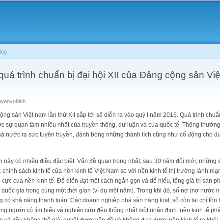
Skip to
main
content
log
quá trình chuẩn bị đại hội XII của Đảng cộng sản Vi
uyenvubinh
 sản Việt nam lần thứ XII sắp tới sẽ diễn ra vào quý I năm 2016. Quá trình chuẩn
c sự quan tâm nhiều nhất của truyền thông, dư luận và của quốc tế. Thông thường,
hà nước ra sức tuyên truyền, đánh bóng những thành tích cũng như cổ động cho đư
n này có nhiểu điều đặc biệt. Vấn đề quan trọng nhất, sau 30 năm đổi mới, những s
c chính sách kinh tế của nền kinh tế Việt Nam so với nền kinh tế thị trường lành m
g cực của nền kinh tế. Để diễn đạt một cách ngắn gọn và dễ hiểu, tổng giá trị sản 
a quốc gia trong cùng một thời gian (ví dụ một năm). Trong khi đó, số nợ (nợ nước
 có khả năng thanh toán. Các doanh nghiệp phá sản hàng loạt, số còn lại chỉ tồn 
ững người có tìm hiểu và nghiên cứu đều thống nhất một nhận định: nền kinh tế phải