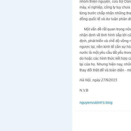
nhóm thiện nguyện, cứu trợ Dân O
máy, xí nghiệp, công ty tuy ch
từng bước chấp nhận những thay 
đồng quốc tế và dư luận phản đố
Một vấn đề rất quan trọng nữa, 
nhận định về tình hình sắp tới c
định, phát triển và chế độ vững 
ngược lại, nền kinh tế cần sự hòa
nước là một yêu cầu tất yếu trong
do hoặc các hình thức kết hợp c
tại của họ. Nhưng hiện nay, nhữn
thay đổi triệt để và toàn diện - 
Hà Nội, ngày 27/9/2015
N.V.B
nguyenvubinh's blog