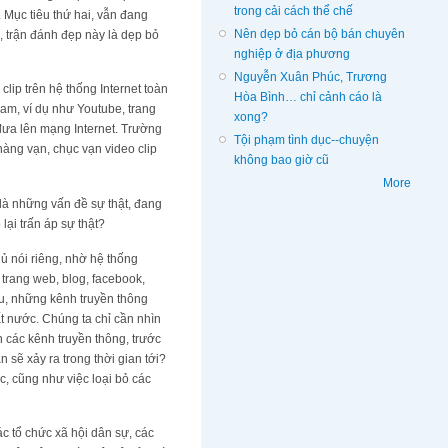
trong cải cách thể chế
 Mục tiêu thứ hai, vẫn đang
Nên dẹp bỏ cán bộ bán chuyên
n, trận đánh đẹp này là dẹp bỏ
nghiệp ở địa phương
Nguyễn Xuân Phúc, Trương
lip trên hệ thống Internet toàn
Hòa Bình… chỉ cảnh cáo là
am, ví dụ như Youtube, trang
xong?
 đưa lên mạng Internet. Trường
Tội phạm tình dục--chuyện
àng vạn, chục vạn video clip
không bao giờ cũ
More
là những vấn đề sự thật, đang
lại trấn áp sự thật?
ủ nói riêng, nhờ hệ thống
 trang web, blog, facebook,
yếu, những kênh truyền thông
ất nước. Chúng ta chỉ cần nhìn
n các kênh truyền thông, trước
ắn sẽ xảy ra trong thời gian tới?
, cũng như việc loại bỏ các
c tổ chức xã hội dân sự, các