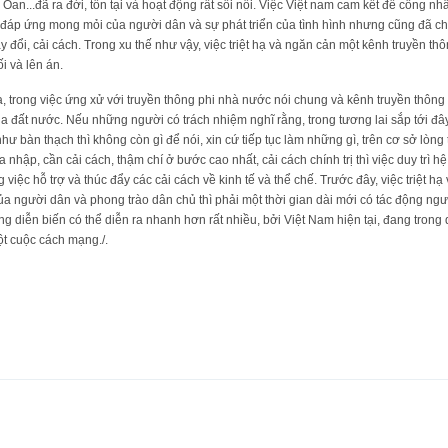
an...đã ra đời, tồn tại và hoạt động rất sôi nổi. Việc Việt nam cam kết để công n
ưa đáp ứng mong mỏi của người dân và sự phát triển của tình hình nhưng cũng đã 
đổi, cải cách. Trong xu thế như vậy, việc triệt hạ và ngăn cản một kênh truyền thô
i và lên án.
trong việc ứng xử với truyền thông phi nhà nước nói chung và kênh truyền thông L
ủa đất nước. Nếu những người có trách nhiệm nghĩ rằng, trong tương lai sắp tới đâ
như bàn thạch thì không còn gì để nói, xin cứ tiếp tục làm những gì, trên cơ sở lòng
 nhập, cần cải cách, thậm chí ở bước cao nhất, cải cách chính trị thì việc duy trì h
 việc hỗ trợ và thúc đẩy các cải cách về kinh tế và thể chế. Trước đây, việc triệt h
ủa người dân và phong trào dân chủ thì phải một thời gian dài mới có tác động ngư
g diễn biến có thể diễn ra nhanh hơn rất nhiều, bởi Việt Nam hiện tại, đang trong
một cuộc cách mạng./.