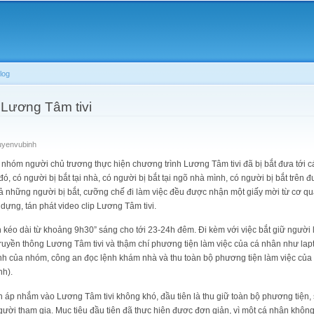
Skip to
main
content
log
 Lương Tâm tivi
uyenvubinh
óm người chủ trương thực hiện chương trình Lương Tâm tivi đã bị bắt đưa tới cá
, có người bị bắt tại nhà, có người bị bắt tại ngõ nhà mình, có người bị bắt trên 
 cả những người bị bắt, cưỡng chế đi làm việc đều được nhận một giấy mời từ cơ qu
dựng, tán phát video clip Lương Tâm tivi.
éo dài từ khoảng 9h30” sáng cho tới 23-24h đêm. Đi kèm với việc bắt giữ người là
ruyền thông Lương Tâm tivi và thậm chí phương tiện làm việc của cá nhân như lapt
ính của nhóm, công an đọc lệnh khám nhà và thu toàn bộ phương tiện làm việc của kê
nh).
áp nhắm vào Lương Tâm tivi không khó, đầu tiên là thu giữ toàn bộ phương tiện,
người tham gia. Mục tiêu đầu tiên đã thực hiện được đơn giản, vì một cá nhân khôn