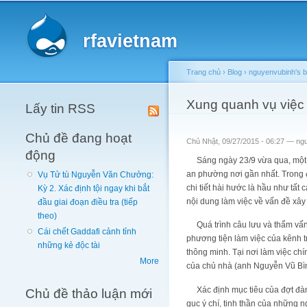
Main menu
rfavietnam
Trang chủ
›
Blog
›
nguyenvubinh's b
You are here
Xung quanh vụ việc
Lấy tin RSS
Chủ đề đang hoạt
Chủ Nhật, 09/27/2015 - 06:27 —
ng
động
Sáng ngày 23/9 vừa qua, một nh
an phường nơi gần nhất. Trong đó
Vụ Tử tù Nguyễn Văn Chưởng:
chi tiết hài hước là hầu như tất
Kỳ 2. Xác định tội ngay khi bắt
nội dung làm việc về vấn đề xây 
đầu giai đoạn điều tra (tiếp
theo)
Quá trình câu lưu và thẩm vấn k
Cái chết Gaddafi cảnh tỉnh
phương tiện làm việc của kênh t
những kẻ độc tài
thông minh. Tại nơi làm việc ch
More
của chủ nhà (anh Nguyễn Vũ Bì
Xác định mục tiêu của đợt đàn 
Chủ đề thảo luận mới
gục ý chí, tinh thần của những 