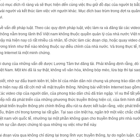
có mục đích rõ ràng và sẽ thực hiện đến cùng việc thu giữ đồ đạc của người bị bắt.
 vài người và kết thúc làm việc với người khác. Mục đích bao trùm trong đợt ra quâ
i.
vấn đề pháp luật. Theo các quy định pháp luật, việc làm ra và đăng tải các video c
hông nằm trong lãnh thổ Việt nam không thuộc quyền quản lý của nhà nước Việt n
 vậy mà hiện nay có rất nhiều cá nhân, tổ chức làm các đoạn clip, hoặc quay video
ng trình như thế nào không thuộc sự điều chỉnh của nhà nước. Và trong thực tế, h
g Internet là một minh chứng.
 dung của những vấn đề được Lương Tâm tivi đăng tải. Phải khẳng định rằng, đó 
ệt Nam. Một khi đã là sự thật, không vô văn hóa, không bóp méo, lừa bịp thì tại sao 
t, nhờ sự đấu tranh kiên trì, bền bỉ của nhân dân nói chung và phong trào dân ch
am hiện nay đã rất cởi mở về mặt truyền thông. Những bài viết trên Internet bao gồm
Các video clip của người dân, của phong trào dân chủ đã tràn ngập. Vì xu thế tất 
iếp nối đà phát triển của những phương thức truyền thông hiện có, của tình hình đ
át triển truyền thông phi chính thống đều rút ra được kết luận rằng, việc phát triể
yếu, thậm chí trong tương lai rất gần. Tại sao còn triệt hạ, ngăn trở một việc chắc ch
ệt nam với quốc tế, nhường lại một phần không gian cho truyền thông phi nhà nước
 hình sự cần được chứng tỏ qua những vụ việc như thế này.
 đoạn vừa qua không chỉ dừng lại trong lĩnh vực truyền thông, tự do ngôn luận. Cá