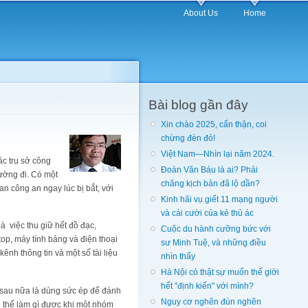
About Us
Home
Bài blog gần đây
Xin chào 2025, cẩn thận, coi
chừng đèn đỏ!
Việt Nam—Nhìn lại năm 2024.
c trụ sở công
Đoàn Văn Báu là ai? Phải
đường đi. Có một
chăng kịch bản đã lộ dần?
an công an ngay lúc bị bắt, với
Kinh hãi vụ giết 11 mạng người
và cái cười của kẻ thủ ác
 việc thu giữ hết đồ đạc,
Cuộc du hành cưỡng bức với
op, máy tính bảng và điện thoại
sư Minh Tuệ, và những điều
nh thông tin và một số tài liệu
nhìn thấy
Hà Nội có thật sự muốn thế giới
hết "định kiến" với mình?
 sau nữa là dùng sức ép để đánh
Nguy cơ nghẽn đùn nghẽn
g thể làm gì được khi một nhóm