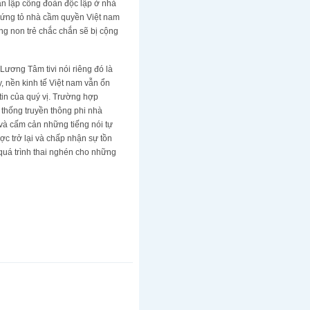
hân lập công đoàn độc lập ở nhà
chứng tỏ nhà cầm quyền Việt nam
ng non trẻ chắc chắn sẽ bị cộng
ương Tâm tivi nói riêng đó là
y, nền kinh tế Việt nam vẫn ổn
 tin của quý vị. Trường hợp
ệ thống truyền thông phi nhà
ạ và cấm cản những tiếng nói tự
ợc trở lại và chấp nhận sự tồn
 quá trình thai nghén cho những