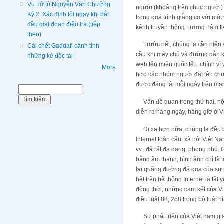
Vụ Tử tù Nguyễn Văn Chưởng:
người (khoảng trên chục người) 
Kỳ 2. Xác định tội ngay khi bắt
trong quá trình giằng co với một
đầu giai đoạn điều tra (tiếp
kênh truyền thông Lương Tâm tiv
theo)
Trước hết, chúng ta cần hiểu về 
Cái chết Gaddafi cảnh tỉnh
cầu khi máy chủ và đường dẫn k
những kẻ độc tài
web tên miền quốc tế....chính vì
More
hợp các nhóm người đặt tên chươ
được đăng tải mỗi ngày trên mạn
Biểu mẫu tìm kiếm
Tìm kiếm
Vấn đề quan trong thứ hai, nội
diễn ra hàng ngày, hàng giờ ở Vi
Đi xa hơn nữa, chúng ta đều biế
Internet toàn cầu, xã hội Việt N
vv...đã rất đa dạng, phong phú. 
bằng âm thanh, hình ảnh chỉ là t
lại quãng đường đã qua của sự ph
hết trên hệ thống Internet là tất 
đồng thời, những cam kết của Vi
điều luật 88, 258 trong bộ luật
Sự phát triển của Việt nam giai