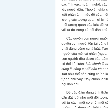
các lĩnh vực, ngành nghề, các
lớp người dân. Theo ý nghĩa 
luật phản ánh mức độ của một 
lượng các tương quan lợi ích 
mối tương quan của luật đối v
với tự do trong xã hội dân chủ
Các quyền con người muốn đư
quyền con người tồn tại bằng 
phải dùng công cụ là luật. Tư
người của mỗi cá nhân (ngoại 
con người) đều được bảo đảm và
có thể kết luận:
luật chính là b
cũng là công cụ để bảo vệ tự 
luật như thế nào cũng chính l
tự do như vậy. Đây chính là ti
hội dân chủ.
Để bảo đảm đúng tinh thần t
cần đặt luật như một đối tượn
với tư cách một cơ chế, một cấ
hướng nội dung của luật khôn