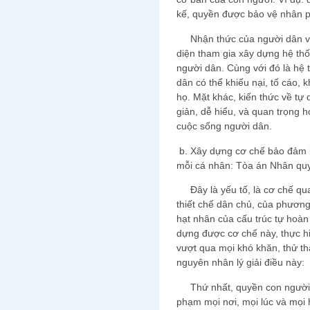
kế, quyền được bảo vệ nhân p
Nhận thức của người dân về
diện tham gia xây dựng hệ thố
người dân. Cùng với đó là hệ t
dân có thể khiếu nại, tố cáo,
họ. Mặt khác, kiến thức về tự
giản, dễ hiểu, và quan trọng h
cuộc sống người dân.
b. Xây dựng cơ chế bảo đảm 
mỗi cá nhân: Tòa án Nhân q
Đây là yếu tố, là cơ chế qua
thiết chế dân chủ, của phương 
hạt nhân của cấu trúc tự hoàn
dựng được cơ chế này, thực h
vượt qua mọi khó khăn, thử thá
nguyên nhân lý giải điều này:
Thứ nhất, quyền con người là 
phạm mọi nơi, mọi lúc và mọi