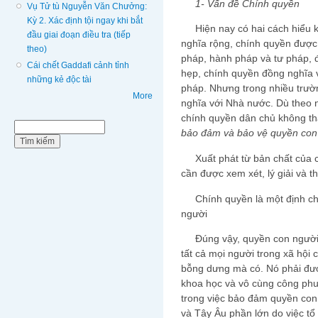
1- Vấn đề Chính quyền
Vụ Tử tù Nguyễn Văn Chưởng:
Kỳ 2. Xác định tội ngay khi bắt
Hiện nay có hai cách hiểu kh
đầu giai đoạn điều tra (tiếp
nghĩa rộng, chính quyền được
theo)
pháp, hành pháp và tư pháp, đ
Cái chết Gaddafi cảnh tỉnh
hẹp, chính quyền đồng nghĩa 
những kẻ độc tài
pháp. Nhưng trong nhiều trườ
More
nghĩa với Nhà nước. Dù theo n
chính quyền dân chủ không th
Biểu mẫu tìm kiếm
Tìm kiếm
bảo đảm và bảo vệ quyền con n
Xuất phát từ bản chất của ch
cần được xem xét, lý giải và t
Chính quyền là một định ch
người
Đúng vậy, quyền con người, y
tất cả mọi người trong xã hội
bỗng dưng mà có. Nó phải được
khoa học và vô cùng công phu
trong việc bảo đảm quyền con
và Tây Âu phần lớn do việc t