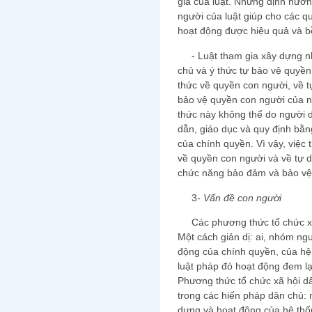
gia của luật. Những định hướ
người của luật giúp cho các q
hoạt động được hiệu quả và 
- Luật tham gia xây dựng nh
chủ và ý thức tự bảo vệ quyền
thức về quyền con người, về t
bảo vệ quyền con người của n
thức này không thể do người 
dẫn, giáo dục và quy định bằn
của chính quyền. Vì vậy, việc
về quyền con người và về tự d
chức năng bảo đảm và bảo vệ 
3
-
Vấn đề con người
Các phương thức tổ chức xã h
Một cách giản dị: ai, nhóm ng
động của chính quyền, của hệ
luật pháp đó hoạt động đem lạ
Phương thức tổ chức xã hội dâ
trong các hiến pháp dân chủ: 
dựng và hoạt động của hệ thố