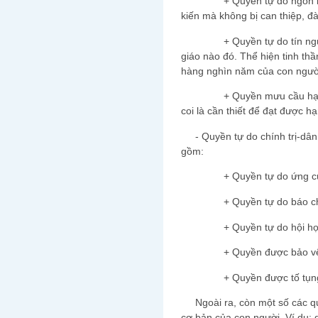
+ Quyền tự do ngôn luận: l
kiến mà không bị can thiệp, đà
+ Quyền tự do tín ngưỡng
giáo nào đó. Thể hiện tinh th
hàng nghìn năm của con ngườ
+ Quyền mưu cầu hạnh phú
coi là cần thiết để đạt được h
- Quyền tự do chính trị-dân
gồm:
+ Quyền tự do ứng cử 
+ Quyền tự do báo ch
+ Quyền tự do hội họp v
+ Quyền được bảo vệ bìn
+ Quyền được tố tụng đú
Ngoài ra, còn một số các quy
cơ bản của con người. Ví dụ: q