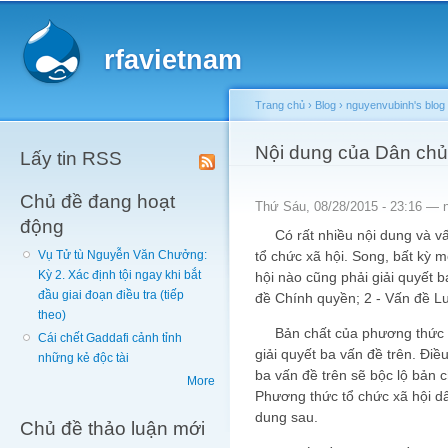
Main menu
Sk
ma
rfavietnam
co
Trang chủ
›
Blog
›
nguyenvubinh's blog
You are here
Nội dung của Dân chủ
Lấy tin RSS
Chủ đề đang hoạt
Thứ Sáu, 08/28/2015 - 23:16 —
động
Có rất nhiều nội dung và vấ
tổ chức xã hội. Song, bất kỳ 
Vụ Tử tù Nguyễn Văn Chưởng:
Kỳ 2. Xác định tội ngay khi bắt
hội nào cũng phải giải quyết 
đầu giai đoạn điều tra (tiếp
đề Chính quyền; 2 - Vấn đề Lu
theo)
Bản chất của phương thức tổ
Cái chết Gaddafi cảnh tỉnh
giải quyết ba vấn đề trên. Điề
những kẻ độc tài
ba vấn đề trên sẽ bộc lộ bản 
More
Phương thức tổ chức xã hội dâ
dung sau.
Chủ đề thảo luận mới