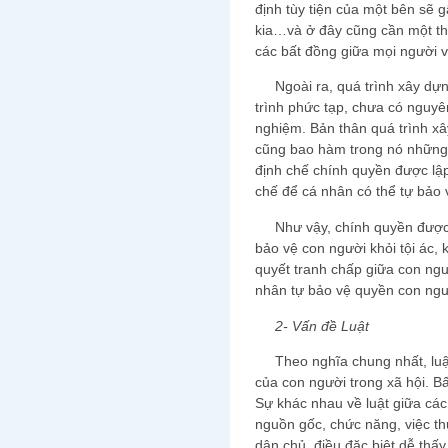
định tùy tiện của một bên sẽ g
kia…và ở đây cũng cần một thể
các bất đồng giữa mọi người v
Ngoài ra, quá trình xây dựng
trình phức tạp, chưa có nguyên 
nghiệm. Bản thân quá trình x
cũng bao hàm trong nó những 
định chế chính quyền được lậ
chế để cá nhân có thể tự bảo
Như vậy, chính quyền được 
bảo vệ con người khỏi tội ác, k
quyết tranh chấp giữa con ngư
nhân tự bảo vệ quyền con ngư
2- Vấn đề Luật
Theo nghĩa chung nhất, luật 
của con người trong xã hội. Bấ
Sự khác nhau về luật giữa các
nguồn gốc, chức năng, việc th
dân chủ, điều đặc biệt dễ thấy 