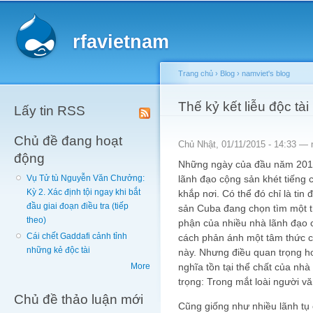
Main menu
Sk
ma
rfavietnam
co
Trang chủ
›
Blog
›
namviet's blog
You are here
Thế kỷ kết liễu độc tài
Lấy tin RSS
Chủ đề đang hoạt
Chủ Nhật, 01/11/2015 - 14:33 —
động
Những ngày của đầu năm 2015, 
lãnh đạo cộng sản khét tiếng
Vụ Tử tù Nguyễn Văn Chưởng:
Kỳ 2. Xác định tội ngay khi bắt
khắp nơi. Có thể đó chỉ là ti
đầu giai đoạn điều tra (tiếp
sản Cuba đang chọn tìm một t
theo)
phận của nhiều nhà lãnh đạo c
Cái chết Gaddafi cảnh tỉnh
cách phản ánh một tâm thức 
những kẻ độc tài
này. Nhưng điều quan trọng hơ
nghĩa tồn tại thể chất của nhà
More
trọng: Trong mắt loài người vă
Chủ đề thảo luận mới
Cũng giống như nhiều lãnh tụ