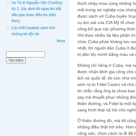
Vụ Tử tù Nguyễn Văn Chưởng:
thích nhảy múa cùng những hu
Kỳ 2. Xác định tội ngay khi bắt
mãi trong sự nghiệp của chúng
đầu giai đoạn điều tra (tiếp
được sách vở Cuba tuyên truy
theo)
vụ ám sát của CIA Mỹ tổ chứ
Cái chết Gaddafi cảnh tỉnh
công bố qua các phương thức n
những kẻ độc tài
Với theo nhiều tài liệu phân tí
More
chức Cuba phản kháng lưu von
nhất, thì người dân Cuba ít đư
Biểu mẫu tìm kiếm
trị dân tộc mình bằng máu và
Tìm kiếm
Không chỉ riêng ở Cuba, mà n
được nhận lệnh gia công cho c
lịch sử quốc tế, tôi còn nhớ 
sinh ra từ Fidel Castro và chủ
tin chắc rằng ông ta chưa bao
say mê thuyết phục những đứa 
thiên đường, và Fidel là một k
sang hình thái xã hội chủ nghĩ
Ở thiên đường đó, mà tôi cũn
những điều thật trớ trêu. Hơ
cộng sản, chọn cách ra đi đã