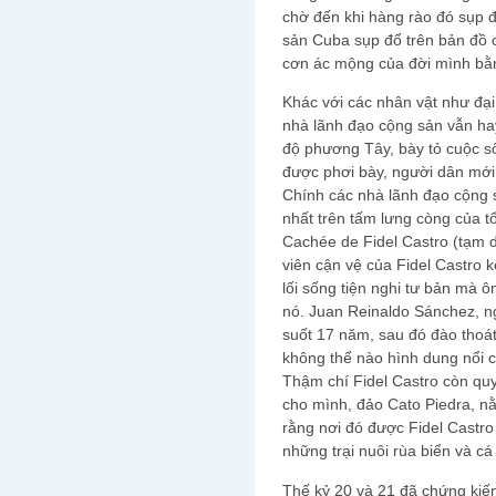
chờ đến khi hàng rào đó sụp đ
sản Cuba sụp đổ trên bản đồ c
cơn ác mộng của đời mình bằn
Khác với các nhân vật như đại
nhà lãnh đạo cộng sản vẫn hay
độ phương Tây, bày tỏ cuộc s
được phơi bày, người dân mới t
Chính các nhà lãnh đạo cộng 
nhất trên tấm lưng còng của tổ
Cachée de Fidel Castro (tạm d
viên cận vệ của Fidel Castro 
lối sống tiện nghi tư bản mà ô
nó. Juan Reinaldo Sánchez, ng
suốt 17 năm, sau đó đào thoát
không thể nào hình dung nổi c
Thậm chí Fidel Castro còn qu
cho mình, đảo Cato Piedra, n
rằng nơi đó được Fidel Castr
những trại nuôi rùa biển và cá
Thế kỷ 20 và 21 đã chứng kiến 