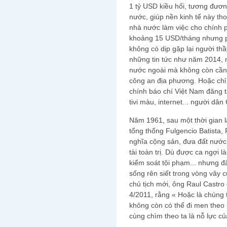
1 tỷ USD kiều hối, tương đươ
nước, giúp nền kinh tế này tho
nhà nước làm việc cho chính 
khoảng 15 USD/tháng nhưng ph
không có dịp gặp lại người th
những tin tức như năm 2014, 
nước ngoài mà không còn cần 
công an địa phương. Hoặc chỉ đ
chính báo chí Việt Nam đăng t
tivi màu, internet... người dâ
Năm 1961, sau một thời gian 
tổng thống Fulgencio Batista, 
nghĩa cộng sản, đưa đất nước
tài toàn trị. Dù được ca ngợi 
kiểm soát tội phạm... nhưng 
sống rên siết trong vòng vây 
chủ tịch mới, ông Raul Castro
4/2011, rằng « Hoặc là chúng 
không còn có thể đi men theo
cùng chìm theo ta là nỗ lực củ