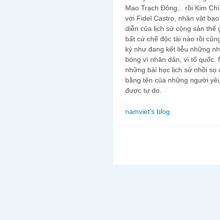
Mao Trạch Đông... rồi Kim Chín
với Fidel Castro, nhân vật bạ
diễn của lịch sử cộng sản thế 
bất cứ chế độc tài nào rồi cũn
kỷ như đang kết liễu những nh
bóng vì nhân dân, vì tổ quốc. 
những bài học lịch sử nhồi sọ
bằng tên của những người yê
được tự do.
namviet's blog