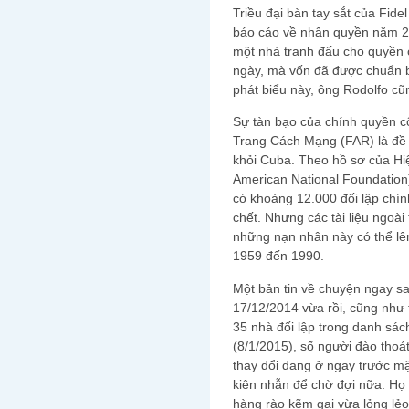
Triều đại bàn tay sắt của Fid
báo cáo về nhân quyền năm 20
một nhà tranh đấu cho quyền 
ngày, mà vốn đã được chuẩn bị
phát biểu này, ông Rodolfo cũn
Sự tàn bạo của chính quyền 
Trang Cách Mạng (FAR) là đề 
khỏi Cuba. Theo hồ sơ của H
American National Foundation)
có khoảng 12.000 đối lập chính
chết. Nhưng các tài liệu ngoài
những nạn nhân này có thể lên
1959 đến 1990.
Một bản tin về chuyện ngay s
17/12/2014 vừa rồi, cũng như t
35 nhà đối lập trong danh sác
(8/1/2015), số người đào thoá
thay đổi đang ở ngay trước 
kiên nhẫn để chờ đợi nữa. Họ
hàng rào kẽm gai vừa lỏng lẻ