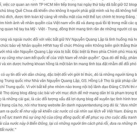
hế, việc cơ quan an ninh TP HCM liên tiếp trong hai ngày thứ bảy đã bắt giữ 02 blo
 chủ blog Quê Choa đã khiến cho không ít người phải giật mình và họ đã không hiể
chủ đích, được tính toán kỹ càng về nhiều mặt của một thế lực chính trị trong Đảng
hêm hình ảnh về nhân quyền của Việt nam vốn đã và đang quá tồi tệ trong mắt các
ong quan hệ tay ba Mỹ - Việt - Trung, đồng thời mang tính răn đe những người có 
rong và ngoài nước đối với việc bắt giữ NV Nguyễn Quang Lập là tình huống mà họ
 chức bảo vệ Nhân quyền HRW hay tổ chức Phóng viên Không biên giới thẳng thừn
i với nhà văn Nguyễn Quang Lập vừa bị bắt. Đặc biệt là theo phía Chính phủ Hoa k
hĩa vụ cũng như cam kết quốc tế của Việt Nam về nhân quyền”
. Qua đó để thấy, phả
i và xin được hưởng khoan hồng là một bản tin mang tính bịa đặt nhằm để đối phó 
ó uy tín đối với dân chúng, đặc biệt đối với giới trí thức, đó là những người từng b
g Trung quốc như Nhà văn Nguyễn Quang Lập, GS. Hồng Lê Thọ là giải pháp cần 
 chí Trung quốc. Vì với bất kể phe nhóm nào trong nội bộ lãnh đạo Đảng CSVN th
họ dùng blog đăng các bài vở với mục đích để mở mang dân trí là phạm trọng tội 
ọ là những cái gai, là các đối tượng xấu đã lợi dụng blog để xuyên tạc tình hình tro
i trạng của họ, nói như trang website ẩn danh nguyentandung.org đó là:
"đưa những
am ra quốc tế như vậy sẽ khiến các nước có cái nhìn sai lệch về Việt Nam. Đáng tr
 nỗ lực tranh thủ sự ủng hộ của cộng đồng quốc tế để phục vụ cho cuộc đấu tranh
i của nước này ở Biển Đông, lại có những người tìm cách phá rối, đưa ra những t
đất nước."