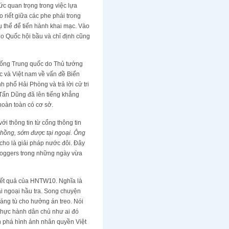
ức quan trọng trong việc lựa
 riết giữa các phe phái trong
ụ thể để tiến hành khai mạc. Vào
do Quốc hội bầu và chỉ định cũng
chống Trung quốc do Thủ tướng
c và Việt nam về vấn đề Biển
 phố Hải Phòng và trả lời cử tri
 Tấn Dũng đã lên tiếng khẳng
hoàn toàn có cơ sở.
i thông tin từ cổng thông tin
 hồng, sớm được tại ngoại. Ông
cho là giải pháp nước đôi. Đây
loggers trong những ngày vừa
 kết quả của HNTW10. Nghĩa là
ại ngoại hầu tra. Song chuyện
háng tù cho hưởng án treo. Nói
thực hành dân chủ như ai đó
nh phá hình ảnh nhân quyền Việt