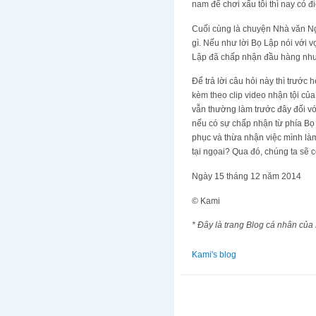
nam để chơi xấu tôi thì nay có đi
Cuối cùng là chuyện Nhà văn Ng
gì. Nếu như lời Bọ Lập nói với v
Lập đã chấp nhận đầu hàng như
Để trả lời câu hỏi này thì trước 
kèm theo clip video nhận tội c
vẫn thường làm trước đây đối vớ
nếu có sự chấp nhận từ phía Bọ 
phục và thừa nhận việc mình làm
tại ngọai? Qua đó, chúng ta sẽ 
Ngày 15 tháng 12 năm 2014
© Kami
* Đây là trang Blog cá nhân của
Kami's blog