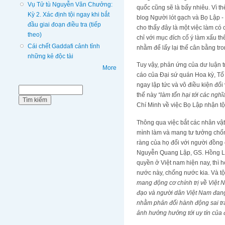
Vụ Tử tù Nguyễn Văn Chưởng:
quốc cũng sẽ là bấy nhiêu. Vì t
Kỳ 2. Xác định tội ngay khi bắt
blog Người lót gạch và Bọ Lập -
đầu giai đoạn điều tra (tiếp
cho thấy đây là một việc làm có 
theo)
chỉ với mục đích cố ý làm xấu t
Cái chết Gaddafi cảnh tỉnh
nhằm để lấy lại thế cân bằng tr
những kẻ độc tài
Tuy vậy, phản ứng của dư luận t
More
cáo của Đại sứ quán Hoa kỳ, Tổ
ngay lập tức và vô điều kiện đố
Biểu mẫu tìm kiếm
Tìm kiếm
thế này
“làm tổn hại tới các ng
Chí Minh về việc Bọ Lập nhận tộ
Thông qua việc bắt các nhân vật c
mình làm và mang tư tưởng chốn
ràng của họ đối với người đồng
Nguyễn Quang Lập, GS. Hồng Lê T
quyền ở Việt nam hiện nay, thì h
nước này, chống nước kia. Và tộ
mang động cơ chính trị về Việt N
đạo và người dân Việt Nam đang
nhằm phản đối hành động sai trá
ảnh hưởng hưởng tới uy tín của 