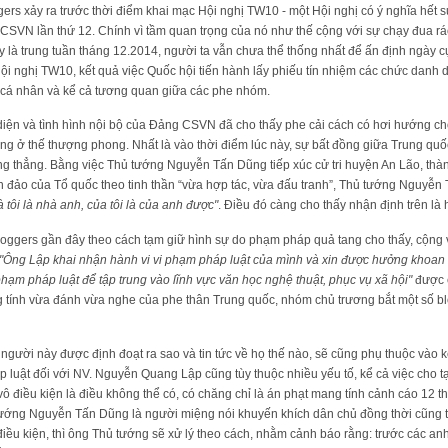
ggers xảy ra trước thời điểm khai mạc Hội nghị TW10 - một Hội nghị có ý nghĩa hết s
SVN lần thứ 12. Chính vì tầm quan trọng của nó như thế cộng với sự chạy đua ráo
 là trung tuần tháng 12.2014, người ta vẫn chưa thể thống nhất để ấn định ngày c
ội nghị TW10, kết quả việc Quốc hội tiến hành lấy phiếu tín nhiệm các chức danh 
số cá nhân và kể cả tương quan giữa các phe nhóm.
 diện và tình hình nội bộ của Đảng CSVN đã cho thấy phe cải cách có hơi hướng 
 ở thế thượng phong. Nhất là vào thời điểm lúc này, sự bất đồng giữa Trung quố
ng thẳng. Bằng việc Thủ tướng Nguyễn Tấn Dũng tiếp xúc cử tri huyện An Lão, thành
n đảo của Tổ quốc theo tinh thần “vừa hợp tác, vừa đấu tranh”, Thủ tướng Nguyễn
 tôi là nhà anh, của tôi là của anh được"
. Điều đó càng cho thấy nhận định trên là 
loggers gần đây theo cách tạm giữ hình sự do phạm pháp quả tang cho thấy, cộng vớ
"Ông Lập khai nhận hành vi vi phạm pháp luật của mình và xin được hưởng khoan
phạm pháp luật để tập trung vào lĩnh vực văn học nghệ thuật, phục vụ xã hội"
được 
g tính vừa đánh vừa nghe của phe thân Trung quốc, nhóm chủ trương bắt một số b
người này được định đoạt ra sao và tin tức về họ thế nào, sẽ cũng phụ thuộc vào
p luật đối với NV. Nguyễn Quang Lập cũng tùy thuộc nhiều yếu tố, kể cả việc cho t
vô điều kiện là điều không thể có, có chăng chỉ là án phạt mang tính cảnh cáo 12 t
tướng Nguyễn Tấn Dũng là người miệng nói khuyến khích dân chủ đồng thời cũng 
 điều kiện, thì ông Thủ tướng sẽ xử lý theo cách, nhằm cảnh báo rằng: trước các a