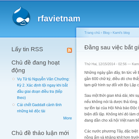
Main menu
rfavietnam
Trang chủ
›
Blog
›
Kami's blog
You are here
Đằng sau việc bắt gi
Lấy tin RSS
Chủ đề đang hoạt
Thứ Hai, 12/15/2014 - 02:56 —
Kam
động
Những ngày gần đây, tin tức về 
gần 600 chữ ký, điều đó cho thấ
Vụ Tử tù Nguyễn Văn Chưởng:
tạm giữ hình sự đối với Bọ Lập 
Kỳ 2. Xác định tội ngay khi bắt
đầu giai đoạn điều tra (tiếp
Sau một thời gian khá dài, khi 
theo)
nếu không nói là được thả lỏng.
Cái chết Gaddafi cảnh tỉnh
sự tồn tại của Hội Nhà báo Độc 
những kẻ độc tài
biện đối lập. Không khí đó làm
More
đang dần cho xã hội Việt nam tiế
Các nước phương Tây, đặc biệt l
Chủ đề thảo luận mới
nồng ấm và khăng khít hơn trước 