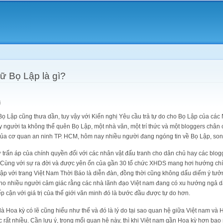
Skip to
main
content
ữ Bọ Lập là gì?
i
Bọ Lập cũng thưa dần, tuy vậy với Kiến nghị Yêu cầu trả tự do cho Bọ Lập của các N
y người ta không thể quên Bọ Lập, một nhà văn, một trí thức và một bloggers chân
của cơ quan an ninh TP. HCM, hôm nay nhiều người đang ngóng tin về Bọ Lập, song
sự trấn áp của chính quyền đối với các nhân vật đấu tranh cho dân chủ hay các bl
 Cùng với sự ra đời và được yên ổn của gần 30 tổ chức XHDS mang hơi hướng chính 
lập với trang Việt Nam Thời Báo là diễn đàn, đồng thời cũng không dấu diếm ý tưở
 cho nhiều người cảm giác rằng các nhà lãnh đạo Việt nam đang có xu hướng ngả 
p cận với giá trị của thế giới văn minh đó là bước đầu được tự do hơn.
à Hoa kỳ có lẽ cũng hiểu như thế và đó là lý do tại sao quan hệ giữa Việt nam và 
rất nhiều. Cần lưu ý, trong mối quan hệ này, thì khi Việt nam gần Hoa kỳ hơn bao 