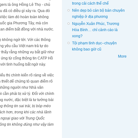
trong cải cách thể chế
ggers là ông Hồng Lê Thọ - chủ
Nên dẹp bỏ cán bộ bán chuyên
u đã có điều gì xảy ra. Qua đó
nghiệp ở địa phương
. Việc làm đó hoàn toàn không
 quốc gia Phương Tây, mà còn
Nguyễn Xuân Phúc, Trương
quan điểm bất đồng với nhà nước.
Hòa Bình… chỉ cảnh cáo là
xong?
 không ngờ tới. Với các thông
Tội phạm tình dục--chuyện
g yêu cầu Việt nam trả tự do
không bao giờ cũ
ỳ thấy rằng những vụ bắt giữ như
More
n ứng từ cổng thông tin CATP Hồ
với tình huống bất ngờ này.
iểu thị chính kiến rõ ràng về việc
thiết để chứng tỏ quan điểm rõ
ì những người như Nhà văn
cần phải bị xử lý. Đối với chính
ng nước, đặc biệt là tư tưởng bài
 thông tin sai trái, bị bóp méo
ách hơn, trong khi các nhà lãnh
 ngoại giao với Trung Quốc
hông tin không đúng như vậy làm