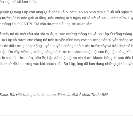
ều kiện tôi sẽ làm khác.
uyễn Quang Lập chủ blog Quê choa đã bị cơ quan An ninh tạm giữ đã hết ngày thứ
ợ trước lúc bị dẫn giải đi rằng, nếu không là 9 ngày thì sẽ trở về sau 3 năm nữa. Tu
 thông tin từ CA TPHCM vẫn được nhiều người quan tâm.
hết hãy trả lời một câu hỏi đặt ra là, tại sao những thông tin về Bọ Lập từ cổng thô
ủa Bọ Lập và được cho công bố trên truyền hình hay các phương tiện truyền thông
i các đối tượng hoạt động tuyên truyền chống nhà nước trước đây và trên thực tế 
Lập. Do vây, việc họ không công bố được clip video nhận tội của Bọ Lập cũng đủ 
 là sai trái. Hơn nữa, nếu Bọ Lập đã nhận tội và xin được khoan hồng thì sao đến 
có cơ sở để tin tưởng vào khí phách của Bọ Lập, ông đã làm đúng những gì đã tuyê
 Kami. Bài viết không thể hiện quan điểm của Đài Á châu Tự do RFA