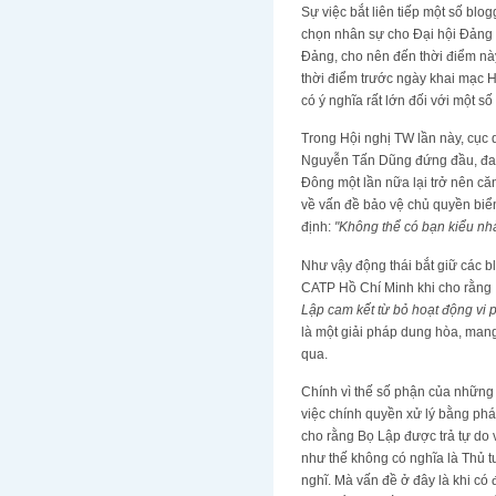
Sự việc bắt liên tiếp một số blo
chọn nhân sự cho Đại hội Đảng C
Đảng, cho nên đến thời điểm này
thời điểm trước ngày khai mạc H
có ý nghĩa rất lớn đối với một 
Trong Hội nghị TW lần này, cục
Nguyễn Tấn Dũng đứng đầu, đang
Đông một lần nữa lại trở nên că
về vấn đề bảo vệ chủ quyền biể
định:
"Không thể có bạn kiểu nhà
Như vậy động thái bắt giữ các b
CATP Hồ Chí Minh khi cho rằng
Lập cam kết từ bỏ hoạt động vi 
là một giải pháp dung hòa, man
qua.
Chính vì thế số phận của những 
việc chính quyền xử lý bằng phá
cho rằng Bọ Lập được trả tự do 
như thế không có nghĩa là Thủ 
nghĩ. Mà vấn đề ở đây là khi có