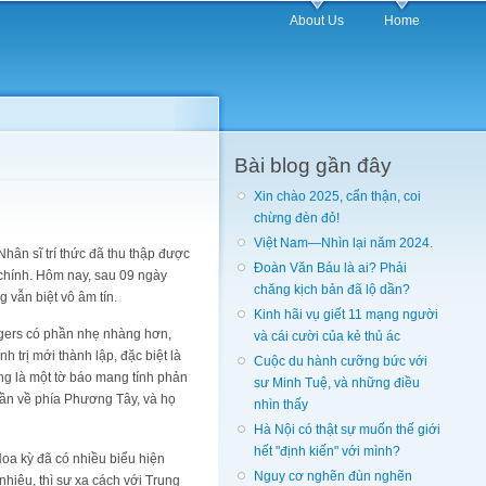
About Us
Home
Bài blog gần đây
Xin chào 2025, cẩn thận, coi
chừng đèn đỏ!
Việt Nam—Nhìn lại năm 2024.
hân sĩ trí thức đã thu thập được
Đoàn Văn Báu là ai? Phải
 chính. Hôm nay, sau 09 ngày
chăng kịch bản đã lộ dần?
 vẫn biệt vô âm tín.
Kinh hãi vụ giết 11 mạng người
oggers có phần nhẹ nhàng hơn,
và cái cười của kẻ thủ ác
trị mới thành lập, đặc biệt là
Cuộc du hành cưỡng bức với
ng là một tờ báo mang tính phản
sư Minh Tuệ, và những điều
dần về phía Phương Tây, và họ
nhìn thấy
Hà Nội có thật sự muốn thế giới
hết "định kiến" với mình?
Hoa kỳ đã có nhiều biểu hiện
Nguy cơ nghẽn đùn nghẽn
nhiêu, thì sự xa cách với Trung