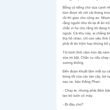
Bỗng có tiếng chó sủa canh nh
túm được tôi với cái thang tron
rồi thì giao cho công an. Nhưng
rằng người như tôi lại đi ăn t
chắc vì họ cho rằng tôi đang 
ngoài. Cả khu này, ai chẳng bi
tha hồ nhàn, chỉ còn việc lĩnh
phải đi ăn trộm hay khủng bố g
Tôi bình tĩnh cầm hòn đá ném
sủa im bặt. Chắc cu cẩu chạy đ
xương không.
Đến đoạn khuất tầm mắt tụi canh
bóng tối của các tán cây, bờ t
sau xe, bảo thằng Phan:
- Chạy lẹ, nhưng phải đảm bảo
tao bỏ luôn cô mày.
- Đi đâu chú?