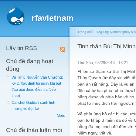
Main menu
Sk
ma
rfavietnam
co
Trang chủ
›
Blog
›
nguyentuongthuy's b
You are here
Tinh thần Bùi Thị Minh
Lấy tin RSS
Chủ đề đang hoạt
Thứ Sáu, 08/29/2014 - 16:21 —
động
Phiên sơ thẩm xử Bùi Thị Mi
Thúy Quỳnh (từ đây xin viết t
Vụ Tử tù Nguyễn Văn Chưởng:
Kỳ 2. Xác định tội ngay khi bắt
bản án rất nặng. Đây là vụ á
đầu giai đoạn điều tra (tiếp
đến cả từ hai phía: phía thực
theo)
bằng được và phía bảo vệ họ, 
Cái chết Gaddafi cảnh tỉnh
phát từ mục đích trái ngược nh
những kẻ độc tài
Về phía ủng hộ các bị cáo, ư
More
oan từ khắp 3 miền đã đổ về 
bằng đủ mọi cách để đến vớ
Chủ đề thảo luận mới
hiểm nguy, vất vả.