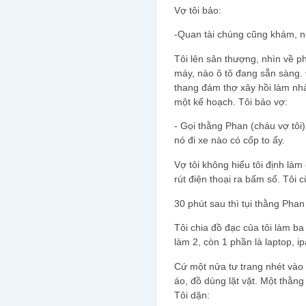
Vợ tôi bảo:
-Quan tài chúng cũng khám, nó
Tôi lên sân thượng, nhìn về p
máy, nào ô tô đang sẵn sàng. Đ
thang đám thợ xây hồi làm nhà
một kế hoạch. Tôi bảo vợ:
- Gọi thằng Phan (cháu vợ tôi
nó đi xe nào có cốp to ấy.
Vợ tôi không hiểu tôi định làm
rút điện thoại ra bấm số. Tôi 
30 phút sau thì tụi thằng Phan
Tôi chia đồ đạc của tôi làm b
làm 2, còn 1 phần là laptop, ip
Cứ một nửa tư trang nhét vào 
áo, đồ dùng lặt vặt. Một thằng
Tôi dặn: