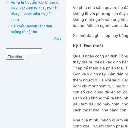
Vụ Tử tù Nguyễn Văn Chưởng:
Về phía nhà cầm quyền, họ đã
Kỳ 2. Xác định tội ngay khi bắt
khổng lồ với phương tiện đầy 
đầu giai đoạn điều tra (tiếp
không một người nào ủng hộ 
theo)
tòa án. Một số người còn bị 
Cái chết Gaddafi cảnh tỉnh
những kẻ độc tài
Xin mở đầu ghi chép này bằng
More
Kỳ 1: Đào thoát
Biểu mẫu tìm kiếm
Tìm kiếm
Qua 9 ngày công an tỉnh Đồ
thấy thả ra, tôi đã xác định b
Tháp để tham gia phiên tòa. T
Gòn về ý định này. Gần đến ngà
thêm người ở Hà Nội sẽ đi Cao
nghĩ chỉ một nhóm 4, 5 người 
con số cuối cùng đã lên tới 2
Lãnh đều không thể ra khỏi n
náu tạm đâu đó mấy hôm, chờ 
cách thoát khỏi nhà bằng con
Nhà của mình, muốn đi làm vi
công khai. Người chính phải trố