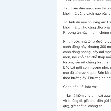
Tất nhiên đến nước này thì ph
khỏi nhà bằng cách nào bây 
Tôi tính đủ mọi phương án: Cả
khỏi nhà tôi, họ cũng đều phải
Phương án này nhanh chóng 
Phía trước nhà tôi là đường qu
cánh đồng này khoảng 300 mét
cánh đồng hoang, cây dại mọc
mòn, nơi chỗ cao chỗ thấp mấp 
tối om, rắn rết chẳng biết thế 
B40 sát một con mương nhỏ, n
sao đủ sức vượt qua. Đến kẻ 
theo hướng ấy. Phương án nà
Chán nản, tôi bảo vợ:
- Hay là kiếm cho anh cái quan
về khiêng đi, giả như đến gửi
quỵ, giờ chết ai chẳng tin.