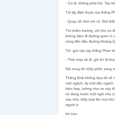
- Cứ đi, không phải hỏi. Tao bả
Tôi lấy điện thoại của thằng P
- Quay về chơi với cô. Đợi thằ
Tôi nhắm hướng, chỉ cho nó đi
không dám đi đường quen vì v
cũng đến đầu đường Hoàng Quố
Tôi giúi vào tay thằng Phan t
- Thôi mày về đi, giờ thì đi tho
Nói xong tôi nhảy phốc sang x
Thằng Khải không đưa tôi về 
một ngách, lại một tiểu ngách..
hẻm hẹp, tưởng như xe này đi 
nó dừng trước một ngôi nhà cấ
vào nhà, thấy toát lên mùi hôi
người ở.
Nó bảo: