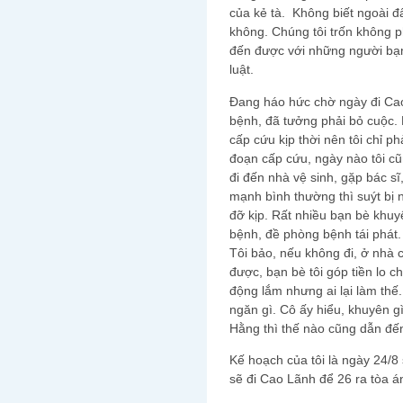
của kẻ tà. Không biết ngoài đ
không. Chúng tôi trốn không ph
đến được với những người bạn
luật.
Đang háo hức chờ ngày đi Cao 
bệnh, đã tưởng phải bỏ cuộc.
cấp cứu kịp thời nên tôi chỉ ph
đoạn cấp cứu, ngày nào tôi cũ
đi đến nhà vệ sinh, gặp bác sĩ
mạnh bình thường thì suýt bị 
đỡ kịp. Rất nhiều bạn bè khu
bệnh, đề phòng bệnh tái phát.
Tôi bảo, nếu không đi, ở nhà 
được, bạn bè tôi góp tiền lo c
động lắm nhưng ai lại làm thế
ngăn gì. Cô ấy hiểu, khuyên g
Hằng thì thế nào cũng dẫn đến
Kế hoạch của tôi là ngày 24/8 
sẽ đi Cao Lãnh để 26 ra tòa á