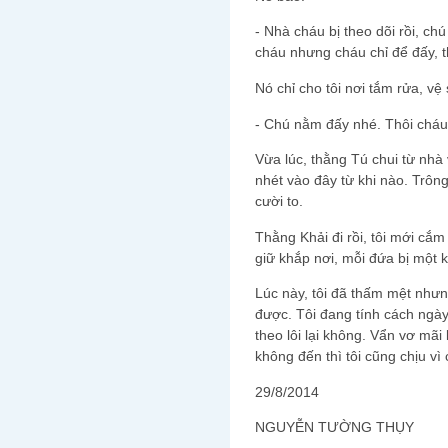
- Nhà cháu bị theo dõi rồi, c
cháu nhưng cháu chỉ để đấy, 
Nó chỉ cho tôi nơi tắm rửa, vệ
- Chú nằm đấy nhé. Thôi cháu
Vừa lúc, thằng Tú chui từ nhà
nhét vào đây từ khi nào. Trông
cười to.
Thằng Khải đi rồi, tôi mới cắm
giữ khắp nơi, mỗi đứa bị một k
Lúc này, tôi đã thấm mệt nhưn
được. Tôi đang tính cách ngày
theo lôi lại không. Vẩn vơ mãi 
không đến thì tôi cũng chịu vì 
29/8/2014
NGUYỄN TƯỜNG THỤY