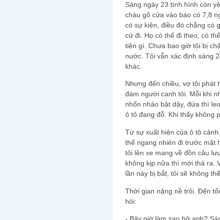
Sáng ngày 23 tình hình còn y
cháu gõ cửa vào báo có 7,8 ngư
có sự kiện, điều đó chẳng có g
cứ đi. Họ có thể đi theo, có t
tiện gì. Chưa bao giờ tôi bị ch
nước. Tôi vẫn xác định sáng 
khác.
Nhưng đến chiều, vợ tôi phát 
đám người canh tôi. Mỗi khi nh
nhốn nháo bật dậy, đứa thì le
ô tô đang đỗ. Khi thấy không p
Từ sự xuất hiện của ô tô cảnh 
thể ngang nhiên đi trước mặt
tôi lên xe mang về đồn câu lư
không kịp nữa thì mới thả ra. 
lần này bị bắt, tôi sẽ không t
Thời gian nặng nề trôi. Đến tối
hỏi:
- Bây giờ làm sao hở anh? Sán