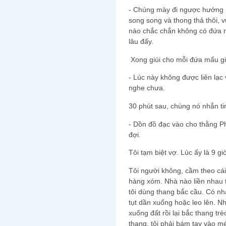
- Chúng mày đi ngược hướng rồ
song song và thong thả thôi, v
nào chắc chắn không có đứa nà
lâu đấy.
Xong giúi cho mỗi đứa mẩu giấy
- Lúc này không được liên lạc v
nghe chưa.
30 phút sau, chúng nó nhắn tin 
- Dồn đồ đạc vào cho thằng Pha
đợi.
Tôi tạm biệt vợ. Lúc ấy là 9 gi
Tôi người không, cầm theo cái
hàng xóm. Nhà nào liền nhau 
tôi dùng thang bắc cầu. Có n
tụt dần xuống hoặc leo lên. N
xuống đất rồi lại bắc thang tr
thang, tôi phải bám tay vào mé