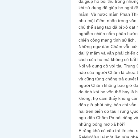
đã giúp họ bội thu trong nhữn
khi sử dụng đã giúp họ nghĩ 
mắm. Và nước mắm Phan Thiết 
như một điểm nhấn trong văn 
chủ thể sáng tạo đã bị xô dạt 
nghiễm nhiên nắm phần hưởng
chiến công mang tính sử lịch.
Những ngư dân Chăm vẫn cứ m
đại lý mắm và vẫn phải chiến 
cách của họ mà không có bất 
Nói về đụng độ với tàu Trung
nào của người Chăm là chưa từ
và cũng từng chống trả quyết l
người Chăm không bao giờ đán
do tính khí họ vốn thế hay là 
không, họ cảm thấy không cần 
đến giờ phút này, báo chí vẫn
hại trên biển do tàu Trung Qu
ngư dân Chăm Pa nói riêng và
những bóng mờ xã hội?
E rằng khó có câu trả lời cho r
RaMưWan lại một lần nữa ghé v