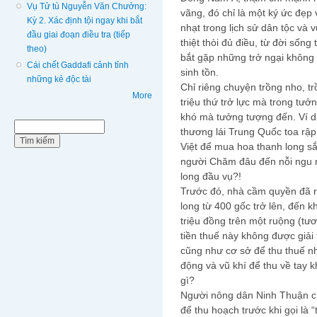
Vụ Tử tù Nguyễn Văn Chưởng:
vãng, đó chỉ là một ký ức đẹp
Kỳ 2. Xác định tội ngay khi bắt
nhạt trong lịch sử dân tộc và
đầu giai đoạn điều tra (tiếp
thiệt thòi đủ điều, từ đời sốn
theo)
bắt gặp những trở ngại không
Cái chết Gaddafi cảnh tỉnh
sinh tồn.
những kẻ độc tài
Chỉ riêng chuyện trồng nho, 
More
triệu thứ trở lực mà trong tưở
khó mà tưởng tượng đến. Ví dụ
Biểu mẫu tìm kiếm
Tìm kiếm
thương lái Trung Quốc toa rập 
Việt để mua hoa thanh long s
người Chăm đâu đến nỗi ngu 
long đầu vụ?!
Trước đó, nhà cầm quyền đã ra 
long từ 400 gốc trở lên, đến k
triệu đồng trên một ruộng (t
tiền thuế này không được giải 
cũng như cơ sở để thu thuế 
động và vũ khí để thu về tay
gì?
Người nông dân Ninh Thuận ch
để thu hoạch trước khi gọi là 