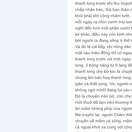
thanh long trước khi thu hoạch
chấp nhận bán, thà bán tháo nh
khỏi phải tốn công chăm tưới
mỗi ngày ra nhìn vườn trái tươi
nghĩ đến hơn một phần vườn t
kẻ khác, điều này còn kinh t
bởi người ta đang sống ở thế k
Và đó là cái bẫy, khi nông dâ
mất sáu triệu đồng thì có nga
thanh long trước nở một ngày 
long, 3 bông nặng từ 9 lạng đ
thanh long cho bỏ tức là chuy
chừng khi bán hoa thanh long 
giận và thất vọng. Và, người 
không ngờ mình đang lọt vào c
Đó là chuyện trên bờ, còn c
một thuở đã làm nên thương h
ăn mắm không phải của người
Me truyền lại, người Chăm t
chuyên về mắm cá sông, mắm 
cá ngoài khơi xa cùng với côn