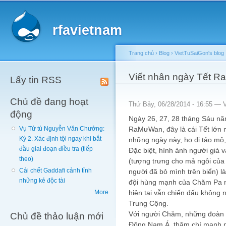
Main menu
Sk
ma
rfavietnam
co
Trang chủ
›
Blog
›
VietTuSaiGon's blog
You are here
Viết nhân ngày Tết 
Lấy tin RSS
Chủ đề đang hoạt
Thứ Bảy, 06/28/2014 - 16:55 —
động
Ngày 26, 27, 28 tháng Sáu n
RaMưWan, đây là cái Tết lớn 
Vụ Tử tù Nguyễn Văn Chưởng:
Kỳ 2. Xác định tội ngay khi bắt
những ngày này, họ đi tảo mộ, 
đầu giai đoạn điều tra (tiếp
Đặc biệt, hình ảnh người già 
theo)
(tượng trưng cho mả ngôi của 
Cái chết Gaddafi cảnh tỉnh
người đã bỏ mình trên biển) 
những kẻ độc tài
đội hùng mạnh của Chăm Pa 
hiện tại vẫn chiến đấu không 
More
Trung Cộng.
Với người Chăm, những đoàn 
Chủ đề thảo luận mới
Đông Nam Á, thậm chí mạnh n