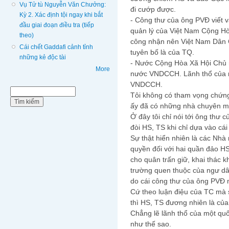
Vụ Tử tù Nguyễn Văn Chưởng:
đi cướp được.
Kỳ 2. Xác định tội ngay khi bắt
- Công thư của ông PVĐ viết 
đầu giai đoạn điều tra (tiếp
quản lý của Việt Nam Cộng Hò
theo)
công nhận nên Việt Nam Dân
Cái chết Gaddafi cảnh tỉnh
tuyên bố là của TQ.
những kẻ độc tài
- Nước Cộng Hòa Xã Hội Chủ 
More
nước VNDCCH. Lãnh thổ của 
VNDCCH.
Biểu mẫu tìm kiếm
Tìm kiếm
Tôi không có tham vọng chứng
ấy đã có những nhà chuyên mô
Ở đây tôi chỉ nói tới ông thư
đòi HS, TS khi chỉ dựa vào cá
Sự thật hiển nhiên là các Nhà
quyền đối với hai quần đảo H
cho quân trấn giữ, khai thác 
trường quen thuộc của ngư dân
do cái công thư của ông PVĐ m
Cứ theo luận điệu của TC mà s
thì HS, TS đương nhiên là củ
Chẳng lẽ lãnh thổ của một quố
như thế sao.