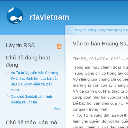
Main menu
Sk
ma
rfavietnam
co
Trang chủ
›
Blog
›
nguyentuongthuy's b
You are here
Văn tự bán Hoàng Sa
Lấy tin RSS
Chủ đề đang hoạt
Thứ Bảy, 06/14/2014 - 01:52 —
động
Trong âm mưu chiếm đoạt Trư
Trung Cộng chỉ có trong tay 
Vụ Tử tù Nguyễn Văn Chưởng:
Kỳ 2. Xác định tội ngay khi bắt
Vốn liếng của chúng chỉ có thế
đầu giai đoạn điều tra (tiếp
mảnh giấy con con ấy, chúng đ
theo)
VN đã canh giữ, khai thác từ 
Cái chết Gaddafi cảnh tỉnh
cướp đoạt như hai cuộc xâm 
những kẻ độc tài
Để bác bỏ luận điệu của TC, V
cứ quan trọng nhất:
More
- HS, TS là vùng đất lâu đời t
hiện chủ quyền đối với hai qu
Chủ đề thảo luận mới
cưỡng chiếm HS và đảo Gạc Ma