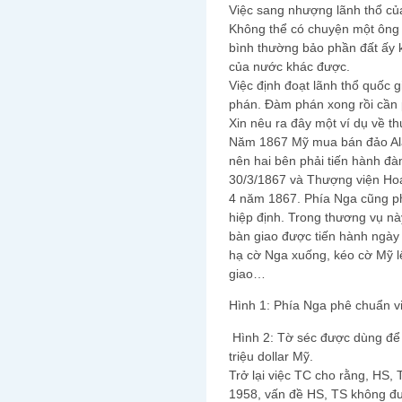
Việc sang nhượng lãnh thổ của
Không thể có chuyện một ông 
bình thường bảo phần đất ấy 
của nước khác được.
Việc định đoạt lãnh thổ quốc 
phán. Đàm phán xong rồi cần 
Xin nêu ra đây một ví dụ về t
Năm 1867 Mỹ mua bán đảo Alas
nên hai bên phải tiến hành đ
30/3/1867 và Thượng viện Hoa
4 năm 1867. Phía Nga cũng ph
hiệp định. Trong thương vụ nà
bàn giao được tiến hành ngày
hạ cờ Nga xuống, kéo cờ Mỹ l
giao…
Hình 1: Phía Nga phê chuẩn v
Hình 2: Tờ séc được dùng để 
triệu dollar Mỹ.
Trở lại việc TC cho rằng, HS,
1958, vấn đề HS, TS không đ