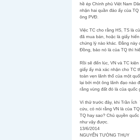
hề ép Chính phủ Việt Nam D
nhận hai quần đảo ấy của TQ
ông PVĐ.
Việc TC cho rằng HS, TS là c
đã mua bán, hoặc là giấy hiến 
chứng lý nào khác. Đằng này c
Đồng, bảo nó là của TQ thì hiể
Rồi sẽ đến lúc, VN và TC kiện
giấy ấy mà xác nhận cho TC thì
toàn vẹn lãnh thổ của một quố
lại bởi một ông lãnh đạo nào 
rằng vùng đất đó là của quốc 
Ví thử trước đây, khi Trần Í
cứu, có nói rằng VN là của TQ
TQ hay sao? Chủ quyền quốc g
như vậy được.
13/6/2014
NGUYỄN TƯỜNG THỤY