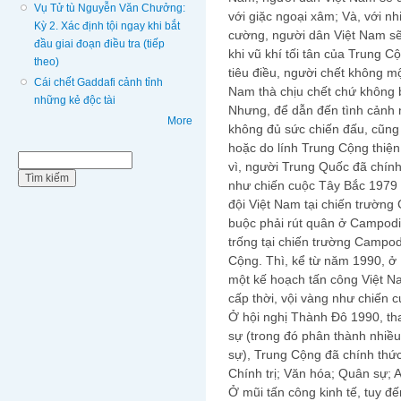
Vụ Tử tù Nguyễn Văn Chưởng:
với giặc ngoại xâm; Và, với nh
Kỳ 2. Xác định tội ngay khi bắt
cường, người dân Việt Nam sẽ 
đầu giai đoạn điều tra (tiếp
khi vũ khí tối tân của Trung 
theo)
tiêu điều, người chết không mộ
Cái chết Gaddafi cảnh tỉnh
Nam thà chịu chết chứ không 
những kẻ độc tài
Nhưng, để dẫn đến tình cảnh n
More
không đủ sức chiến đấu, cũng 
hoặc do lính Trung Cộng thiện
Biểu mẫu tìm kiếm
Tìm kiếm
vì, người Trung Quốc đã chín
như chiến cuộc Tây Bắc 1979 
đội Việt Nam tại chiến trường
buộc phải rút quân ở Campodi
trống tại chiến trường Campo
Cộng. Thì, kể từ năm 1990, ở
một kế hoạch tấn công Việt N
cấp thời, vội vàng như chiến 
Ở hội nghị Thành Đô 1990, th
sự (trong đó phân thành nhiều
sự), Trung Cộng đã chính thứ
Chính trị; Văn hóa; Quân sự; A
Ở mũi tấn công kinh tế, tuy đến