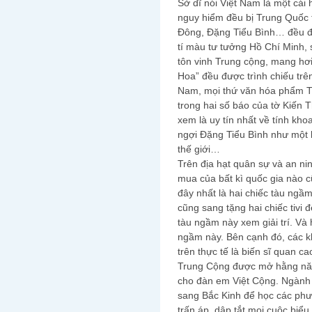
Sở dĩ nói Việt Nam là một cái h
nguy hiểm đều bị Trung Quốc 
Đông, Đặng Tiểu Bình… đều đ
tí màu tư tưởng Hồ Chí Minh,
tôn vinh Trung cộng, mang hơi
Hoa” đều được trình chiếu trê
Nam, mọi thứ văn hóa phẩm Tr
trong hai số báo của tờ Kiến 
xem là uy tín nhất về tính kho
ngợi Đặng Tiểu Bình như một l
thế giới…
Trên địa hạt quân sự và an ni
mua của bất kì quốc gia nào 
đây nhất là hai chiếc tàu ng
cũng sang tặng hai chiếc tivi 
tàu ngầm này xem giải trí. Và h
ngầm này. Bên cạnh đó, các 
trên thực tế là biến sĩ quan c
Trung Cộng được mở hằng năm 
cho đàn em Việt Cộng. Ngành 
sang Bắc Kinh để học các phư
trấn áp, dập tắt mọi cuộc biể