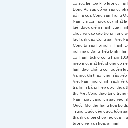
có sức lan tỏa khó lường. Tại
Đông Âu sụp đổ và sau cú ph
số má của Cộng sản Trung Quố
Nam chỉ còn nước duy nhất là 
biết được điểm mạnh của mìn
chức vụ cao cấp trong trung 
lực lãnh đạo Cộng sản Việt Na
Cộng từ sau hội nghị Thành Đô
nghị này, Đặng Tiểu Bình nhì
có thành tích ở công hàm 19
méo mó, mất hết phong độ nên
lãnh đạo, chẳng còn quyền lực
Và một khi thao túng, sắp xế
Việt Nam, mọi chính sách về ki
trá hình bằng hiệp ước, thỏa 
thú Việt Cộng thao túng trung
Nam ngày càng lún sâu vào n
Quốc. Mọi thứ hàng hóa bỏ đi,
Trung Quốc đều được tuồn san
thành cái bãi chứa rác của Tru
tưởng và văn hóa, an ninh.