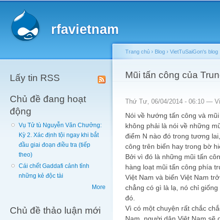
Main menu
Sk
ma
rfavietnam
co
Trang chủ
›
Blog
›
VietTuSaiGon's blog
You are here
Mũi tấn công của Tru
Lấy tin RSS
Chủ đề đang hoạt
Thứ Tư, 06/04/2014 - 06:10 —
V
động
Nói về hướng tấn công và mũi
không phải là nói về những mũ
Vụ Tử tù Nguyễn Văn Chưởng:
Kỳ 2. Xác định tội ngay khi bắt
điểm N nào đó trong tương lai
đầu giai đoạn điều tra (tiếp
công trên biển hay trong bờ hiệ
theo)
Bởi vì đó là những mũi tấn côn
Cái chết Gaddafi cảnh tỉnh
hàng loạt mũi tấn công phía t
những kẻ độc tài
Việt Nam và biến Việt Nam trở
chẳng có gì là lạ, nó chỉ giống
More
đó.
Vì có một chuyện rất chắc chắ
Chủ đề thảo luận mới
Nam, người dân Việt Nam sẽ d