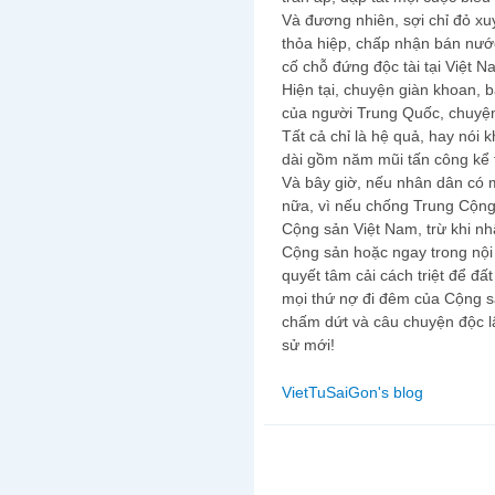
Và đương nhiên, sợi chỉ đỏ xu
thỏa hiệp, chấp nhận bán nư
cố chỗ đứng độc tài tại Việt N
Hiện tại, chuyện giàn khoan, 
của người Trung Quốc, chuyệ
Tất cả chỉ là hệ quả, hay nói 
dài gồm năm mũi tấn công kể 
Và bây giờ, nếu nhân dân có
nữa, vì nếu chống Trung Cộng
Cộng sản Việt Nam, trừ khi nh
Cộng sản hoặc ngay trong nội
quyết tâm cải cách triệt để đ
mọi thứ nợ đi đêm của Cộng 
chấm dứt và câu chuyện độc l
sử mới!
VietTuSaiGon's blog