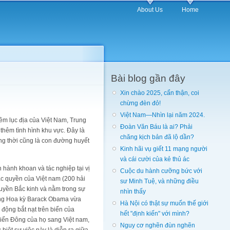
About Us
Home
Bài blog gần đây
Xin chào 2025, cẩn thận, coi
chừng đèn đỏ!
Việt Nam—Nhìn lại năm 2024.
hềm lục địa của Việt Nam, Trung
Đoàn Văn Báu là ai? Phải
hêm tình hình khu vực. Đây là
chăng kịch bản đã lộ dần?
ồng thời cũng là con đường huyết
Kinh hãi vụ giết 11 mạng người
và cái cười của kẻ thủ ác
hành khoan và tác nghiệp tại vị
Cuộc du hành cưỡng bức với
đặc quyền của Việt nam (200 hải
sư Minh Tuệ, và những điều
quyền Bắc kinh và nằm trong sự
nhìn thấy
hống Hoa kỳ Barack Obama vừa
Hà Nội có thật sự muốn thế giới
động bắt nạt trên biển của
hết "định kiến" với mình?
Biển Đông của họ sang Việt nam,
Nguy cơ nghẽn đùn nghẽn