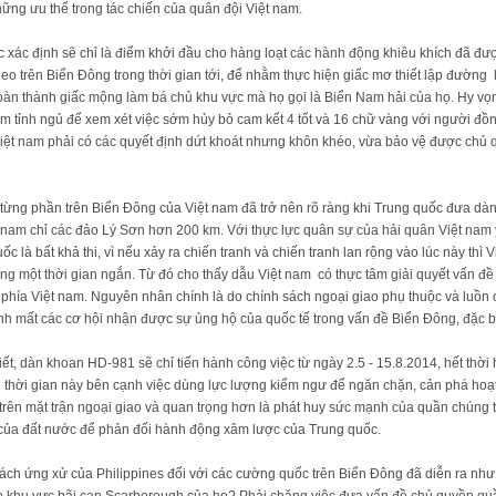
ững ưu thế trong tác chiến của quân đội Việt nam.
xác định sẽ chỉ là điểm khởi đầu cho hàng loạt các hành động khiêu khích đã đư
heo trên Biển Đông trong thời gian tới, để nhằm thực hiện giấc mơ thiết lập đường 
i hoàn thành giấc mộng làm bá chủ khu vực mà họ gọi là Biển Nam hải của họ. Hy 
m tỉnh ngủ để xem xét việc sớm hủy bỏ cam kết 4 tốt và 16 chữ vàng với người đồng
iệt nam phải có các quyết định dứt khoát nhưng khôn khéo, vừa bảo vệ được chủ 
 từng phần trên Biển Đông của Việt nam đã trở nên rõ ràng khi Trung quốc đưa d
 nam chỉ các đảo Lý Sơn hơn 200 km. Với thực lực quân sự của hải quân Việt nam 
ốc là bất khả thi, vì nếu xảy ra chiến tranh và chiến tranh lan rộng vào lúc này thì
ong một thời gian ngắn. Từ đó cho thấy dẫu Việt nam có thực tâm giải quyết vấn đ
hía Việt nam. Nguyên nhân chính là do chính sách ngoại giao phụ thuộc và luồn c
nh mất các cơ hội nhận được sự ủng hộ của quốc tế trong vấn đề Biển Đông, đặc bi
iết, dàn khoan HD-981 sẽ chỉ tiến hành công việc từ ngày 2.5 - 15.8.2014, hết thời
g thời gian này bên cạnh việc dùng lực lượng kiểm ngư để ngăn chặn, cản phá hoạ
 trên mặt trận ngoại giao và quan trọng hơn là phát huy sức mạnh của quần chúng t
của đất nước để phản đối hành động xâm lược của Trung quốc.
cách ứng xử của Philippines đối với các cường quốc trên Biển Đông đã diễn ra n
khu vực bãi cạn Scarborough của họ? Phải chăng việc đưa vấn đề chủ quyền qu