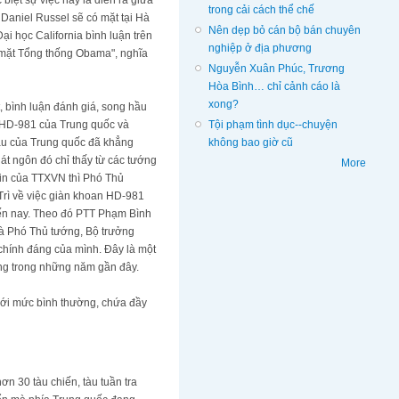
iệt sự việc này là diễn ra giữa
trong cải cách thể chế
Daniel Russel sẽ có mặt tại Hà
Nên dẹp bỏ cán bộ bán chuyên
i học California bình luận trên
nghiệp ở địa phương
o mặt Tổng thống Obama", nghĩa
Nguyễn Xuân Phúc, Trương
Hòa Bình… chỉ cảnh cáo là
xong?
t, bình luận đánh giá, song hầu
Tội phạm tình dục--chuyện
n HD-981 của Trung quốc và
không bao giờ cũ
ầu của Trung quốc đã khẳng
át ngôn đó chỉ thấy từ các tướng
More
 tin của TTXVN thì Phó Thủ
rì về việc giàn khoan HD-981
 đến nay. Theo đó PTT Phạm Bình
là Phó Thủ tướng, Bộ trưởng
chính đáng của mình. Đây là một
ung trong những năm gần đây.
dưới mức bình thường, chứa đầy
ơn 30 tàu chiến, tàu tuần tra