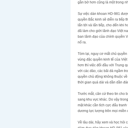
gần bờ hơn cũng là một trong nh
Sự việc dàn khoan HD-981 được 
quyền Bắc kinh sẽ diễn ra tiếp t
lấn tới và lấn tiếp, cho đến kh
đã làm cho giới lãnh đạo Việt na
ban lãnh đạo của chính quyền V
nổ ra.
Tóm lại, nguy cơ mất chủ quyền
vùng đặc quyền kinh tế của Việt
hơn thì việc đối đầu với Trung qu
với các đảo, các bãi đá ngầm tr
quyền chủ động không thuộc về p
thời gian quá dài và dần dần đá
Trước mắt, căn cứ theo tin cho b
sang khu vực khác. Do vậy tron
mặt khác cần tích cực đấu tranh
dương lực lượng trên mọi miền 
Về lâu dài, hãy xem và học hỏi 
dám đưa dàn khoan HD-981 vào 