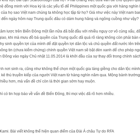
 hệ đồng minh với Hoa kỳ là các yếu tố để Philippines một quốc gia với hàng nghìn 
 của họ sao Việt nam chúng ta không học tập từ họ? Giá như việc này Việt nam ban
thì đến ngày hôm nay Trung quốc đâu có dám hung hăng và ngông cuồng như vậy?
âm lược trên Biển Đông một lần nữa đã bắt đầu với nhiều nguy cơ vô cùng xấu, đâ
giao, khi mà mưu đồ bá quyền của Trung quốc đã quá rõ ràng không còn phải bàn c
hy sinh quyền lợi của mình để đặt quyền lợi dân tộc và chủ quyền đất nước lên trên
 thông tin (chưa kiểm chứng) chính quyền Việt nam sẽ bật đèn xanh để cho phép ng
ển Đông vào ngày Chủ nhật 11.05.2014 là khởi đầu của sự thay đổi trong chính sá
h nơi sinh ra, cũng như không thể chọn một quốc gia láng giềng cho dân tộc mình.
là kẻ thù truyền kiếp của người Việt nam từ hàng nghìn năm qua. Mộng bành trướ
 nhiều hơn, mà vấn đề chỉ còn là thời gian sớm hay muộn.
thì có tin họp báo về vấn đề Biển Đông, thì mọi việc đã rõ hơn nhiều.
 Kami. Bài viết không thể hiện quan điểm của Đài Á châu Tự do RFA