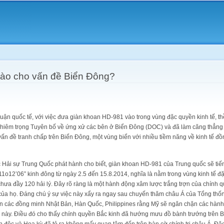
Skip to
main
content
 nào cho vấn đề Biển Đông?
luận quốc tế, với việc đưa giàn khoan HD-981 vào trong vùng đặc quyền kinh tế, t
ghiêm trọng Tuyên bố về ứng xử các bên ở Biển Đông (DOC) và đã làm căng thẳng t
vấn đề tranh chấp trên Biển Đông, một vùng biển với nhiều tiềm năng về kinh tế đ
Hải sự Trung Quốc phát hành cho biết, giàn khoan HD-981 của Trung quốc sẽ tiến 
 111o12’06” kinh đông từ ngày 2.5 đến 15.8.2014, nghĩa là nằm trong vùng kinh tế 
 chưa đầy 120 hải lý. Đây rõ ràng là một hành động xâm lược trắng trợn của chính 
ản của họ. Đáng chú ý sự việc này xẩy ra ngay sau chuyến thăm châu Á của Tổng t
 an các đồng minh Nhật Bản, Hàn Quốc, Philippines rằng Mỹ sẽ ngăn chặn các hành 
a này. Điều đó cho thấy chính quyền Bắc kinh đã hướng mưu đồ bành trướng trên 