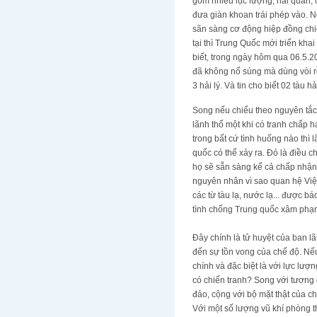
gồm nhiều lục lượng, hải quân, 
đưa giàn khoan trái phép vào. 
sãn sàng cơ động hiệp đồng chiế
tại thì Trung Quốc mới triển kh
biết, trong ngày hôm qua 06.5.2
đã không nổ súng mà dùng vòi r
3 hải lý. Và tin cho biết 02 tàu
Song nếu chiểu theo nguyên tắc 
lãnh thổ một khi có tranh chấp 
trong bất cứ tình huống nào thì
quốc có thể xảy ra. Đó là điều 
họ sẽ sẵn sàng kể cả chấp nhận 
nguyên nhân vì sao quan hệ Việ
các từ tàu lạ, nước lạ... được b
tình chống Trung quốc xâm phạm
Đây chính là tử huyệt của ban l
đến sự tồn vong của chế độ. Nếu 
chính và đặc biệt là với lực lư
có chiến tranh? Song với tương 
đảo, cộng với bộ mặt thật của ch
Với một số lượng vũ khí phòng t