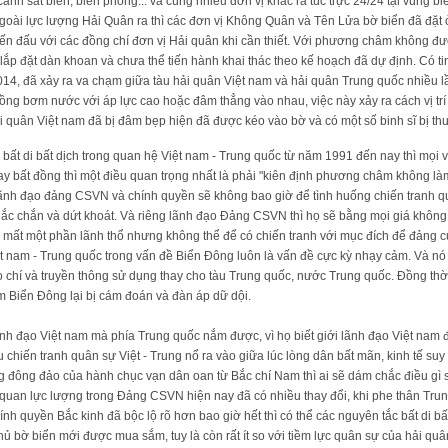
cảnh sát biển, biên phòng... và cùng nhiều đơn vị khác ra túc trực 24/24 tại vùng 
Ngoài lực lượng Hải Quân ra thì các đơn vị Không Quân và Tên Lửa bờ biển đã đặ
n đấu với các đồng chí đơn vị Hải quân khi cần thiết. Với phương châm không đư
ai lắp đặt dàn khoan và chưa thể tiến hành khai thác theo kế hoạch đã dự định. Có
014, đã xảy ra va chạm giữa tàu hải quân Việt nam và hải quân Trung quốc nhiều l
ồng bơm nước với áp lực cao hoặc đâm thẳng vào nhau, việc này xảy ra cách vị t
 hải quân Việt nam đã bị đâm bẹp hiện đã được kéo vào bờ và có một số binh sĩ bị t
bất di bất dịch trong quan hệ Việt nam - Trung quốc từ năm 1991 đến nay thì mọi
hay bất đồng thì một điều quan trọng nhất là phải "kiên định phương châm không làm
 lãnh đạo đảng CSVN và chính quyền sẽ không bao giờ để tình huống chiến tranh 
chắc chắn và dứt khoát. Và riêng lãnh đạo Đảng CSVN thì họ sẽ bằng mọi giá không 
mất một phần lãnh thổ nhưng không thể để có chiến tranh với mục đích để đảng c
t nam - Trung quốc trong vấn đề Biển Đông luôn là vấn đề cực kỳ nhạy cảm. Và n
áo chí và truyền thông sử dụng thay cho tàu Trung quốc, nước Trung quốc. Đồng thời 
 Biển Đông lại bị cám đoán và đàn áp dữ dội.
ãnh đạo Việt nam mà phía Trung quốc nắm được, vì họ biết giới lãnh đạo Việt nam đã
chiến tranh quân sự Việt - Trung nổ ra vào giữa lúc lòng dân bất mãn, kinh tế suy
ợng đông đảo của hành chục vạn dân oan từ Bắc chí Nam thì ai sẽ dám chắc điều gì 
quan lực lượng trong Đảng CSVN hiện nay đã có nhiều thay đổi, khi phe thân Trun
ính quyền Bắc kinh đã bộc lộ rõ hơn bao giờ hết thì có thể các nguyên tắc bất di bấ
hủ bờ biển mới được mua sắm, tuy là còn rất ít so với tiềm lực quân sự của hải quâ