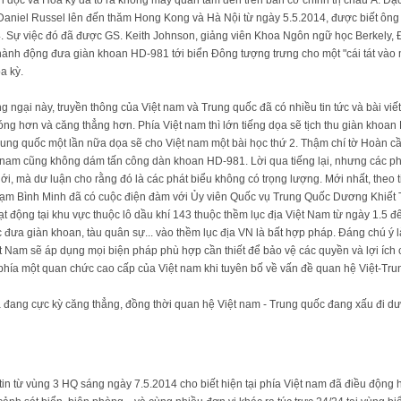
độc và Hoa kỳ đã tỏ ra không mấy quan tâm đến trên bàn cờ chính trị châu Á. Đặc b
Daniel Russel lên đến thăm Hong Kong và Hà Nội từ ngày 5.5.2014, được biết ông 
4. Sự việc đó đã được GS. Keith Johnson, giảng viên Khoa Ngôn ngữ học Berkely, Đạ
g hành động đưa giàn khoan HD-981 tới biển Đông tượng trưng cho một "cái tát và
a kỳ.
 ngại này, truyền thông của Việt nam và Trung quốc đã có nhiều tin tức và bài viế
ng hơn và căng thẳng hơn. Phía Việt nam thì lớn tiếng dọa sẽ tịch thu giàn khoa
ung quốc một lần nữa dọa sẽ cho Việt nam một bài học thứ 2. Thậm chí tờ Hoàn c
ệt nam cũng không dám tấn công dàn khoan HD-981. Lời qua tiếng lại, nhưng các ph
iới, mà dư luận cho rằng đó là các phát biểu không có trọng lượng. Mới nhất, theo
ạm Bình Minh đã có cuộc điện đàm với Ủy viên Quốc vụ Trung Quốc Dương Khiết T
t động tại khu vực thuộc lô dầu khí 143 thuộc thềm lục địa Việt Nam từ ngày 1.5
đưa giàn khoan, tàu quân sự... vào thềm lục địa VN là bất hợp pháp. Đáng chú ý 
 Nam sẽ áp dụng mọi biện pháp phù hợp cần thiết để bảo vệ các quyền và lợi ích 
ừ phía một quan chức cao cấp của Việt nam khi tuyên bố về vấn đề quan hệ Việt-Tr
à đang cực kỳ căng thẳng, đồng thời quan hệ Việt nam - Trung quốc đang xấu đi 
tin từ vùng 3 HQ sáng ngày 7.5.2014 cho biết hiện tại phía Việt nam đã điều động h