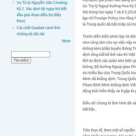
một quốc gia phần nào đang đơn 
Vụ Tử tù Nguyễn Văn Chưởng:
lúc Trợ lý Ngoại trưởng Hoa Kỳ 
Kỳ 2. Xác định tội ngay khi bắt
Nội trong hai ngày 7 và 8.5.201
đầu giai đoạn điều tra (tiếp
tạp chí Foreign Policy cho rằn
theo)
là Trung quốc đã bất chấp cả Ho
Cái chết Gaddafi cảnh tỉnh
những kẻ độc tài
Trước diễn biến phức tạp và đáng
More
như càng làm cho sự việc này nó
không kém phần truyền thông Tr
Biểu mẫu tìm kiếm
Tìm kiếm
định rằng bất kể thế nào thì Vi
lĩnh tư lệnh các quân khu biên g
tướng, Bộ trưởng Ngoại giao Ph
và nhiều tàu của Trung Quốc hoạ
Minh đã khẳng định: Trung Quốc 
Phạm Bình Minh khẳng định Việt
động thái hiếm thấy và ít gặp t
Điều đó chứng tỏ tình hình đã v
bất trắc.
Trên thực tế, theo một số nguồn 