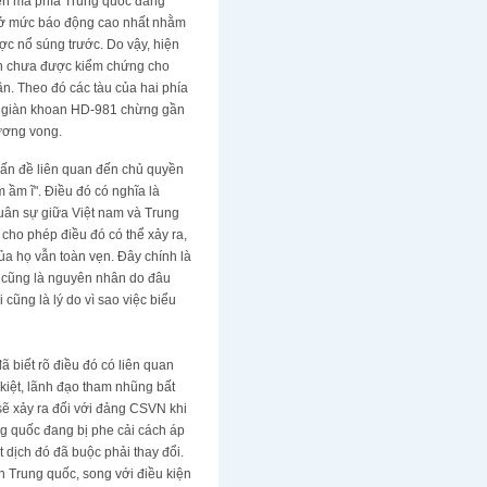
biển mà phía Trung quốc đang
t ở mức báo động cao nhất nhằm
ợc nổ súng trước. Do vậy, hiện
 tin chưa được kiểm chứng cho
ần. Theo đó các tàu của hai phía
rí giàn khoan HD-981 chừng gần
hương vong.
 vấn đề liên quan đến chủ quyền
 ầm ĩ". Điều đó có nghĩa là
quân sự giữa Việt nam và Trung
cho phép điều đó có thể xảy ra,
ủa họ vẫn toàn vẹn. Đây chính là
ó cũng là nguyên nhân do đâu
cũng là lý do vì sao việc biểu
 biết rõ điều đó có liên quan
 kiệt, lãnh đạo tham nhũng bất
sẽ xảy ra đối với đảng CSVN khi
g quốc đang bị phe cải cách áp
t dịch đó đã buộc phải thay đổi.
n Trung quốc, song với điều kiện