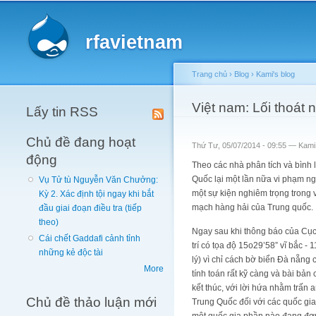
Main menu
rfavietnam
Trang chủ
›
Blog
›
Kami's blog
You are here
Việt nam: Lối thoát
Lấy tin RSS
Chủ đề đang hoạt
Thứ Tư, 05/07/2014 - 09:55 —
Kami
động
Theo các nhà phân tích và bình 
Quốc lại một lần nữa vi phạm n
Vụ Tử tù Nguyễn Văn Chưởng:
một sự kiện nghiêm trọng trong 
Kỳ 2. Xác định tội ngay khi bắt
mạch hàng hải của Trung quốc.
đầu giai đoạn điều tra (tiếp
theo)
Ngay sau khi thông báo của Cục 
Cái chết Gaddafi cảnh tỉnh
trí có tọa độ 15o29’58” vĩ bắc -
những kẻ độc tài
lý) vì chỉ cách bờ biển Đà nẵng
More
tính toán rất kỹ càng và bài b
kết thúc, với lời hứa nhằm trấn
Chủ đề thảo luận mới
Trung Quốc đối với các quốc gi