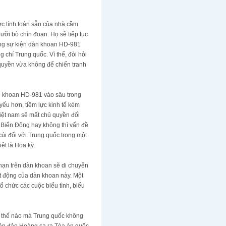
ợc tính toán sẵn của nhà cầm
lưỡi bò chín đoạn. Họ sẽ tiếp tục
vọng sự kiện dàn khoan HD-981
 chí Trung quốc. Vì thế, đòi hỏi
quyền vừa không để chiến tranh
àn khoan HD-981 vào sâu trong
yếu hơn, tiềm lực kinh tế kém
 Việt nam sẽ mất chủ quyền đối
ề Biển Đông hay không thì vấn đề
úi đối với Trung quốc trong một
ệt là Hoa kỳ.
 hạn trên dàn khoan sẽ di chuyển
t động của dàn khoan này. Một
ổ chức các cuộc biểu tình, biểu
hư thế nào mà Trung quốc không
ần đảo Hoàng sa ra Tòa án quốc