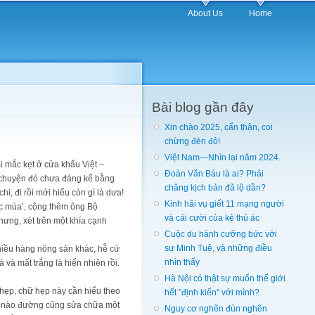
About Us
Home
Bài blog gần đây
Xin chào 2025, cẩn thận, coi
chừng đèn đỏ!
Việt Nam—Nhìn lại năm 2024.
 mắc kẹt ở cửa khẩu Việt –
Đoàn Văn Báu là ai? Phải
g chuyện đó chưa đáng kể bằng
chăng kịch bản đã lộ dần?
i, đi rồi mới hiểu còn gì là dưa!
Kinh hãi vụ giết 11 mạng người
ợc mùa’, cộng thêm ông Bộ
và cái cười của kẻ thủ ác
hưng, xét trên một khía cạnh
Cuộc du hành cưỡng bức với
sư Minh Tuệ, và những điều
hiều hàng nông sản khác, hễ cứ
nhìn thấy
và mất trắng là hiển nhiên rồi.
Hà Nội có thật sự muốn thế giới
hẹp, chữ hẹp này cần hiểu theo
hết "định kiến" với mình?
ăm nào đường cũng sửa chữa một
Nguy cơ nghẽn đùn nghẽn