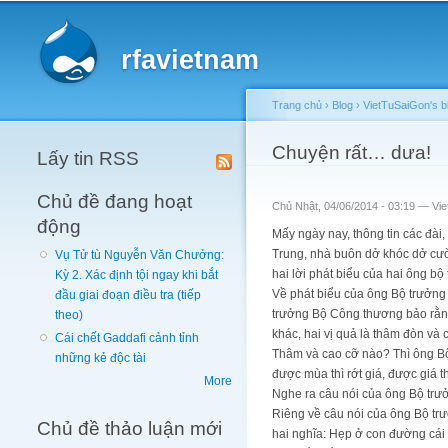
Main menu
rfavietnam
Trang chủ
›
Blog
›
VietTuSaiGon's b
You are here
Chuyện rất… dưa!
Lấy tin RSS
Chủ đề đang hoạt
Chủ Nhật, 04/06/2014 - 03:19 —
Vi
động
Mấy ngày nay, thông tin các đà
Trung, nhà buôn dở khóc dở cườ
Vụ Tử tù Nguyễn Văn Chưởng:
hai lời phát biểu của hai ông bộ
Kỳ 2. Xác định tội ngay khi bắt
Về phát biểu của ông Bộ trưởng
đầu giai đoạn điều tra (tiếp
trưởng Bộ Công thương bảo rằng 
theo)
khác, hai vị quả là thâm đòn và 
Cái chết Gaddafi cảnh tỉnh
Thâm và cao cỡ nào? Thì ông Bộ 
những kẻ độc tài
được mùa thì rớt giá, được giá 
More
Nghe ra câu nói của ông Bộ trư
Riêng về câu nói của ông Bộ tr
Chủ đề thảo luận mới
hai nghĩa: Hẹp ở con đường cái