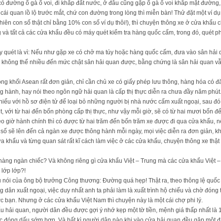
ó đường ổ gà ổ voi, đi khắp đất nước, ở đâu cũng gặp ổ gà ổ voi khắp mặt đường,
i quan lồ lộ trước mắt, chứ con đường trong lòng thì miễn bàn! Thử đặt một ví dụ,
n con số thật chỉ bằng 10% con số ví dụ thôi!), thì chuyện thông xe ở cửa khẩu chằ
 và tất cả các cửa khẩu đều có máy quét kiểm tra hàng quốc cấm, trong đó, quét p
y quét là vì: Nếu như gặp xe có chở ma túy hoặc hàng quốc cấm, đưa vào sân hải 
 không thể nhiều đến mức chật sân hải quan được, bằng chứng là sân hải quan vẫn
rong khối Asean rất đơn giản, chỉ cần chủ xe có giấy phép lưu thông, hàng hóa có 
ông hành, hay nói theo ngôn ngữ hải quan là cấp thị thực diễn ra chưa đầy năm phú
chiếu với hồ sơ điện tử để loại bỏ những người bị nhà nước cấm xuất ngoại, sau đ
 với từ hai đến bốn phòng cấp thị thực, như vậy mỗi giờ, sẽ có từ hai mươi bốn 
o giờ hành chính thì có được từ hai trăm đến bốn trăm xe được đi qua cửa khẩu, n
 số sẽ lên đến cả ngàn xe được thông hành mỗi ngày, mọi việc diễn ra đơn giản, khô
cửa khẩu và từng quan sát rất kĩ cách làm việc ở các cửa khẩu, chuyện thông xe th
e hàng ngàn chiếc? Và không riêng gì cửa khẩu Việt – Trung mà các cửa khẩu Việt 
 lớp lớp?!
 nói của ông bộ trưởng Công thương: Đường quá hẹp! Thật ra, theo thông lệ quốc t
 dân xuất ngoại, việc duy nhất anh ta phải làm là xuất trình hộ chiếu và chờ đóng 
c bạn. Nhưng ở các cửa khẩu Việt Nam thì chuyện này là một cái chợ phi lý.
ấu hải quan, người dân đều được gợi ý nhớ kẹp một tờ tiền, mệnh giá thấp nhất là 
 đóng dấu sớm hơn. Và bất kì người dân nào khi vào cửa hải quan đều gặp một đ