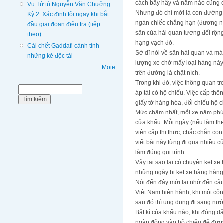
cách bầy hầy và năm nào cũng c
Vụ Tử tù Nguyễn Văn Chưởng:
Nhưng đó chỉ mới là con đường cá
Kỳ 2. Xác định tội ngay khi bắt
ngàn chiếc chẳng hạn (đương nhiê
đầu giai đoạn điều tra (tiếp
sân của hải quan tương đối rộng
theo)
hạng vạch đỏ.
Cái chết Gaddafi cảnh tỉnh
Sở dĩ nói về sân hải quan và má
những kẻ độc tài
lượng xe chở mấy loại hàng này
More
trên đường là chật ních.
Trong khi đó, việc thông quan t
Biểu mẫu tìm kiếm
Tìm kiếm
áp tải có hộ chiếu. Việc cấp th
giấy tờ hàng hóa, đối chiếu hộ 
Mức chậm nhất, mỗi xe năm phút,
cửa khẩu. Mỗi ngày (nếu làm the
viên cấp thị thực, chắc chắn con
viết bài này từng đi qua nhiều 
làm đúng qui trình.
Vậy tại sao lại có chuyện kẹt x
những ngày bị kẹt xe hàng hàng
Nói đến đây mới lại nhớ đến câu
Việt Nam hiện hành, khi một công
sau đó thì ung dung đi sang nướ
Bất kì của khẩu nào, khi đóng d
ngàn đồng vào hộ chiếu để được