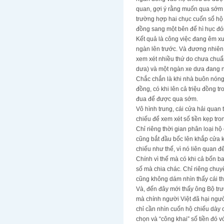
quan, gợi ý rằng muốn qua sớm t
trường hợp hai chục cuốn sổ hộ
đồng sang một bên để hì hục đó
Kết quả là công việc đang êm 
ngàn lên trước. Và đương nhiên, 
xem xét nhiều thứ do chưa chuẩn
dưa) và một ngàn xe dưa đang 
Chắc chắn là khi nhà buôn nón
đồng, có khi lên cả triệu đồng 
đua để được qua sớm.
Vô hình trung, cái cửa hải quan
chiếu để xem xét số tiền kẹp tro
Chỉ riêng thời gian phân loại h
cũng bắt đầu bốc lên khắp cửa kh
chiếu như thế, vì nó liên quan đ
Chính vì thế mà có khi cả bốn ba
số mà chia chác. Chỉ riêng chu
cũng không dám nhìn thấy cái th
Và, đến đây mới thấy ông Bộ trư
mà chính người Việt đã hại ngư
chỉ cần nhìn cuốn hộ chiếu dày 
chọn và “công khai” số tiền đó 