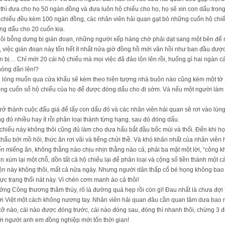
hì đưa cho họ 50 ngàn đồng và đưa luôn hộ chiếu cho họ, họ sẽ xin con dấu trong
 chiếu đều kèm 100 ngàn đồng, các nhân viên hải quan gạt bỏ những cuốn hộ chi
ng dấu cho 20 cuốn kia.
xuôi bỗng dưng bị gián đoạn, những người xếp hàng chờ phải dạt sang một bên 
việc gián đoạn này tốn hết ít nhất nửa giờ đồng hồ mới vãn hồi như ban đầu được vì
 bị… Chỉ mới 20 cái hộ chiếu mà mọi việc đã đảo lộn lên rồi, huống gì hai ngàn cái
nóng dần lên!?
g lòng muốn qua cửa khẩu sẽ kèm theo hiện tượng nhà buôn nào cũng kèm một t
trong cuốn sổ hộ chiếu của họ để được đóng dấu cho đi sớm. Và nếu một người làm 
 trở thành cuộc đấu giá để lấy con dấu đỏ và các nhân viên hải quan sẽ rơi vào lún
ng đó nhiều hay ít rồi phân loại thành từng hạng, sau đó đóng dấu.
ộ chiếu này không thôi cũng đủ làm cho dưa hấu bắt đầu bốc mùi và thối. Đến khi h
ẩu bởi mồ hôi, thức ăn rơi vãi và tiếng chửi thề. Và khó khăn nhất của nhân viên 
ến miếng ăn, không thằng nào chịu nhịn thằng nào cả, phải ba mặt một lời, “công k
n xúm lại một chỗ, dồn tất cả hộ chiếu lại để phân loại và cộng số tiền thành một cá
yện này không thôi, mất cả nửa ngày. Nhưng người dân thấp cổ bé họng không bao 
ực trạng thối nát này. Vì chén cơm manh áo cả thôi!
ởng Công thương thâm thúy, rõ là đường quá hẹp rồi còn gì! Đau nhất là chưa đợi
ời Việt một cách không nương tay. Nhân viên hải quan đâu cần quan tâm dưa bao n
cỡ nào, cái nào được đóng trước, cái nào đóng sau, đóng thì nhanh thôi, chừng 3 đ
với người anh em đồng nghiệp mới tốn thời gian!