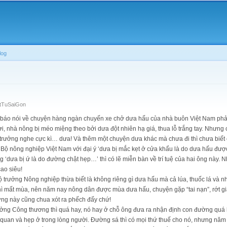
Skip to
main
content
log
etTuSaiGon
i, báo nói về chuyện hàng ngàn chuyến xe chở dưa hấu của nhà buôn Việt Nam phải
i, nhà nông bị méo miệng theo bởi dưa đột nhiên hạ giá, thua lỗ trắng tay. Nhưn
 trưởng nghe cực kì… dưa! Và thêm một chuyện dưa khác mà chưa đi thì chưa biết ch
 Bộ nông nghiệp Việt Nam với đại ý ‘dưa bị mắc kẹt ở cửa khẩu là do dưa hấu đư
‘dưa bị ứ là do đường chật hẹp…’ thì có lẽ miễn bàn về trí tuệ của hai ông này. N
cao siêu!
trưởng Nông nghiệp thừa biết là không riêng gì dưa hấu mà cả lúa, thuốc lá và n
thì mất mùa, nên năm nay nông dân được mùa dưa hấu, chuyện gặp “tai nạn”, rớt giá 
ởng này cũng chua xót ra phếch đấy chứ!
ưởng Công thương thì quá hay, nó hay ở chỗ ông đưa ra nhận định con đường quá 
 quan và hẹp ở trong lòng người. Đường sá thì có mọi thứ thuế cho nó, nhưng n