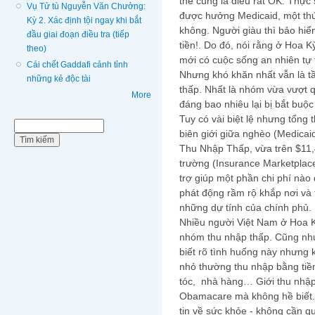
thế cũng là điều rất OK. Thực
Vụ Tử tù Nguyễn Văn Chưởng:
được hưởng Medicaid, một thứ
Kỳ 2. Xác định tội ngay khi bắt
không. Người giàu thì bảo hiểm
đầu giai đoạn điều tra (tiếp
tiền!. Do đó, nói rằng ở Hoa 
theo)
mới có cuộc sống an nhiên tự tạ
Cái chết Gaddafi cảnh tỉnh
Nhưng khó khăn nhất vẫn là tầ
những kẻ độc tài
thấp. Nhất là nhóm vừa vượt 
More
đáng bao nhiêu lại bị bắt buộ
Tuy có vài biệt lệ nhưng tổng 
Biểu mẫu tìm kiếm
Tìm kiếm
biên giới giữa nghèo (Medicai
Thu Nhập Thấp, vừa trên $11,
trường (Insurance Marketplace
trợ giúp một phần chi phí nà
phát động rầm rộ khắp nơi và 
những dự tính của chính phủ.
Nhiều người Việt Nam ở Hoa Kỳ
nhóm thu nhập thấp. Cũng như
biết rõ tình huống này nhưng 
nhỏ thường thu nhập bằng tiề
tóc, nhà hàng… Giới thu nhập 
Obamacare mà không hề biết. 
tin về sức khỏe - không cần 