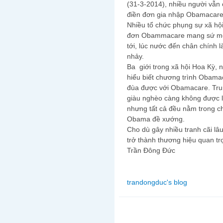
(31-3-2014), nhiều người vẫn
điền đơn gia nhập Obamacare
Nhiều tổ chức phụng sự xã hội
đơn Obammacare mang sứ mện
tới, lúc nước đến chân chính 
nhảy.
Ba giới trong xã hội Hoa Kỳ, n
hiểu biết chương trình Obam
đùa được với Obamacare. Trung
giàu nghèo càng không được lơ
nhưng tất cả đều nằm trong ch
Obama đề xướng.
Cho dù gây nhiều tranh cãi l
trở thành thương hiệu quan trọ
Trần Đông Đức
trandongduc's blog