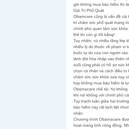
giờ không mua bảo hiểm thì l
Giá Trị Phổ Quát
Obamcare cũng là vấn đề cải t
trị chăm sóc phổ quát mang t
chính phủ quan tâm sức khỏe. 
thế thì còn gì tốt bằng!.
Tuy nhiên, có nhiều tầng lớp 
nhiều lý do thuộc về phạm vi tư
buộc tự do của con người vào
lánh đời hòa nhập vào thiên n
suối cũng phải có hồ sơ sức k
chọn cá nhân và cách điều trị
chăm sóc sức khỏe xưa nay vố
hay không mua bảo hiểm là lựa
Obamacare chế tài, họ không
khi nói không với chính phủ c
Tuy tranh luận giữa hai trườn
bảo hiểm này rất kịch liệt n
nhận.
Chương trình Obamacare được
hoạt mang tính cộng đồng. Nh