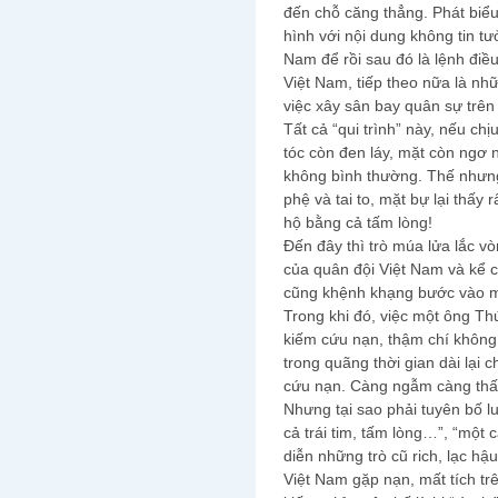
đến chỗ căng thẳng. Phát biể
hình với nội dung không tin t
Nam để rồi sau đó là lệnh điều
Việt Nam, tiếp theo nữa là n
việc xây sân bay quân sự trê
Tất cả “qui trình” này, nếu ch
tóc còn đen láy, mặt còn ngơ
không bình thường. Thế nhưng
phệ và tai to, mặt bự lại thấy
hộ bằng cả tấm lòng!
Đến đây thì trò múa lửa lắc v
của quân đội Việt Nam và kể 
cũng khệnh khạng bước vào má
Trong khi đó, việc một ông T
kiếm cứu nạn, thậm chí không
trong quãng thời gian dài lại
cứu nạn. Càng ngẫm càng thấy
Nhưng tại sao phải tuyên bố l
cả trái tim, tấm lòng…”, “một c
diễn những trò cũ rich, lạc hậ
Việt Nam gặp nạn, mất tích tr