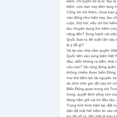
kiếm, chỉ tuyên bố là bị “tàu l
kiếm, cứu nạn này tiềm tàng
Cũng xin nói thêm, chưa bao 
náo động như hiện nay, tàu c
cuộc, thử hỏi, nếu chỉ tìm ki
tàu chuyên dụng tìm kiếm cứu
nặng đến? Song hành với việc
Quốc đưa ra để xuất cần xây 
là ý đồ gì?
Và tại sao nhà cầm quyền Việ
Quốc tiến vào vùng biển Việt 
đâu, diễn không ra diễn, thật 
cứu nạn? Và cũng đừng quên m
không chiếm được biển Đông, 
mọi thứ tiềm lực tài nguyên v
dù nhìn trên góc độ nào thì nó
Biển Đông quan trọng với Tru
trọng, quyết định sống còn c
đang nắm giữ vai trò đầu tàu,
Trong tình hình hiện tại, đất 
dân đã mất hết niềm tin vào
lực đã nổ ra, đặc biệt là bạo 