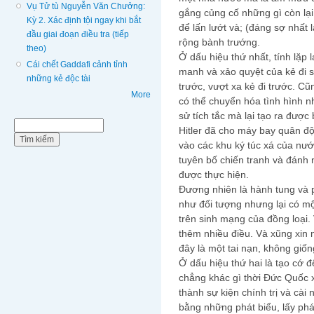
Vụ Tử tù Nguyễn Văn Chưởng:
gắng củng cố những gì còn lại 
Kỳ 2. Xác định tội ngay khi bắt
để lấn lướt và; (đáng sợ nhất
đầu giai đoạn điều tra (tiếp
rộng bành trướng.
theo)
Ở dấu hiệu thứ nhất, tính lặp 
Cái chết Gaddafi cảnh tỉnh
manh và xảo quyệt của kẻ đi sa
những kẻ độc tài
trước, vượt xa kẻ đi trước. Cũ
More
có thể chuyển hóa tình hình n
sử tích tắc mà lại tạo ra được
Biểu mẫu tìm kiếm
Tìm kiếm
Hitler đã cho máy bay quân đ
vào các khu ký túc xá của nướ
tuyên bố chiến tranh và đánh 
được thực hiện.
Đương nhiên là hành tung và 
như đối tượng nhưng lại có mộ
trên sinh mạng của đồng loại.
thêm nhiều điều. Và xũng xin 
đây là một tai nạn, không giố
Ở dấu hiệu thứ hai là tạo cớ để
chẳng khác gì thời Đức Quốc 
thành sự kiện chính trị và cài 
bằng những phát biểu, lấy phát