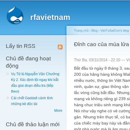
Main menu
Sk
ma
rfavietnam
co
Trang chủ
›
Blog
›
VietTuSaiGon's blog
You are here
Đỉnh cao của múa lửa
Lấy tin RSS
Chủ đề đang hoạt
Thứ Ba, 03/11/2014 - 22:10 —
V
động
Bắt đầu từ ngày 8 tháng 3, sa
200 của hãng hàng không Mal
Vụ Tử tù Nguyễn Văn Chưởng:
Kỳ 2. Xác định tội ngay khi bắt
nhiều nước, thông tin Việt Na
đầu giai đoạn điều tra (tiếp
ninh, quân sự, giao thông vận 
theo)
lắc vòng cũng bắt đầu. Nhưng,
Cái chết Gaddafi cảnh tỉnh
mạng và không riêng gì 239 s
những kẻ độc tài
hàng chục triệu sinh mạng kh
Nói như vậy nghe có vẻ cường
More
gân. Nhưng trên thực tế, có ba
của chiếc máy bay này và đằn
Chủ đề thảo luận mới
một nhà nước mà là âm mưu c