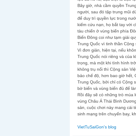
Bây giờ, nhà cầm quyền Trung
người, sau đó tập trung mũi d
để duy trì quyền lực trong nư
kiếm cứu nạn, họ bắt tay với
tàu chiến ở vùng biển phía Đ
Biển Đông coi như tạm giải qu
Trung Quốc vì tinh thần Cộng
Vì đơn giản, hiện tại, nếu khô
Trung Quốc nói riêng và của 
trọng, mà một khi tình hình t
không trụ nổi thì Cộng sản Vi
bảo chế độ, hơn bao giờ hết,
Trung Quốc, bởi chỉ có Cộng s
bờ biển và vùng biển đủ để là
Rồi đây sẽ có những trò múa 
vùng Châu Á Thái Bình Dương 
sản, cuộc chơi này mang cái t
sinh mạng trên chuyến bay, kh
VietTuSaiGon's blog