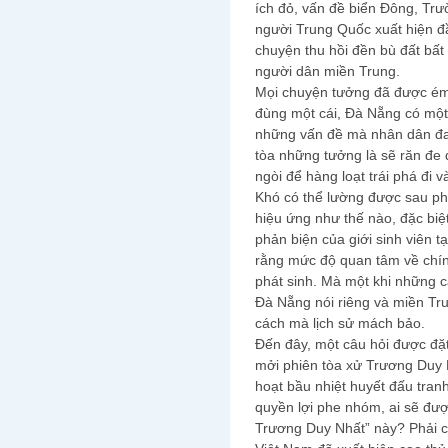
ích đỏ, vấn đề biển Đông, Trư
người Trung Quốc xuất hiện đ
chuyện thu hồi đền bù đất bất 
người dân miền Trung.
Mọi chuyện tưởng đã được ém 
đùng một cái, Đà Nẵng có một
những vấn đề mà nhân dân đan
tòa những tưởng là sẽ răn đe 
ngòi để hàng loạt trái phá đi 
Khó có thể lường được sau ph
hiệu ứng như thế nào, đặc biệ
phản biện của giới sinh viên t
rằng mức độ quan tâm về chính 
phát sinh. Mà một khi những 
Đà Nẵng nói riêng và miền Tru
cách mà lịch sử mách bảo.
Đến đây, một câu hỏi được đ
mởi phiên tòa xử Trương Duy N
hoạt bầu nhiệt huyết đấu tran
quyền lợi phe nhóm, ai sẽ được
Trương Duy Nhất” này? Phải c