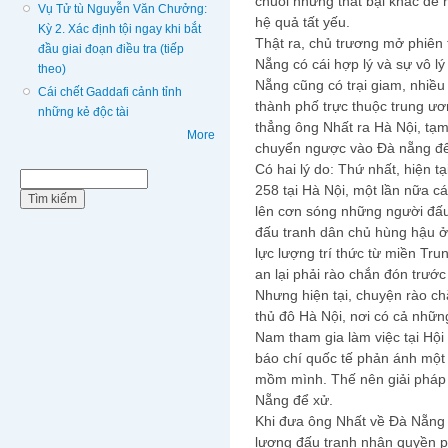
chuỗi những thất bại khác để 
Vụ Tử tù Nguyễn Văn Chưởng:
hệ quả tất yếu.
Kỳ 2. Xác định tội ngay khi bắt
Thật ra, chủ trương mở phiên 
đầu giai đoạn điều tra (tiếp
Nẵng có cái hợp lý và sự vô l
theo)
Nẵng cũng có trại giam, nhiều 
Cái chết Gaddafi cảnh tỉnh
thành phố trực thuộc trung ươ
những kẻ độc tài
thẳng ông Nhất ra Hà Nội, tạm
More
chuyển ngược vào Đà nẵng để
Có hai lý do: Thứ nhất, hiện t
Biểu mẫu tìm kiếm
Tìm kiếm
258 tại Hà Nội, một lần nữa cá
lên cơn sóng những người đấu
đấu tranh dân chủ hùng hậu ở
lực lượng trí thức từ miền Tr
an lại phải rào chắn đón trước
Nhưng hiện tại, chuyện rào c
thủ đô Hà Nội, nơi có cả nhữn
Nam tham gia làm việc tại Hộ
báo chí quốc tế phản ánh một
mồm mình. Thế nên giải pháp 
Nẵng để xử.
Khi đưa ông Nhất về Đà Nẵng x
lượng đấu tranh nhân quyền 