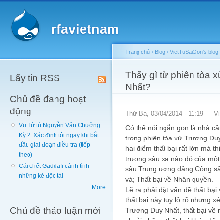
Main menu
Sk
ma
rfavietnam
co
Trang chủ
›
Blog
›
VietTuSaiGon's blog
You are here
Thấy gì từ phiên tòa 
Lấy tin RSS
Nhất?
Chủ đề đang hoạt
động
Thứ Ba, 03/04/2014 - 11:19 —
V
Vụ Tử tù Nguyễn Văn Chưởng:
Có thể nói ngắn gọn là nhà c
Kỳ 2. Xác định tội ngay khi bắt
trong phiên tòa xử Trương Du
đầu giai đoạn điều tra (tiếp
hai điểm thất bại rất lớn mà t
theo)
trương sâu xa nào đó của một 
Cái chết Gaddafi cảnh tỉnh
sậu Trung ương đảng Cộng sản
những kẻ độc tài
và; Thất bại về Nhân quyền.
More
Lẽ ra phải đặt vấn đề thất bại
thất bại này tuy lộ rõ nhưng x
Chủ đề thảo luận mới
Trương Duy Nhất, thất bại về 