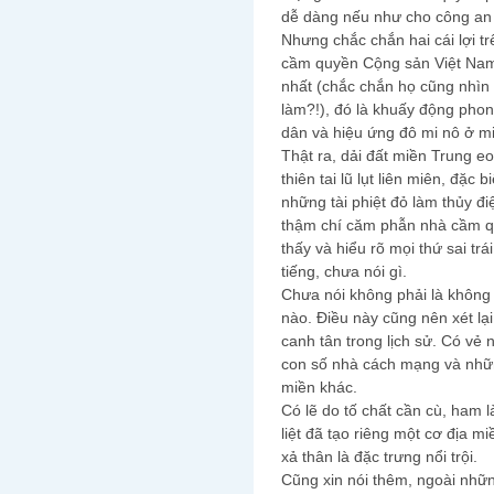
dễ dàng nếu như cho công an 
Nhưng chắc chắn hai cái lợi tr
cầm quyền Cộng sản Việt Nam.
nhất (chắc chắn họ cũng nhìn 
làm?!), đó là khuấy động phon
dân và hiệu ứng đô mi nô ở miề
Thật ra, dải đất miền Trung e
thiên tai lũ lụt liên miên, đặc 
những tài phiệt đỏ làm thủy đ
thậm chí căm phẫn nhà cầm qu
thấy và hiểu rõ mọi thứ sai t
tiếng, chưa nói gì.
Chưa nói không phải là không n
nào. Điều này cũng nên xét l
canh tân trong lịch sử. Có vẻ 
con số nhà cách mạng và nhữn
miền khác.
Có lẽ do tố chất cần cù, ham 
liệt đã tạo riêng một cơ địa mi
xả thân là đặc trưng nổi trội.
Cũng xin nói thêm, ngoài nhữ