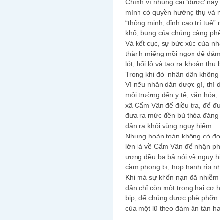
Chính vì những cái ‘được’ này
mình có quyền hưởng thụ và n
“thông minh, đỉnh cao trí tuệ
khổ, bụng của chúng càng phệ 
Và kết cục, sự bức xúc của nh
thành miếng mồi ngon để đám q
lót, hối lộ và tạo ra khoản th
Trong khi đó, nhân dân không 
Vì nếu nhân dân được gì, thì 
môi trường đến y tế, văn hóa,
xã Cẩm Vân để điều tra, để đư
đưa ra mức đền bù thỏa đáng c
dân ra khỏi vùng nguy hiểm.
Nhưng hoàn toàn không có đoà
lớn là về Cẩm Vân để nhận pho
ương đều ba bả nói về nguy h
cầm phong bì, họp hành rồi 
Khi mà sự khốn nạn đã nhiễm 
dân chỉ còn một trong hai cơ 
bịp, để chúng được phè phỡn 
của một lũ theo đám ăn tàn hay