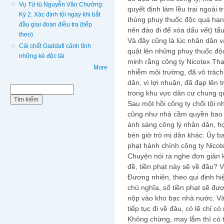
Vụ Tử tù Nguyễn Văn Chưởng:
quyết định làm lều trại ngoài t
Kỳ 2. Xác định tội ngay khi bắt
thùng phuy thuốc độc quá hạn 
đầu giai đoạn điều tra (tiếp
nên đào đi để xóa dấu vết) tẩu
theo)
Và đây cũng là lúc nhân dân v
Cái chết Gaddafi cảnh tỉnh
quật lên những phuy thuốc độ
những kẻ độc tài
minh rằng công ty Nicotex Tha
More
nhiễm môi trường, đã vô trác
dân, vì lợi nhuận, đã đạp lên
Biểu mẫu tìm kiếm
Tìm kiếm
trong khu vực dân cư chung 
Sau một hồi công ty chối tội 
cũng như nhà cầm quyền bao 
ánh sáng công lý nhân dân, họ
bèn giở trò mị dân khác: Ủy b
phạt hành chính công ty Nicot
Chuyện nói ra nghe đơn giản 
đề, tiền phạt này sẽ về đâu? 
Đương nhiên, theo qui định h
chủ nghĩa, số tiền phạt sẽ đ
nộp vào kho bạc nhà nước. Và
tiếp tục đi về đâu, có lẽ chỉ c
Không chừng, may lắm thì có 