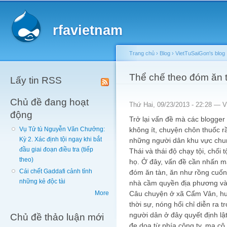
Main menu
Sk
ma
rfavietnam
co
Trang chủ
›
Blog
›
VietTuSaiGon's blog
You are here
Thể chế theo đóm ăn 
Lấy tin RSS
Chủ đề đang hoạt
Thứ Hai, 09/23/2013 - 22:28 —
V
động
Trở lại vấn đề mà các blogger
không ít, chuyện chôn thuốc r
Vụ Tử tù Nguyễn Văn Chưởng:
Kỳ 2. Xác định tội ngay khi bắt
những người dân khu vực chu
đầu giai đoạn điều tra (tiếp
Thái và thái độ chạy tội, chối
theo)
họ. Ở đây, vấn đề cần nhấn m
Cái chết Gaddafi cảnh tỉnh
đóm ăn tàn, ăn như rồng cuố
những kẻ độc tài
nhà cầm quyền địa phương và
Câu chuyện ở xã Cẩm Vân, hu
More
thời sự, nóng hổi chỉ diễn ra t
người dân ở đây quyết định lật
Chủ đề thảo luận mới
đe dọa từ phía công ty, ma c