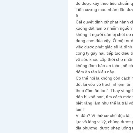
đó được xây theo tiêu chuẩn qu
Tiền xương máu nhân dân đượ
ít.
Cái quyết định xử phạt hành c
xuống đất làm ô nhiễm nguồn 
không ít người dân bị chết d
đang chơi đùa vậy! Ở một nước
việc được phát giác sẽ là đình
công ty gây hại, tiếp tục điều
về sức khỏe cấp thời cho nhân
không đảm bảo an toàn, sẽ có
đóm ăn tàn kiểu này.
Có thể nói là không còn cách
dốt lại vừa vô trách nhiệm, ă
theo đóm ăn tàn”. Thay vì ngh
dân bị khổ nạn, tìm cách móc
biết rằng làm như thế là trái
làm!
Vì đâu? Vì thứ cơ chế độc tài
lực và lòng vị kỷ, chúng được
địa phương, được phép uống 