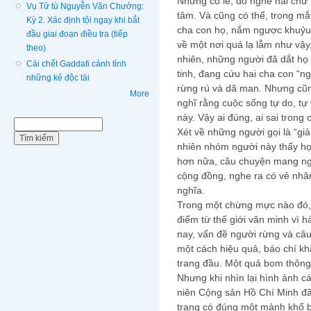
Nhưng có lẽ, do nghe hai chữ 
Vụ Tử tù Nguyễn Văn Chưởng:
tâm. Và cũng có thể, trong m
Kỳ 2. Xác định tội ngay khi bắt
cha con họ, nắm ngược khuỷu 
đầu giai đoạn điều tra (tiếp
về một nơi quá lạ lẫm như vậ
theo)
nhiên, những người đã dắt họ
Cái chết Gaddafi cảnh tỉnh
tinh, đang cứu hai cha con “n
những kẻ độc tài
rừng rú và dã man. Nhưng cũn
More
nghĩ rằng cuộc sống tự do, tự
này. Vậy ai đúng, ai sai trong
Biểu mẫu tìm kiếm
Tìm kiếm
Xét về những người gọi là “gi
nhiên nhóm người này thấy họ 
hơn nữa, câu chuyện mang ngư
cộng đồng, nghe ra có vẻ nhân
nghĩa.
Trong một chừng mực nào đó, 
điểm từ thế giới văn minh vì 
nay, vấn đề người rừng và câ
một cách hiệu quả, báo chí khắ
trang đầu. Một quả bom thông 
Nhưng khi nhìn lại hình ảnh c
niên Cộng sản Hồ Chí Minh đã t
trạng có đúng một mảnh khố b