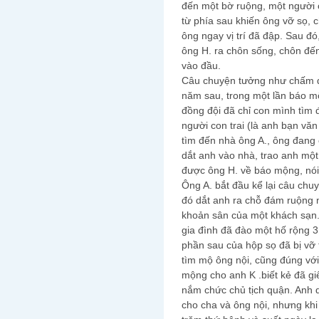
đến một bờ ruộng, một người c
từ phía sau khiến ông vỡ sọ, 
ông ngay vị trí đã đập. Sau đó
ông H. ra chôn sống, chôn đến
vào đầu.
Câu chuyện tưởng như chấm d
năm sau, trong một lần báo mộ
đồng đội đã chỉ con mình tìm
người con trai (là anh bạn văn
tìm đến nhà ông A., ông đang
dắt anh vào nhà, trao anh một 
được ông H. về báo mộng, nói
Ông A. bắt đầu kể lại câu chu
đó dắt anh ra chỗ đám ruộng n
khoản sân của một khách sạn.
gia đình đã đào một hố rộng 3
phần sau của hộp sọ đã bị vỡ 
tìm mộ ông nội, cũng đúng với
mộng cho anh K .biết kẻ đã giế
nắm chức chủ tịch quận. Anh qu
cho cha và ông nội, nhưng khi 