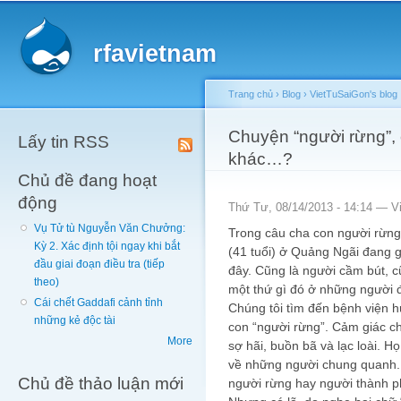
Main menu
Sk
ma
rfavietnam
co
Trang chủ
›
Blog
›
VietTuSaiGon's blog
You are here
Chuyện “người rừng”, 
Lấy tin RSS
khác…?
Chủ đề đang hoạt
động
Thứ Tư, 08/14/2013 - 14:14 —
V
Vụ Tử tù Nguyễn Văn Chưởng:
Trong câu cha con người rừng
Kỳ 2. Xác định tội ngay khi bắt
(41 tuổi) ở Quảng Ngãi đang g
đầu giai đoạn điều tra (tiếp
đây. Cũng là người cầm bút,
theo)
một thứ gì đó ở những người đ
Cái chết Gaddafi cảnh tỉnh
Chúng tôi tìm đến bệnh viện h
những kẻ độc tài
con “người rừng”. Cảm giác ch
More
sợ hãi, buồn bã và lạc loài. Họ
về những người chung quanh. K
Chủ đề thảo luận mới
người rừng hay người thành p