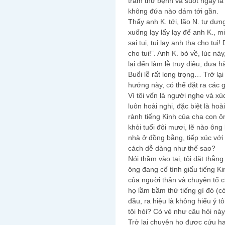
trăm thứ bệnh và suốt ngày la h
không đứa nào dám tới gần.
Thấy anh K. tới, lão N. tự dưn
xuống lạy lấy lạy để anh K., m
sai tui, tui lạy anh tha cho tu
cho tui!”. Anh K. bỏ về, lúc nà
lại đến làm lễ truy điệu, đưa 
Buổi lễ rất long trọng… Trở l
hướng này, có thể đặt ra các g
Vì tôi vốn là người nghe và x
luôn hoài nghi, đặc biệt là ho
rành tiếng Kinh của cha con ô
khỏi tuổi đôi mươi, lẽ nào ông
nhà ở đồng bằng, tiếp xúc với
cách dễ dàng như thế sao?
Nói thầm vào tai, tôi đặt thẳn
ông đang cố tình giấu tiếng Ki
của người thân và chuyện tổ ch
họ lầm bầm thứ tiếng gì đó (có 
đầu, ra hiệu là không hiểu ý tô
tôi hỏi? Có vẻ như câu hỏi này 
Trở lại chuyện họ được cứu hay