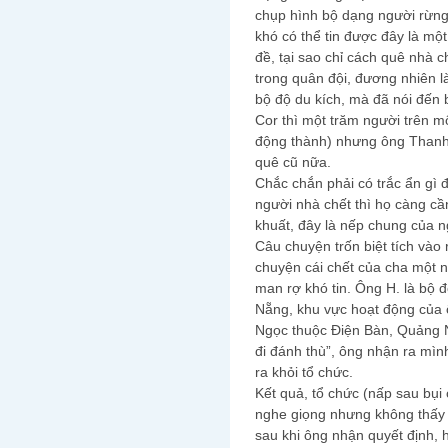
chụp hình bộ dạng người rừng 
khó có thể tin được đây là mộ
đề, tại sao chỉ cách quê nhà 
trong quân đội, đương nhiên l
bộ độ du kích, mà đã nói đến b
Cor thì một trăm người trên m
động thành) nhưng ông Thanh 
quê cũ nữa.
Chắc chắn phải có trắc ẩn gì 
người nhà chết thì họ càng cầ
khuất, đây là nếp chung của n
Câu chuyện trốn biệt tích vào
chuyện cái chết của cha một n
man rợ khó tin. Ông H. là bộ 
Nẵng, khu vực hoạt động của 
Ngọc thuộc Điện Bàn, Quảng 
đi đánh thù”, ông nhận ra mì
ra khỏi tổ chức.
Kết quả, tổ chức (nấp sau bụi
nghe giọng nhưng không thấy 
sau khi ông nhận quyết định, 