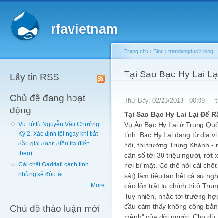
Main menu
Sk
ma
rfavietnam
co
Trang chủ
›
Blog
›
trandongduc's blog
You are here
Tại Sao Bạc Hy Lai L
Lấy tin RSS
Chủ đề đang hoạt
Thứ Bảy, 02/23/2013 - 00:09 —
động
Tại Sao Bạc Hy Lai Lại Để R
Vụ Án Bạc Hy Lai ở Trung Quố
Vụ Tử tù Nguyễn Văn Chưởng:
Kỳ 2. Xác định tội ngay khi bắt
tính. Bạc Hy Lai đang từ địa vị
đầu giai đoạn điều tra (tiếp
hội, thị trưởng Trùng Khánh -
theo)
dân số tới 30 triệu người, rớt
Cái chết Gaddafi cảnh tỉnh
nơi bí mật. Có thể nói cái ch
những kẻ độc tài
sát) làm tiêu tan hết cả sự ngh
đảo lộn trật tự chính trị ở Tru
More
Tuy nhiên, nhắc tới trường h
đầu cảm thấy không công bằn
Chủ đề thảo luận mới
mệnh" của đời người. Cho dù 