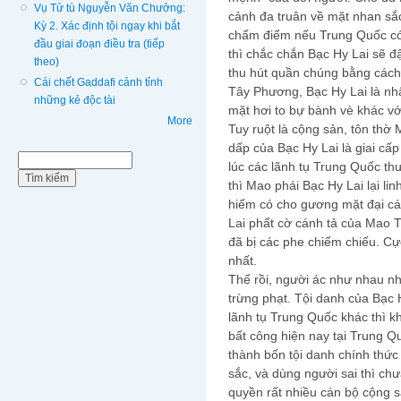
Vụ Tử tù Nguyễn Văn Chưởng:
cảnh đa truân về mặt nhan sắ
Kỳ 2. Xác định tội ngay khi bắt
chấm điểm nếu Trung Quốc có
đầu giai đoạn điều tra (tiếp
thì chắc chắn Bạc Hy Lai sẽ đ
theo)
thu hút quần chúng bằng cách 
Cái chết Gaddafi cảnh tỉnh
Tây Phương, Bạc Hy Lai là nh
những kẻ độc tài
mặt hơi to bự bành vè khác vớ
More
Tuy ruột là cộng sản, tôn th
dấp của Bạc Hy Lai là giai cấp
Biểu mẫu tìm kiếm
Tìm kiếm
lúc các lãnh tụ Trung Quốc t
thì Mao phái Bạc Hy Lai lại lin
hiếm có cho gương mặt đại cá
Lai phất cờ cánh tả của Mao 
đã bị các phe chiếm chiếu. Cự
nhất.
Thế rồi, người ác như nhau nh
trừng phạt. Tội danh của Bạc 
lãnh tụ Trung Quốc khác thì k
bất công hiện nay tại Trung Q
thành bốn tội danh chính thức
sắc, và dùng người sai thì chư
quyền rất nhiều cán bộ cộng 