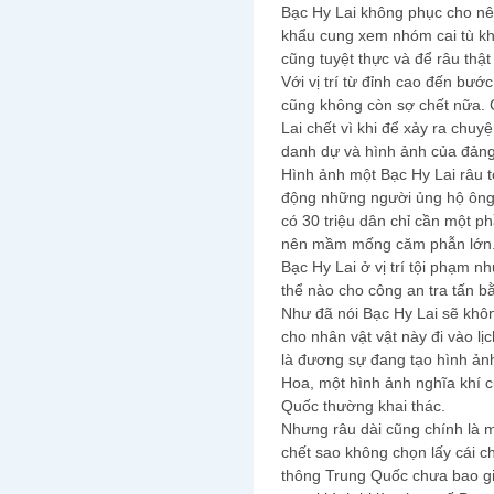
Bạc Hy Lai không phục cho nên
khẩu cung xem nhóm cai tù khô
cũng tuyệt thực và để râu thật 
Với vị trí từ đỉnh cao đến bướ
cũng không còn sợ chết nữa. 
Lai chết vì khi để xảy ra chu
danh dự và hình ảnh của đảng
Hình ảnh một Bạc Hy Lai râu t
động những người ủng hộ ông 
có 30 triệu dân chỉ cần một p
nên mầm mống căm phẫn lớn
Bạc Hy Lai ở vị trí tội phạm n
thể nào cho công an tra tấn 
Như đã nói Bạc Hy Lai sẽ khôn
cho nhân vật vật này đi vào lị
là đương sự đang tạo hình ảnh
Hoa, một hình ảnh nghĩa khí 
Quốc thường khai thác.
Nhưng râu dài cũng chính là mộ
chết sao không chọn lấy cái ch
thông Trung Quốc chưa bao g