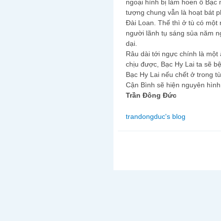
ngoại hình bị làm hoen ố Bạc 
tượng chung vẫn là hoạt bát 
Đài Loan. Thế thì ở tù có một
người lãnh tụ sáng sủa năm n
dại.
Râu dài tới ngực chính là mộ
chịu được, Bạc Hy Lai ta sẽ bệ
Bạc Hy Lai nếu chết ở trong tù
Cận Bình sẽ hiện nguyên hình 
Trần Đông Đức
trandongduc's blog