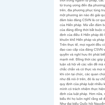
thời trong ngành tư pháp, các
từ trung ương đến địa phương
trên, địa phương phục tùng tr
một phương án nào đó giải qu
đảm bảo đảng CSVN là cơ quan
của Hiến pháp. Mà vẫn đảm bả
của đảng đồng thời bắt buộc 
định của điều 4 Hiến pháp đó 
khuôn khổ Hiến pháp và pháp l
Trên thực tế, mọi người đều c
đạo cao cấp của đảng CSVN và
quyền và nghỉ hưu thì phát bi
mạnh mẽ. Đồng thời các góp ý
luận xã hội về các vấn đề mà
chắc chắn và có thực và mọi n
khi còn tại chức, các quan c
như đã nói ở trên, đó là sự c
quy định của pháp luật nhiều 
mình có trách nhiệm thực hiện
định của luật pháp. Hơn nữa, 
biểu thì họ luôn nghĩ rằng sẽ
Như đại biểu Quốc hội Nguyễn