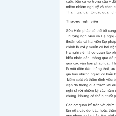
cuộc bầu cử và trưng cầu ý dâ
miễm nhiệm nghị sỹ và cách 
Tham gia luận tội các quan 
Thượng nghị viện
Sửa Hiến pháp có thể bổ xung 
Thượng nghị viện và Hạ nghị 
thuận của cả hai viện lập pháp
chính là với ý muốn có hai việ
Hạ nghị viên là cơ quan lập p
biểu nhân dân, thông qua đó 
qua các văn bản pháp luật. Th
là một diễn đàn thông thái, ưu
gia hay những người có hiểu bi
kiểm soát và thẩm định việc 
viện đã thông qua trước khi 
nghị sĩ với nhiệm kỳ sáu năm s
chúng. Nhưng có thể bị truất 
Các cơ quan kể trên với chức 
lần nữa các dự luật, hoặc thẩ
quy phạm pháp luật. Hay giải 