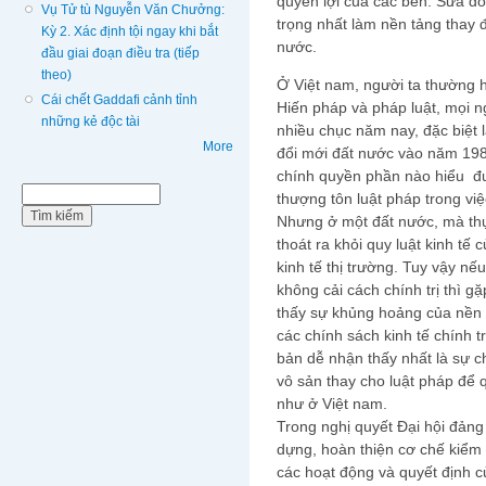
quyền lợi của các bên. Sửa đ
Vụ Tử tù Nguyễn Văn Chưởng:
trọng nhất làm nền tảng thay 
Kỳ 2. Xác định tội ngay khi bắt
nước.
đầu giai đoạn điều tra (tiếp
theo)
Ở Việt nam, người ta thường h
Cái chết Gaddafi cảnh tỉnh
Hiến pháp và pháp luật, mọi ng
những kẻ độc tài
nhiều chục năm nay, đặc biệt 
More
đổi mới đất nước vào năm 198
chính quyền phần nào hiểu đư
Biểu mẫu tìm kiếm
Tìm kiếm
thượng tôn luật pháp trong việ
Nhưng ở một đất nước, mà thự
thoát ra khỏi quy luật kinh tế
kinh tế thị trường. Tuy vậy nế
không cải cách chính trị thì g
thấy sự khủng hoảng của nền k
các chính sách kinh tế chính t
bản dễ nhận thấy nhất là sự c
vô sản thay cho luật pháp để
như ở Việt nam.
Trong nghị quyết Đại hội đảng
dựng, hoàn thiện cơ chế kiểm 
các hoạt động và quyết định c