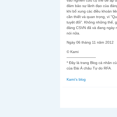
vào nghiên cứu cụ thể để áp d
đảm bảo sự lãnh đạo của đản
khi bổ xung các điều khoản li
cần thiết và quan trọng, vì "Q
tuyệt đối". Không những thế, g
đảng CSVN đã và đang ngày m
nói nữa.
Ngày 06 tháng 11 năm 2012
© Kami
————————
* Đây là trang Blog cá nhân c
của Đài Á châu Tự do RFA.
Kami's blog