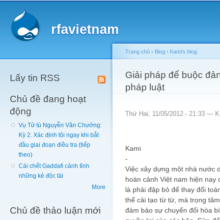
Main menu
Sk
ma
rfavietnam
co
Trang chủ
›
Blog
›
Kami's blog
You are here
Giải pháp để buộc đả
Lấy tin RSS
pháp luật
Chủ đề đang hoạt
động
Thứ Hai, 11/05/2012 - 21:33 —
K
Vụ Tử tù Nguyễn Văn Chưởng:
Kỳ 2. Xác định tội ngay khi bắt
đầu giai đoạn điều tra (tiếp
Kami
theo)
-
Cái chết Gaddafi cảnh tỉnh
Việc xây dựng một nhà nước dâ
những kẻ độc tài
hoàn cảnh Việt nam hiện nay 
More
là phải đập bỏ để thay đổi toà
thể cải tạo từ từ, mà trọng tâ
Chủ đề thảo luận mới
đảm bảo sự chuyển đổi hòa b