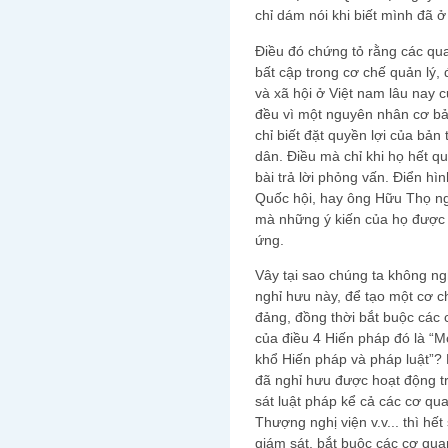
chỉ dám nói khi biết mình đã ở
Điều đó chứng tỏ rằng các qua
bất cập trong cơ chế quản lý, đ
và xã hội ở Việt nam lâu nay 
đều vì một nguyên nhân cơ bả
chỉ biết đặt quyền lợi của bản
dân. Điều mà chỉ khi họ hết q
bài trả lời phỏng vấn. Điển h
Quốc hội, hay ông Hữu Thọ ng
mà những ý kiến của họ được 
ứng.
Vây tại sao chúng ta không ng
nghỉ hưu này, để tạo một cơ c
đảng, đồng thời bắt buộc các 
của điều 4 Hiến pháp đó là “
khổ Hiến pháp và pháp luật”?
đã nghỉ hưu được hoạt động t
sát luật pháp kể cả các cơ q
Thượng nghị viện v.v... thì hết
giám sát, bắt buộc các cơ qua