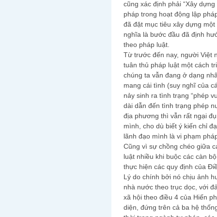
cũng xác định phải “Xây dựng
pháp trong hoạt động lập phá
đã đặt mục tiêu xây dựng một
nghĩa là bước đầu đã định hư
theo pháp luật.
Từ trước đến nay, người Việt 
tuân thủ pháp luật một cách t
chúng ta vẫn đang ở dạng nhân
mang cái tình (suy nghĩ của cá
nảy sinh ra tình trạng “phép vu
dài dẫn đến tình trạng phép n
địa phương thì vẫn rất ngại đ
mình, cho dù biết ý kiến chỉ đạ
lãnh đạo mình là vi phạm pháp
Cũng vì sự chồng chéo giữa c
luật nhiều khi buộc các càn b
thực hiện các quy định của Điề
Lý do chính bởi nó chịu ảnh h
nhà nước theo trục dọc, với 
xã hội theo điều 4 của Hiến p
diện, đứng trên cả ba hệ thố