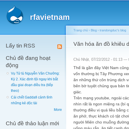
Main menu
Sk
ma
rfavietnam
co
Trang chủ
›
Blog
›
trandongduc's blog
You are here
Văn hóa ăn đồ khiêu
Lấy tin RSS
Chủ đề đang hoạt
Chủ Nhật, 07/22/2012 - 01:13 —
động
Thế là gần đây Việt Nam cũng
vốn thường bị Tây Phương xem 
Vụ Tử tù Nguyễn Văn Chưởng:
Kỳ 2. Xác định tội ngay khi bắt
ăn những thứ côn trùng dịch v
đầu giai đoạn điều tra (tiếp
bên bờ tuyệt chủng qua bản t
theo)
giác.
Cái chết Gaddafi cảnh tỉnh
Trên mạng youtube, ngoài cá
những kẻ độc tài
nhìn rất là ngon miệng ra (bí 
thường điều vị quá liều bằng 
More
ăn phở, thực khách có tật ch
người Miên cho muỗng đường 
Chủ đề thảo luận mới
uống máu rắn, ăn tiết canh dơi