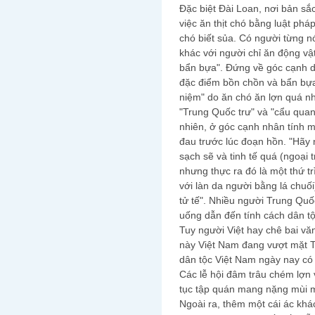
Đặc biệt Đài Loan, nơi bản sắ
việc ăn thịt chó bằng luật phá
chó biết sủa. Có người từng nói
khác với người chỉ ăn động vật
bẩn bựa". Đứng về góc cạnh d
đặc điểm bồn chồn và bẩn bựa 
niệm" do ăn chó ăn lợn quá nhi
"Trung Quốc trư" và "cẩu qua
nhiên, ở góc cạnh nhân tính mà
đau trước lúc đoạn hồn. "Hãy
sạch sẽ và tinh tế quá (ngoại 
nhưng thực ra đó là một thứ t
với làn da người bằng lá chuố
tử tế". Nhiều người Trung Qu
uống dẫn đến tính cách dân tộ
Tuy người Việt hay chê bai v
này Việt Nam đang vượt mặt T
dân tộc Việt Nam ngày nay có
Các lễ hội đâm trâu chém lợn
tục tập quán mang nặng mùi m
Ngoài ra, thêm một cái ác khác