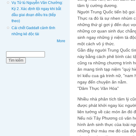
Vụ Tử tù Nguyễn Văn Chưởng:
tâm lý cường dương.
Kỳ 2. Xác định tội ngay khi bắt
Người Trung Quốc tiến bộ gọi 
đầu giai đoạn điều tra (tiếp
Thực ra đó là sự nhen nhúm 
theo)
những thứ gì gợi ý đến dục vọ
Cái chết Gaddafi cảnh tỉnh
những cơ quan sinh dục chẳng
những kẻ độc tài
sinh ngay những ý niệm tà độ
More
một cách vô ý thức.
Gần đây người Trung Quốc tìm
Biểu mẫu tìm kiếm
Tìm kiếm
này bằng cách phê bình các t
cũng ra những chương trình h
ăn mang tính tạp niệm "quý h
trí kiểu cua gà trinh nữ, "nam
ngay đến chuyện ăn nằm.
"Dâm Thực Văn Hóa"
Nhiều nhà phân tích tâm lý c
được phát khởi ngay lúc ngườ
liên tưởng về các món ăn đó đ
Nếu nói Tây Phương có văn h
hình ảnh sinh thực của loài ng
những thứ máu me đó của độn