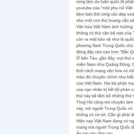
rừng làm dư luận quốc tế phẫ
youtube của "một phụ nữ Việt 
tiệm bán thịt rừng vác dép vừ
như một con thú hoang cắn xé
Văn hóa Việt Nam ảnh hưởng 
không có thứ cặn bã nào của 
còn ra mặt bảo vệ như là quố
phương Nam Trung Quốc cho nê
động đậy còn cao hơn "Bắc 
Ở bên Tàu, gần đây, mọi thứ 
miền Nam như Quảng Đông, Qu
thời cách mạng văn hóa có nữ
màu đỏ chuyên chính như kiểu
của Việt Nam. Hai bộ phận mụ 
của nạn nhân bị kết tội phản 
thứ này sẽ tẩm bổ những thứ 
Thuỷ Hử cũng nói chuyện làm th
này, nói người Trung Quốc có 
không có cơ sở. Cần gì phải đi
Hiện nay Việt Nam đang có ng
mạng mà người Trung Quốc đ
Ăn tạp cho lắm vào.