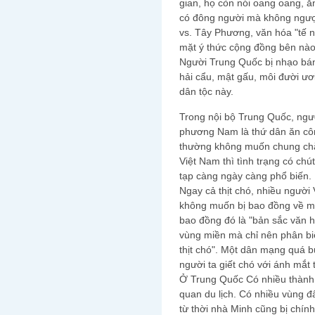
gian, họ còn nói oang oang, 
có đông người mà không ngượ
vs. Tây Phương, văn hóa "tế n
mặt ý thức cộng đồng bên nà
Người Trung Quốc bị nhạo bán
hải cẩu, mật gấu, môi đười ư
dân tộc này.
Trong nội bộ Trung Quốc, ng
phương Nam là thứ dân ăn cô
thường không muốn chung ch
Việt Nam thì tình trạng có ch
tạp càng ngày càng phổ biến.
Ngay cả thịt chó, nhiều người
không muốn bị bao đồng về mặ
bao đồng đó là "bản sắc văn 
vùng miền mà chỉ nên phân biệ
thịt chó". Một dân mạng quá b
người ta giết chó với ánh mắt
Ở Trung Quốc Có nhiều thành 
quan du lịch. Có nhiều vùng đất
từ thời nhà Minh cũng bị chín