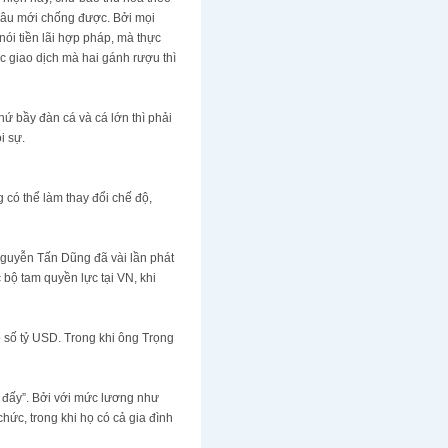
lâu mới chống được. Bởi mọi
nói tiền lãi hợp pháp, mà thực
c giao dịch mà hai gánh rượu thì
hứ bầy đàn cá và cá lớn thì phải
i sự.
 có thể làm thay đổi chế độ,
Nguyễn Tấn Dũng đã vài lần phát
bộ tam quyền lực tại VN, khi
 số tỷ USD. Trong khi ông Trọng
 đấy”. Bởi với mức lương như
hức, trong khi họ có cả gia đình