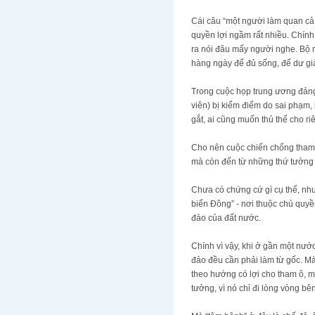
Cái câu “một người làm quan cả 
quyền lợi ngầm rất nhiều. Chín
ra nói đâu mấy người nghe. Bộ 
hàng ngày để đủ sống, để dư gi
Trong cuộc họp trung ương đảng 
viên) bị kiểm điểm do sai phạm,
gắt, ai cũng muốn thủ thế cho r
Cho nên cuộc chiến chống tham 
mà còn đến từ những thứ tưởng 
Chưa có chứng cứ gì cụ thể, nh
biển Đông” - nơi thuộc chủ quyề
đảo của đất nước.
Chính vì vậy, khi ở gần một nướ
đảo đều cần phải làm từ gốc. Mà
theo hướng có lợi cho tham ô, 
tưởng, vì nó chỉ đi lòng vòng bê