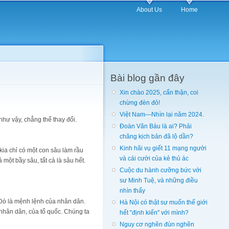
About Us
Home
Bài blog gần đây
Xin chào 2025, cẩn thận, coi
chừng đèn đỏ!
Việt Nam—Nhìn lại năm 2024.
như vậy, chẳng thể thay đổi.
Đoàn Văn Báu là ai? Phải
chăng kịch bản đã lộ dần?
Kinh hãi vụ giết 11 mạng người
kia chỉ có một con sâu làm rầu
và cái cười của kẻ thủ ác
một bầy sâu, tất cả là sâu hết.
Cuộc du hành cưỡng bức với
sư Minh Tuệ, và những điều
nhìn thấy
 Ðó là mệnh lệnh của nhân dân.
Hà Nội có thật sự muốn thế giới
 nhân dân, của tổ quốc. Chúng ta
hết "định kiến" với mình?
Nguy cơ nghẽn đùn nghẽn