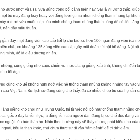
họ được nhờ” vừa sai vừa đúng trong bối cảnh hiện nay. Sai là vì lương thấp, giúp 
h một bộ máy đang loay hoay với đồng lương, mà nhóm chống tham nhũng lại không
máy ở dưới vừa muốn sếp của mình chống tham nhũng thành công để có tiền tăng 
ả, nên đầy mâu thuẫn.
gần đây, một đảng viên cao cấp tiết lộ cho biết có hơn 100 ngàn đảng viên (cả n
 biến chất; có khoảng 135 đảng viên cao cấp gây mất đoàn kết nội bộ đảng. Nội b
iêng mình, đó là điều đương nhiên.
những, cũng giống như cuộc chiến với nước láng giềng xấu tính, không chỉ đến từ
như tốt đẹp.
ưng cũng khó để không nghi ngờ việc hệ thống tham nhũng không nhúng tay vào vi
n của Việt Nam. Bởi lịch sử đảng cũng cho thấy, đã có nhiều chóp bu của họ sẵn 
c láng giềng khó chơi như Trung Quốc, thì từ việc nội bộ như chống tham nhũng c
 cái gốc ở đây là tiềm lực, là đồng tiền của người dân đang bị cơ chế độc đảng và
móc ngoặt của bản thân họ. Nhìn theo hướng này sẽ thấy những phát biểu như của
n ngoài, kêu la than khóc, chứ chưa thực sự đi vào “tâm bệnh” để trị dứt điểm.