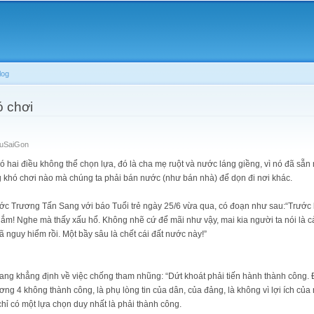
Skip to
main
content
log
ó chơi
TuSaiGon
ó hai điều không thể chọn lựa, đó là cha mẹ ruột và nước láng giềng, vì nó đã sẵn 
g khó chơi nào mà chúng ta phải bán nước (như bán nhà) để dọn đi nơi khác.
nước Trương Tấn Sang với báo Tuổi trẻ ngày 25/6 vừa qua, có đoạn như sau:“Trước 
lắm! Nghe mà thấy xấu hổ. Không nhẽ cứ để mãi như vậy, mai kia người ta nói là cả 
 nguy hiểm rồi. Một bầy sâu là chết cái đất nước này!”
 Sang khẳng định về việc chống tham nhũng: “Dứt khoát phải tiến hành thành công.
ơng 4 không thành công, là phụ lòng tin của dân, của đảng, là không vì lợi ích của
ỉ có một lựa chọn duy nhất là phải thành công.