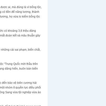
được ai, mà đúng là vì bổng lộc,
 có tiền để nâng lương, thành
lương, họ vừa lo kiếm bổng lộc
ước có khoảng 3,6 triệu đảng
ộ mất đoàn kết và mâu thuẫn gây
 những cái sai phạm, biến chất,
ệc “Trung Quốc mời thầu trên
sàng dâng hiến, buôn bán biển
ho đến bảo vệ biên cương hải
 một nhóm ít quyền lực điều phối
 ông Sang vừa tội nghiệp vừa ảo