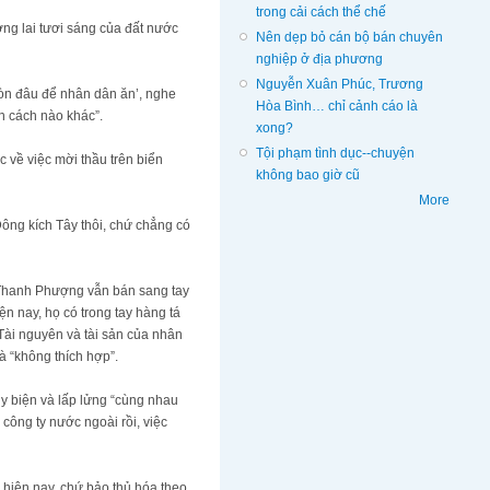
trong cải cách thể chế
ng lai tươi sáng của đất nước
Nên dẹp bỏ cán bộ bán chuyên
nghiệp ở địa phương
Nguyễn Xuân Phúc, Trương
 còn đâu để nhân dân ăn’, nghe
Hòa Bình… chỉ cảnh cáo là
n cách nào khác”.
xong?
Tội phạm tình dục--chuyện
c về việc mời thầu trên biển
không bao giờ cũ
More
Đông kích Tây thôi, chứ chẳng có
 Thanh Phượng vẫn bán sang tay
n nay, họ có trong tay hàng tá
 Tài nguyên và tài sản của nhân
à “không thích hợp”.
y biện và lấp lửng “cùng nhau
 công ty nước ngoài rồi, việc
 hiện nay, chứ bảo thủ hóa theo