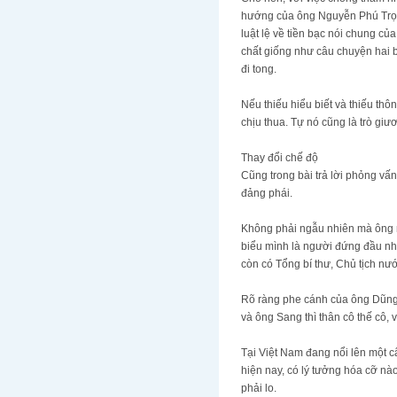
hướng của ông Nguyễn Phú Trọng
luật lệ về tiền bạc nói chung củ
chất giống như câu chuyện hai b
đi tong.
Nếu thiếu hiểu biết và thiếu thô
chịu thua. Tự nó cũng là trò giư
Thay đổi chế độ
Cũng trong bài trả lời phỏng vấ
đảng phái.
Không phải ngẫu nhiên mà ông nó
biểu mình là người đứng đầu nhà
còn có Tổng bí thư, Chủ tịch nướ
Rõ ràng phe cánh của ông Dũng đ
và ông Sang thì thân cô thế cô, 
Tại Việt Nam đang nổi lên một 
hiện nay, có lý tưởng hóa cỡ nà
phải lo.