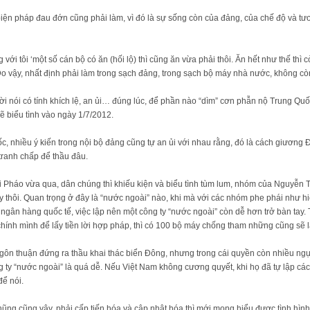
ện pháp đau đớn cũng phải làm, vì đó là sự sống còn của đảng, của chế độ và tươ
 với tôi ‘một số cán bộ có ăn (hối lộ) thì cũng ăn vừa phải thôi. Ăn hết như thế thì
 Do vậy, nhất định phải làm trong sạch đảng, trong sạch bộ máy nhà nước, không cò
 lời nói có tính khích lệ, an ủi… đúng lúc, để phần nào “dìm” cơn phẫn nộ Trung Quố
 biểu tình vào ngày 1/7/2012.
c, nhiều ý kiến trong nội bộ đảng cũng tự an ủi với nhau rằng, đó là cách giương 
tranh chấp để thầu đâu.
 Pháo vừa qua, dân chúng thì khiếu kiện và biểu tình tùm lum, nhóm của Nguyễn
 thôi. Quan trọng ở đây là “nước ngoài” nào, khi mà với các nhóm phe phái như hiệ
 ngân hàng quốc tế, việc lập nên một công ty “nước ngoài” còn dễ hơn trở bàn tay.
chính mình để lấy tiền lời hợp pháp, thì có 100 bộ máy chống tham những cũng sẽ l
ôn thuận đứng ra thầu khai thác biển Đông, nhưng trong cái quyền còn nhiều ngụ
ng ty “nước ngoài” là quá dễ. Nếu Việt Nam không cương quyết, khi họ đã tự lập các
để nói.
ũng cũng vậy, phải cấp tiến hóa và cập nhật hóa thì mới mong hiểu được tình hình