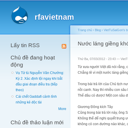
Main menu
rfavietnam
Trang chủ
›
Blog
›
VietTuSaiGon's b
You are here
Nước láng giềng kh
Lấy tin RSS
Chủ đề đang hoạt
Thứ Ba, 07/03/2012 - 23:43 —
Viet
động
Từ xưa người Việt đã nói rằng, c
Chẳng lẽ vì một nước láng giền
Vụ Tử tù Nguyễn Văn Chưởng:
Kỳ 2. Xác định tội ngay khi bắt
Trong bài trả lời của Chủ tịch 
đầu giai đoạn điều tra (tiếp
nồi canh. Nay thì nhiều con sâu 
theo)
Thế đâu có được! Một con sâu đã
Cái chết Gaddafi cảnh tỉnh
những kẻ độc tài
Giương Đông kích Tây
More
Cũng trong bài trả lời này, ông
Không thể để nghị quyết trung ư
Chủ đề thảo luận mới
không có con đường nào khác, ch