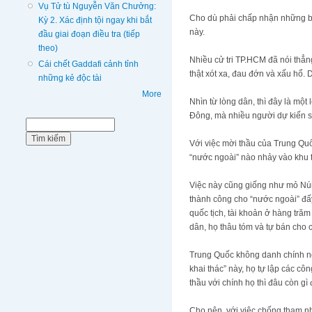
Vụ Tử tù Nguyễn Văn Chưởng:
Cho dù phải chấp nhận những bi
Kỳ 2. Xác định tội ngay khi bắt
này.
đầu giai đoạn điều tra (tiếp
theo)
Nhiều cử tri TP.HCM đã nói thẳng
Cái chết Gaddafi cảnh tỉnh
thật xót xa, đau đớn và xấu hổ.
những kẻ độc tài
More
Nhìn từ lòng dân, thì đây là một
Đông, mà nhiều người dự kiến sẽ
Biểu mẫu tìm kiếm
Tìm kiếm
Với việc mời thầu của Trung Quố
“nước ngoài” nào nhảy vào khu 
Việc này cũng giống như mỏ Núi
thành công cho “nước ngoài” đấy
quốc tịch, tài khoản ở hàng trăm
dân, họ thâu tóm và tự bán cho 
Trung Quốc không danh chính ng
khai thác” này, họ tự lập các cô
thầu với chính họ thì đâu còn gì 
Cho nên, với việc chống tham nh