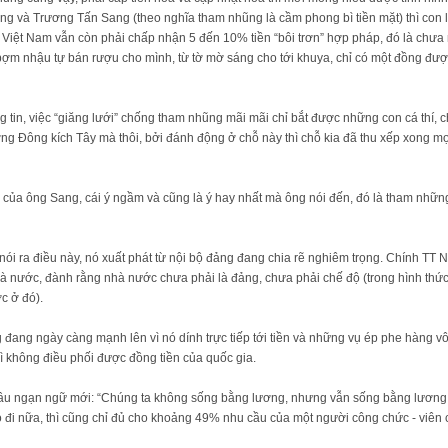
 và Trương Tấn Sang (theo nghĩa tham nhũng là cầm phong bì tiền mặt) thì con 
a Việt Nam vẫn còn phải chấp nhận 5 đến 10% tiền “bôi trơn” hợp pháp, đó là chưa 
ợm nhậu tự bán rượu cho mình, từ tờ mờ sáng cho tới khuya, chỉ có một đồng đượ
ng tin, việc “giăng lưới” chống tham nhũng mãi mãi chỉ bắt được những con cá thí, c
ơng Đông kích Tây mà thôi, bởi đánh động ở chỗ này thì chỗ kia đã thu xếp xong mọ
n của ông Sang, cái ý ngầm và cũng là ý hay nhất mà ông nói đến, đó là tham những
i ra điều này, nó xuất phát từ nội bộ đảng đang chia rẽ nghiêm trọng. Chính TT 
 nước, đành rằng nhà nước chưa phải là đảng, chưa phải chế độ (trong hình thức 
c ở đó).
ang ngày càng mạnh lên vì nó dính trực tiếp tới tiền và những vụ ép phe hàng vô
vì không điều phối được đồng tiền của quốc gia.
câu ngạn ngữ mới: “Chúng ta không sống bằng lương, nhưng vẫn sống bằng lương
o đi nữa, thì cũng chỉ đủ cho khoảng 49% nhu cầu của một người công chức - viên c