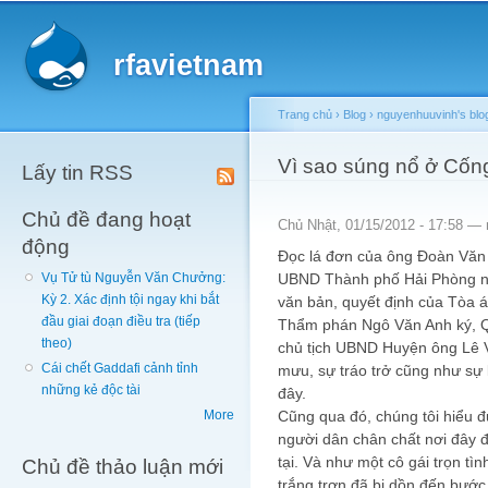
Main menu
Sk
ma
rfavietnam
co
Trang chủ
›
Blog
›
nguyenhuuvinh's blo
You are here
Vì sao súng nổ ở Cốn
Lấy tin RSS
Chủ đề đang hoạt
Chủ Nhật, 01/15/2012 - 17:58 —
động
Đọc lá đơn của ông Đoàn Văn
UBND Thành phố Hải Phòng n
Vụ Tử tù Nguyễn Văn Chưởng:
Kỳ 2. Xác định tội ngay khi bắt
văn bản, quyết định của Tòa
đầu giai đoạn điều tra (tiếp
Thẩm phán Ngô Văn Anh ký, Q
theo)
chủ tịch UBND Huyện ông Lê V
Cái chết Gaddafi cảnh tỉnh
mưu, sự tráo trở cũng như sự
những kẻ độc tài
đây.
Cũng qua đó, chúng tôi hiểu đ
More
người dân chân chất nơi đây đã
tại. Và như một cô gái trọn tìn
Chủ đề thảo luận mới
trắng trợn đã bị dồn đến bước