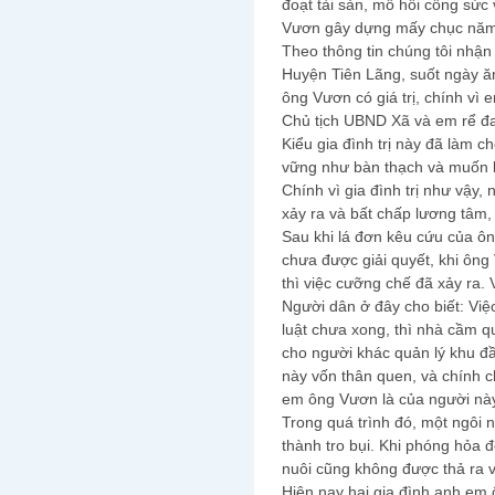
đoạt tài sản, mồ hôi công sức
Vươn gây dựng mấy chục năm 
Theo thông tin chúng tôi nhậ
Huyện Tiên Lãng, suốt ngày ă
ông Vươn có giá trị, chính vì
Chủ tịch UBND Xã và em rể đ
Kiểu gia đình trị này đã làm 
vững như bàn thạch và muốn là
Chính vì gia đình trị như vậy, 
xảy ra và bất chấp lương tâm,
Sau khi lá đơn kêu cứu của 
chưa được giải quyết, khi ông
thì việc cưỡng chế đã xảy ra.
Người dân ở đây cho biết: Việ
luật chưa xong, thì nhà cầm q
cho người khác quản lý khu đ
này vốn thân quen, và chính c
em ông Vươn là của người nà
Trong quá trình đó, một ngôi n
thành tro bụi. Khi phóng hỏa đ
nuôi cũng không được thả ra v
Hiện nay hai gia đình anh em