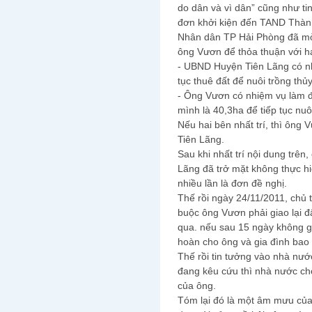
do dân và vì dân” cũng như ti
đơn khởi kiện đến TAND Thàn
Nhân dân TP Hải Phòng đã mờ
ông Vươn để thỏa thuận với ha
- UBND Huyện Tiên Lãng có nh
tục thuê đất để nuôi trồng thủ
- Ông Vươn có nhiệm vụ làm 
mình là 40,3ha để tiếp tục nuô
Nếu hai bên nhất trí, thì ông
Tiên Lãng.
Sau khi nhất trí nội dung trê
Lãng đã trở mặt không thực h
nhiều lần là đơn đề nghị.
Thế rồi ngày 24/11/2011, chủ 
buộc ông Vươn phải giao lại đ
qua. nếu sau 15 ngày không g
hoàn cho ông và gia đình bao 
Thế rồi tin tưởng vào nhà nư
đang kêu cứu thì nhà nước ch
của ông.
Tóm lại đó là một âm mưu củ