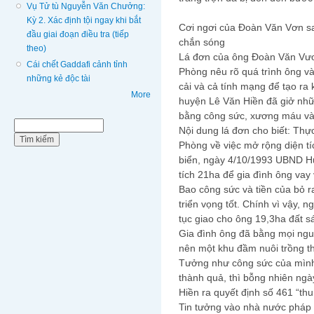
Vụ Tử tù Nguyễn Văn Chưởng:
Kỳ 2. Xác định tội ngay khi bắt
Cơi ngơi của Đoàn Văn Vơn sa
đầu giai đoạn điều tra (tiếp
chắn sóng
theo)
Lá đơn của ông Đoàn Văn Vươ
Cái chết Gaddafi cảnh tỉnh
Phòng nêu rõ quá trình ông và
những kẻ độc tài
cải và cả tính mạng để tạo ra 
More
huyện Lê Văn Hiền đã giở nh
bằng công sức, xương máu và
Biểu mẫu tìm kiếm
Tìm kiếm
Nội dung lá đơn cho biết: Th
Phòng về việc mở rộng diện tíc
biển, ngày 4/10/1993 UBND Hu
tích 21ha để gia đình ông vay 
Bao công sức và tiền của bỏ 
triển vọng tốt. Chính vì vậy,
tục giao cho ông 19,3ha đất sá
Gia đình ông đã bằng mọi ngu
nên một khu đầm nuôi trồng t
Tưởng như công sức của mình 
thành quả, thì bỗng nhiên ng
Hiền ra quyết định số 461 “thu 
Tin tưởng vào nhà nước pháp 