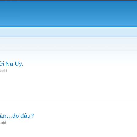
Skip to
main
content
ời Na Uy.
ngchi
a người Na Uy.
 tràn…do đâu?
gchi