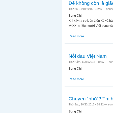
Để không còn là gi
Thứ Ba, 11/10/2015 - 15:45 —
song
Song Chi.
Khi xảy ra sự kiện Liên Xô và 
kỷ XX, nhiều người Việt trong v
Read more
about Để không còn 
Nỗi đau Việt Nam
Thứ Năm, 11/05/2015 - 19:57 —
son
Song Chi.
Read more
about Nỗi đau Việt 
Chuyện “nhỏ”? Thì h
Thứ Sáu, 10/23/2015 - 18:22 —
son
Song Chi.