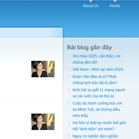
About Us
Home
Bài blog gần đây
Xin chào 2025, cẩn thận, coi
chừng đèn đỏ!
Việt Nam—Nhìn lại năm 2024.
Đoàn Văn Báu là ai? Phải
chăng kịch bản đã lộ dần?
Kinh hãi vụ giết 11 mạng người
và cái cười của kẻ thủ ác
Cuộc du hành cưỡng bức với
sư Minh Tuệ, và những điều
nhìn thấy
Hà Nội có thật sự muốn thế giới
hết "định kiến" với mình?
Nguy cơ nghẽn đùn nghẽn