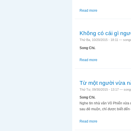
Read more
about Chuyện “nhỏ”? 
Không có cái gì ngư
Thứ Ba, 10/20/2015 - 18:11 —
song
Song Chi.
Read more
about Không có cái g
Từ một người vừa n
Thứ Tư, 09/30/2015 - 13:17 —
song
Song Chi.
Nghe tin nhà văn Võ Phiến vừa 
sau đẻ muộn, chỉ được biết đế
Read more
about Từ một người 