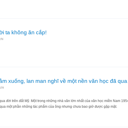
Thì hãy cứ bắt đầu từ chuyện “nhỏ”.
ời ta không ăn cắp!
chi
ì người ta không ăn cắp!
ằm xuống, lan man nghĩ về một nền văn học đã qu
chi
qua đời trên đất Mỹ. Một trong những nhà văn lớn nhất của văn học miền Nam 1954
n qua một phần những tác phẩm của ông nhưng chưa bao giờ được gặp mặt.
vừa nằm xuống, lan man nghĩ về một nền văn học đã qua…