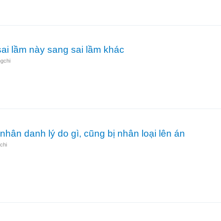
c lan tràn…do đâu?
ai lầm này sang sai lầm khác
gchi
 từ sai lầm này sang sai lầm khác
hân danh lý do gì, cũng bị nhân loại lên án
chi
đâu, nhân danh lý do gì, cũng bị nhân loại lên án