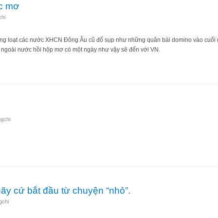
ấc mơ
chi
hàng loạt các nước XHCN Đông Âu cũ đổ sụp như những quân bài domino vào cuối
à ngoài nước hồi hộp mơ có một ngày như vậy sẽ đến với VN.
là giấc mơ
gchi
Nam
ãy cứ bắt đầu từ chuyện “nhỏ”.
gchi