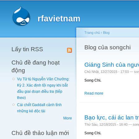
Main menu
rfavietnam
Trang chủ
›
Blog
You are here
Blog của songchi
Lấy tin RSS
Chủ đề đang hoạt
Giáng Sinh của ngư
động
Chủ Nhật, 12/27/2015 - 17:03 —
so
Vụ Tử tù Nguyễn Văn Chưởng:
Song Chi.
Kỳ 2. Xác định tội ngay khi bắt
đầu giai đoạn điều tra (tiếp
Read more
about Giáng Sinh củ
theo)
Cái chết Gaddafi cảnh tỉnh
những kẻ độc tài
Bạo lực, cái ác lan
More
Thứ Sáu, 12/18/2015 - 16:40 —
son
Chủ đề thảo luận mới
Song Chi.