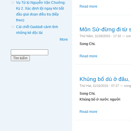
Vụ Tử tù Nguyễn Văn Chưởng:
Read more
about Bạo lực, cái á
Kỳ 2. Xác định tội ngay khi bắt
đầu giai đoạn điều tra (tiếp
theo)
Cái chết Gaddafi cảnh tỉnh
Môn Sử-đừng đi từ s
những kẻ độc tài
Thứ Năm, 11/26/2015 - 17:32 —
son
More
Song Chi.
Biểu mẫu tìm kiếm
Tìm kiếm
Read more
about Môn Sử-đừng đi
Khủng bố dù ở đâu, n
Thứ Hai, 11/16/2015 - 07:27 —
song
Song Chi.
Khủng bố ở nước người
Read more
about Khủng bố dù ở 