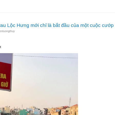
 một bức ảnh ở đồn công an Phường 11
au Lộc Hưng mới chỉ là bắt đầu của một cuộc cướp
entuongthuy
t