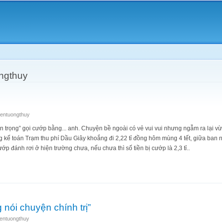
Skip to
main
content
ngthuy
entuongthuy
ân trọng” gọi cướp bằng... anh. Chuyện bề ngoài có vẻ vui vui nhưng ngẫm ra lại v
 kế toán Trạm thu phí Dầu Giây khoắng đi 2,22 tỉ đồng hôm mùng 4 tết, giữa ban 
ớp đánh rơi ở hiện trường chưa, nếu chưa thì số tiền bị cướp là 2,3 tỉ..
 nói chuyện chính trị”
entuongthuy