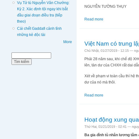
Vụ Tử tù Nguyễn Văn Chưởng:
NGUYỄN TƯỜNG THỤY
Kỳ 2. Xác định tội ngay khi bắt
đầu giai đoạn điều tra (tiếp
Read more
about Về quê ăn tết “
theo)
Cái chết Gaddafi cảnh tỉnh
những kẻ độc tài
More
Việt Nam có trung l
Chủ Nhật, 01/27/2019 - 12:15 —
ng
Biểu mẫu tìm kiếm
Tìm kiếm
Phải 28 năm sau, khi chế độ XH
lên, tàn dư của CHXH rất dai dẳ
Xét về phạm vi toàn cầu thì hệ t
dư của nó mà thôi.
Read more
about Việt Nam có tr
Hoạt động xung qu
Thứ Hai, 01/21/2019 - 02:41 —
nguy
Ba gia đình tù nhân lương tâm