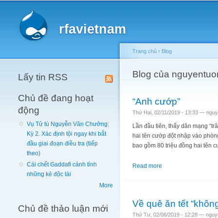
Main menu
rfavietnam
Trang chủ
›
Blog
You are here
Blog của nguyentuo
Lấy tin RSS
Chủ đề đang hoạt
“Anh cướp”
động
Thứ Hai, 02/11/2019 - 13:33 —
nguy
Vụ Tử tù Nguyễn Văn Chưởng:
Lần đầu tiên, thấy dân mạng “tr
Kỳ 2. Xác định tội ngay khi bắt
hai tên cướp đột nhập vào phòng
đầu giai đoạn điều tra (tiếp
bao gồm 80 triệu đồng hai tên cư
theo)
Cái chết Gaddafi cảnh tỉnh
Read more
about “Anh cướp”
những kẻ độc tài
More
Về quê ăn tết “không
Chủ đề thảo luận mới
Thứ Tư, 02/06/2019 - 12:28 —
nguy