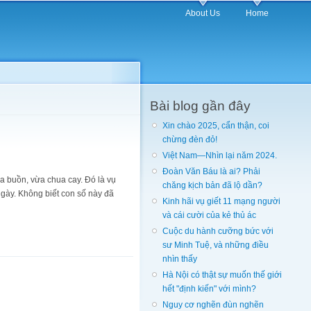
About Us
Home
Bài blog gần đây
Xin chào 2025, cẩn thận, coi
chừng đèn đỏ!
Việt Nam—Nhìn lại năm 2024.
Đoàn Văn Báu là ai? Phải
ừa buồn, vừa chua cay. Đó là vụ
chăng kịch bản đã lộ dần?
ngày. Không biết con số này đã
Kinh hãi vụ giết 11 mạng người
và cái cười của kẻ thủ ác
Cuộc du hành cưỡng bức với
sư Minh Tuệ, và những điều
nhìn thấy
Hà Nội có thật sự muốn thế giới
hết "định kiến" với mình?
Nguy cơ nghẽn đùn nghẽn