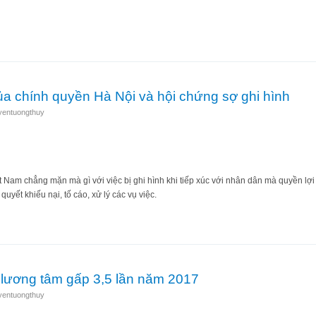
ườn rau Lộc Hưng mới chỉ là bắt đầu của một cuộc cướp bóc
của chính quyền Hà Nội và hội chứng sợ ghi hình
yentuongthuy
 Nam chẳng mặn mà gì với việc bị ghi hình khi tiếp xúc với nhân dân mà quyền lợ
quyết khiếu nại, tố cáo, xử lý các vụ việc.
hiến của chính quyền Hà Nội và hội chứng sợ ghi hình
lương tâm gấp 3,5 lần năm 2017
yentuongthuy