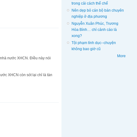
trong cải cách thể chế
Nên dẹp bỏ cán bộ bán chuyên
nghiệp ở địa phương
Nguyễn Xuân Phúc, Trương
Hòa Bình… chỉ cảnh cáo là
xong?
Tội phạm tình dục--chuyện
không bao giờ cũ
More
t nhà nước XHCN. Điều này nói
nước XHCN còn sót lại chỉ là tàn