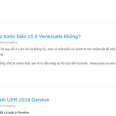
không nói chuyện chính trị”
ập trước biến cố ở Venezuela không?
uyentuongthuy
CN sụp đổ ở Liên Xô và Đông Âu, mới có một biến cố chính trị lớn nhằm lật đổ mộ
ng.
hống XHCN chính thức tan rã từ đầu thập kỷ 90 của thế kỷ trước. Venezuela và vài 
ung lập trước biến cố ở Venezuela không?
anh UPR 2019 Genève
entuongthuy
 đã có mặt ở Genève