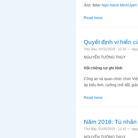
Ảnh: fbker
Ngo Hanh MinhUyen
Read more
about Thảm cảnh ở v
Quyết định vi hiến 
Thứ Sáu, 01/11/2019 - 12:32 —
ngu
NGUYỄN TƯỜNG THỤY
Hội chứng sợ ghi hình
Công an và quan chức chức Việt
áp biểu tình, cưỡng chế đất, giải 
Read more
about Quyết định vi 
Năm 2018: Tù nhân 
Thứ Bảy, 01/05/2019 - 12:42 —
ngu
NGUYỄN TƯỜNG THỤY