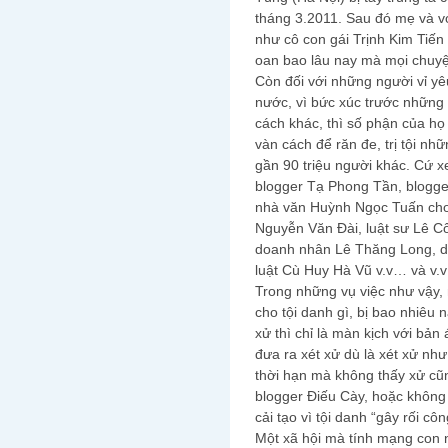
tháng 3.2011. Sau đó mẹ và 
như cô con gái Trịnh Kim Tiến
oan bao lâu nay mà mọi chuyện
Còn đối với những người vỉ yê
nước, vì bức xúc trước những 
cách khác, thì số phận của h
vàn cách để răn đe, trị tội n
gần 90 triệu người khác. Cứ 
blogger Tạ Phong Tần, blogge
nhà văn Huỳnh Ngọc Tuấn cho 
Nguyễn Văn Đài, luật sư Lê Cô
doanh nhân Lê Thăng Long, d
luật Cù Huy Hà Vũ v.v… và v.v…
Trong những vụ việc như vậy,
cho tội danh gì, bị bao nhiêu
xử thì chỉ là màn kịch với bản
đưa ra xét xử dù là xét xử như
thời hạn mà không thấy xử cũ
blogger Điếu Cày, hoặc không 
cải tạo vì tội danh “gây rối c
Một xã hội mà tính mạng con 