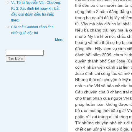
Vụ Tử tù Nguyễn Văn Chưởng:
thể đền bù cho mười năm tù tộ
Kỳ 2. Xác định tội ngay khi bắt
cộng thêm 2 năm đằng đẵng c
đầu giai đoạn điều tra (tiếp
trong ba người đã bị lây nhiễ
theo)
tù. Vậy mà bây giờ họ lại phải 
Cái chết Gaddafi cảnh tỉnh
Nếu ba chàng trai này mà là 
những kẻ độc tài
như ở Mỹ thì khỏi nói, chắc c
More
hoàng và nếu thật sự họ bị oa
đống tiền. Hãy xem vụ sinh v
Biểu mẫu tìm kiếm
Tìm kiếm
đánh hồi năm 2009, chưa bị th
quyền thành phố San Jose (Cal
còn 4 nhân viên cảnh sát liên 
Jose đình chỉ công tác và mở đi
Nhưng thôi nói chuyện ở Mỹ m
nhà nước VN sẽ bảo xứ của bọ
Câu chuyện của 3 chàng trai c
cho thân phận của người VN k
pháp hoàn toàn không được tô
bó rau muống thời bão giá! V
phận rủi xui trúng ai thì ráng 
Từ những chuyện nhỏ như đi t
chết oan uổng vì bị sụp ổ gà, 