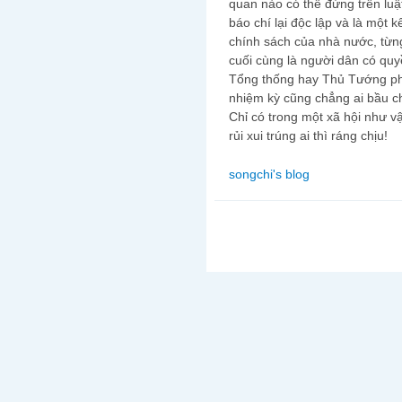
quan nào có thể đứng trên lu
báo chí lại độc lập và là một 
chính sách của nhà nước, từn
cuối cùng là người dân có quyề
Tổng thống hay Thủ Tướng phả
nhiệm kỳ cũng chẳng ai bầu c
Chỉ có trong một xã hội như v
rủi xui trúng ai thì ráng chịu!
songchi's blog