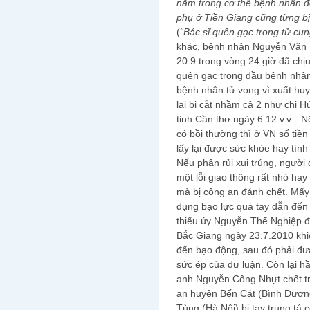
nằm trong cơ thể bệnh nhân đ
phụ ở Tiền Giang cũng từng b
(
“Bác sĩ quên gạc trong tử cu
khác, bệnh nhân Nguyễn Văn 
20.9 trong vòng 24 giờ đã chịu
quên gạc trong đầu bệnh nhân 
bệnh nhân tử vong vì xuất hu
lại bị cắt nhầm cả 2 như chị 
tỉnh Cần thơ ngày 6.12 v.v…Nế
có bồi thường thì ở VN số tiền
lấy lại được sức khỏe hay tín
Nếu phận rủi xui trúng, người 
một lỗi giao thông rất nhỏ hay
mà bị công an đánh chết. Mấy
dụng bạo lực quá tay dẫn đến 
thiếu úy Nguyễn Thế Nghiệp 
Bắc Giang ngày 23.7.2010 khiế
đến bạo động, sau đó phải đưa
sức ép của dư luận. Còn lại h
anh Nguyễn Công Nhựt chết tro
an huyện Bến Cát (Bình Dương
Tùng (Hà Nội) bị tay trung tá