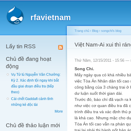
Main menu
Sk
ma
rfavietnam
co
Trang chủ
›
Blog
›
songchi's blog
You are here
Việt Nam-Ai xui thì rán
Lấy tin RSS
Chủ đề đang hoạt
Thứ Năm, 12/15/2011 - 15:56 —
động
Song Chi.
Mấy ngày qua có khá nhiều bài
Vụ Tử tù Nguyễn Văn Chưởng:
Kỳ 2. Xác định tội ngay khi bắt
việc Tòa Án Nhân dân tối cao 
đầu giai đoạn điều tra (tiếp
công bằng của 3 chàng trai ở
theo)
dư luận suốt thời gian dài.
Cái chết Gaddafi cảnh tỉnh
Trước đó, báo chí đã vạch ra 
những kẻ độc tài
như việc cơ quan điều tra đã 
trình điều tra và xác định thủ
More
là khá cao. Nhưng mặc cho dư 
Tòa Án tối cao vẫn ra phán q
Chủ đề thảo luận mới
trai lại phải thi hành nốt bản 