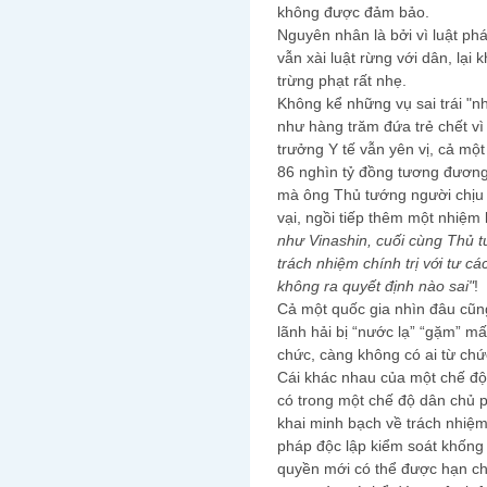
không được đảm bảo.
Nguyên nhân là bởi vì luật ph
vẫn xài luật rừng với dân, lại 
trừng phạt rất nhẹ.
Không kể những vụ sai trái "n
như hàng trăm đứa trẻ chết vì
trưởng Y tế vẫn yên vị, cả một
86 nghìn tỷ đồng tương đương 
mà ông Thủ tướng người chịu 
vại, ngồi tiếp thêm một nhiệm k
như Vinashin, cuối cùng Thủ 
trách nhiệm chính trị với tư 
không ra quyết định nào sai"
!
Cả một quốc gia nhìn đâu cũng
lãnh hải bị “nước lạ” “gặm” mất
chức, càng không có ai từ chứ
Cái khác nhau của một chế độ 
có trong một chế độ dân chủ p
khai minh bạch về trách nhiệm
pháp độc lập kiểm soát khống 
quyền mới có thể được hạn ch