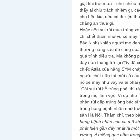
giật khi trời mưa…như nhiều n
thấy ai chịu trách nhiệm gì, c
cho bên kia, nếu có đi kiện th
chẳng ăn thua gì.
Hoặc nếu xui rủi mua trúng xe 
chí chết thảm như vụ xe máy
Bắc Ninh) khiến người mẹ đang
thương nặng sau đó cũng qua 
quá trình điều tra. Mà không 
đầy nửa tháng trở lại đây đã 
chiếc Attila của hãng SYM chá
người chết nữa thì mới có câu 
nổ xe máy như vậy và ai phải 
“Cái xui rủi hễ trúng phải thì 
trong mọi lĩnh vực. Ví dụ như 
phận rủi gặp trúng ông bác sĩ
trong bụng bệnh nhân như trư
sản Hà Nội. Thậm chí, theo b
bụng bệnh nhân sau ca mổ kh
phát hiện gần đây nhất là một
xương vì miếng gạc nằm trong