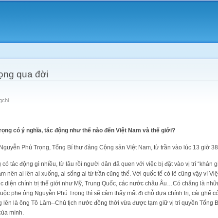
Skip to
main
content
ọng qua đời
gchi
ọng có ý nghĩa, tác động như thế nào đến Việt Nam và thế giới?
 Nguyễn Phú Trọng, Tổng Bí thư đảng Cộng sản Việt Nam, từ trần vào lúc 13 giờ 38
có tác động gì nhiều, từ lâu rồi người dân đã quen với việc bị đặt vào vị trí “khán 
m nên ai lên ai xuống, ai sống ai từ trần cũng thế. Với quốc tế có lẽ cũng vậy vì 
ục diện chính trị thế giới như Mỹ, Trung Quốc, các nước châu Âu…Có chăng là nhữ
uộc phe ông Nguyễn Phú Trọng thì sẽ cảm thấy mất đi chỗ dựa chính trị, cái ghế có
lên là ông Tô Lâm--Chủ tịch nước đồng thời vừa được tạm giữ vị trí quyền Tổng B
của mình.