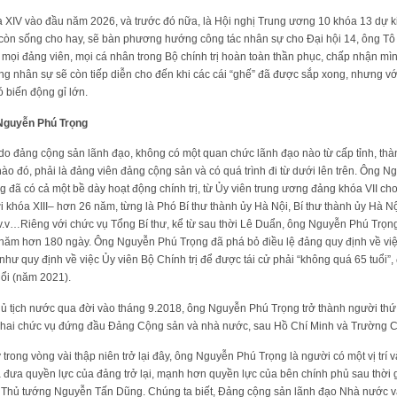
a XIV vào đầu năm 2026, và trước đó nữa, là Hội nghị Trung ương 10 khóa 13 dự k
òn sống cho hay, sẽ bàn phương hướng công tác nhân sự cho Đại hội 14, ông Tô L
 mọi đảng viên, mọi cá nhân trong Bộ chính trị hoàn toàn thần phục, chấp nhận mì
 nhân sự sẽ còn tiếp diễn cho đến khi các cái “ghế” đã được sắp xong, nhưng với
 biến động gỉ lớn.
 Nguyễn Phú Trọng
do đảng cộng sản lãnh đạo, không có một quan chức lãnh đạo nào từ cấp tỉnh, thàn
nào đó, phải là đảng viên đảng cộng sản và có quá trình đi từ dưới lên trên. Ông 
g đã có cả một bề dày hoạt động chính trị, từ Ủy viên trung ương đảng khóa VII cho
tới khóa XIII– hơn 26 năm, từng là Phó Bí thư thành ủy Hà Nội, Bí thư thành ủy Hà N
.v…Riêng với chức vụ Tổng Bí thư, kể từ sau thời Lê Duẩn, ông Nguyễn Phú Trọng là
13 năm hơn 180 ngày. Ông Nguyễn Phú Trọng đã phá bỏ điều lệ đảng quy định về vi
 như quy định về việc Ủy viên Bộ Chính trị để được tái cử phải “không quá 65 tuổi”, 
uổi (năm 2021).
ủ tịch nước qua đời vào tháng 9.2018, ông Nguyễn Phú Trọng trở thành người thứ
ả hai chức vụ đứng đầu Đảng Cộng sản và nhà nước, sau Hồ Chí Minh và Trường C
 trong vòng vài thập niên trở lại đây, ông Nguyễn Phú Trọng là người có một vị trí
đưa quyền lực của đảng trở lại, mạnh hơn quyền lực của bên chính phủ sau thời 
u Thủ tướng Nguyễn Tấn Dũng. Chúng ta biết, Đảng cộng sản lãnh đạo Nhà nước và