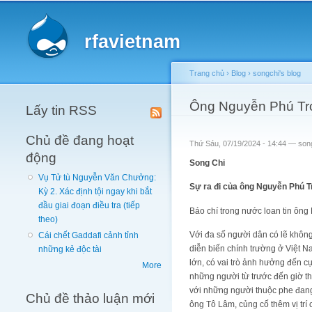
Main menu
rfavietnam
Trang chủ
›
Blog
›
songchi's blog
You are here
Ông Nguyễn Phú Tr
Lấy tin RSS
Chủ đề đang hoạt
Thứ Sáu, 07/19/2024 - 14:44 —
son
động
Song Chi
Vụ Tử tù Nguyễn Văn Chưởng:
Sự ra đi của ông Nguyễn Phú Tr
Kỳ 2. Xác định tội ngay khi bắt
đầu giai đoạn điều tra (tiếp
Báo chí trong nước loan tin ông
theo)
Với đa số người dân có lẽ không 
Cái chết Gaddafi cảnh tỉnh
diễn biến chính trường ở Việt Na
những kẻ độc tài
lớn, có vai trò ảnh hưởng đến c
More
những người từ trước đến giờ th
với những người thuộc phe đang 
Chủ đề thảo luận mới
ông Tô Lâm, củng cố thêm vị trí 