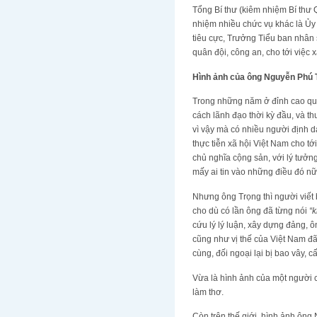
Tổng Bí thư (kiêm nhiệm Bí thư 
nhiệm nhiều chức vụ khác là Ủ
tiêu cực, Trưởng Tiểu ban nhân
quân đội, công an, cho tới việc
Hình ảnh của ông Nguyễn Phú 
Trong những năm ở đỉnh cao quyề
cách lãnh đạo thời kỳ đầu, và 
vì vậy mà có nhiều người định d
thực tiễn xã hội Việt Nam cho t
chủ nghĩa cộng sản, với lý tưởn
mấy ai tin vào những điều đó nữ
Nhưng ông Trọng thì người viết 
cho dù có lần ông đã từng nói
“
cứu lý lý luận, xây dựng đảng, ô
cũng như vị thế của Việt Nam đã
cùng, đối ngoại lại bị bao vây, 
Vừa là hình ảnh của một người c
làm thơ.
Còn trên thế giới, hình ảnh ông 