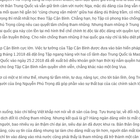
ười thân Trung Quốc và vẫn giữ tình cảm với nước Nga, mặc dù đảng của ông vẫn
ua mối quan hệ gắn bó “cùng chung vận mệnh” giữa hai đảng dù thăng trầm, có nh
Trọng thì nhất nhất học theo Tập Cận Bình. Chẳng hạn, họ Tập có phong trào chống 
 Phú Trọng cũng nêu cao quyết tâm chống tham nhũng. Nhưng tham nhũng ở Trung 
hai quốc gia này còn tồn tại mô hình thể chế chính trị độc tài độc đảng với quyền l
p lẫn truyền thông. Cho nên chống tham nhũng ở hai quốc gia này chỉ là tiêu diệt p
p Cận Bình cực lớn. Việc tư tưởng của Tập Cận Bình được đưa vào bản hiến pháp
 tháng 1.2018 đã đặt ông Tập ngang hàng với hai cố lãnh đạo Trung Quốc là Ma
uốc vào ngày 25.2.2018 đã đề xuất bỏ điều khoản giới hạn thời kỳ nắm quyền hai
cho ông Tập Cận Bình nắm quyền vĩnh viễn, chẳng khác nào một ông Vua.
có một vị trí như thế, nhưng từ tầm nhìn, tư duy, năng lực, cho tới bản lĩnh, ông 
 người của ông Nguyễn Phú Trọng đã góp phần vào sự thất bại của các chính sách lớ
ống, báo chí tiếng Việt khắp nơi nói về di sản của ông. Tựu trung lại, về đối nội,
 dịch đốt lò chống tham nhũng. Nhưng kết quả là gì? Hàng ngàn đảng viên bị mất c
người, bao nhiêu vụ án thậm chí đại án, siêu đại án đã được khui ra. Bản thân ông 
ng, cứu uy tín của đảng nhưng lại làm cho đảng mất uy tín hơn, người dân mất lò
hỉ tin vào đảng vào nhà nước cũng phải thấy là tham nhũng đã trở thành một căn