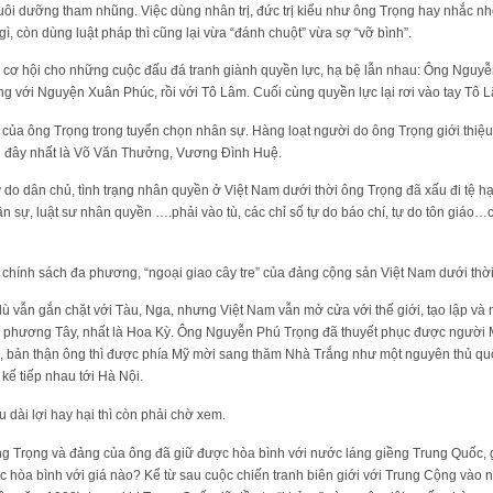
nuôi dưỡng tham nhũng. Việc dùng nhân trị, đức trị kiểu như ông Trọng hay nhắc 
ì, còn dùng luật pháp thì cũng lại vừa “đánh chuột” vừa sợ “vỡ bình”.
o cơ hội cho những cuộc đấu đá tranh giành quyền lực, hạ bệ lẫn nhau: Ông Nguy
 với Nguyện Xuân Phúc, rồi với Tô Lâm. Cuối cùng quyền lực lại rơi vào tay Tô 
 của ông Trọng trong tuyển chọn nhân sự. Hàng loạt người do ông Trọng giới thiệu
i đây nhất là Võ Văn Thưởng, Vương Đình Huệ.
 do dân chủ, tình trạng nhân quyền ở Việt Nam dưới thời ông Trọng đã xấu đi tệ hạ
ân sự, luật sư nhân quyền ….phải vào tù, các chỉ số tự do báo chí, tự do tôn giáo
 chính sách đa phương, “ngoại giao cây tre” của đảng cộng sản Việt Nam dưới thờ
ù vẫn gắn chặt với Tàu, Nga, nhưng Việt Nam vẫn mở cửa với thế giới, tạo lập và 
ới phương Tây, nhất là Hoa Kỳ. Ông Nguyễn Phú Trọng đã thuyết phục được người 
 bản thận ông thì được phía Mỹ mời sang thăm Nhà Trắng như một nguyên thủ quố
kế tiếp nhau tới Hà Nội.
u dài lợi hay hại thì còn phải chờ xem.
g Trọng và đảng của ông đã giữ được hòa bình với nước láng giềng Trung Quốc, gi
 hòa bình với giá nào? Kể từ sau cuộc chiến tranh biên giới với Trung Cộng vào 