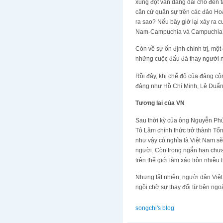
xung đột vẫn dằng dai cho đến t
căn cứ quân sự trên các đảo Ho
ra sao? Nếu bây giờ lại xảy ra 
Nam-Campuchia và Campuchia đã
Còn về sự ổn định chính trị, mộ
những cuộc đấu đá thay người ng
Rồi đây, khi chế độ của đảng cộ
đảng như Hồ Chí Minh, Lê Duẩn
Tương lai của VN
Sau thời kỳ của ông Nguyễn Phú 
Tô Lâm chính thức trở thành Tổn
như vậy có nghĩa là Việt Nam sẽ 
người. Còn trong ngắn hạn chưa 
trên thế giới làm xáo trộn nhiều
Nhưng tất nhiên, người dân Việ
ngồi chờ sự thay đổi từ bên ngo
songchi's blog