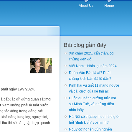
About Us
Home
Bài blog gần đây
Xin chào 2025, cẩn thận, coi
chừng đèn đỏ!
Việt Nam—Nhìn lại năm 2024.
Đoàn Văn Báu là ai? Phải
chăng kịch bản đã lộ dần?
Kinh hãi vụ giết 11 mạng người
 phút ngày 19/7/2024.
và cái cười của kẻ thủ ác
Cuộc du hành cưỡng bức với
giả bất đắc dĩ” đứng quan sát mọi
sư Minh Tuệ, và những điều
Việt Nam không phải là một nước
nhìn thấy
ng tác động trong đảng, với
Hà Nội có thật sự muốn thế giới
 khả năng lung lay; ngược lại,
hết "định kiến" với mình?
í thư thì sẽ càng tập hợp quanh
Nguy cơ nghẽn đùn nghẽn