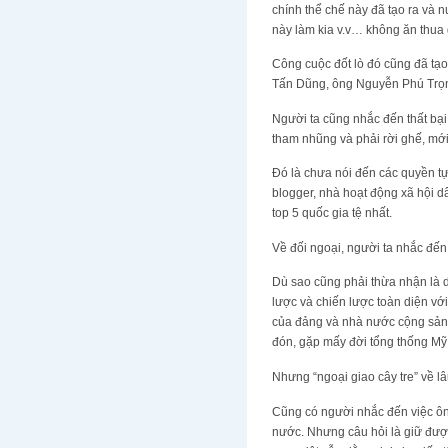
chính thể chế này đã tạo ra và 
này làm kia v.v… không ăn thua g
Công cuộc đốt lò đó cũng đã tạ
Tấn Dũng, ông Nguyễn Phú Trọng
Người ta cũng nhắc đến thất bại
tham nhũng và phải rời ghế, mớ
Đó là chưa nói đến các quyền tự
blogger, nhà hoạt động xã hội d
top 5 quốc gia tệ nhất.
Về đối ngoại, người ta nhắc đến
Dù sao cũng phải thừa nhận là d
lược và chiến lược toàn diện v
của đảng và nhà nước cộng sản,
đón, gặp mấy đời tổng thống Mỹ 
Nhưng “ngoại giao cây tre” về lâ
Cũng có người nhắc đến việc ôn
nước. Nhưng câu hỏi là giữ được