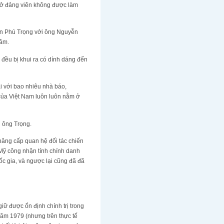
nhở đảng viên không được làm
ễn Phú Trọng với ông Nguyễn
Lâm.
 đều bị khui ra có dính dáng đến
i với bao nhiêu nhà báo,
…của Việt Nam luôn luôn nằm ở
i ông Trọng.
nâng cấp quan hệ đối tác chiến
Mỹ công nhận tính chính danh
c gia, và ngược lại cũng đã đã
ữ được ổn định chính trị trong
năm 1979 (nhưng trên thực tế