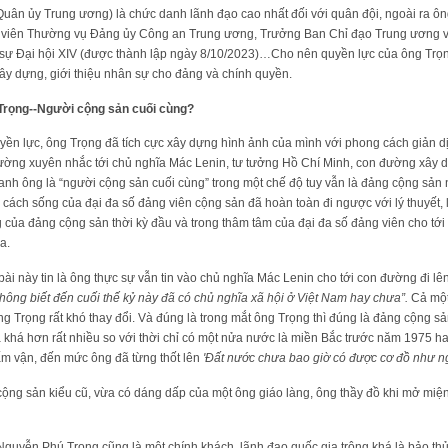
Quân ủy Trung ương) là chức danh lãnh đạo cao nhất đối với quân đội, ngoài ra ô
y viên Thường vụ Đảng ủy Công an Trung ương, Trưởng Ban Chỉ đạo Trung ương 
 sự Đại hội XIV (được thành lập ngày 8/10/2023)…Cho nên quyền lực của ông Trọng
 xây dựng, giới thiệu nhân sự cho đảng và chính quyền.
Trọng--Người cộng sản cuối cùng?
n lực, ông Trọng đã tích cực xây dựng hình ảnh của mình với phong cách giản dị
thường xuyên nhắc tới chủ nghĩa Mác Lenin, tư tưởng Hồ Chí Minh, con đường xây 
anh ông là “người cộng sản cuối cùng” trong một chế độ tuy vẫn là đảng cộng sản 
ới cách sống của đại đa số đảng viên cộng sản đã hoàn toàn đi ngược với lý thuyết,
g của đảng cộng sản thời kỳ đầu và trong thâm tâm của đại đa số đảng viên cho t
a.
bài này tin là ông thực sự vẫn tin vào chủ nghĩa Mác Lenin cho tới con đường đi lê
không biết đến cuối thế kỷ này đã có chủ nghĩa xã hội ở Việt Nam hay chưa”.
Cả một
ng Trọng rất khó thay đổi. Và đúng là trong mắt ông Trọng thì đúng là đảng cộng sả
 khá hơn rất nhiều so với thời chỉ có một nửa nước là miền Bắc trước năm 1975 hay
cấm vận, đến mức ông đã từng thốt lên
'Đất nước chưa bao giờ có được cơ đồ như n
ộng sản kiểu cũ, vừa có dáng dấp của một ông giáo làng, ông thầy đồ khi mở miệng
Nguyễn Phú Trọng cũng là một chính khách, lãnh đạo quốc gia trông khá là bảo thủ,