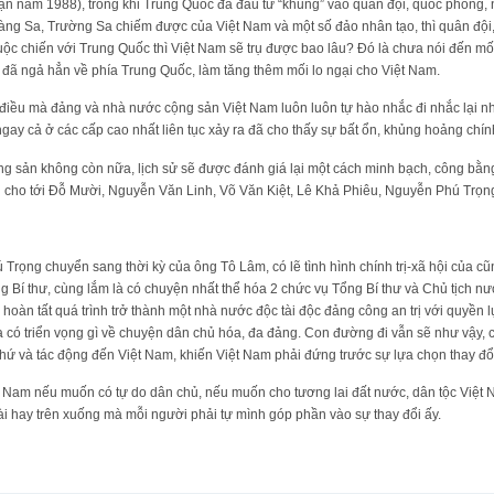
ận năm 1988), trong khi Trung Quốc đã đầu tư “khủng” vào quân đội, quốc phòng, 
àng Sa, Trường Sa chiếm được của Việt Nam và một số đảo nhân tạo, thì quân đội,
cuộc chiến với Trung Quốc thì Việt Nam sẽ trụ được bao lâu? Đó là chưa nói đến mối
 ngả hẳn về phía Trung Quốc, làm tăng thêm mối lo ngại cho Việt Nam.
t điều mà đảng và nhà nước cộng sản Việt Nam luôn luôn tự hào nhắc đi nhắc lại n
ay cả ở các cấp cao nhất liên tục xảy ra đã cho thấy sự bất ổn, khủng hoảng chính
ng sản không còn nữa, lịch sử sẽ được đánh giá lại một cách minh bạch, công bằn
 cho tới Đỗ Mười, Nguyễn Văn Linh, Võ Văn Kiệt, Lê Khả Phiêu, Nguyễn Phú Trọ
Trọng chuyển sang thời kỳ của ông Tô Lâm, có lẽ tình hình chính trị-xã hội của cũ
g Bí thư, cùng lắm là có chuyện nhất thể hóa 2 chức vụ Tổng Bí thư và Chủ tịch 
hoàn tất quá trình trở thành một nhà nước độc tài độc đảng công an trị với quyền 
có triển vọng gì về chuyện dân chủ hóa, đa đảng. Con đường đi vẫn sẽ như vậy, chỉ
 thứ và tác động đến Việt Nam, khiến Việt Nam phải đứng trước sự lựa chọn thay đổi
t Nam nếu muốn có tự do dân chủ, nếu muốn cho tương lai đất nước, dân tộc Việt 
ài hay trên xuống mà mỗi người phải tự mình góp phần vào sự thay đổi ấy.