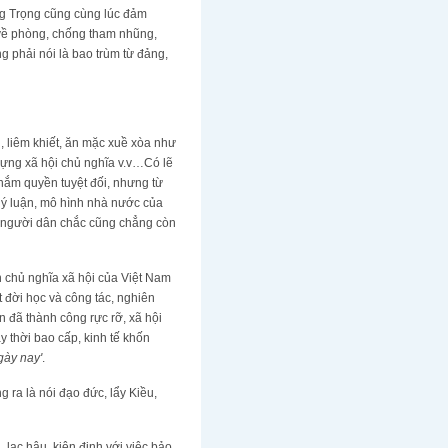
ng Trọng cũng cùng lúc đảm
về phòng, chống tham nhũng,
 phải nói là bao trùm từ đảng,
, liêm khiết, ăn mặc xuề xòa như
dựng xã hội chủ nghĩa v.v…Có lẽ
nắm quyền tuyệt đối, nhưng từ
 lý luận, mô hình nhà nước của
ới người dân chắc cũng chẳng còn
n chủ nghĩa xã hội của Việt Nam
 đời học và công tác, nghiên
n đã thành công rực rỡ, xã hội
 thời bao cấp, kinh tế khốn
gày nay'
.
 ra là nói đạo đức, lẩy Kiều,
 lạc hậu, kiên định với việc bảo