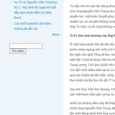
Vụ Tử tù Nguyễn Văn Chưởng:
Từ đây cho tới đại hội đảng khó
Kỳ 2. Xác định tội ngay khi bắt
như ông Nguyễn Phú Trọng khi c
đầu giai đoạn điều tra (tiếp
quyền lực, mặt khác thuyết phục
theo)
quyền lực và chuyện khủng hoảng
Cái chết Gaddafi cảnh tỉnh
ông Tô Lâm, có lẽ cũng không có
những kẻ độc tài
More
Vị trí, tầm ảnh hưởng của ông
Ở Việt Nam dưới chế độ độc tài 
Biểu mẫu tìm kiếm
Tìm kiếm
bước nhảy ngang vào một vị trí 
khi ngồi vào ghế Tổng Bí thư, ôn
viên Bộ Chính trị khóa VIII cho 
Trung ương, Chủ tịch Quốc Hội v
cho đến thời điểm hiện tại là 
quá hai nhiệm kỳ liên tiếp, cũng
thư nhiệm kỳ thứ ba, khi đã 77 t
Sau khi ông Trần Đại Quang, Ch
sản Việt Nam nắm giữ cả hai c
Nhắc lại những điều này để thấy
chính ông Nguyễn Phú Trọng đã 
lấn lướt đảng dưới thời ông cự