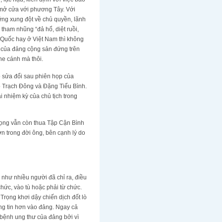
 mở cửa với phương Tây. Với
ững xung đột về chủ quyền, lãnh
tham nhũng “đả hổ, diệt ruồi,
Quốc hay ở Việt Nam thì không
ực của đảng cộng sản đứng trên
he cánh mà thôi.
 sửa đổi sau phiên họp của
o Trạch Đông và Đặng Tiểu Bình.
 nhiệm kỳ của chủ tịch trong
Trọng vẫn còn thua Tập Cận Bình
n trong đời ông, bên cạnh lý do
 như nhiều người đã chỉ ra, điều
hức, vào tù hoặc phải từ chức.
Trọng khơi dậy chiến dịch đốt lò
ng tin hơn vào đảng. Ngay cả
 bệnh ung thư của đảng bởi vì