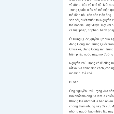
vệ đảng, bảo vệ chế độ. Một ng
Trung Quốc, điều đó thể hiện q
thổ lãnh hải, còn bản thân ông 
săn sói, quét muỗi” thì Nguyễn
thể nào tiêu diệt được, một khi 
cả luật pháp, tư pháp, hành phá
Ở Trung Quốc, quyền lực của Tậ
đảng Cộng sản Trung Quốc trong
Chưa kể, Đảng Cộng sản Trung Q
hiến pháp nước này, mở đường 
Nguyễn Phú Trọng có lẽ cũng mơ 
rất xa. Và chính tính cách, con
mô hình, thể chế.
Di sản.
Ông Nguyễn Phú Trọng vừa nằm xu
lớn nhất mà ông đã làm là chiến
Không thể nhớ hết là bao nhiêu 
chống tham nhũng này để cứu đả
những người bao nhiêu lâu nay c