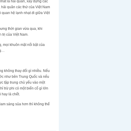
nhất là hải quân, xây dựng các
 hải quân các thứ của Việt Nam
 quan hệ lạnh nhạt đi giữa Việt
hưng thời gian vừa qua, khi
 trị của Việt Nam.
g, mọi khuôn mặt nổi bật của
ng…
ng không thay đổi gì nhiều. Nếu
nước như bên Trung Quốc và nếu
lực tập trung chủ yếu vào một
 trừ phi có một biến cố gì lớn
 hay là chết.
Nam sáng sủa hơn thì không thể