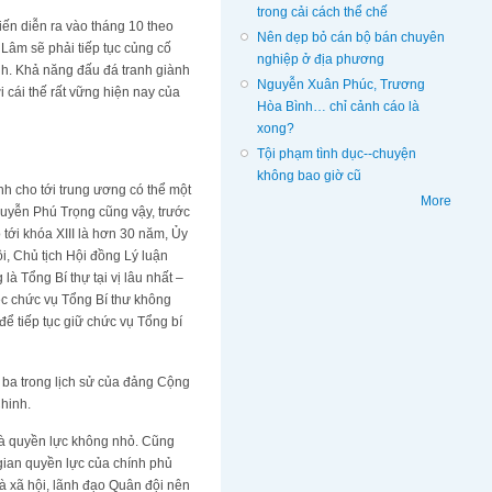
trong cải cách thể chế
iến diễn ra vào tháng 10 theo
Nên dẹp bỏ cán bộ bán chuyên
âm sẽ phải tiếp tục củng cố
nghiệp ở địa phương
nh. Khả năng đấu đá tranh giành
Nguyễn Xuân Phúc, Trương
 cái thế rất vững hiện nay của
Hòa Bình… chỉ cảnh cáo là
xong?
Tội phạm tình dục--chuyện
không bao giờ cũ
h cho tới trung ương có thể một
More
Nguyễn Phú Trọng cũng vậy, trước
 tới khóa XIII là hơn 30 năm, Ủy
ội, Chủ tịch Hội đồng Lý luận
 Tổng Bí thự tại vị lâu nhất –
ệc chức vụ Tổng Bí thư không
để tiếp tục giữ chức vụ Tổng bí
 ba trong lịch sử của đảng Cộng
hinh.
 và quyền lực không nhỏ. Cũng
gian quyền lực của chính phủ
 xã hội, lãnh đạo Quân đội nên