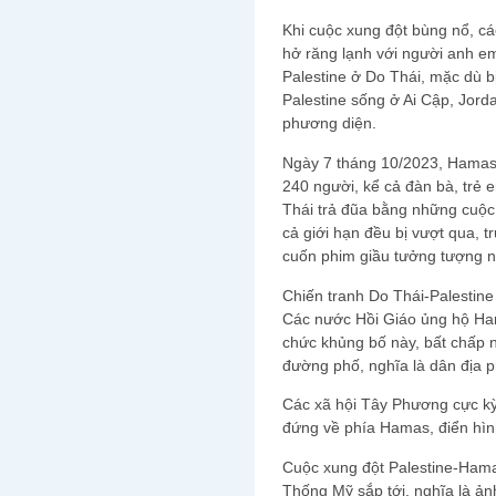
Khi cuộc xung đột bùng nổ, cá
hở răng lạnh với người anh e
Palestine ở Do Thái, mặc dù 
Palestine sống ở Ai Cập, Jorda
phương diện.
Ngày 7 tháng 10/2023, Hamas 
240 người, kể cả đàn bà, trẻ
Thái trả đũa bằng những cuộc 
cả giới hạn đều bị vượt qua, t
cuốn phim giầu tưởng tượng n
Chiến tranh Do Thái-Palestine
Các nước Hồi Giáo ủng hộ Ham
chức khủng bố này, bất chấp
đường phố, nghĩa là dân địa 
Các xã hội Tây Phương cực kỳ
đứng về phía Hamas, điển hình
Cuộc xung đột Palestine-Ham
Thống Mỹ sắp tới, nghĩa là ảnh