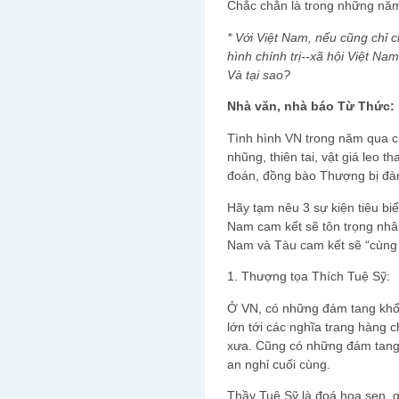
Chắc chắn là trong những năm tớ
* Với Việt Nam, nếu cũng chỉ c
hình chính trị--xã hội Việt N
Và tại sao?
Nhà văn, nhà báo Từ Thức:
Tình hình VN trong năm qua c
nhũng, thiên tai, vật giá leo t
đoán, đồng bào Thượng bị đà
Hãy tạm nêu 3 sự kiện tiêu biể
Nam cam kết sẽ tôn trọng nhâ
Nam và Tàu cam kết sẽ “cùng 
1. Thượng tọa Thích Tuệ Sỹ:
Ở VN, có những đám tang khổng
lớn tới các nghĩa trang hàng
xưa. Cũng có những đám tang đ
an nghỉ cuối cùng.
Thầy Tuệ Sỹ là đoá hoa sen, 