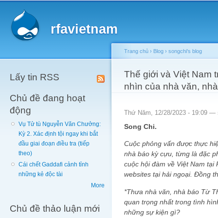
Main menu
Sk
ma
rfavietnam
co
Trang chủ
›
Blog
›
songchi's blog
You are here
Thế giới và Việt Nam 
Lấy tin RSS
nhìn của nhà văn, nh
Chủ đề đang hoạt
động
Thứ Năm, 12/28/2023 - 19:09 —
Vụ Tử tù Nguyễn Văn Chưởng:
Song Chi.
Kỳ 2. Xác định tội ngay khi bắt
Cuộc phỏng vấn được thực hiệ
đầu giai đoạn điều tra (tiếp
nhà báo kỳ cựu, từng là đặc p
theo)
cuộc hội đàm về Việt Nam tại P
Cái chết Gaddafi cảnh tỉnh
websites tại hải ngoại. Đồng t
những kẻ độc tài
More
*Thưa nhà văn, nhà báo Từ Th
quan trọng nhất trong tình hìn
Chủ đề thảo luận mới
những sự kiện gì?