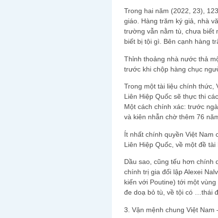
Trong hai năm (2022, 23), 123 n
giáo. Hàng trăm ký giả, nhà v
trường vẫn nằm tù, chưa biết 
biết bị tội gì. Bên cạnh hàng t
Thỉnh thoảng nhà nước thả một
trước khi chộp hàng chục ngư
Trong một tài liệu chính thức
Liên Hiệp Quốc sẽ thực thi các
Một cách chính xác: trước ngà
và kiên nhẫn chờ thêm 76 nă
Ít nhất chính quyền Việt Nam c
Liên Hiệp Quốc, về một đề tài 
Dầu sao, cũng tếu hơn chính 
chính trị gia đối lập Alexei Na
kiến với Poutine) tới một vùng
đe doạ bỏ tù, về tội có …thái 
3. Vận mệnh chung Việt Nam 