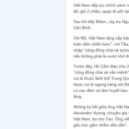
Việt Nam tiếp tục chính sách n
đó; gió 2 chiều, quay đi uốn lại
Sau khi tiếp Biden, cây tre N
Cận Bình.
Với Mỹ, Việt Nam tăng cấp bậc 
toàn diện chiến lược”, với Tầ
nhập “cộng đồng chia sẻ tương 
nếu không phải là nước nhỏ th
Trước đây, Hồ Cẩm Đào (Hu Ji
“cộng đồng chia sẻ vận mệnh”
coi là thuộc lãnh thổ Trung Qu
được coi là ngang hàng với Đà
có can đảm và tâm huyết bảo 
lăng.
Những ký kết giữa ông Việt N
Alexander Vuving, chuyên gia v
Việt Nam, lợi cho Tàu. Ông viế
gấu trúc gặm nhấm dần dần”.