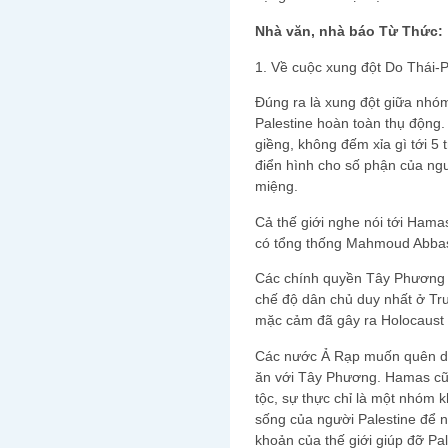
Nhà văn, nhà báo Từ Thức:
1. Về cuộc xung đột Do Thái-P
Đúng ra là xung đột giữa nhó
Palestine hoàn toàn thụ động.
giềng, không đếm xỉa gì tới 5 t
điển hình cho số phận của ngư
miệng.
Cả thế giới nghe nói tới Hamas
có tổng thống Mahmoud Abba
Các chính quyền Tây Phương q
chế độ dân chủ duy nhất ở Tr
mặc cảm đã gây ra Holocaust 
Các nước Ả Rạp muốn quên dân
ăn với Tây Phương. Hamas cũ
tộc, sự thực chỉ là một nhóm 
sống của người Palestine để 
khoản của thế giới giúp đỡ Pal