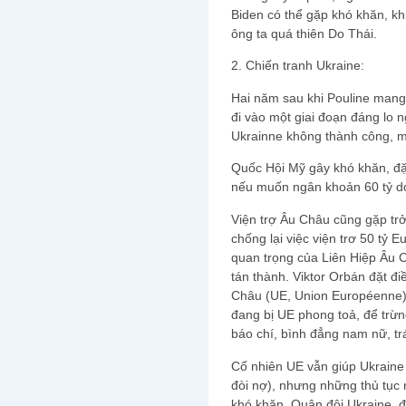
Biden có thể gặp khó khăn, kh
ông ta quá thiên Do Thái.
2. Chiến tranh Ukraine:
Hai năm sau khi Pouline mang
đi vào một giai đoạn đáng lo 
Ukrainne không thành công, m
Quốc Hội Mỹ gây khó khăn, đặ
nếu muốn ngân khoản 60 tỷ dol
Viện trợ Âu Châu cũng gặp trở
chống lại việc viện trơ 50 tỷ 
quan trọng của Liên Hiệp Âu C
tán thành. Viktor Orbán đặt đi
Châu (UE, Union Européenne) 
đang bị UE phong toả, để trừn
báo chí, bình đẳng nam nữ, trá
Cố nhiên UE vẫn giúp Ukraine 
đòi nợ), nhưng những thủ tục 
khó khăn. Quân đội Ukraine, 