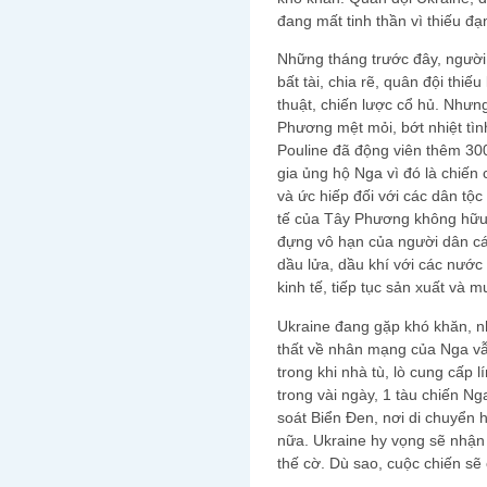
đang mất tinh thần vì thiếu đạ
Những tháng trước đây, người t
bất tài, chia rẽ, quân đội thiế
thuật, chiến lược cổ hủ. Nhưn
Phương mệt mỏi, bớt nhiệt tìn
Pouline đã động viên thêm 300
gia ủng hộ Nga vì đó là chiến
và ức hiếp đối với các dân tộ
tế của Tây Phương không hữu 
đựng vô hạn của người dân cá
dầu lửa, dầu khí với các nước
kinh tế, tiếp tục sản xuất và 
Ukraine đang gặp khó khăn, n
thất về nhân mạng của Nga vẫ
trong khi nhà tù, lò cung cấp
trong vài ngày, 1 tàu chiến N
soát Biển Đen, nơi di chuyển 
nữa. Ukraine hy vọng sẽ nhận
thế cờ. Dù sao, cuộc chiến sẽ