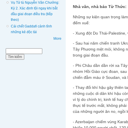
Vụ Tử tù Nguyễn Văn Chưởng:
Nhà văn, nhà báo Từ Thức:
Kỳ 2. Xác định tội ngay khi bắt
đầu giai đoạn điều tra (tiếp
Những sự kiện quan trọng làm
theo)
đếm xuể:
Cái chết Gaddafi cảnh tỉnh
những kẻ độc tài
- Xung đột Do Thái-Palestine, 
More
- Sau hai năm chiến tranh Ukr
Tây Phương mệt mỏi, không nh
Biểu mẫu tìm kiếm
Tìm kiếm
trong giai đoạn đầu.
- Phi Châu dần dần rời xa Tây
nhóm Hồi Giáo cực đoan, sau 
chiến đẫm máu ở Soudan, và bấ
- Thay đổi khí hậu gây thiên t
những cuộc di dân khí hậu còn
vì lý do chính trị, kinh tế hay 
thực tế trước mắt, không phải 
của những người ăn no, ngồi lo
- Azerbaijan chiếm vùng Karab
khiến 10.000 người chết, 120.