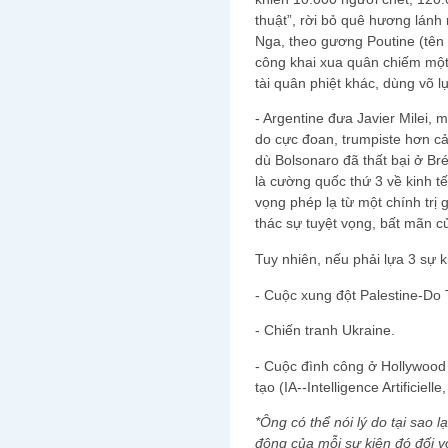
thuật”, rời bỏ quê hương lánh
Nga, theo gương Poutine (tên 
công khai xua quân chiếm một 
tài quân phiệt khác, dùng võ 
- Argentine đưa Javier Milei, 
do cực đoan, trumpiste hơn c
dù Bolsonaro đã thất bại ở Bré
là cường quốc thứ 3 về kinh t
vọng phép lạ từ một chính trị 
thác sự tuyệt vọng, bất mãn c
Tuy nhiên, nếu phải lựa 3 sự ki
- Cuộc xung đột Palestine-Do 
- Chiến tranh Ukraine.
- Cuộc đình công ở Hollywood 
tạo (IA--Intelligence Artificielle,
*Ông có thể nói lý do tại sao l
động của mỗi sự kiện đó đối vớ