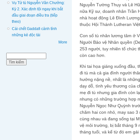
Vụ Tử tù Nguyễn Văn Chưởng:
Nguyễn Tường Thụy và Lê Hữu
Kỳ 2. Xác định tội ngay khi bắt
nữa Kỹ sư, doanh nhân Trần 
đầu giai đoạn điều tra (tiếp
nhà hoạt động Lê Đình Lượng 
theo)
thuộc Hội Thánh Lutheran Vi
Cái chết Gaddafi cảnh tỉnh
những kẻ độc tài
Con số tù nhân lương tâm ở V
Người Bảo vệ Nhân quyền (Def
More
253 người, tuy nhiên tổ chức 
còn cao hơn.
Biểu mẫu tìm kiếm
Tìm kiếm
Khi tai họa giáng xuống đầu, 
đi tù mà cả gia đình người thâ
hưởng nặng nề, nhất là những 
dạy dỗ, tình yêu thương của 
mẹ đi tù nhưng gia đình còn l
nhưng có những trường hợp 
Nguyễn Ngọc Như Quỳnh trước đ
chăm hai con nhỏ, may sao 3 
cùng nhau và đang sống tại M
vệ môi trường, bị bắt tháng 9 
tháng tuổi, và kể từ đó em gái