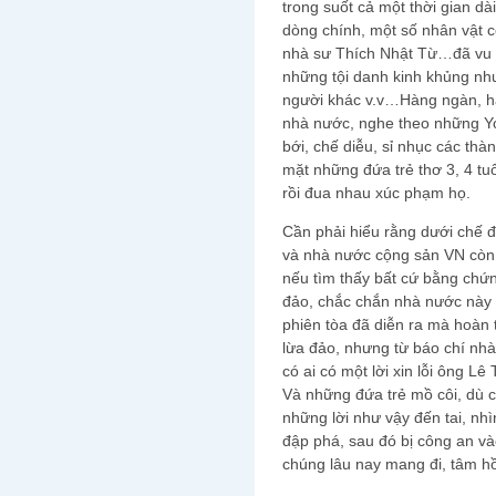
trong suốt cả một thời gian dà
dòng chính, một số nhân vật c
nhà sư Thích Nhật Từ…đã vu k
những tội danh kinh khủng như
người khác v.v…Hàng ngàn, hà
nhà nước, nghe theo những Yo
bới, chế diễu, sỉ nhục các thà
mặt những đứa trẻ thơ 3, 4 tuổ
rồi đua nhau xúc phạm họ.
Cần phải hiểu rằng dưới chế đ
và nhà nước cộng sản VN còn d
nếu tìm thấy bất cứ bằng chứn
đảo, chắc chắn nhà nước này 
phiên tòa đã diễn ra mà hoàn 
lừa đảo, nhưng từ báo chí nh
có ai có một lời xin lỗi ông 
Và những đứa trẻ mồ côi, dù
những lời như vậy đến tai, nh
đập phá, sau đó bị công an v
chúng lâu nay mang đi, tâm h