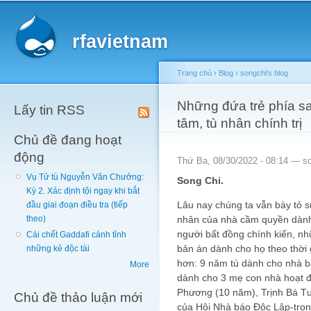
Main menu
Sk
ma
rfavietnam
co
Trang chủ
›
Blog
›
songchi's blog
You are here
Những đứa trẻ phía s
Lấy tin RSS
tâm, tù nhân chính trị
Chủ đề đang hoạt
động
Thứ Ba, 08/30/2022 - 08:14 —
s
Vụ Tử tù Nguyễn Văn Chưởng:
Song Chi.
Kỳ 2. Xác định tội ngay khi bắt
Lâu nay chúng ta vẫn bày tỏ s
đầu giai đoạn điều tra (tiếp
nhân của nhà cầm quyền dành
theo)
người bất đồng chính kiến, n
Cái chết Gaddafi cảnh tỉnh
bản án dành cho họ theo thời
những kẻ độc tài
hơn: 9 năm tù dành cho nhà 
More
dành cho 3 mẹ con nhà hoạt đ
Phương (10 năm), Trịnh Bá Tư
Chủ đề thảo luận mới
của Hội Nhà báo Độc Lập-tron