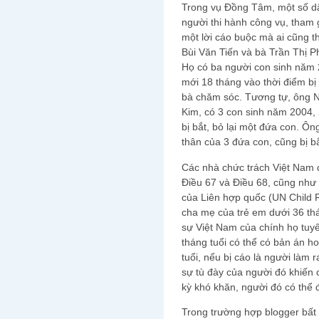
Trong vụ Đồng Tâm, một số dâ
người thi hành công vụ, tham g
một lời cáo buộc mà ai cũng th
Bùi Văn Tiến và bà Trần Thị Ph
Họ có ba người con sinh năm 
mới 18 tháng vào thời điểm bị
bà chăm sóc. Tương tự, ông 
Kim, có 3 con sinh năm 2004,
bị bắt, bỏ lại một đứa con. 
thân của 3 đứa con, cũng bị bắ
Các nhà chức trách Việt Nam 
Điều 67 và Điều 68, cũng nh
của Liên hợp quốc (UN Child 
cha mẹ của trẻ em dưới 36 thá
sự Việt Nam của chính họ tuyê
tháng tuổi có thể có bản án h
tuổi, nếu bị cáo là người làm 
sự tù đày của người đó khiến 
kỳ khó khăn, người đó có thể 
Trong trường hợp blogger bất 