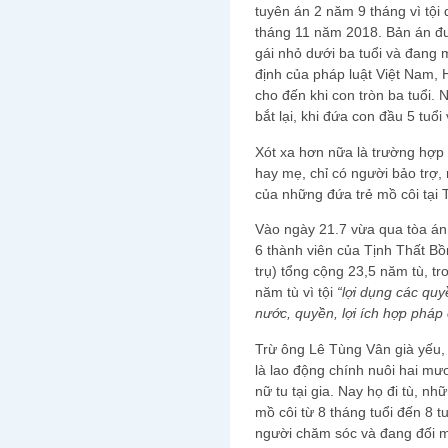
tuyên án 2 năm 9 tháng vì tội
tháng 11 năm 2018. Bản án đ
gái nhỏ dưới ba tuổi và đang 
định của pháp luật Việt Nam, 
cho đến khi con tròn ba tuổi.
bắt lại, khi đứa con đầu 5 tuổi
Xót xa hơn nữa là trường hợp
hay mẹ, chỉ có người bảo trợ,
của những đứa trẻ mồ côi tại 
Vào ngày 21.7 vừa qua tòa án
6 thành viên của Tịnh Thất Bồ
trụ) tổng cộng 23,5 năm tù, tr
năm tù vì tội
“lợi dụng các qu
nước, quyền, lợi ích hợp pháp 
Trừ ông Lê Tùng Vân già yếu, c
là lao động chính nuôi hai mư
nữ tu tại gia. Nay họ đi tù, nh
mồ côi từ 8 tháng tuổi đến 8 tu
người chăm sóc và đang đối mặ