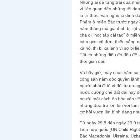
Những ai đã từng trải qua nh
vì liên quan đến những tội da
là trí thức, văn nghệ sĩ dính 
Phẩm ở miền Bắc trước ngày 3
năm tháng mà gia đình bị liệt
cha đi “học tập cải tạo” ở miề
cảm giác cô đơn, thiếu vắng n
xã hội thì bị xa lánh vì sợ bị 
Tất cả những điều đó đều để l
thời gian dài.
Và bây giờ, mấy chục năm sau
cộng sản nắm độc quyền lãnh 
người phải đi tù vì đòi tự do n
nước cưỡng chế đất đai hay đ
người một cách ôn hòa vẫn tiếp
những đứa trẻ lớn lên với tâm
cơ hội vươn lên bình đẳng như
Từ ngày 29.8 đến ngày 23.9 t
Liên hợp quốc (UN Child Righ
Bắc Macedonia, Ukraine, Uzbe