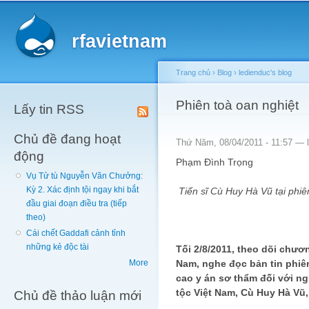
Main menu
Sk
ma
rfavietnam
co
Trang chủ
›
Blog
›
ledienduc's blog
You are here
Phiên toà oan nghiệt
Lấy tin RSS
Chủ đề đang hoạt
Thứ Năm, 08/04/2011 - 11:57 —
động
Phạm Đình Trọng
Vụ Tử tù Nguyễn Văn Chưởng:
Kỳ 2. Xác định tội ngay khi bắt
Tiến sĩ Cù Huy Hà Vũ tại phi
đầu giai đoạn điều tra (tiếp
theo)
Cái chết Gaddafi cảnh tỉnh
những kẻ độc tài
Tối 2/8/2011, theo dõi chươn
Nam, nghe đọc bản tin phiê
More
cao y án sơ thẩm đối với n
tộc Việt Nam, Cù Huy Hà Vũ, 
Chủ đề thảo luận mới