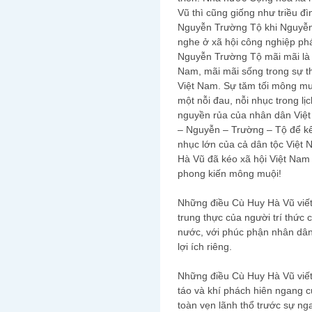
Vũ thì cũng giống như triều đ
Nguyễn Trường Tộ khi Nguyễn 
nghe ở xã hội công nghiệp phá
Nguyễn Trường Tộ mãi mãi là m
Nam, mãi mãi sống trong sự t
Việt Nam. Sự tăm tối mông muộ
một nỗi đau, nỗi nhục trong lị
nguyền rủa của nhân dân Việt
– Nguyễn – Trường – Tộ để kết
nhục lớn của cả dân tộc Việt 
Hà Vũ đã kéo xã hội Việt Nam 
phong kiến mông muội!
Những điều Cù Huy Hà Vũ viết v
trung thực của người trí thức 
nước, với phúc phận nhân dân, 
lợi ích riêng.
Những điều Cù Huy Hà Vũ viết và 
táo và khí phách hiên ngang c
toàn vẹn lãnh thổ trước sự ng