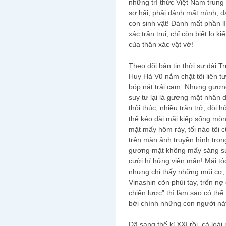
những trí thức Việt Nam trung
sợ hãi, phải đánh mất mình, 
con sinh vật! Đánh mất phần l
xác trần trụi, chỉ còn biết lo
của thân xác vật vờ!
Theo dõi bản tin thời sự đài T
Huy Hà Vũ nắm chặt tôi liên 
bóp nát trái cam. Nhưng gươ
suy tư lại là gương mặt nhân
thôi thúc, nhiều trăn trở, đòi 
thể kéo dài mãi kiếp sống mò
mặt mấy hôm rày, tối nào tôi
trên màn ảnh truyền hình trong
gương mặt không mấy sáng sủa
cười hí hửng viên mãn! Mái t
nhưng chỉ thấy những múi cơ, 
Vinashin còn phủi tay, trốn nợ
chiến lược” thì làm sao có th
bởi chính những con người nà
Đã sang thế kỉ XXI rồi, cả loà