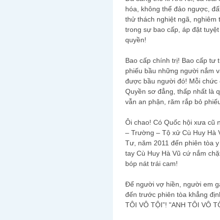
hóa, không thể đảo ngược, đ
thử thách nghiệt ngã, nghiêm
trong sự bao cấp, áp đặt tuyệt
quyền!
Bao cấp chính trị! Bao cấp tư
phiếu bầu những người nắm vậ
được bầu người đó! Mỗi chức 
Quyền sơ đẳng, thấp nhất là 
vẫn an phận, răm rắp bỏ phiế
Ôi chao! Có Quốc hội xưa cũ 
– Trường – Tộ xử Cù Huy Hà V
Tư, năm 2011 đến phiên tòa y
tay Cù Huy Hà Vũ cứ nắm chặ
bóp nát trái cam!
Để người vợ hiền, người em gá
đến trước phiên tòa khẳng đị
TÔI VÔ TỘI”! "ANH TÔI VÔ TỘ