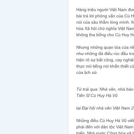
Hàng triệu người Việt Nam đư
bài trả lời phỏng vấn của Cù
nói của sâu thẳm lòng mình. 
hòa Xã hội chủ nghĩa Việt Nam
không tha bổng cho Cù Huy Hà
Nhưng những quan tòa của nề
như những đà điểu rúc đầu tr
hiện rõ sự bất công, cay nghiệt
thực nói tiếng nói khẩn thiết 
của lịch sử.
Từ trái qua: Nhà văn, nhà bá
Tiến Sĩ Cù Huy Hà Vũ
tại Đại hội nhà văn Việt Nam 
Những điều Cù Huy Hà Vũ viết v
phải đến với dân tộc Việt Nam
triển. Nhà nước Cộng hòa xã h