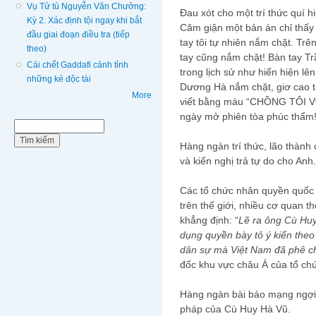
Vụ Tử tù Nguyễn Văn Chưởng:
Đau xót cho một trí thức quí h
Kỳ 2. Xác định tội ngay khi bắt
Căm giận một bản án chỉ thấy
đầu giai đoạn điều tra (tiếp
tay tôi tự nhiên nắm chặt. Tr
theo)
tay cũng nắm chặt! Bàn tay T
Cái chết Gaddafi cảnh tỉnh
trong lịch sử như hiển hiện lên
những kẻ độc tài
Dương Hà nắm chặt, giơ cao t
More
viết bằng máu “CHỒNG TÔI VÔ
ngày mở phiên tòa phúc thẩm
Biểu mẫu tìm kiếm
Tìm kiếm
Hàng ngàn trí thức, lão thàn
và kiến nghị trả tự do cho Anh.
Các tổ chức nhân quyền quốc t
trên thế giới, nhiều cơ quan t
khẳng định: “
Lẽ ra ông Cù Huy
dụng quyền bày tỏ ý kiến theo
dân sự mà Việt Nam đã phê c
đốc khu vực châu Á của tổ ch
Hàng ngàn bài báo mạng ngợi 
pháp của Cù Huy Hà Vũ.