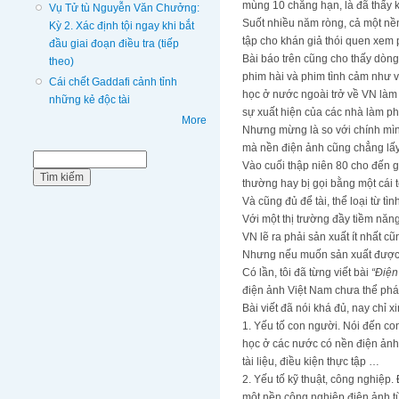
mùng 10 chẳng hạn, là đã thấy kh
Vụ Tử tù Nguyễn Văn Chưởng:
Suốt nhiều năm ròng, cả một nền
Kỳ 2. Xác định tội ngay khi bắt
tập cho khán giả thói quen xem 
đầu giai đoạn điều tra (tiếp
Bài báo trên cũng cho thấy dòng
theo)
phim hài và phim tình cảm như v
Cái chết Gaddafi cảnh tỉnh
học ở nước ngoài trở về VN làm
những kẻ độc tài
sự xuất hiện của các nhà làm ph
More
Nhưng mừng là so với chính mình
mà nền điện ảnh cũng chẳng lấy 
Biểu mẫu tìm kiếm
Tìm kiếm
Vào cuối thập niên 80 cho đến g
thường hay bị gọi bằng một cái 
Và cũng đủ để tài, thể loại từ t
Với một thị trường đầy tiềm năng
VN lẽ ra phải sản xuất ít nhất 
Nhưng nếu muốn sản xuất được n
Có lần, tôi đã từng viết bài
“Điện
điện ảnh Việt Nam chưa thể phát
Bài viết đã nói khá đủ, nay chỉ xi
1. Yếu tố con người. Nói đến co
học ở các nước có nền điện ảnh t
tài liệu, điều kiện thực tập …
2. Yếu tố kỹ thuật, công nghiệp
một nền công nghiệp điện ảnh từ