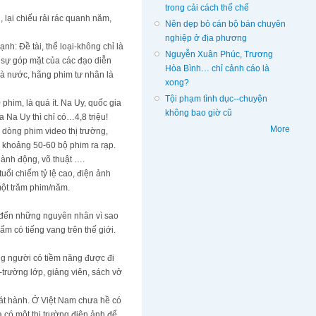
trong cải cách thể chế
 lại chiếu rải rác quanh năm,
Nên dẹp bỏ cán bộ bán chuyên
nghiệp ở địa phương
: Đề tài, thể loại-không chỉ là
Nguyễn Xuân Phúc, Trương
 sự góp mặt của các đạo diễn
Hòa Bình… chỉ cảnh cáo là
hà nước, hãng phim tư nhân là
xong?
Tội phạm tình dục--chuyện
phim, là quá ít. Na Uy, quốc gia
không bao giờ cũ
 Na Uy thì chỉ có…4,8 triệu!
More
 dòng phim video thị trường,
ó khoảng 50-60 bộ phim ra rạp.
 hành động, võ thuật ….
uổi chiếm tỷ lệ cao, điện ảnh
một trăm phim/năm.
p đến những nguyên nhân vì sao
m có tiếng vang trên thế giới.
ng người có tiềm năng được đi
-trường lớp, giảng viên, sách vở
phát hành. Ở Việt Nam chưa hề có
 có một thị trường điện ảnh để