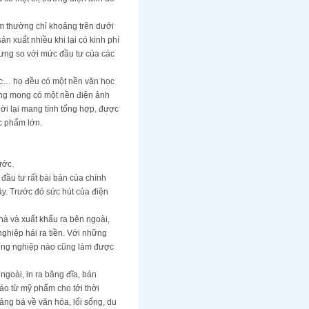
làm thường chỉ khoảng trên dưới
n xuất nhiều khi lại có kinh phí
nhưng so với mức đầu tư của các
uốc… họ đều có một nền văn học
đừng mong có một nền điện ảnh
hời lại mang tính tổng hợp, được
c phẩm lớn.
ước.
 đầu tư rất bài bản của chính
y. Trước đó sức hút của điện
à và xuất khẩu ra bên ngoài,
ghiệp hái ra tiền. Với những
công nghiệp nào cũng làm được
goài, in ra băng đĩa, bán
áo từ mỹ phẩm cho tới thời
uảng bá về văn hóa, lối sống, du