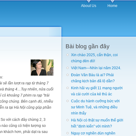
About Us
Home
Bài blog gần đây
Xin chào 2025, cẩn thận, coi
chừng đèn đỏ!
Việt Nam—Nhìn lại năm 2024.
Đoàn Văn Báu là ai? Phải
u:
chăng kịch bản đã lộ dần?
 sẽ lần lượt ra rạp từ tháng 7
Kinh hãi vụ giết 11 mạng người
n và tháng 4…Tuy nhiên, nửa cuối
và cái cười của kẻ thủ ác
 có khoảng 7 phim ra rạp "trái
Cuộc du hành cưỡng bức với
n công chúng. Bên cạnh đó, nhiều
sư Minh Tuệ, và những điều
iễn ra tại Hà Nội cũng góp phần
nhìn thấy
 So với cách đây chừng 2, 3
Hà Nội có thật sự muốn thế giới
m nào cũng có hiện tượng so
hết "định kiến" với mình?
ăn khách hơn, phải dạt ra sau
Nguy cơ nghẽn đùn nghẽn