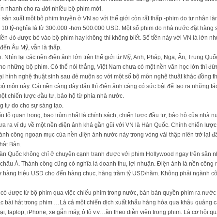
vốn nhanh cho ra đời nhiều bộ phim mới.
để sản xuất một bộ phim truyện ở VN so với thế giới còn rất thấp -phim do tư nhân 
à 10 tỷ-nghĩa là từ 300.000 -hơn 500.000 USD. Một số phim do nhà nước đặt hàng sả
 tiền đó được bỏ vào bộ phim hay không thì không biết. Số tiền này với VN là lớn 
đến Âu Mỹ, vẫn là thấp.
. Nhìn lại các nền điện ảnh lớn trên thế giới từ Mỹ, Anh, Pháp, Nga, Ấn, Trung Q
cho những bộ phim. Có thể nói thẳng, Việt Nam chưa có một nền văn học lớn thì 
loại hình nghệ thuật sinh sau đẻ muộn so với một số bộ môn nghệ thuật khác đồng t
ộ môn này. Cái nền càng dày dặn thì điện ảnh càng có sức bật để tạo ra những tá
ột chiến lược đầu tư, bảo hộ từ phía nhà nước.
g tự do cho sự sáng tạo.
 yếu tố quan trọng, bao trủm nhất là chính sách, chiến lược đầu tư, bảo hộ của nhà n
 đưa ra ví dụ về một nền điện ảnh khá gần gũi với VN là Hàn Quốc. Chính chiến lược
nh công ngoạn mục của nền điện ảnh nước này trong vòng vài thập niên trở lại đâ
hật Bản.
n Quốc không chỉ ở chuyện cạnh tranh được với phim Hollywood ngay trên sân nh
châu Á. Thành công cũng có nghĩa là doanh thu, lợi nhuận. Điện ảnh là nền công n
 từ hàng triệu USD cho đến hàng chục, hàng trăm tỷ USD/năm. Không phải ngành 
 có được từ bộ phim qua việc chiếu phim trong nước, bán bản quyền phim ra nước n
ạc bài hát trong phim …Là cả một chiến dịch xuất khẩu hàng hóa qua khâu quảng c
hoại, laptop, iPhone, xe gắn máy, ô tô v.v…ăn theo diễn viên trong phim. Là cơ hội q