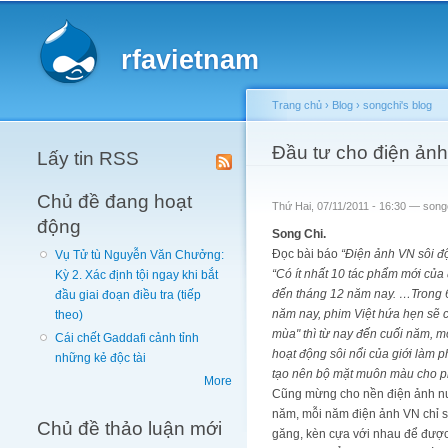
Main menu
rfavietnam
Trang chủ
›
Blog
›
songchi's blog
You are here
Đầu tư cho điện ảnh
Lấy tin RSS
Chủ đề đang hoạt
Thứ Hai, 07/11/2011 - 16:30 —
song
động
Song Chi.
Đọc bài báo
“Điện ảnh VN sôi 
Vụ Tử tù Nguyễn Văn Chưởng:
“Có ít nhất 10 tác phẩm mới của 
Kỳ 2. Xác định tội ngay khi bắt
đến tháng 12 năm nay. …Trong 6 
đầu giai đoạn điều tra (tiếp
năm nay, phim Việt hứa hẹn sẽ c
theo)
mùa" thì từ nay đến cuối năm, m
Cái chết Gaddafi cảnh tỉnh
hoạt động sôi nổi của giới làm 
những kẻ độc tài
tạo nên bộ mặt muôn màu cho ph
More
Cũng mừng cho nền điện ảnh nướ
năm, mỗi năm điện ảnh VN chỉ s
Chủ đề thảo luận mới
găng, kèn cựa với nhau để được 