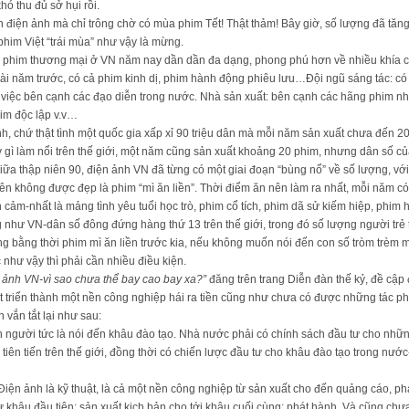
ó thu đủ sở hụi rồi.
 điện ảnh mà chỉ trông chờ có mùa phim Tết! Thật thảm! Bây giờ, số lượng đã tăng,
phim Việt “trái mùa” như vậy là mừng.
 phim thương mại ở VN năm nay dần dần đa dạng, phong phú hơn về nhiều khía cạnh
ài năm trước, có cả phim kinh dị, phim hành động phiêu lưu…Đội ngũ sáng tác: có
 việc bên cạnh các đạo diễn trong nước. Nhà sản xuất: bên cạnh các hãng phim n
im độc lập v.v…
, chứ thật tình một quốc gia xấp xỉ 90 triệu dân mà mỗi năm sản xuất chưa đến 20 
gì làm nổi trên thế giới, một năm cũng sản xuất khoảng 20 phim, nhưng dân số của
iữa thập niên 90, điện ảnh VN đã từng có một giai đoạn “bùng nổ” về số lượng, với
tên không được đẹp là phim “mì ăn liền”. Thời điểm ăn nên làm ra nhất, mỗi năm c
ình cảm-nhất là mảng tình yêu tuổi học trò, phim cổ tích, phim dã sử kiếm hiệp, phim
 như VN-dân số đông đứng hàng thứ 13 trên thế giới, trong đó số lượng người trẻ t
cũng bằng thời phim mì ăn liền trước kia, nếu không muốn nói đến con số tròm trèm 
hư vậy thì phải cần nhiều điều kiện.
 ảnh VN-vì sao chưa thể bay cao bay xa?”
đăng trên trang Diễn đàn thế kỷ, đề cậ
 triển thành một nền công nghiệp hái ra tiền cũng như chưa có được những tác phẩ
n vắn tắt lại như sau:
n người tức là nói đến khâu đào tạo. Nhà nước phải có chính sách đầu tư cho nhữ
iên tiến trên thế giới, đồng thời có chiến lược đầu tư cho khâu đào tạo trong nước
. Điện ảnh là kỹ thuật, là cả một nền công nghiệp từ sản xuất cho đến quảng cáo, 
 khâu đầu tiên: sản xuất kịch bản cho tới khâu cuối cùng: phát hành. Và cũng chưa