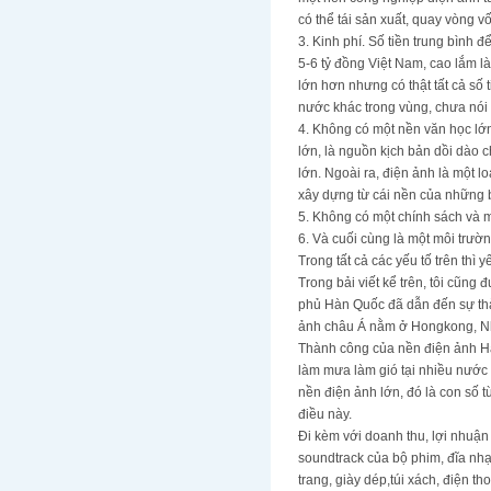
có thể tái sản xuất, quay vòng 
3. Kinh phí. Số tiền trung bình 
5-6 tỷ đồng Việt Nam, cao lắm l
lớn hơn nhưng có thật tất cả số
nước khác trong vùng, chưa nói 
4. Không có một nền văn học lớn
lớn, là nguồn kịch bản dồi dào 
lớn. Ngoài ra, điện ảnh là một 
xây dựng từ cái nền của những b
5. Không có một chính sách và m
6. Và cuối cùng là một môi trườn
Trong tất cả các yếu tố trên thì
Trong bải viết kể trên, tôi cũng
phủ Hàn Quốc đã dẫn đến sự thà
ảnh châu Á nằm ở Hongkong, N
Thành công của nền điện ảnh Hà
làm mưa làm gió tại nhiều nước 
nền điện ảnh lớn, đó là con số
điều này.
Đi kèm với doanh thu, lợi nhuận
soundtrack của bộ phim, đĩa nh
trang, giày dép,túi xách, điện t