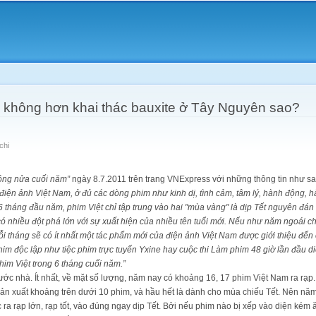
Skip to
main
content
 không hơn khai thác bauxite ở Tây Nguyên sao?
chi
động nửa cuối năm”
ngày 8.7.2011 trên trang VNExpress với những thông tin như sa
điện ảnh Việt Nam, ở đủ các dòng phim như kinh dị, tình cảm, tâm lý, hành động, hài
tháng đầu năm, phim Việt chỉ tập trung vào hai "mùa vàng" là dịp Tết nguyên đá
ó nhiều đột phá lớn với sự xuất hiện của nhiều tên tuổi mới. Nếu như năm ngoái chỉ
ỗi tháng sẽ có ít nhất một tác phẩm mới của điện ảnh Việt Nam được giới thiệu đế
phim độc lập như tiệc phim trực tuyến Yxine hay cuộc thi Làm phim 48 giờ lần đầu d
im Việt trong 6 tháng cuối năm.”
c nhà. Ít nhất, về mặt số lượng, năm nay có khoảng 16, 17 phim Việt Nam ra rạp.
ản xuất khoảng trên dưới 10 phim, và hầu hết là dành cho mùa chiếu Tết. Nên nă
ra rạp lớn, rạp tốt, vào đúng ngay dịp Tết. Bởi nếu phim nào bị xếp vào diện kém 