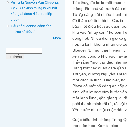
Tiếc thay, đó lại là một mùa 
Vụ Tử tù Nguyễn Văn Chưởng:
Kỳ 2. Xác định tội ngay khi bắt
thống dân chủ và tranh đấu n
đầu giai đoạn điều tra (tiếp
Từ 7g sáng, rất nhiều thanh n
theo)
để thăm dò tình hình. Các tin n
Cái chết Gaddafi cảnh tỉnh
báo một điều hết sức quan trọ
những kẻ độc tài
khu vực “nhạy cảm" kề bên Tò
đóng hết. Nhiều điểm giữ xe g
More
nơi, ra lệnh không nhận giữ xe
Blogger N., một thành viên tí
Biểu mẫu tìm kiếm
Tìm kiếm
xe vòng vòng ở khu vực này s
thấy rằng “mọi thứ đều như một
Hàng loạt các quán cafe gần 
Thuyên, đường Nguyễn Thị Mi
một cách lạ lùng. Đặc biệt, n
Plaza có một số công an cấp 
sinh viên lơ ngơ vừa bước vào
mặt lạnh lùng, gằn giọng “đi đ
phải thanh minh rối rít, rồi vội 
Yêu nước như một cuộc đấu v
Cuộc biểu tình chống Trung Q
trong ôn hòa. Kami's blog.