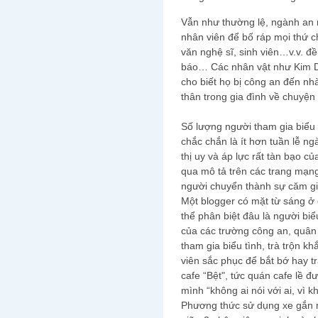
Vẫn như thường lệ, ngành an 
nhân viên để bố ráp mọi thứ ch
văn nghệ sĩ, sinh viên…v.v. đề
báo… Các nhân vật như Kim D
cho biết họ bị công an đến nh
thân trong gia đình về chuyện đ
Số lượng người tham gia biểu
chắc chắn là ít hơn tuần lễ ng
thị uy và áp lực rất tàn bạo 
qua mô tả trên các trang mạng
người chuyển thành sự căm gi
Một blogger có mặt từ sáng ở 
thể phân biệt đâu là người biể
của các trường công an, quân
tham gia biểu tình, trà trộn k
viên sắc phục để bắt bớ hay tr
cafe “Bệt", tức quán cafe lề đ
mình “không ai nói với ai, vì khô
Phương thức sử dụng xe gắn m