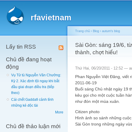
Main menu
Sk
ma
rfavietnam
co
Trang chủ
›
Blog
›
autum's blog
You are here
Sài Gòn: sáng 19/6, t
Lấy tin RSS
thành, chợt hiểu!
Chủ đề đang hoạt
động
Thứ Hai, 06/20/2011 - 12:52 —
a
Vụ Tử tù Nguyễn Văn Chưởng:
Phan Nguyễn Việt Đăng, viết 
Kỳ 2. Xác định tội ngay khi bắt
2011-06-19
đầu giai đoạn điều tra (tiếp
Buổi sáng Chủ nhật ngày 19 t
theo)
kêu gọi cho một cuộc tuần hàn
Cái chết Gaddafi cảnh tỉnh
như đón một mùa xuân.
những kẻ độc tài
Citizen photo
More
Hình ảnh so sánh những cuộc 
Sài Gòn trong những ngày vừ
Chủ đề thảo luận mới