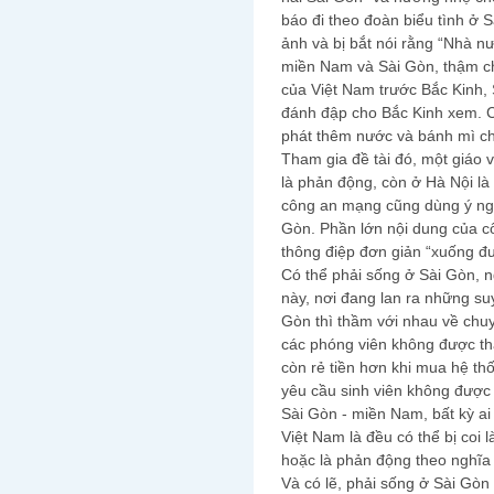
báo đi theo đoàn biểu tình ở S
ảnh và bị bắt nói rằng “Nhà n
miền Nam và Sài Gòn, thậm ch
của Việt Nam trước Bắc Kinh,
đánh đập cho Bắc Kinh xem. C
phát thêm nước và bánh mì cho
Tham gia đề tài đó, một giáo v
là phản động, còn ở Hà Nội l
công an mạng cũng dùng ý ngh
Gòn. Phần lớn nội dung của c
thông điệp đơn giản “xuống đ
Có thể phải sống ở Sài Gòn, 
này, nơi đang lan ra những su
Gòn thì thầm với nhau về chuy
các phóng viên không được tha
còn rẻ tiền hơn khi mua hệ thố
yêu cầu sinh viên không được
Sài Gòn - miền Nam, bất kỳ ai
Việt Nam là đều có thể bị coi
hoặc là phản động theo nghĩa
Và có lẽ, phải sống ở Sài Gòn