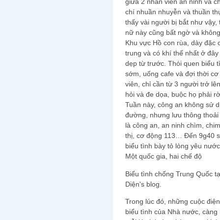
giữa 2 nhân viên an ninh và c
chí nhuần nhuyễn và thuần th
thấy vài người bị bắt như vậy,
nữ này cũng bất ngờ và không
Khu vực Hồ con rùa, dày đặc c
trung và có khí thế nhất ở đâ
dẹp từ trước. Thói quen biểu tì
sớm, uống cafe và đợi thời cơ
viên, chỉ cần từ 3 người trở lê
hỏi và đe dọa, buộc họ phải rờ
Tuần này, công an không sử d
đường, nhưng lưu thông thoải
là công an, an ninh chìm, chim 
thị, cơ động 113… Đến 9g40 s
biểu tình bày tỏ lòng yêu nướ
Một quốc gia, hai chế độ
Biểu tình chống Trung Quốc t
Diện's blog.
Trong lúc đó, những cuộc điện 
biểu tình của Nhà nước, càng 