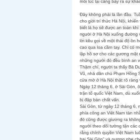
mỗi lúc lại càng bày ra sự khác
Đây không phải là lần đầu. Tu
cho giới trí thức Hà Nội, khiế
biết là họ sẽ được an toàn kh
người ở Hà Nội xuống đường v
lời kêu gọi về một thái độ ôn h
cao qua loa cầm tay. Chỉ có mộ
lập hồ sơ cho các gương mặt m
những người đó đều bình an v
Thậm chí, người ta thấy Bà D
Vũ, nhà dân chủ Phạm Hồng S
cửa mở ở Hà Nội thật rõ ràng
Ngày 12 tháng 6, ở Sài Gòn, 
trận tổ quốc Việt Nam, dù xuố
bị đập bàn chất vấn.
Sài Gòn, từ ngày 12 tháng 6, 
phía công an Việt Nam tàn nh
đó cũng được giương ra không
người theo dõi tường tận các 
rằng chính quyền Việt Nam lu
hai Sài Gòn” và nương nhẹ ch